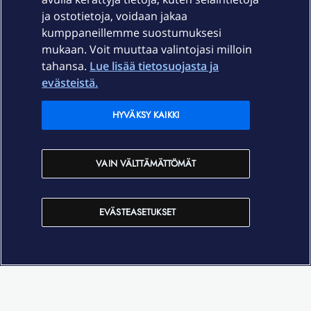
ja ostotietoja, voidaan jakaa
Tuki
kumppaneillemme suostumuksesi
mukaan. Voit muuttaa valintojasi milloin
tahansa.
Lue lisää tietosuojasta ja
Ajankohtaista
evästeistä.
Elisa Oyj
HYVÄKSY KAIKKI
In English
VAIN VÄLTTÄMÄTTÖMÄT
På Svenska
EVÄSTEASETUKSET
Sopimusehdot
Tietosuoja
Saavutettavuus
Evästeasetukset
Tekijänoikeudet © 2026 Elisa Oyj.