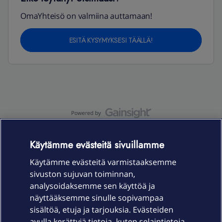
OmaYhteisö on valmiina auttamaan!
ESITÄ KYSYMYKSESI TÄÄLLÄ!
OmaYhteisö-käyttöehdot
Accessibility statement
Käytämme evästeitä sivuillamme
Käytämme evästeitä varmistaaksemme
sivuston sujuvan toiminnan,
Laitteet & liittymät
analysoidaksemme sen käyttöä ja
näyttääksemme sinulle sopivampaa
sisältöä, etuja ja tarjouksia. Evästeiden
Palvelut
avulla kerättyjä tietoja, kuten selaintietoja