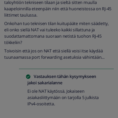
taloyhtiön tekniseen tilaan ja sieltä sitten muulla
kaapeloinnilla eteenpäin niin että huoneistossa on RJ-45
liittimet taulussa.
Onkohan tuo teknisen tilan kuitupääte miten säädetty,
eli onko siellä NAT vai tuleeko kaikki sillattuna ja
suodattamattomana suoraan netistä tuohon RJ-45
tökkeliin?
Toivoisin että jos on NAT että siellä voisi itse käydää
tuunaamassa port forwarding asetuksia vähintään...
Vastauksen tähän kysymykseen
jakoi
sakarialanne
Ei ole NAT käytössä. Jokaiseen
asiakasliittymään on tarjolla 5 julkista
IPv4-osoitetta.