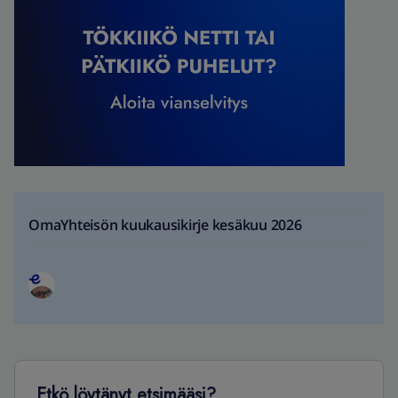
OmaYhteisön kuukausikirje kesäkuu 2026
Etkö löytänyt etsimääsi?