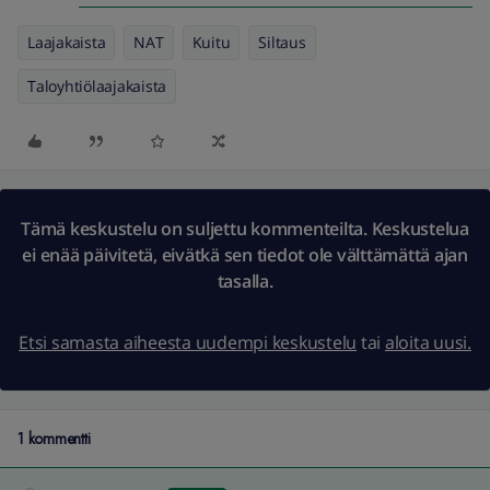
Laajakaista
NAT
Kuitu
Siltaus
Taloyhtiölaajakaista
Tämä keskustelu on suljettu kommenteilta. Keskustelua
ei enää päivitetä, eivätkä sen tiedot ole välttämättä ajan
tasalla.
Etsi samasta aiheesta uudempi keskustelu
tai
aloita uusi.
1 kommentti