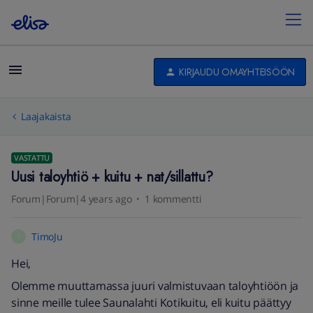
KIRJAUDU OMAYHTEISÖÖN
Laajakaista
VASTATTU
Uusi taloyhtiö + kuitu + nat/sillattu?
Forum|Forum|4 years ago
1 kommentti
TimoJu
T
Hei,
Olemme muuttamassa juuri valmistuvaan taloyhtiöön ja
sinne meille tulee Saunalahti Kotikuitu, eli kuitu päättyy