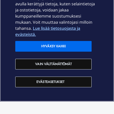
Palvelut
avulla kerättyjä tietoja, kuten selaintietoja
ja ostotietoja, voidaan jakaa
Tuki
kumppaneillemme suostumuksesi
mukaan. Voit muuttaa valintojasi milloin
tahansa.
Lue lisää tietosuojasta ja
Ajankohtaista
evästeistä.
Elisa Oyj
HYVÄKSY KAIKKI
In English
VAIN VÄLTTÄMÄTTÖMÄT
På Svenska
EVÄSTEASETUKSET
Sopimusehdot
Tietosuoja
Saavutettavuus
Evästeasetukset
Tekijänoikeudet © 2026 Elisa Oyj.