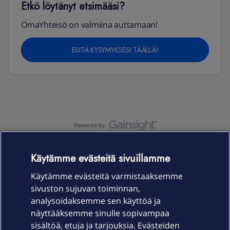
Etkö löytänyt etsimääsi?
OmaYhteisö on valmiina auttamaan!
ESITÄ KYSYMYKSESI TÄÄLLÄ!
OmaYhteisö-käyttöehdot
Accessibility statement
Käytämme evästeitä sivuillamme
Käytämme evästeitä varmistaaksemme
sivuston sujuvan toiminnan,
Laitteet & liittymät
analysoidaksemme sen käyttöä ja
näyttääksemme sinulle sopivampaa
sisältöä, etuja ja tarjouksia. Evästeiden