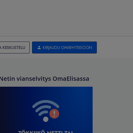
A KESKUSTELU
KIRJAUDU OMAYHTEISÖÖN
Netin vianselvitys OmaElisassa