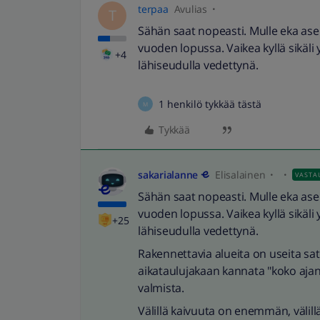
terpaa
Avulias
T
Sähän saat nopeasti. Mulle eka ase
vuoden lopussa. Vaikea kyllä sikäli 
+4
lähiseudulla vedettynä.
1 henkilö tykkää tästä
M
Tykkää
sakarialanne
Elisalainen
VASTA
Sähän saat nopeasti. Mulle eka ase
vuoden lopussa. Vaikea kyllä sikäli 
+25
lähiseudulla vedettynä.
Rakennettavia alueita on useita sat
aikataulujakaan kannata "koko ajan"
valmista.
Välillä kaivuuta on enemmän, välil