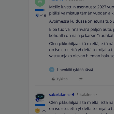
W
Meille luvattiin asennusta 2027 vu
pitäisi valmistua tämän vuoden aika
+16
Avoimessa kuidussa on etuna tuo us
Eipä tuo valinnanvara paljon auta, 
kohdalla on näin ja kärsin “ruuhk
Olen pikkuhiljaa sitä mieltä, että 
on iso etu, että yhdeltä toimijalta
vastuunjako olevan hieman hakuse
1 henkilö tykkää tästä
M
Tykkää
sakarialanne
Elisalainen
Olen pikkuhiljaa sitä mieltä, että 
on iso etu, että yhdeltä toimijalta
+25