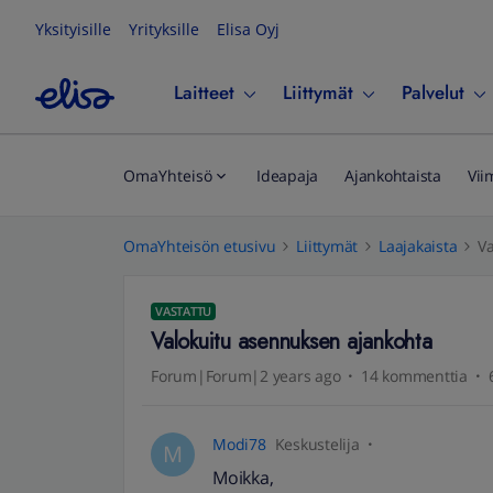
Yksityisille
Yrityksille
Elisa Oyj
Laitteet
Liittymät
Palvelut
OmaYhteisö
Ideapaja
Ajankohtaista
Vii
OmaYhteisön etusivu
Liittymät
Laajakaista
V
VASTATTU
Valokuitu asennuksen ajankohta
Forum|Forum|2 years ago
14 kommenttia
Modi78
Keskustelija
M
Moikka,