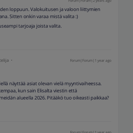
Forum|Forum|2 years ago
oden loppuun. Valokuitusen ja valoon liittymien
na. Sitten onkin varaa mistä valita :)
eampi tarjoaja joista valita.
elija
Forum|Forum|1 year ago
iellä näyttää asiat olevan vielä myyntivaiheessa.
empaa, kun sain Elisalta viestin että
i meidän alueella 2026. Pitääkö tuo oikeasti paikkaa?
Forum|Forum|1 year ago