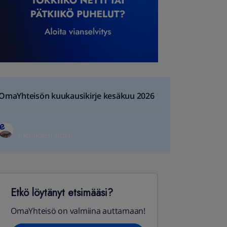
OmaYhteisön kuukausikirje kesäkuu 2026
1 kuukausi sitten
Etkö löytänyt etsimääsi?
OmaYhteisö on valmiina auttamaan!