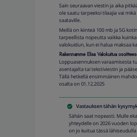
Sain seuraavan viestin ja aika pitk
ole saatu tarpeeksi tilaajia vai mikä
saataville.
Meillä on kiinteä 100 mb ja 5G koti
tarpeellista nopeutta vaikka kuinka
valokuidun, kun ei halua maksaa ka
Rakennamme Elisa Valokuitua osoittees
Loppuasennuksen varaamisesta tul
asentajalta tai tekstiviestin ja pää
Tällä hetkellä ensimmäinen mahdol
osalta on 01.12.2025
Vastauksen tähän kysymyk
Sähän saat nopeasti. Mulle eka
yhteydelle on 2026 vuoden lopus
on jo kuitua tässä lähiseudull