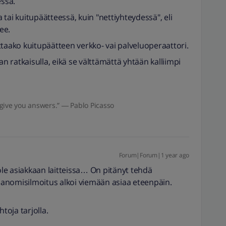
ssa.
tai kuitupäätteessä, kuin "nettiyhteydessä", eli
ee.
mittaako kuitupäätteen verkko- vai palveluoperaattori.
 ratkaisulla, eikä se välttämättä yhtään kalliimpi
give you answers.” ― Pablo Picasso
Forum|Forum|1 year ago
 ole asiakkaan laitteissa… On pitänyt tehdä
isanomisilmoitus alkoi viemään asiaa eteenpäin.
toja tarjolla.