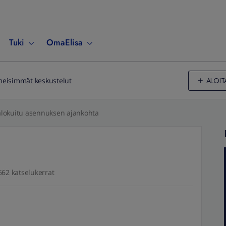
Tuki
OmaElisa
ALOIT
meisimmät keskustelut
alokuitu asennuksen ajankohta
662 katselukerrat