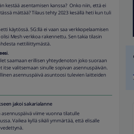
ään kestää asentamisen kanssa? Onko niin, että ei
 tässä mättää? Tilaus tehty 2023 kesällä heti kun tuli
netti käytössä. 5G:llä ei vaan saa verkkopelaamisen
 olisi Mesh verkkoa rakennettu. Sen takia tilasin
hdesta nettiliittymästä.
eesi.
et saamaan erillisen yhteydenoton joko suoraan
set itse valitsemaan sinulle sopivan asennuspäivän.
linen asennuspäivä asuntoosi tulevien laitteiden
seen jakoi
sakarialanne
 asennuspäivä viime vuonna tilatulle
sa. Vaikea kyllä sikäli ymmärtää, että elisalle
a vedettynä.