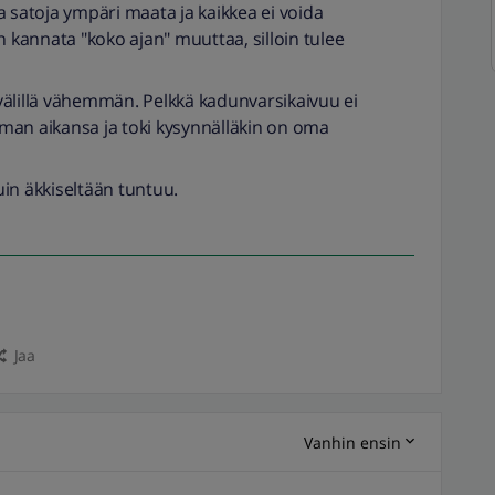
a satoja ympäri maata ja kaikkea ei voida
n kannata "koko ajan" muuttaa, silloin tulee
välillä vähemmän. Pelkkä kadunvarsikaivuu ei
 oman aikansa ja toki kysynnälläkin on oma
in äkkiseltään tuntuu.
Jaa
Vanhin ensin