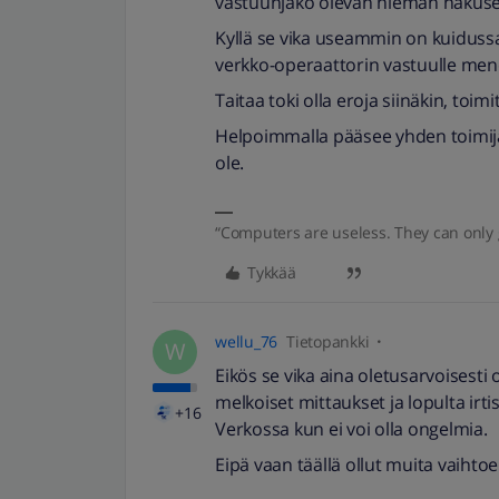
vastuunjako olevan hieman hakuse
Kyllä se vika useammin on kuidussa 
verkko-operaattorin vastuulle men
Taitaa toki olla eroja siinäkin, toi
Helpoimmalla pääsee yhden toimijan
ole.
“Computers are useless. They can only 
Tykkää
wellu_76
Tietopankki
W
Eikös se vika aina oletusarvoisesti
melkoiset mittaukset ja lopulta irt
+16
Verkossa kun ei voi olla ongelmia.
Eipä vaan täällä ollut muita vaihtoeh