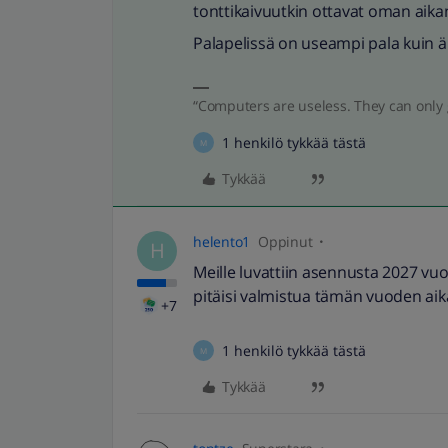
tonttikaivuutkin ottavat oman aika
Palapelissä on useampi pala kuin ä
“Computers are useless. They can only 
1 henkilö tykkää tästä
M
Tykkää
helento1
Oppinut
H
Meille luvattiin asennusta 2027 vu
pitäisi valmistua tämän vuoden aika
+7
1 henkilö tykkää tästä
M
Tykkää