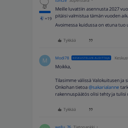
tontze
Superstara
Meille luvattiin asennusta 2027 vu
pitäisi valmistua tämän vuoden aika
+19
Avoimessa kuidussa on etuna tuo us
Tykkää
Modi78
Keskust
KESKUSTELUN ALOITTAJA
M
Moikka,
Tilasimme välissä Valokuitusen ja s
Onkohan tietoa ​
@sakarialanne
tark
rakennuspäätös olisi tehty ja tulis
Tykkää
wellu_76
Tietopankki