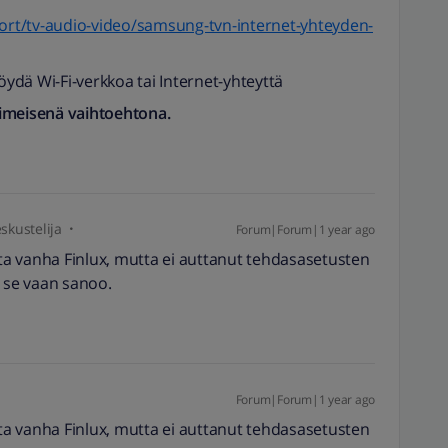
rt/tv-audio-video/samsung-tvn-internet-yhteyden-
öydä Wi-Fi-verkkoa tai Internet-yhteyttä
iimeisenä vaihtoehtona.
skustelija
Forum|Forum|1 year ago
tta vanha Finlux, mutta ei auttanut tehdasasetusten
, se vaan sanoo.
Forum|Forum|1 year ago
tta vanha Finlux, mutta ei auttanut tehdasasetusten