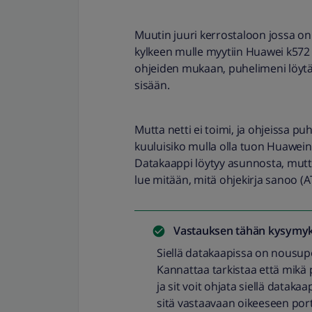
Muutin juuri kerrostaloon jossa on v
kylkeen mulle myytiin Huawei k572 
ohjeiden mukaan, puhelimeni löytää
sisään.
Mutta netti ei toimi, ja ohjeissa pu
kuuluisiko mulla olla tuon Huawein
Datakaappi löytyy asunnosta, mutta 
lue mitään, mitä ohjekirja sanoo (
Vastauksen tähän kysymyk
Siellä datakaapissa on nousupor
Kannattaa tarkistaa että mikä po
ja sit voit ohjata siellä datak
sitä vastaavaan oikeeseen port