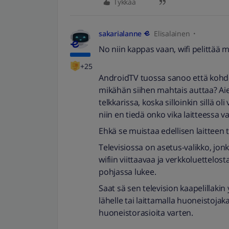
Tykkää
sakarialanne
Elisalainen
No niin kappas vaan, wifi pelittää 
+25
AndroidTV tuossa sanoo että kohdett
mikähän siihen mahtais auttaa? A
telkkarissa, koska silloinkin sillä ol
niin en tiedä onko vika laitteessa v
Ehkä se muistaa edellisen laitteen t
Televisiossa on asetus-valikko, jonk
wifiin viittaavaa ja verkkoluettelos
pohjassa lukee.
Saat sä sen television kaapelillakin 
lähelle tai laittamalla huoneistoja
huoneistorasioita varten.