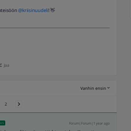
eisöön ​
@kriisinuudeli
! 👋
Jaa
Vanhin ensin
2
Forum|Forum|1 year ago
AUS