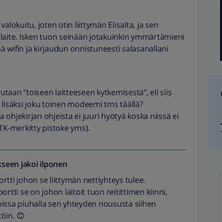
alokuitu, joten otin liittymän Elisalta, ja sen
laite. Isken tuon seinään jotakuinkin ymmärtämieni
 wifin ja kirjaudun onnistuneesti salasanallani
hutaan “toiseen laitteeseen kytkemisestä”, eli siis
 lisäksi joku toinen modeemi tms täällä?
ohjekirjan ohjeista ei juuri hyötyä koska niissä ei
ATK-merkitty pistoke yms).
seen jakoi
ilponen
tti johon se liittymän nettiyhteys tulee.
rtti se on johon laitoit tuon reitittimen kiinni,
aapissa piuhalla sen yhteyden noususta siihen
tiin. 😊