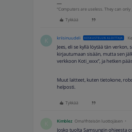
“Computers are useless. They can only 
Tykkää
kriisinuudeli
Ke
KESKUSTELUN ALOITTAJA
K
Jees, eli se kyllä löytää tän verkon,
kirjautumaan sisään, mutta sen jä
verkkoon Koti_xxxx”, ja hetken pääst
Muut laitteet, kuten tietokone, robo
helposti.
Tykkää
Kimblez
OmaYhteisön luottojäsen
K
Josko tuolta Samsungin ohjeesta os