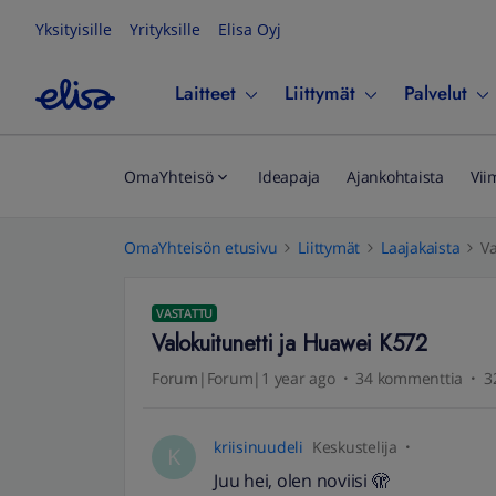
Yksityisille
Yrityksille
Elisa Oyj
Laitteet
Liittymät
Palvelut
OmaYhteisö
Ideapaja
Ajankohtaista
Vii
OmaYhteisön etusivu
Liittymät
Laajakaista
Va
VASTATTU
Valokuitunetti ja Huawei K572
Forum|Forum|1 year ago
34 kommenttia
3
kriisinuudeli
Keskustelija
K
Juu hei, olen noviisi 🫣