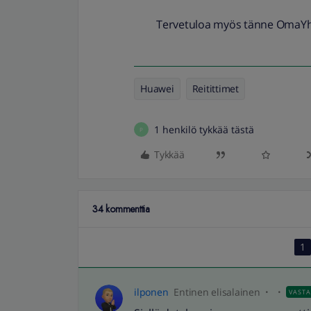
Tervetuloa myös tänne OmaYht
Huawei
Reitittimet
1 henkilö tykkää tästä
P
Tykkää
34 kommenttia
1
ilponen
Entinen elisalainen
VAST