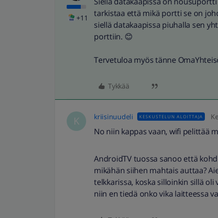
Siellä datakaapissa on nousuportti 
tarkistaa että mikä portti se on johon
+11
siellä datakaapissa piuhalla sen y
porttiin. 😊
Tervetuloa myös tänne OmaYhteisö
Tykkää
kriisinuudeli
Ke
KESKUSTELUN ALOITTAJA
K
No niin kappas vaan, wifi pelittää 
AndroidTV tuossa sanoo että kohdett
mikähän siihen mahtais auttaa? A
telkkarissa, koska silloinkin sillä ol
niin en tiedä onko vika laitteessa v