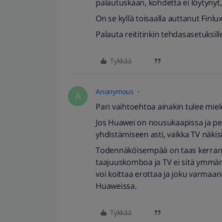
palautuskaan, kohdetta ei löytynyt
On se kyllä toisaalla auttanut Finlu
Palauta reititinkin tehdasasetuksille
Tykkää
Anonymous
A
Pari vaihtoehtoa ainakin tulee miel
Jos Huawei on nousukaapissa ja pelti
yhdistämiseen asti, vaikka TV näki
Todennäköisempää on taas kerran, 
taajuuskomboa ja TV ei sitä ymmärr
voi koittaa erottaa ja joku varmaa
Huaweissa.
Tykkää