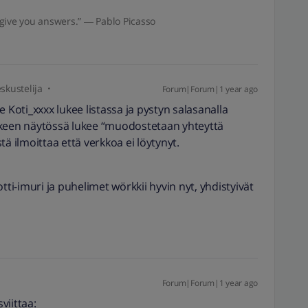
give you answers.” ― Pablo Picasso
skustelija
Forum|Forum|1 year ago
 se Koti_xxxx lukee listassa ja pystyn salasanalla
lkeen näytössä lukee “muodostetaan yhteyttä
ä ilmoittaa että verkkoa ei löytynyt.
tti-imuri ja puhelimet wörkkii hyvin nyt, yhdistyivät
Forum|Forum|1 year ago
viittaa: