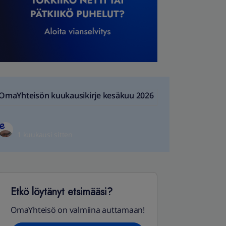
OmaYhteisön kuukausikirje kesäkuu 2026
1 kuukausi sitten
Etkö löytänyt etsimääsi?
OmaYhteisö on valmiina auttamaan!