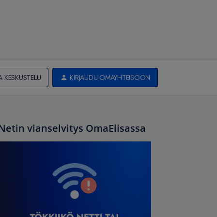
A KESKUSTELU
KIRJAUDU OMAYHTEISÖÖN
Netin vianselvitys OmaElisassa