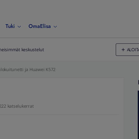
Tuki
OmaElisa
ALOIT
meisimmät keskustelut
lokuitunetti ja Huawei K572
222 katselukerrat