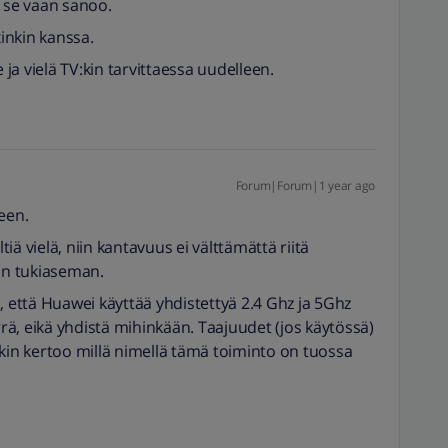
, se vaan sanoo.
xinkin kanssa.
 ja vielä TV:kin tarvittaessa uudelleen.
Forum|Forum|1 year ago
een.
ä vielä, niin kantavuus ei välttämättä riitä
sin tukiaseman.
että Huawei käyttää yhdistettyä 2.4 Ghz ja 5Ghz
ä, eikä yhdistä mihinkään. Taajuudet (jos käytössä)
nkin kertoo millä nimellä tämä toiminto on tuossa