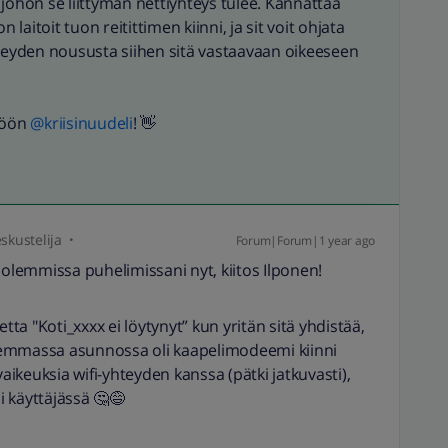
johon se liittymän nettiyhteys tulee. Kannattaa
 laitoit tuon reitittimen kiinni, ja sit voit ohjata
hteyden noususta siihen sitä vastaavaan oikeeseen
ön ​
@kriisinuudeli
! 👋
skustelija
Forum|Forum|1 year ago
molemmissa puhelimissani nyt, kiitos Ilponen!
a "Koti_xxxx ei löytynyt” kun yritän sitä yhdistää,
iemmassa asunnossa oli kaapelimodeemi kiinni
i vaikeuksia wifi-yhteyden kanssa (pätki jatkuvasti),
ai käyttäjässä 🤔😅