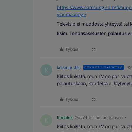
https://www.samsung.com/fi/suppo
vianmaaritys/
Televisio ei muodosta yhteyttä tai l
Esim. Tehdasasetusten palautus v
Tykkää
kriisinuudeli
Ke
KESKUSTELUN ALOITTAJA
K
Kiitos linkistä, mun TV on pari vuo
palautuskaan, kohdetta ei löytynyt
Tykkää
Kimblez
OmaYhteisön luottojäsen
K
Kiitos linkistä, mun TV on pari vuo