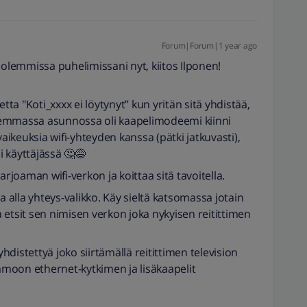
Forum|Forum|1 year ago
molemmissa puhelimissani nyt, kiitos Ilponen!
a "Koti_xxxx ei löytynyt” kun yritän sitä yhdistää,
iemmassa asunnossa oli kaapelimodeemi kiinni
i vaikeuksia wifi-yhteyden kanssa (pätki jatkuvasti),
ai käyttäjässä 🤔😅
arjoaman wifi-verkon ja koittaa sitä tavoitella.
a alla yhteys-valikko. Käy sieltä katsomassa jotain
ta etsit sen nimisen verkon joka nykyisen reitittimen
yhdistettyä joko siirtämällä reitittimen television
kamoon ethernet-kytkimen ja lisäkaapelit