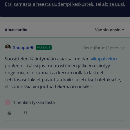
Etsi samasta aiheesta uudempi keskustelu
tai
aloita uusi.
6 kommenttia
Vanhin ensin
Snouppi
Forum|Forum|2 years ago
VASTAUS
Suosittelen kääntymään asiassa meidän
vikapalvelun
puoleen. Lisäksi jos muutostöiden jälkeen esiintyy
ongelmia, niin kannattaa kerran nollata laitteet.
Tehdasasetukset palauttaa kaikki asetukset oletukselle,
eli säädöksiä voi joutua tekemään uusiksi.
1 henkilö tykkää tästä
E