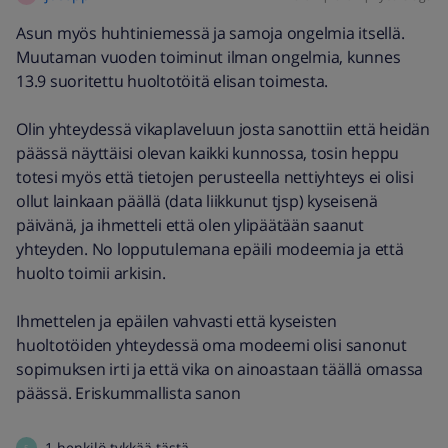
Asun myös huhtiniemessä ja samoja ongelmia itsellä.
Muutaman vuoden toiminut ilman ongelmia, kunnes
13.9 suoritettu huoltotöitä elisan toimesta.
Olin yhteydessä vikaplaveluun josta sanottiin että heidän
päässä näyttäisi olevan kaikki kunnossa, tosin heppu
totesi myös että tietojen perusteella nettiyhteys ei olisi
ollut lainkaan päällä (data liikkunut tjsp) kyseisenä
päivänä, ja ihmetteli että olen ylipäätään saanut
yhteyden. No lopputulemana epäili modeemia ja että
huolto toimii arkisin.
Ihmettelen ja epäilen vahvasti että kyseisten
huoltotöiden yhteydessä oma modeemi olisi sanonut
sopimuksen irti ja että vika on ainoastaan täällä omassa
päässä. Eriskummallista sanon
1 henkilö tykkää tästä
5