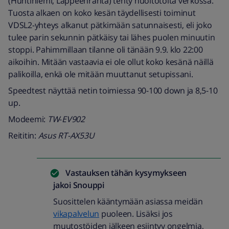
(Huhtiniemi, Lappeenranta) tehty huoltotöitä verkossa.
Tuosta alkaen on koko kesän täydellisesti toiminut
VDSL2-yhteys alkanut pätkimään satunnaisesti, eli joko
tulee parin sekunnin pätkäisy tai lähes puolen minuutin
stoppi. Pahimmillaan tilanne oli tänään 9.9. klo 22:00
aikoihin. Mitään vastaavia ei ole ollut koko kesänä näillä
palikoilla, enkä ole mitään muuttanut setupissani.
Speedtest näyttää netin toimiessa 90-100 down ja 8,5-10
up.
Modeemi:
TW
-
EV902
Reititin:
Asus RT-AX53U
Vastauksen tähän kysymykseen
jakoi
Snouppi
Suosittelen kääntymään asiassa meidän
vikapalvelun
puoleen. Lisäksi jos
muutostöiden jälkeen esiintyy ongelmia,