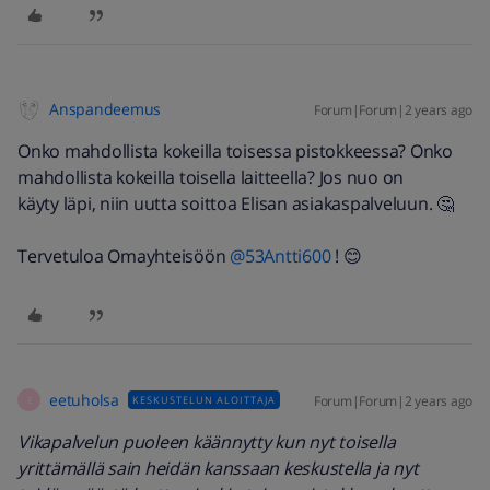
Anspandeemus
Forum|Forum|2 years ago
Onko mahdollista kokeilla toisessa pistokkeessa? Onko
mahdollista kokeilla toisella laitteella? Jos nuo on
käyty läpi, niin uutta soittoa Elisan asiakaspalveluun. 🤔
Tervetuloa Omayhteisöön
@53Antti600
! 😊
eetuholsa
Forum|Forum|2 years ago
KESKUSTELUN ALOITTAJA
E
Vikapalvelun puoleen käännytty kun nyt toisella
yrittämällä sain heidän kanssaan keskustella ja nyt