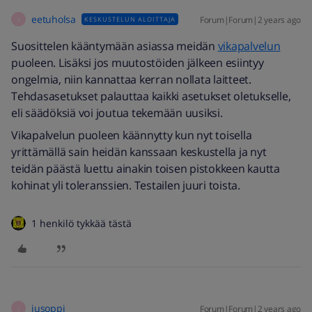
eetuholsa
Forum|Forum|2 years ago
KESKUSTELUN ALOITTAJA
E
Suosittelen kääntymään asiassa meidän
vikapalvelun
puoleen. Lisäksi jos muutostöiden jälkeen esiintyy
ongelmia, niin kannattaa kerran nollata laitteet.
Tehdasasetukset palauttaa kaikki asetukset oletukselle,
eli säädöksiä voi joutua tekemään uusiksi.
Vikapalvelun puoleen käännytty kun nyt toisella
yrittämällä sain heidän kanssaan keskustella ja nyt
teidän päästä luettu ainakin toisen pistokkeen kautta
kohinat yli toleranssien. Testailen juuri toista.
1 henkilö tykkää tästä
jusoppi
Forum|Forum|2 years ago
J