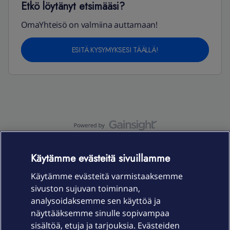
Etkö löytänyt etsimääsi?
OmaYhteisö on valmiina auttamaan!
ESITÄ KYSYMYKSESI TÄÄLLÄ!
OmaYhteisö-käyttöehdot
Accessibility statement
Käytämme evästeitä sivuillamme
Käytämme evästeitä varmistaaksemme
sivuston sujuvan toiminnan,
Laitteet & liittymät
analysoidaksemme sen käyttöä ja
näyttääksemme sinulle sopivampaa
sisältöä, etuja ja tarjouksia. Evästeiden