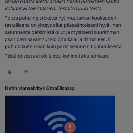
teidän päästä luettu ainakin toisen pistokkeen kautta
kohinat yli toleranssien. Testailen juuri toista.
Toista puhelinpistoketta nyt muutaman kuukauden
testailleena on yhteys ollut pääsääntöisesti hyvä. Ihan
satunnaista pätkimistä ollut ja mystisesti suurimman
osan olen havainnut klo 22 aikalailla tismalleen. Ei
puhuta kuitenkaan kuin parin sekunnin tipahduksesta.
Tästä toisesta ei ole luettu kohinoita kuitenkaan.
Netin vianselvitys OmaElisassa