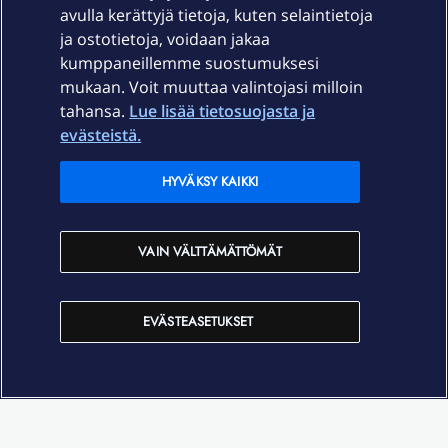
Palvelut
avulla kerättyjä tietoja, kuten selaintietoja
ja ostotietoja, voidaan jakaa
Tuki
kumppaneillemme suostumuksesi
mukaan. Voit muuttaa valintojasi milloin
tahansa.
Lue lisää tietosuojasta ja
Ajankohtaista
evästeistä.
Elisa Oyj
HYVÄKSY KAIKKI
In English
VAIN VÄLTTÄMÄTTÖMÄT
På Svenska
EVÄSTEASETUKSET
Sopimusehdot
Tietosuoja
Saavutettavuus
Evästeasetukset
Tekijänoikeudet © 2026 Elisa Oyj.