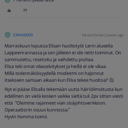
53Antti600
Forum|Forum|2 years ago
5
Marraskuun lopussa Elisan huoltotyöt Lerin alueella
Lappeenrannassa ja sen jälkeen ei ole netti toiminut. On
sammutettu, resetoitu ja vaihdettu piuhaa.
Elisa teki omat vikaselvitykset ja heillä ei ole vikaa.
Millä todennäköisyydellä modeemi on hajonnut
itsekseen samaan aikaan kun Elisa tekee huoltoa? 🤔
Nyt ei pääse Elisalla tekemään uutta häiriöilmoitusta kun
edellinen on vielä kesken vaikka sieltä tuli 2pv sitten viesti
että ”Olemme rajanneet vian sisäjohtoverkkoon.
Operaattorin osuus kunnossa.”
Hyvin homma toimii.