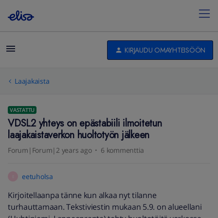
KIRJAUDU OMAYHTEISÖÖN
Laajakaista
VASTATTU
VDSL2 yhteys on epästabiili ilmoitetun
laajakaistaverkon huoltotyön jälkeen
Forum|Forum|2 years ago
6 kommenttia
eetuholsa
E
Kirjoitellaanpa tänne kun alkaa nyt tilanne
turhauttamaan. Tekstiviestin mukaan 5.9. on alueellani