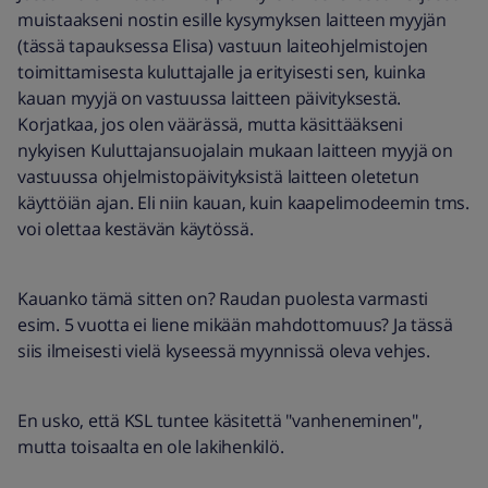
muistaakseni nostin esille kysymyksen laitteen myyjän
(tässä tapauksessa Elisa) vastuun laiteohjelmistojen
toimittamisesta kuluttajalle ja erityisesti sen, kuinka
kauan myyjä on vastuussa laitteen päivityksestä.
Korjatkaa, jos olen väärässä, mutta käsittääkseni
nykyisen Kuluttajansuojalain mukaan laitteen myyjä on
vastuussa ohjelmistopäivityksistä laitteen oletetun
käyttöiän ajan. Eli niin kauan, kuin kaapelimodeemin tms.
voi olettaa kestävän käytössä.
Kauanko tämä sitten on? Raudan puolesta varmasti
esim. 5 vuotta ei liene mikään mahdottomuus? Ja tässä
siis ilmeisesti vielä kyseessä myynnissä oleva vehjes.
En usko, että KSL tuntee käsitettä "vanheneminen",
mutta toisaalta en ole lakihenkilö.