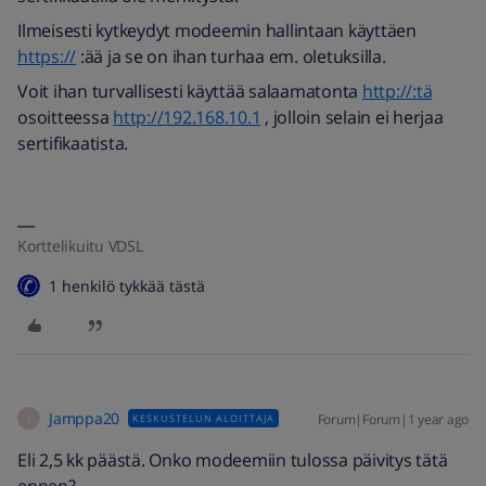
Ilmeisesti kytkeydyt modeemin hallintaan käyttäen
https://
:ää ja se on ihan turhaa em. oletuksilla.
Voit ihan turvallisesti käyttää salaamatonta
http://:tä
osoitteessa
http://192.168.10.1
, jolloin selain ei herjaa
sertifikaatista.
Korttelikuitu VDSL
1 henkilö tykkää tästä
Jamppa20
Forum|Forum|1 year ago
KESKUSTELUN ALOITTAJA
J
Eli 2,5 kk päästä. Onko modeemiin tulossa päivitys tätä