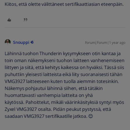
Kiitos, että olette välittäneet sertifikaattiasian eteenpäin.
Snouppi
Forum|Forum|1 year ago
Lähinnä tuohon Thunderin kysymykseen otin kantaa ja
toin oman näkemykseni tuohon laitteen vanhenemiseen
liittyen ja siitä, että kehitys kaikessa on hyväksi. Tässä siis
puhuttiin yleisesti laitteista eikä liity suoranaisesti tähän
VMG3927 laitteeseen kuten tuolla aiemmin totesinkin.
Näkemys pohjautui lähinnä siihen, että tätäkin
huomattavasti vanhempia laitteita on yhä
käytössä. Pahoittelut, mikäli väärinkäsityksiä syntyi myös
Zyxel VMG3927 osalta. Pidän peukut pystyssä, että
saadaan VMG3927 sertifikaatille jatkoa. 😊