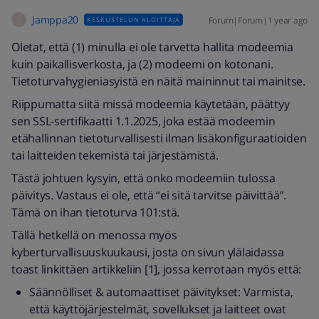
Jamppa20
Forum|Forum|1 year ago
KESKUSTELUN ALOITTAJA
J
Oletat, että (1) minulla ei ole tarvetta hallita modeemia
kuin paikallisverkosta, ja (2) modeemi on kotonani.
Tietoturvahygieniasyistä en näitä maininnut tai mainitse.
Riippumatta siitä missä modeemia käytetään, päättyy
sen SSL-sertifikaatti 1.1.2025, joka estää modeemin
etähallinnan tietoturvallisesti ilman lisäkonfiguraatioiden
tai laitteiden tekemistä tai järjestämistä.
Tästä johtuen kysyin, että onko modeemiin tulossa
päivitys. Vastaus ei ole, että “ei sitä tarvitse päivittää”.
Tämä on ihan tietoturva 101:stä.
Tällä hetkellä on menossa myös
kyberturvallisuuskuukausi, josta on sivun ylälaidassa
toast linkittäen artikkeliin [1], jossa kerrotaan myös että:
Säännölliset & automaattiset päivitykset: Varmista,
että käyttöjärjestelmät, sovellukset ja laitteet ovat