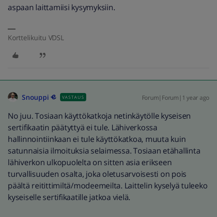
aspaan laittamiisi kysymyksiin.
Korttelikuitu VDSL
Snouppi
Forum|Forum|1 year ago
VASTAUS
No juu. Tosiaan käyttökatkoja netinkäytölle kyseisen
sertifikaatin päätyttyä ei tule. Lähiverkossa
hallinnointiinkaan ei tule käyttökatkoa, muuta kuin
satunnaisia ilmoituksia selaimessa. Tosiaan etähallinta
lähiverkon ulkopuolelta on sitten asia erikseen
turvallisuuden osalta, joka oletusarvoisesti on pois
päältä reitittimiltä/modeemeilta. Laittelin kyselyä tuleeko
kyseiselle sertifikaatille jatkoa vielä.