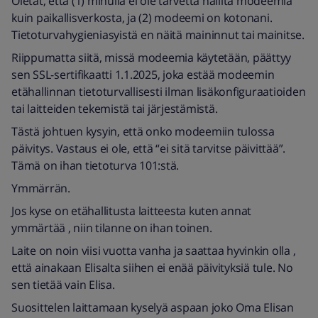
Oletat, että (1) minulla ei ole tarvetta hallita modeemia
kuin paikallisverkosta, ja (2) modeemi on kotonani.
Tietoturvahygieniasyistä en näitä maininnut tai mainitse.
Riippumatta siitä, missä modeemia käytetään, päättyy
sen SSL-sertifikaatti 1.1.2025, joka estää modeemin
etähallinnan tietoturvallisesti ilman lisäkonfiguraatioiden
tai laitteiden tekemistä tai järjestämistä.
Tästä johtuen kysyin, että onko modeemiin tulossa
päivitys. Vastaus ei ole, että “ei sitä tarvitse päivittää”.
Tämä on ihan tietoturva 101:stä.
Ymmärrän.
Jos kyse on etähallitusta laitteesta kuten annat
ymmärtää , niin tilanne on ihan toinen.
Laite on noin viisi vuotta vanha ja saattaa hyvinkin olla ,
että ainakaan Elisalta siihen ei enää päivityksiä tule. No
sen tietää vain Elisa.
Suosittelen laittamaan kyselyä aspaan joko Oma Elisan