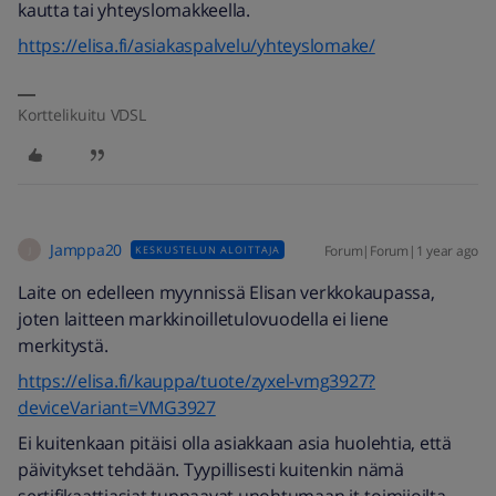
kautta tai yhteyslomakkeella.
https://elisa.fi/asiakaspalvelu/yhteyslomake/
Korttelikuitu VDSL
Jamppa20
Forum|Forum|1 year ago
KESKUSTELUN ALOITTAJA
J
Laite on edelleen myynnissä Elisan verkkokaupassa,
joten laitteen markkinoilletulovuodella ei liene
merkitystä.
https://elisa.fi/kauppa/tuote/zyxel-vmg3927?
deviceVariant=VMG3927
Ei kuitenkaan pitäisi olla asiakkaan asia huolehtia, että
päivitykset tehdään. Tyypillisesti kuitenkin nämä