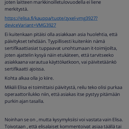
joten laitteen markkinoilletulovuodella ei liene
merkitystä.
https://elisa.fi/kauppa/tuote/zyxel-vmg3927?
deviceVariant=VMG3927
Ei kuitenkaan pitäisi olla asiakkaan asia huolehtia, että
päivitykset tehdään. Tyypillisesti kuitenkin nämä
sertifikaattiasiat tuppaavat unohtumaan it-toimijoilta,
joten ajattelin kysyä näin etukäteen, että tarvitseeko
asiakkaana varautua käyttökatkoon, vai päivitetäänkö
sertifikaatti ajoissa.
Kohta alkaa olla jo kiire.
Mikäli Elisa ei toimittaisi päivitystä, reilu teko olisi purkaa
operaattorilukko niin, että asiakas itse pystyy pitämään
purkin ajan tasalla.
Noinhan se on , mutta kysymyksiisi voi vastata vain Elisa.
Toivotaan , että elisalaiset kommentoivat asiaa täällä tai