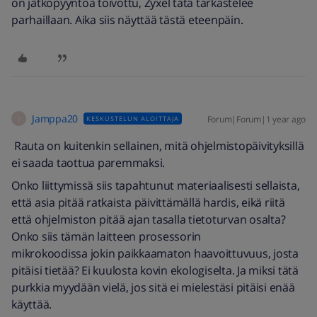
on jatkopyyntöä toivottu, Zyxel tätä tarkastelee
parhaillaan. Aika siis näyttää tästä eteenpäin.
Jamppa20
Forum|Forum|1 year ago
KESKUSTELUN ALOITTAJA
J
Rauta on kuitenkin sellainen, mitä ohjelmistopäivityksillä
ei saada taottua paremmaksi.
Onko liittymissä siis tapahtunut materiaalisesti sellaista,
että asia pitää ratkaista päivittämällä hardis, eikä riitä
että ohjelmiston pitää ajan tasalla tietoturvan osalta?
Onko siis tämän laitteen prosessorin
mikrokoodissa jokin paikkaamaton haavoittuvuus, josta
pitäisi tietää? Ei kuulosta kovin ekologiselta. Ja miksi tätä
purkkia myydään vielä, jos sitä ei mielestäsi pitäisi enää
käyttää.