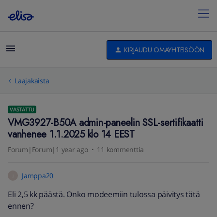
KIRJAUDU OMAYHTEISÖÖN
Laajakaista
VASTATTU
VMG3927-B50A admin-paneelin SSL-sertifikaatti
vanhenee 1.1.2025 klo 14 EEST
Forum|Forum|1 year ago
11 kommenttia
Jamppa20
J
Eli 2,5 kk päästä. Onko modeemiin tulossa päivitys tätä
ennen?