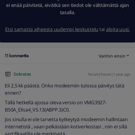
ei enää päivitetä, eivätkä sen tiedot ole välttämättä ajan
tasalla.
Etsi samasta aiheesta uudempi keskustelu
tai
aloita uusi.
11 kommenttia
Vanhin ensin
Sokrates
Forum|Forum|1 year ago
Eli 2,5 kk päästä. Onko modeemiin tulossa päivitys tätä
ennen?
Tällä hetkellä ajossa oleva versio on VMG3927-
B50A_Elisa4_V5.13(ABPP.3)C0.
Jos sinulla ei ole tarvetta kytkeytyä modeemin hallintaan
internetistä , vaan pelkästään kotiverkostasi , niin ei sillä
sertifikaatilla ole merkitystä.