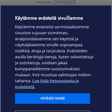
OmaYhteisö-käyttöehdot
Accessibility statement
Käytämme evästeitä sivuillamme
Käytämme evästeitä varmistaaksemme
sivuston sujuvan toiminnan,
Laitteet & liittymät
analysoidaksemme sen käyttöä ja
näyttääksemme sinulle sopivampaa
sisältöä, etuja ja tarjouksia. Evästeiden
Palvelut
avulla kerättyjä tietoja, kuten selaintietoja
ja ostotietoja, voidaan jakaa
Tuki
kumppaneillemme suostumuksesi
mukaan. Voit muuttaa valintojasi milloin
tahansa.
Lue lisää tietosuojasta ja
Ajankohtaista
evästeistä.
Elisa Oyj
HYVÄKSY KAIKKI
In English