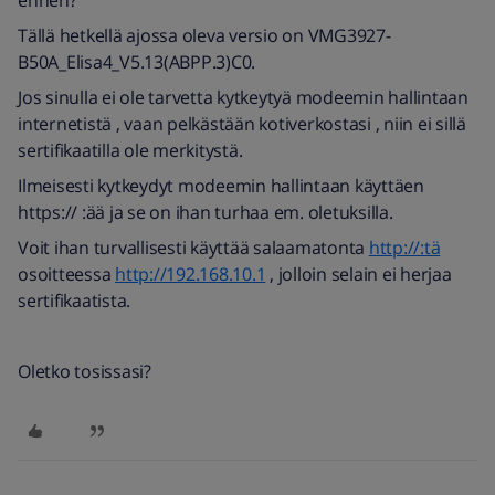
ennen?
Tällä hetkellä ajossa oleva versio on VMG3927-
B50A_Elisa4_V5.13(ABPP.3)C0.
Jos sinulla ei ole tarvetta kytkeytyä modeemin hallintaan
internetistä , vaan pelkästään kotiverkostasi , niin ei sillä
sertifikaatilla ole merkitystä.
Ilmeisesti kytkeydyt modeemin hallintaan käyttäen
https:// :ää ja se on ihan turhaa em. oletuksilla.
Voit ihan turvallisesti käyttää salaamatonta
http://:tä
osoitteessa
http://192.168.10.1
, jolloin selain ei herjaa
sertifikaatista.
Oletko tosissasi?