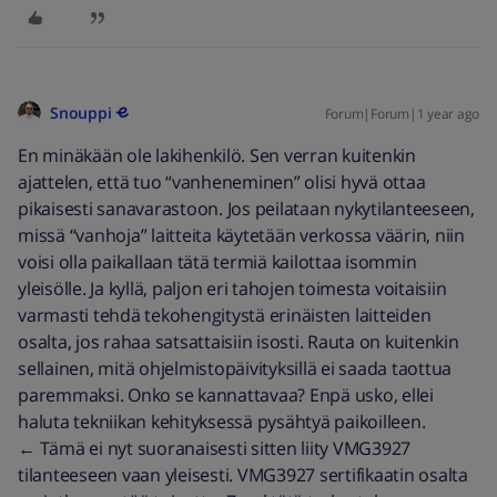
Snouppi
Forum|Forum|1 year ago
En minäkään ole lakihenkilö. Sen verran kuitenkin
ajattelen, että tuo “vanheneminen” olisi hyvä ottaa
pikaisesti sanavarastoon. Jos peilataan nykytilanteeseen,
missä “vanhoja” laitteita käytetään verkossa väärin, niin
voisi olla paikallaan tätä termiä kailottaa isommin
yleisölle. Ja kyllä, paljon eri tahojen toimesta voitaisiin
varmasti tehdä tekohengitystä erinäisten laitteiden
osalta, jos rahaa satsattaisiin isosti. Rauta on kuitenkin
sellainen, mitä ohjelmistopäivityksillä ei saada taottua
paremmaksi. Onko se kannattavaa? Enpä usko, ellei
haluta tekniikan kehityksessä pysähtyä paikoilleen.
← Tämä ei nyt suoranaisesti sitten liity VMG3927
tilanteeseen vaan yleisesti. VMG3927 sertifikaatin osalta