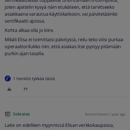
sertifikaattiasiat tuppaavat unohtumaan it-toimijoilta,
joten ajattelin kysyä näin etukäteen, että tarvitseeko
asiakkaana varautua käyttökatkoon, vai päivitetäänkö
sertifikaatti ajoissa.
Kohta alkaa olla jo kiire.
Mikäli Elisa ei toimittaisi päivitystä, reilu teko olisi purkaa
operaattorilukko niin, että asiakas itse pystyy pitämään
purkin ajan tasalla.
1 henkilö tykkää tästä
Sokrates
Forum|Forum|1 year ago
Laite on edelleen myynnissä Elisan verkkokaupassa,