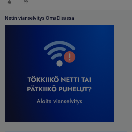
Netin vianselvitys OmaElisassa