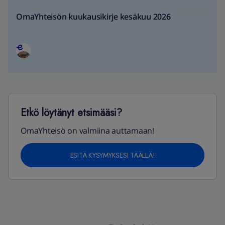
OmaYhteisön kuukausikirje kesäkuu 2026
Etkö löytänyt etsimääsi?
OmaYhteisö on valmiina auttamaan!
ESITÄ KYSYMYKSESI TÄÄLLÄ!