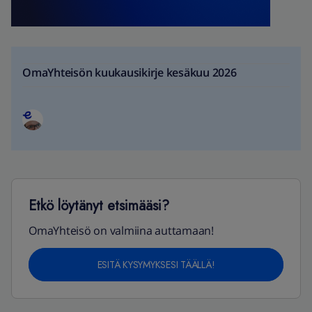
OmaYhteisön kuukausikirje kesäkuu 2026
Etkö löytänyt etsimääsi?
OmaYhteisö on valmiina auttamaan!
ESITÄ KYSYMYKSESI TÄÄLLÄ!