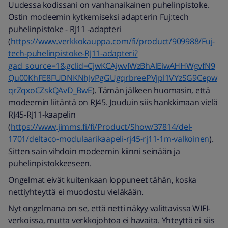
Uudessa kodissani on vanhanaikainen puhelinpistoke.
Ostin modeemin kytkemiseksi adapterin Fuj:tech
puhelinpistoke - RJ11 -adapteri
(
https://www.verkkokauppa.com/fi/product/909988/Fuj-
tech-puhelinpistoke-RJ11-adapteri?
gad_source=1&gclid=CjwKCAjwvIWzBhAlEiwAHHWgvfN9
Qu00KhFE8FUDNKNhJvPgGUgqrbreePVjpl1VYzSG9Cepw
qrZqxoCZskQAvD_BwE
). Tämän jälkeen huomasin, että
modeemin liitäntä on RJ45. Jouduin siis hankkimaan vielä
RJ45-RJ11-kaapelin
(
https://www.jimms.fi/fi/Product/Show/37814/del-
1701/deltaco-modulaarikaapeli-rj45-rj11-1m-valkoinen
).
Sitten sain vihdoin modeemin kiinni seinään ja
puhelinpistokkeeseen.
Ongelmat eivät kuitenkaan loppuneet tähän, koska
nettiyhteyttä ei muodostu vieläkään.
Nyt ongelmana on se, että netti näkyy valittavissa WIFI-
verkoissa, mutta verkkojohtoa ei havaita. Yhteyttä ei siis