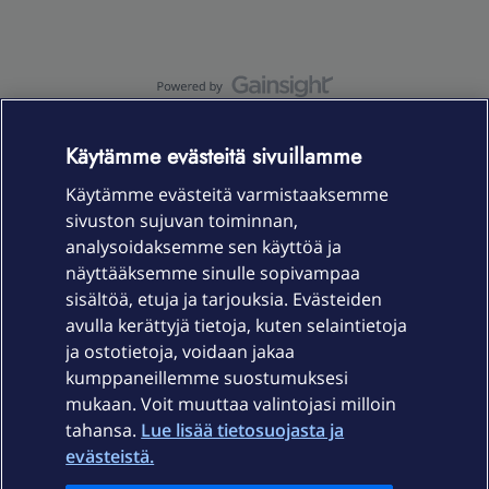
OmaYhteisö-käyttöehdot
Accessibility statement
Käytämme evästeitä sivuillamme
Käytämme evästeitä varmistaaksemme
sivuston sujuvan toiminnan,
Laitteet & liittymät
analysoidaksemme sen käyttöä ja
näyttääksemme sinulle sopivampaa
sisältöä, etuja ja tarjouksia. Evästeiden
Palvelut
avulla kerättyjä tietoja, kuten selaintietoja
ja ostotietoja, voidaan jakaa
Tuki
kumppaneillemme suostumuksesi
mukaan. Voit muuttaa valintojasi milloin
tahansa.
Lue lisää tietosuojasta ja
Ajankohtaista
evästeistä.