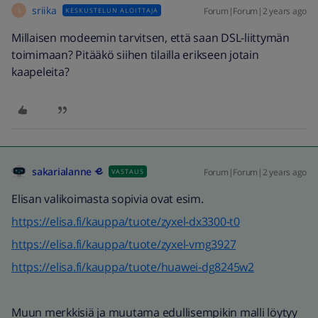
sriika
Forum|Forum|2 years ago
KESKUSTELUN ALOITTAJA
S
Millaisen modeemin tarvitsen, että saan DSL-liittymän
toimimaan? Pitääkö siihen tilailla erikseen jotain
kaapeleita?
sakarialanne
Forum|Forum|2 years ago
VASTAUS
Elisan valikoimasta sopivia ovat esim.
https://elisa.fi/kauppa/tuote/zyxel-dx3300-t0
https://elisa.fi/kauppa/tuote/zyxel-vmg3927
https://elisa.fi/kauppa/tuote/huawei-dg8245w2
Muun merkkisiä ja muutama edullisempikin malli löytyy