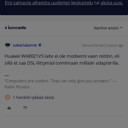
Etsi samasta aiheesta uudempi keskustelu
tai
aloita uusi.
4 kommenttia
Vanhin ensin
sakarialanne
Forum|Forum|2 years ago
Huawei WA8021V5 laite ei ole modeemi vaan reititin, eli
sillä et saa DSL-liittymää toimimaan millään adapterilla.
“Computers are useless. They can only give you answers.” ―
Pablo Picasso
1 henkilö tykkää tästä
S