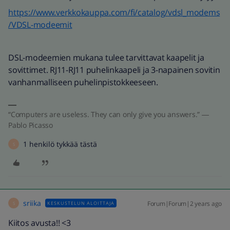
https://www.verkkokauppa.com/fi/catalog/vdsl_modems
/VDSL-modeemit
DSL-modeemien mukana tulee tarvittavat kaapelit ja
sovittimet. RJ11-RJ11 puhelinkaapeli ja 3-napainen sovitin
vanhanmalliseen puhelinpistokkeeseen.
“Computers are useless. They can only give you answers.” ―
Pablo Picasso
1 henkilö tykkää tästä
S
sriika
Forum|Forum|2 years ago
KESKUSTELUN ALOITTAJA
S
Kiitos avusta!! <3