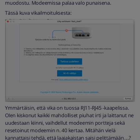
muodostu. Modeemissa palaa valo punaisena.
Tässä kuva vikailmoituksesta:
Ymmärtäisin, että vika on tuossa RJ11-RJ45 -kaapelissa.
OIen kiskonut kaikki mahdolliset piuhat irti ja laittanut ne
uudestaan kiinni, vaihdellut modeemin portteja sekä
resetoinut modeemin n. 40 kertaa. Mitähän vielä
kannattaisi tehdä, että laajakaistan saisi pelittämään…?