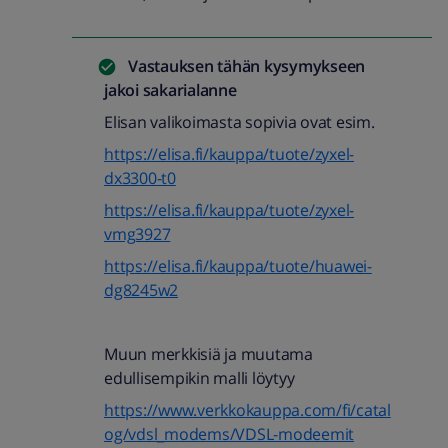
Vastauksen tähän kysymykseen
jakoi
sakarialanne
Elisan valikoimasta sopivia ovat esim.
https://elisa.fi/kauppa/tuote/zyxel-
dx3300-t0
https://elisa.fi/kauppa/tuote/zyxel-
vmg3927
https://elisa.fi/kauppa/tuote/huawei-
dg8245w2
Muun merkkisiä ja muutama
edullisempikin malli löytyy
https://www.verkkokauppa.com/fi/catal
og/vdsl_modems/VDSL-modeemit