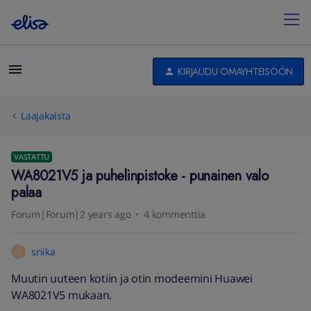
KIRJAUDU OMAYHTEISÖÖN
Laajakaista
VASTATTU
WA8021V5 ja puhelinpistoke - punainen valo
palaa
Forum|Forum|2 years ago
4 kommenttia
sriika
S
Muutin uuteen kotiin ja otin modeemini Huawei
WA8021V5 mukaan.