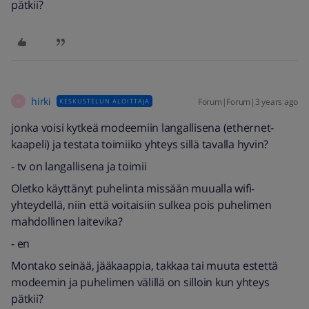
pätkii?
hirki
Forum|Forum|3 years ago
KESKUSTELUN ALOITTAJA
H
jonka voisi kytkeä modeemiin langallisena (ethernet-
kaapeli) ja testata toimiiko yhteys sillä tavalla hyvin?
- tv on langallisena ja toimii
Oletko käyttänyt puhelinta missään muualla wifi-
yhteydellä, niin että voitaisiin sulkea pois puhelimen
mahdollinen laitevika?
- en
Montako seinää, jääkaappia, takkaa tai muuta estettä
modeemin ja puhelimen välillä on silloin kun yhteys
pätkii?