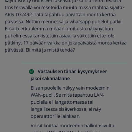
käynnistetty uudelleen useasti. Jossain oli että neulalla
tms terävällä voi resetoida muuta missä mahtaa sijaita?
ARIS TG2492. Tätä tapahtuu päivittäin monta kertaa
päivässä. Nettiin mennessä ja whatsapp puhelut pätkii.
Elisalla ei kuulemma mitään omituista näkynyt kun
puhelimessa tarkistettiin asiaa. Ja väitettiin ettei ole
pätkinyt 17 päivään vaikka on jokapäiväistä monta kertaa
päivässä. Eli mitä ja mistä tehdä?
Vastauksen tähän kysymykseen
jakoi
sakarialanne
Elisan puolelle näkyy vain modeemin
WAN-puoli. Se mitä tapahtuu LAN-
puolella eli langattomassa tai
langallisessa sisäverkossa, ei näy
operaattorille lainkaan.
Voisit koittaa modeemin hallintasivulta