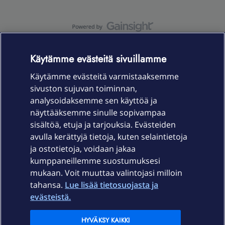
OmaYhteisö-käyttöehdot
Accessibility statement
Käytämme evästeitä sivuillamme
Käytämme evästeitä varmistaaksemme
sivuston sujuvan toiminnan,
Laitteet & liittymät
analysoidaksemme sen käyttöä ja
näyttääksemme sinulle sopivampaa
sisältöä, etuja ja tarjouksia. Evästeiden
Palvelut
avulla kerättyjä tietoja, kuten selaintietoja
ja ostotietoja, voidaan jakaa
Tuki
kumppaneillemme suostumuksesi
mukaan. Voit muuttaa valintojasi milloin
tahansa.
Lue lisää tietosuojasta ja
Ajankohtaista
evästeistä.
Elisa Oyj
HYVÄKSY KAIKKI