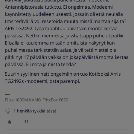
Antennipistorasia tutkittu. Ei ongelmaa. Modeemi
käynnistetty uudelleen useasti. Jossain oli että neulalla
tms terävällä voi resetoida muuta missä mahtaa sijaita?
ARIS TG2492. Tätä tapahtuu päivittäin monta kertaa
päivässä. Nettiin mennessä ja whatsapp puhelut pätkii.
Elisalla ei kuulemma mitään omituista näkynyt kun
puhelimessa tarkistettiin asiaa. Ja väitettiin ettei ole
pätkinyt 17 päivään vaikka on jokapäiväistä monta kertaa
päivässä. Eli mitä ja mistä tehdä?
Suurin syyllinen nettiongelmiin on tuo Kotiboksi Arris
TG2492s -modeemi, osta parempi.
Elisa 1000M KAMO FritzBox 6660
1 henkilö tykkää tästä