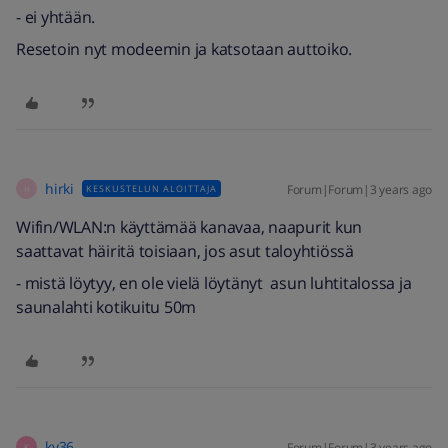
- ei yhtään.
Resetoin nyt modeemin ja katsotaan auttoiko.
hirki
Forum|Forum|3 years ago
KESKUSTELUN ALOITTAJA
H
Wifin/WLAN:n käyttämää kanavaa, naapurit kun
saattavat häiritä toisiaan, jos asut taloyhtiössä
- mistä löytyy, en ole vielä löytänyt asun luhtitalossa ja
saunalahti kotikuitu 50m
kv36
Forum|Forum|3 years ago
K