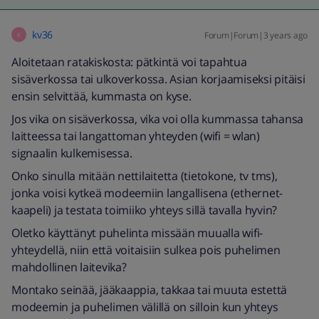
kv36
Forum|Forum|3 years ago
K
Aloitetaan ratakiskosta: pätkintä voi tapahtua
sisäverkossa tai ulkoverkossa. Asian korjaamiseksi pitäisi
ensin selvittää, kummasta on kyse.
Jos vika on sisäverkossa, vika voi olla kummassa tahansa
laitteessa tai langattoman yhteyden (wifi = wlan)
signaalin kulkemisessa.
Onko sinulla mitään nettilaitetta (tietokone, tv tms),
jonka voisi kytkeä modeemiin langallisena (ethernet-
kaapeli) ja testata toimiiko yhteys sillä tavalla hyvin?
Oletko käyttänyt puhelinta missään muualla wifi-
yhteydellä, niin että voitaisiin sulkea pois puhelimen
mahdollinen laitevika?
Montako seinää, jääkaappia, takkaa tai muuta estettä
modeemin ja puhelimen välillä on silloin kun yhteys