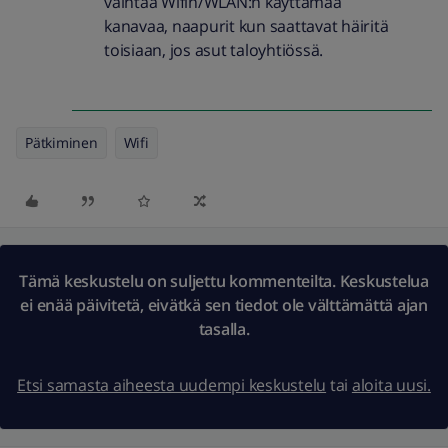
vaihtaa Wifin/WLAN:n käyttämää
kanavaa, naapurit kun saattavat häiritä
toisiaan, jos asut taloyhtiössä.
Pätkiminen
Wifi
Tämä keskustelu on suljettu kommenteilta. Keskustelua
ei enää päivitetä, eivätkä sen tiedot ole välttämättä ajan
tasalla.
Etsi samasta aiheesta uudempi keskustelu
tai
aloita uusi.