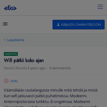
KIRJAUDU OMAYHTEISÖÖN
Laajakaista
VASTATTU
Wifi pätkii koko ajan
Forum|Forum|3 years ago
8 kommenttia
hirki
H
Vääntäkääs rautalangasta minulle mitä tehdä ja mistä
kun wifi jatkuvasti pätkii puhelimessa. Modeemi.
Antennipistorasia tutkittu. Ei ongelmaa. Modeemi