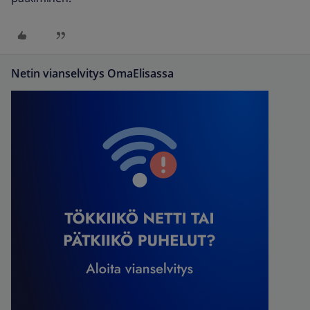
Netin vianselvitys OmaElisassa