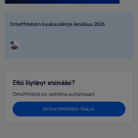
OmaYhteisön kuukausikirje kesäkuu 2026
Etkö löytänyt etsimääsi?
OmaYhteisö on valmiina auttamaan!
ESITÄ KYSYMYKSESI TÄÄLLÄ!