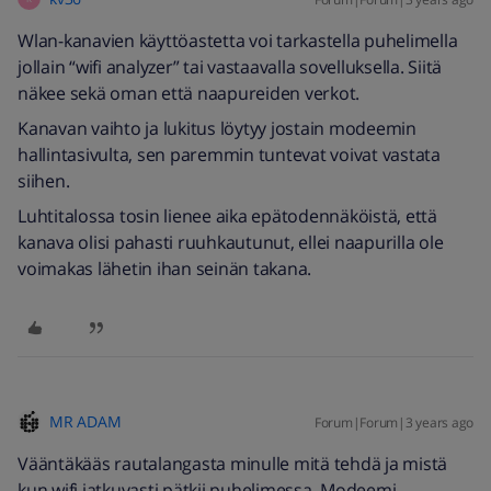
Wlan-kanavien käyttöastetta voi tarkastella puhelimella
jollain “wifi analyzer” tai vastaavalla sovelluksella. Siitä
näkee sekä oman että naapureiden verkot.
Kanavan vaihto ja lukitus löytyy jostain modeemin
hallintasivulta, sen paremmin tuntevat voivat vastata
siihen.
Luhtitalossa tosin lienee aika epätodennäköistä, että
kanava olisi pahasti ruuhkautunut, ellei naapurilla ole
voimakas lähetin ihan seinän takana.
MR ADAM
Forum|Forum|3 years ago
Vääntäkääs rautalangasta minulle mitä tehdä ja mistä
kun wifi jatkuvasti pätkii puhelimessa. Modeemi.