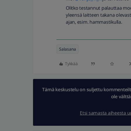
Olitko testannut palauttaa mo
yleensä laitteen takana olevas
ajan, esim. hammastikulla.
Salasana
Tykkää
Tämä keskustelu on suljettu kommenteilta.
ole vältt
Etsi samasta aiheesta 