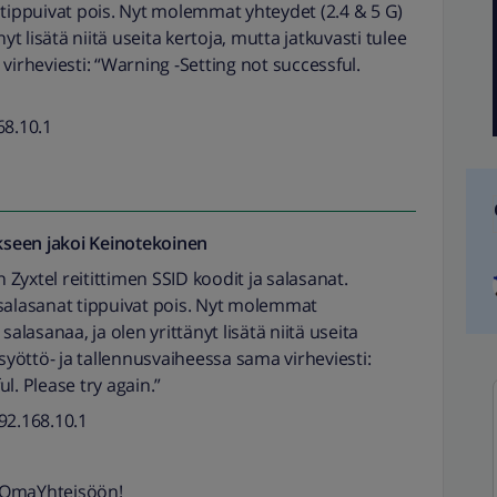
 tippuivat pois. Nyt molemmat yhteydet (2.4 & 5 G)
yt lisätä niitä useita kertoja, mutta jatkuvasti tulee
virheviesti: “Warning -Setting not successful.
68.10.1
seen jakoi
Keinotekoinen
Zyxtel reitittimen SSID koodit ja salasanat.
 salasanat tippuivat pois. Nyt molemmat
salasanaa, ja olen yrittänyt lisätä niitä useita
 syöttö- ja tallennusvaiheessa sama virheviesti:
l. Please try again.”
192.168.10.1
a OmaYhteisöön!