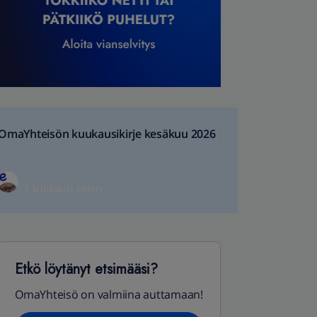
OmaYhteisön kuukausikirje kesäkuu 2026
1 kuukausi sitten
Etkö löytänyt etsimääsi?
OmaYhteisö on valmiina auttamaan!