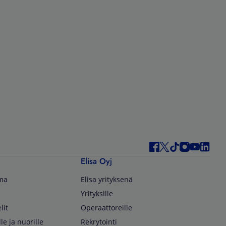
Elisa Oyj
lma
Elisa yrityksenä
Yrityksille
lit
Operaattoreille
lle ja nuorille
Rekrytointi