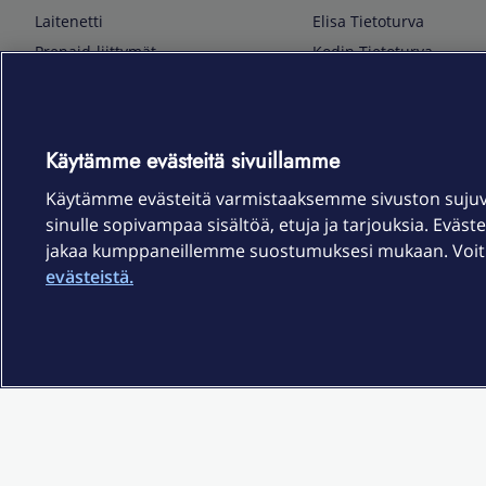
Laitenetti
Elisa Tietoturva
Prepaid-liittymät
Kodin Tietoturva
Puhelimet ja tarvikkeet
Mobiilivarmenne
Tietotekniikka
Kuka soittaa
Pelaaminen
Sähköpostipalvelu
Käytämme evästeitä sivuillamme
TV & audio
Elisa Kotiverkko
Käytämme evästeitä varmistaaksemme sivuston suju
Kodinkoneet
Elisa Pilvilinna
sinulle sopivampaa sisältöä, etuja ja tarjouksia. Eväste
Kamerat ja dronet
Elisa Laiteturva
jakaa kumppaneillemme suostumuksesi mukaan. Voit m
Kellot ja rannekkeet
Elisa Rinnakkaisliittymä
evästeistä.
Älykoti
Elisa Kotiturva -hälytys
Elisa Vaihtoetu
Elisa Kotiakku
Sopimusehdot
Tietosuoja
Saavutettavuus
Evästeasetukset
Tekijänoikeud