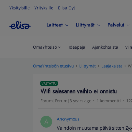
Yksityisille
Yrityksille
Elisa Oyj
Laitteet
Liittymät
Palvelut
OmaYhteisö
Ideapaja
Ajankohtaista
Vii
OmaYhteisön etusivu
Liittymät
Laajakaista
Wi
VASTATTU
Wifi salasanan vaihto ei onnistu
Forum|Forum|3 years ago
1 kommentti
122
Anonymous
A
Vaihdoin muutama päivä sitten Zyxte