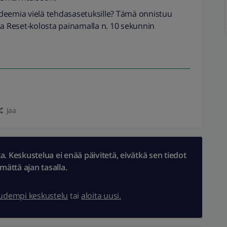
deemia vielä tehdasasetuksille? Tämä onnistuu
ta Reset-kolosta painamalla n. 10 sekunnin
Jaa
 Keskustelua ei enää päivitetä, eivätkä sen tiedot
ämättä ajan tasalla.
uudempi keskustelu
tai
aloita uusi.