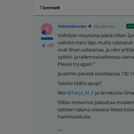
1 kommentti
Keinotekoinen
Elisalainen
VAS
K
Vaihdoin muutama päivä sitten Zyxte
vaihdot meni läpi, mutta salasanat
+21
ovat ilman salasanaa, ja olen yrittän
syöttö- ja tallennusvaiheessa sama 
Please try again.”
Ja admin paneeli osoitteessa 192.1
Saisiko täältä apuja?
Moi
@Tanja_M_K
ja tervetuloa Oma
Olitko testannut palauttaa modeem
laitteen takana olevasta Reset-kolo
hammastikulla.