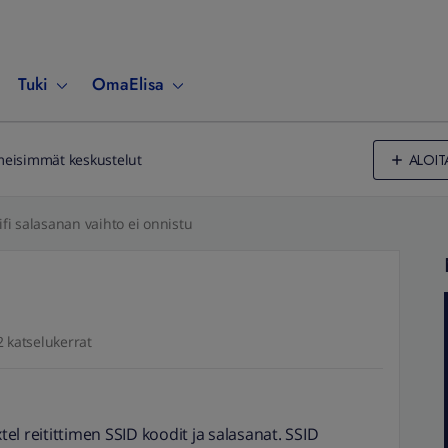
Tuki
OmaElisa
ALOIT
meisimmät keskustelut
fi salasanan vaihto ei onnistu
 katselukerrat
l reitittimen SSID koodit ja salasanat. SSID