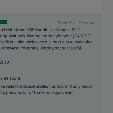
Forum|Forum|3 years ago
TAUS
l reitittimen SSID koodit ja salasanat. SSID
 tippuivat pois. Nyt molemmat yhteydet (2.4 & 5 G)
yt lisätä niitä useita kertoja, mutta jatkuvasti tulee
virheviesti: “Warning -Setting not successful.
68.10.1
Yhteisöön!
ia vielä tehdasasetuksille? Tämä onnistuu yleensä
sta painamalla n. 10 sekunnin ajan, esim.