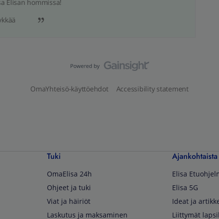
sa Elisan hommissa!
ykkää
OmaYhteisö-käyttöehdot
Accessibility statement
Tuki
Ajankohtaista
OmaElisa 24h
Elisa Etuohje
Ohjeet ja tuki
Elisa 5G
Viat ja häiriöt
Ideat ja artikke
Laskutus ja maksaminen
Liittymät lapsi