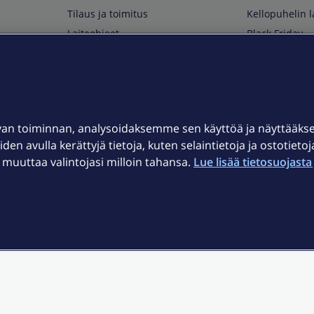
Tilaus ja toimitus
Kellopuhelin l
Laiteohjeet
Black Friday
Asiakaspalvelun yhteystiedot
Huippuetuja El
Soita Omagurulle
OmaYhteisö
Myymälät ja myyntipisteet
van toiminnan, analysoidaksemme sen käyttöä ja näyttääk
Kuuluvuuskartta
iden avulla kerättyjä tietoja, kuten selaintietoja ja ostotieto
Asiakastiedotteet
uuttaa valintojasi milloin tahansa.
Lue lisää tietosuojasta 
t
OmaElisa-sovellus
järjestelmä
Kirjaudu sähköpostiin
et © 2026 Elisa Oyj.