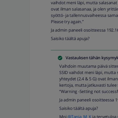
vaihdot meni läpi, mutta salasanat
ovat ilman salasanaa, ja olen yrittän
syöttö- ja tallennusvaiheessa sama 
Please try again.”
Ja admin paneeli osoitteessa 192.1
Saisiko täältä apuja?
Vastauksen tähän kysymyk
Vaihdoin muutama päivä sitten 
SSID vaihdot meni läpi, mutta
yhteydet (2.4 & 5 G) ovat ilman 
kertoja, mutta jatkuvasti tulee
“Warning -Setting not successfu
Ja admin paneeli osoitteessa 
Saisiko täältä apuja?
Moi
@Tanja_M_K
ja tervetulo