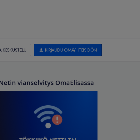
A KESKUSTELU
KIRJAUDU OMAYHTEISÖÖN
Netin vianselvitys OmaElisassa