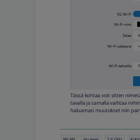
Tässä kohtaa voit sitten nimet
tavalla ja samalla vaihtaa niihi
haluamasi muutokset niin pain
WLAN
Huawei
2.4 GHz
Kotin