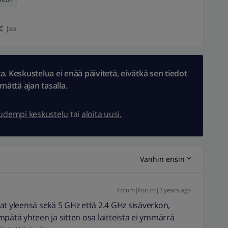
Jaa
 Keskustelua ei enää päivitetä, eivätkä sen tiedot
ämättä ajan tasalla.
uudempi keskustelu
tai
aloita uusi.
Vanhin ensin
Forum|Forum|3 years ago
at yleensä sekä 5 GHz että 2.4 GHz sisäverkon,
mpätä yhteen ja sitten osa laitteista ei ymmärrä