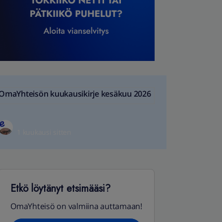
OmaYhteisön kuukausikirje kesäkuu 2026
1 kuukausi sitten
Etkö löytänyt etsimääsi?
OmaYhteisö on valmiina auttamaan!