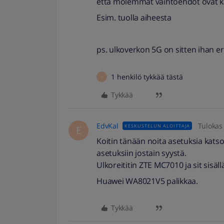
että molemmat vaihtoehdot ovat kä
Esim. tuolla aiheesta
ps. ulkoverkon 5G on sitten ihan er
1 henkilö tykkää tästä
E
Tykkää
EdvKal
Tulokas
KESKUSTELUN ALOITTAJA
E
Koitin tänään noita asetuksia katso
asetuksiin jostain syystä.
Ulkoreititin ZTE MC7010 ja sit sisäll
Huawei WA8021V5 palikkaa.
Tykkää