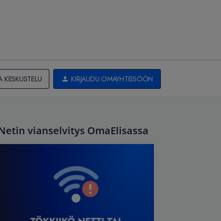
A KESKUSTELU
KIRJAUDU OMAYHTEISÖÖN
Netin vianselvitys OmaElisassa