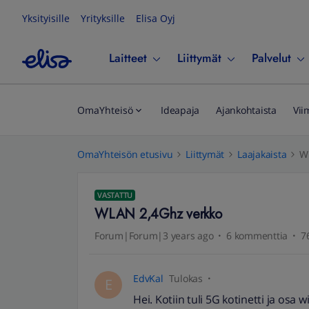
Yksityisille
Yrityksille
Elisa Oyj
Laitteet
Liittymät
Palvelut
OmaYhteisö
Ideapaja
Ajankohtaista
Vii
OmaYhteisön etusivu
Liittymät
Laajakaista
W
VASTATTU
WLAN 2,4Ghz verkko
Forum|Forum|3 years ago
6 kommenttia
7
EdvKal
Tulokas
E
Hei. Kotiin tuli 5G kotinetti ja osa 