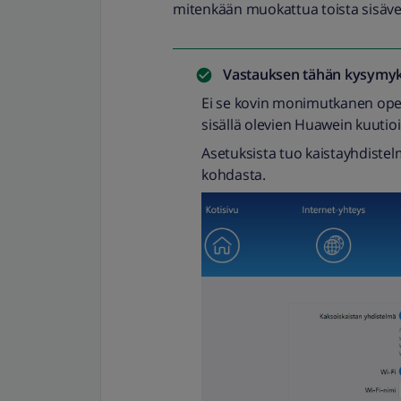
mitenkään muokattua toista sisäver
Vastauksen tähän kysymyk
Ei se kovin monimutkanen oper
sisällä olevien Huawein kuutio
Asetuksista tuo kaistayhdistel
kohdasta.