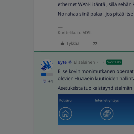
ethernet WAN-liitäntä , sillä sehän 
No rahaa siinä palaa , jos pitää itse 
Korttelikuitu VDSL
Tykkää
Byte
Elisalainen
VASTAUS
Ei se kovin monimutkanen operaatio
olevien Huawein kuutioiden hallint
+4
Asetuksista tuo kaistayhdistelmän 