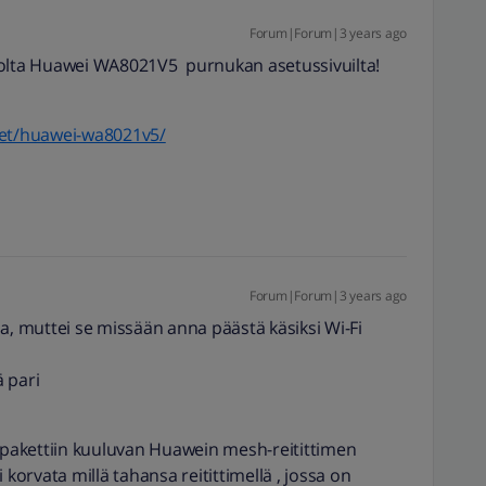
Forum|Forum|3 years ago
uolta Huawei WA8021V5 purnukan asetussivuilta!
tteet/huawei-wa8021v5/
Forum|Forum|3 years ago
a, muttei se missään anna päästä käsiksi Wi-Fi
ä pari
n pakettiin kuuluvan Huawein mesh-reitittimen
 korvata millä tahansa reitittimellä , jossa on