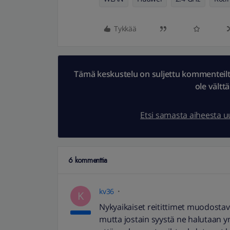
Tykkää
Tämä keskustelu on suljettu kommenteilta.
ole vältt
Etsi samasta aiheesta 
6 kommenttia
kv36
K
Nykyaikaiset reitittimet muodostav
mutta jostain syystä ne halutaan y