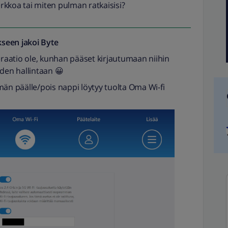
kkoa tai miten pulman ratkaisisi?
seen jakoi
Byte
aatio ole, kunhan pääset kirjautumaan niihin
iden hallintaan 😀
män päälle/pois nappi löytyy tuolta Oma Wi-fi