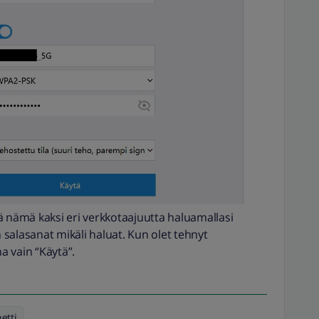
ä nämä kaksi eri verkkotaajuutta haluamallasi
n salasanat mikäli haluat. Kun olet tehnyt
a vain “Käytä”.
etti