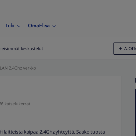
Tuki
OmaElisa
ALOIT
meisimmät keskustelut
LAN 2,4Ghz verkko
66 katselukerrat
wifi laitteista kaipaa 2,4Ghz yhteyttä. Saako tuosta