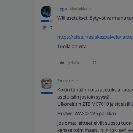
ilppa
Älyniekka
Wifi asetukset löytyvät varmana t
+7
https://elisa.fi/asiakaspalvelu/lai
Tuolla ohjeita
Tykkää
Sokrates
Koitin tänään noita asetuksia katso
asetuksiin jostain syystä.
Ulkoreititin ZTE MC7010 ja sit sisäll
Huawei WA8021V5 palikkaa.
Jos omat laitteet eivät suostu tuo
kanssa toimimaan , niin toki sen voi