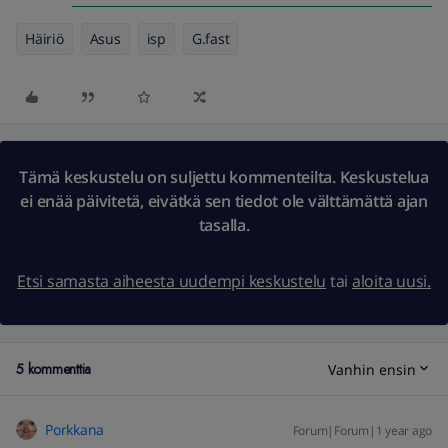
Häiriö
Asus
isp
G.fast
Tämä keskustelu on suljettu kommenteilta. Keskustelua
ei enää päivitetä, eivätkä sen tiedot ole välttämättä ajan
tasalla.
Etsi samasta aiheesta uudempi keskustelu
tai
aloita uusi.
5 kommenttia
Vanhin ensin
Porkkana
Forum|Forum|1 year ago