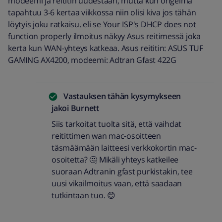
modeemi ja reititin uudestaan, mutta kun ongelma
tapahtuu 3-6 kertaa viikkossa niin olisi kiva jos tähän
löytyis joku ratkaisu. eli se Your ISP's DHCP does not
function properly ilmoitus näkyy Asus reitimessä joka
kerta kun WAN-yhteys katkeaa. Asus reititin: ASUS TUF
GAMING AX4200, modeemi: Adtran Gfast 422G
Vastauksen tähän kysymykseen
jakoi
Burnett
Siis tarkoitat tuolta sitä, että vaihdat
reitittimen wan mac-osoitteen
täsmäämään laitteesi verkkokortin mac-
osoitetta? 🤔 Mikäli yhteys katkeilee
suoraan Adtranin gfast purkistakin, tee
uusi vikailmoitus vaan, että saadaan
tutkintaan tuo. 😊