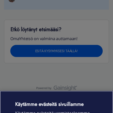
Etkö löytänyt etsimääsi?
OmaYhteisö on valmiina auttamaan!
ESITÄ KYSYMYKSESI TÄÄLLÄ!
OmaYhteisö-käyttöehdot
Accessibility statement
Käytämme evästeitä sivuillamme