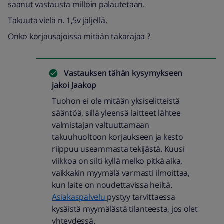
saanut vastausta milloin palautetaan.
Takuuta vielä n. 1,5v jäljellä.
Onko korjausajoissa mitään takarajaa ?
Vastauksen tähän kysymykseen
jakoi
Jaakop
Tuohon ei ole mitään yksiselitteistä
sääntöä, sillä yleensä laitteet lähtee
valmistajan valtuuttamaan
takuuhuoltoon korjaukseen ja kesto
riippuu useammasta tekijästä. Kuusi
viikkoa on silti kyllä melko pitkä aika,
vaikkakin myymälä varmasti ilmoittaa,
kun laite on noudettavissa heiltä.
Asiakaspalvelu
pystyy tarvittaessa
kysäistä myymälästä tilanteesta, jos olet
yhteydessä.