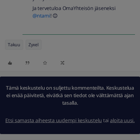
Ja tervetuloa OmaYhteisön jäseneksi
@ntami
! 😊
Takuu
Zyxel
Tämä keskustelu on suljettu kommenteilta. Keskustelua
ei enää päivitetä, eivätkä sen tiedot ole välttämättä ajan
tasalla.
Etsi samasta aiheesta uudempi keskustelu
tai
aloita uusi.