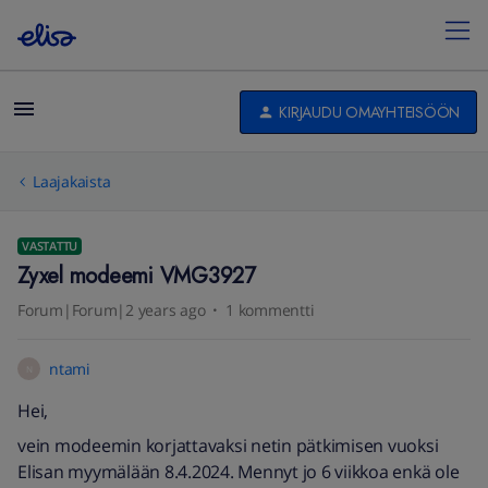
KIRJAUDU OMAYHTEISÖÖN
Laajakaista
VASTATTU
Zyxel modeemi VMG3927
Forum|Forum|2 years ago
1 kommentti
ntami
N
Hei,
vein modeemin korjattavaksi netin pätkimisen vuoksi
Elisan myymälään 8.4.2024. Mennyt jo 6 viikkoa enkä ole