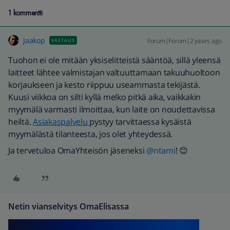
1 kommentti
Jaakop
Forum|Forum|2 years ago
VASTAUS
Tuohon ei ole mitään yksiselitteistä sääntöä, sillä yleensä
laitteet lähtee valmistajan valtuuttamaan takuuhuoltoon
korjaukseen ja kesto riippuu useammasta tekijästä.
Kuusi viikkoa on silti kyllä melko pitkä aika, vaikkakin
myymälä varmasti ilmoittaa, kun laite on noudettavissa
heiltä.
Asiakaspalvelu
pystyy tarvittaessa kysäistä
myymälästä tilanteesta, jos olet yhteydessä.
Ja tervetuloa OmaYhteisön jäseneksi
@ntami
! 😊
Netin vianselvitys OmaElisassa