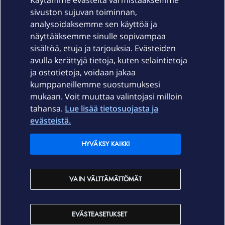
Käytämme evästeitä varmistaaksemme
sivuston sujuvan toiminnan,
Laitteet & liittymät
analysoidaksemme sen käyttöä ja
näyttääksemme sinulle sopivampaa
sisältöä, etuja ja tarjouksia. Evästeiden
Palvelut
avulla kerättyjä tietoja, kuten selaintietoja
ja ostotietoja, voidaan jakaa
Tuki
kumppaneillemme suostumuksesi
mukaan. Voit muuttaa valintojasi milloin
tahansa.
Lue lisää tietosuojasta ja
Ajankohtaista
evästeistä.
Elisa Oyj
HYVÄKSY KAIKKI
In English
VAIN VÄLTTÄMÄTTÖMÄT
På Svenska
EVÄSTEASETUKSET