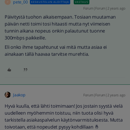
pete_00
KESKUSTELUN ALOITTAJA
VASTAUS
P
Forum|Forum|2 years ago
Päivitystä tuohon aikaisempaan. Tosiaan muutaman
päivän netti toimi tosi hitaasti mutta nyt viimeisen
tunnin aikana nopeus onkin palautunut tuonne
300mbps paikkeille.
Eli onko ihme tapahtunut vai mitä mutta asiaa ei
ainakaan tällä haavaa tarvitse murehtia.
Jaakop
Forum|Forum|2 years ago
Hyvä kuulla, että lähti toimimaan! Jos jostain syystä vielä
uudelleen myöhemmin toistuu, niin tuota olisi hyvä
tarkistella asiakaspalvelun käytönvarmistuksesta. Mutta
toivotaan, että nopeudet pysyy kohdillaan 🤞