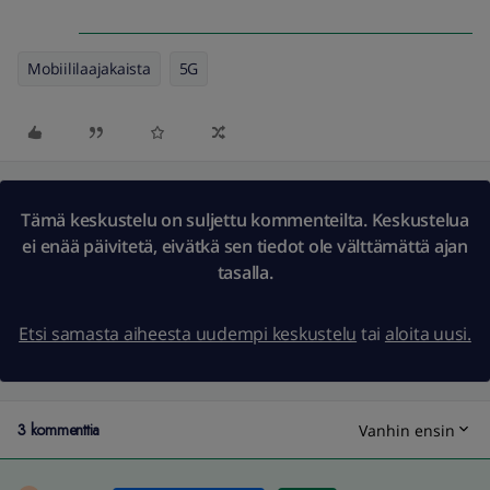
Mobiililaajakaista
5G
Tämä keskustelu on suljettu kommenteilta. Keskustelua
ei enää päivitetä, eivätkä sen tiedot ole välttämättä ajan
tasalla.
Etsi samasta aiheesta uudempi keskustelu
tai
aloita uusi.
3 kommenttia
Vanhin ensin