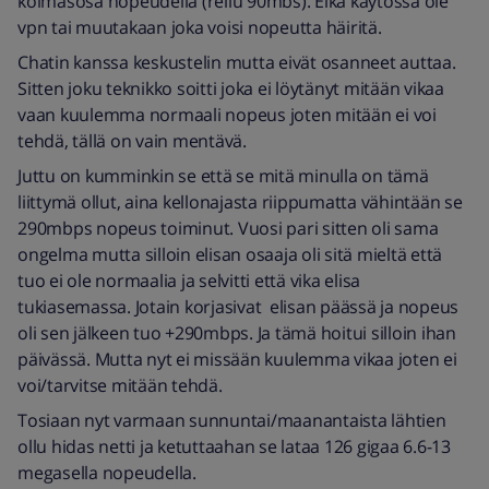
kolmasosa nopeudella (reilu 90mbs). Eikä käytössä ole
vpn tai muutakaan joka voisi nopeutta häiritä.
Chatin kanssa keskustelin mutta eivät osanneet auttaa.
Sitten joku teknikko soitti joka ei löytänyt mitään vikaa
vaan kuulemma normaali nopeus joten mitään ei voi
tehdä, tällä on vain mentävä.
Juttu on kumminkin se että se mitä minulla on tämä
liittymä ollut, aina kellonajasta riippumatta vähintään se
290mbps nopeus toiminut. Vuosi pari sitten oli sama
ongelma mutta silloin elisan osaaja oli sitä mieltä että
tuo ei ole normaalia ja selvitti että vika elisa
tukiasemassa. Jotain korjasivat elisan päässä ja nopeus
oli sen jälkeen tuo +290mbps. Ja tämä hoitui silloin ihan
päivässä. Mutta nyt ei missään kuulemma vikaa joten ei
voi/tarvitse mitään tehdä.
Tosiaan nyt varmaan sunnuntai/maanantaista lähtien
ollu hidas netti ja ketuttaahan se lataa 126 gigaa 6.6-13
megasella nopeudella.