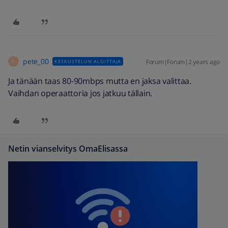
pete_00
Forum|Forum|2 years ago
KESKUSTELUN ALOITTAJA
P
Ja tänään taas 80-90mbps mutta en jaksa valittaa.
Vaihdan operaattoria jos jatkuu tällain.
Netin vianselvitys OmaElisassa