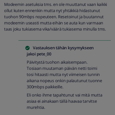
Modeemin asetuksia tms. en ole muuttanut vaan kaikki
ollut kuten ennenkin mutta nyt yhtäkkiä hidastunut
tuohon 90mbps nopeuteen. Resetoinut ja buutannut
modeemin useasti mutta eihän se auta kun varmaan
taas joku tukiasema vika/väärä tukiasema minulla tms.
Vastauksen tähän kysymykseen
jakoi
pete_00
Päivitystä tuohon aikaisempaan.
Tosiaan muutaman päivän netti toimi
tosi hitaasti mutta nyt viimeisen tunnin
aikana nopeus onkin palautunut tuonne
300mbps paikkeille.
Eli onko ihme tapahtunut vai mitä mutta
asiaa ei ainakaan tällä haavaa tarvitse
murehtia.