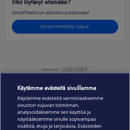
Etkö löytänyt etsimääsi?
OmaYhteisö on valmiina auttamaan!
ESITÄ KYSYMYKSESI TÄÄLLÄ!
OmaYhteisö-käyttöehdot
Accessibility statement
Käytämme evästeitä sivuillamme
Käytämme evästeitä varmistaaksemme
sivuston sujuvan toiminnan,
Laitteet & liittymät
analysoidaksemme sen käyttöä ja
näyttääksemme sinulle sopivampaa
sisältöä, etuja ja tarjouksia. Evästeiden
Palvelut