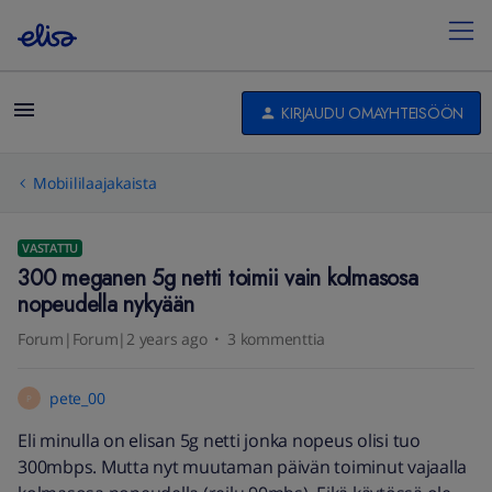
KIRJAUDU OMAYHTEISÖÖN
Mobiililaajakaista
VASTATTU
300 meganen 5g netti toimii vain kolmasosa
nopeudella nykyään
Forum|Forum|2 years ago
3 kommenttia
pete_00
P
Eli minulla on elisan 5g netti jonka nopeus olisi tuo
300mbps. Mutta nyt muutaman päivän toiminut vajaalla