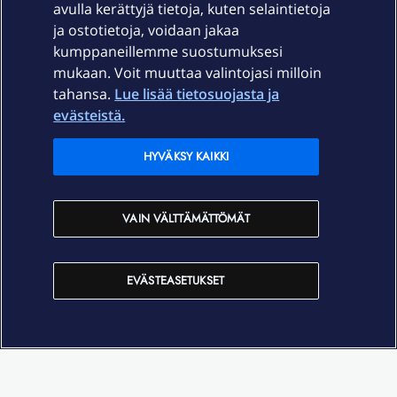
avulla kerättyjä tietoja, kuten selaintietoja
ja ostotietoja, voidaan jakaa
Tuki
kumppaneillemme suostumuksesi
mukaan. Voit muuttaa valintojasi milloin
tahansa.
Lue lisää tietosuojasta ja
Ajankohtaista
evästeistä.
Elisa Oyj
HYVÄKSY KAIKKI
In English
VAIN VÄLTTÄMÄTTÖMÄT
På Svenska
EVÄSTEASETUKSET
Sopimusehdot
Tietosuoja
Saavutettavuus
Evästeasetukset
Tekijänoikeudet © 2026 Elisa Oyj.