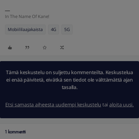
In The Name Of Kane!
Mobiililaajakaista
4G
5G
Tämä keskustelu on suljettu kommenteilta. Keskustelua
ei enää päivitetä, eivätkä sen tiedot ole välttämättä ajan
tasalla.
Etsi samasta aiheesta uudempi keskustelu
tai
aloita uusi.
1 kommentti