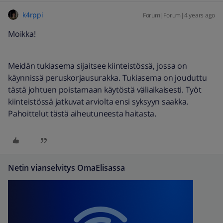
k4rppi
Forum|Forum|4 years ago
Moikka!
Meidän tukiasema sijaitsee kiinteistössä, jossa on
käynnissä peruskorjausurakka. Tukiasema on jouduttu
tästä johtuen poistamaan käytöstä väliaikaisesti. Työt
kiinteistössä jatkuvat arviolta ensi syksyyn saakka.
Pahoittelut tästä aiheutuneesta haitasta.
Netin vianselvitys OmaElisassa