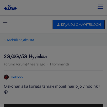
KIRJAUDU OMAYHTEISÖÖN
Mobiililaajakaista
3G/4G/5G Hyvinkää
Forum|Forum|4 years ago
1 kommentti
Hellrock
Oiskohan aika korjata tämäki mobiili häiriö jo vihdoinki?
🥸