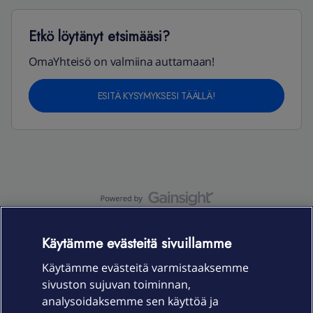
Etkö löytänyt etsimääsi?
OmaYhteisö on valmiina auttamaan!
ESITÄ KYSYMYKSESI TÄÄLLÄ!
OmaYhteisö-käyttöehdot
Accessibility statement
Käytämme evästeitä sivuillamme
Käytämme evästeitä varmistaaksemme
sivuston sujuvan toiminnan,
Laitteet & liittymät
analysoidaksemme sen käyttöä ja