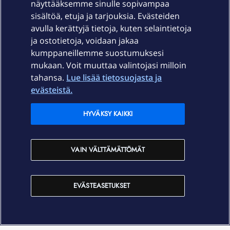
näyttääksemme sinulle sopivampaa
sisältöä, etuja ja tarjouksia. Evästeiden
Palvelut
avulla kerättyjä tietoja, kuten selaintietoja
ja ostotietoja, voidaan jakaa
Tuki
kumppaneillemme suostumuksesi
mukaan. Voit muuttaa valintojasi milloin
tahansa.
Lue lisää tietosuojasta ja
Ajankohtaista
evästeistä.
Elisa Oyj
HYVÄKSY KAIKKI
In English
VAIN VÄLTTÄMÄTTÖMÄT
På Svenska
EVÄSTEASETUKSET
Sopimusehdot
Tietosuoja
Saavutettavuus
Evästeasetukset
Tekijänoikeudet © 2026 Elisa Oyj.