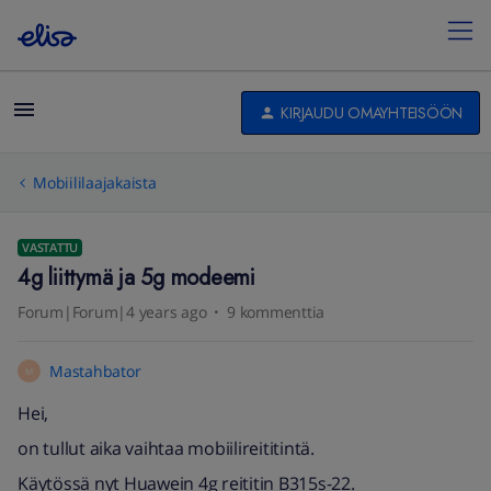
KIRJAUDU OMAYHTEISÖÖN
Mobiililaajakaista
VASTATTU
4g liittymä ja 5g modeemi
Forum|Forum|4 years ago
9 kommenttia
Mastahbator
M
Hei,
on tullut aika vaihtaa mobiilireititintä.
Käytössä nyt Huawein 4g reititin B315s-22.