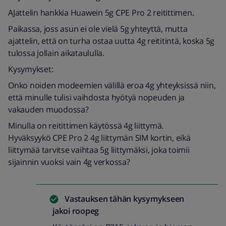
AJattelin hankkia Huawein 5g CPE Pro 2 reitittimen.
Paikassa, joss asun ei ole vielä 5g yhteyttä, mutta
ajattelin, että on turha ostaa uutta 4g reititintä, koska 5g
tulossa jollain aikataululla.
Kysymykset:
Onko noiden modeemien välillä eroa 4g yhteyksissä niin,
että minulle tulisi vaihdosta hyötyä nopeuden ja
vakauden muodossa?
Minulla on reitittimen käytössä 4g liittymä.
Hyväksyykö CPE Pro 2 4g liittymän SIM kortin, eikä
liittymää tarvitse vaihtaa 5g liittymäksi, joka toimii
sijainnin vuoksi vain 4g verkossa?
Vastauksen tähän kysymykseen
jakoi
roopeg