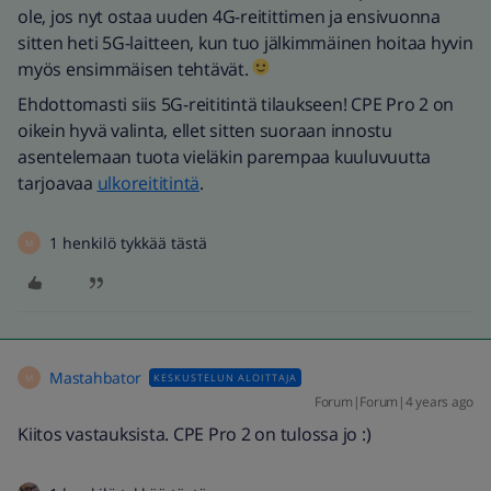
ole, jos nyt ostaa uuden 4G-reitittimen ja ensivuonna
sitten heti 5G-laitteen, kun tuo jälkimmäinen hoitaa hyvin
myös ensimmäisen tehtävät.
Ehdottomasti siis 5G-reititintä tilaukseen! CPE Pro 2 on
oikein hyvä valinta, ellet sitten suoraan innostu
asentelemaan tuota vieläkin parempaa kuuluvuutta
tarjoavaa
ulkoreititintä
.
1 henkilö tykkää tästä
M
Mastahbator
KESKUSTELUN ALOITTAJA
M
Forum|Forum|4 years ago
Kiitos vastauksista. CPE Pro 2 on tulossa jo :)