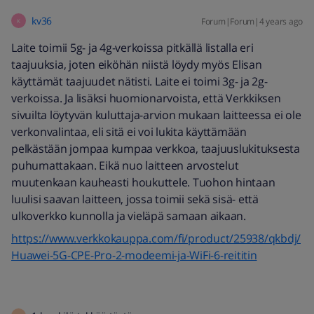
kv36
Forum|Forum|4 years ago
K
Laite toimii 5g- ja 4g-verkoissa pitkällä listalla eri
taajuuksia, joten eiköhän niistä löydy myös Elisan
käyttämät taajuudet nätisti. Laite ei toimi 3g- ja 2g-
verkoissa. Ja lisäksi huomionarvoista, että Verkkiksen
sivuilta löytyvän kuluttaja-arvion mukaan laitteessa ei ole
verkonvalintaa, eli sitä ei voi lukita käyttämään
pelkästään jompaa kumpaa verkkoa, taajuuslukituksesta
puhumattakaan. Eikä nuo laitteen arvostelut
muutenkaan kauheasti houkuttele. Tuohon hintaan
luulisi saavan laitteen, jossa toimii sekä sisä- että
ulkoverkko kunnolla ja vieläpä samaan aikaan.
https://www.verkkokauppa.com/fi/product/25938/qkbdj/
Huawei-5G-CPE-Pro-2-modeemi-ja-WiFi-6-reititin