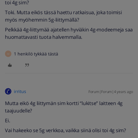
toi 4g sim?
Toki. Mutta eikös tässä haettu ratkaisua, joka toimisi
myös myöhemmin 5g-liittymällä?
Pelkkää 4g-liittymää ajatellen hyviäkin 4g-modeemeja saa
huomattavasti tuota halvemmalla.
1 henkilö tykkää tästä
M
irritus
Forum|Forum|4 years ago
Mutta eikö 4g liittymän sim kortti “lukitse” laitteen 4g
taajuudelle?
Ei.
Vai hakeeko se 5g verkkoa, vaikka siinä olisi toi 4g sim?