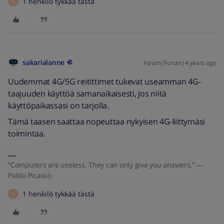
1 henkilö tykkää tästä
M
sakarialanne
Forum|Forum|4 years ago
Uudemmat 4G/5G reitittimet tukevat useamman 4G-
taajuuden käyttöä samanaikaisesti, jos niitä
käyttöpaikassasi on tarjolla.
Tämä taasen saattaa nopeuttaa nykyisen 4G-liittymäsi
toimintaa.
“Computers are useless. They can only give you answers.” ―
Pablo Picasso
1 henkilö tykkää tästä
M