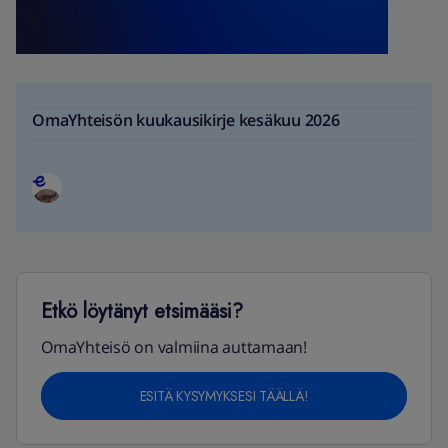
OmaYhteisön kuukausikirje kesäkuu 2026
Etkö löytänyt etsimääsi?
OmaYhteisö on valmiina auttamaan!
ESITÄ KYSYMYKSESI TÄÄLLÄ!