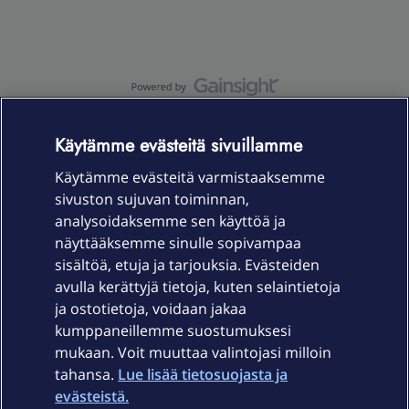
OmaYhteisö-käyttöehdot
Accessibility statement
Käytämme evästeitä sivuillamme
Käytämme evästeitä varmistaaksemme
sivuston sujuvan toiminnan,
Laitteet & liittymät
analysoidaksemme sen käyttöä ja
näyttääksemme sinulle sopivampaa
sisältöä, etuja ja tarjouksia. Evästeiden
Palvelut
avulla kerättyjä tietoja, kuten selaintietoja
ja ostotietoja, voidaan jakaa
Tuki
kumppaneillemme suostumuksesi
mukaan. Voit muuttaa valintojasi milloin
tahansa.
Lue lisää tietosuojasta ja
Ajankohtaista
evästeistä.