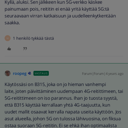
Kyllä, aluksi. Sen jälkkeen kun 5G-verkko käskee
painumaan pois, reititin ei enää yritä käyttää 5G:tä
seuraavaan virran katkaisuun ja uudelleenkytkentään
saakka.
1 henkilö tykkää tästä
M
roopeg
Forum|Forum|4 years ago
VASTAUS
Käytössäsi on B315, joka on jo hieman vanhempi
laite, joten päivittäminen uudempaan 4G-reitittimeen, tai
5G-reitittimeen on iso parannus. Ihan jo tuosta syystä,
että B315 käyttää kerrallaan yhtä 4G-taajuutta, kun
uudet mallit osaavat kerralla napata useita käyttöön. Jos
asut alueella, johon 5G on tulossa lähivuosina, on fiksua
ostaa suoraan 5G-reititin. Ei se ehkä ihan optimaalista