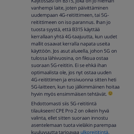
Käytössäsi on B315, joka on jo hieman
vanhempi laite, joten päivittäminen
uudempaan 4G-reitittimeen, tai 5G-
reitittimeen on iso parannus. Ihan jo
tuosta syystä, että B315 käyttää
kerrallaan yhtä 4G-taajuutta, kun uudet
mallit osaavat kerralla napata useita
käyttöön. Jos asut alueella, johon 5G on
tulossa lähivuosina, on fiksua ostaa
suoraan 5G-reititin. Ei se ehkä ihan
optimaalista ole, jos nyt ostaa uuden
4G-reitittimen ja ensivuonna sitten heti
5G-laitteen, kun tuo jälkimmäinen hoitaa
hyvin myös ensimmäisen tehtävät.
Ehdottomasti siis 5G-reititintä
tilaukseen! CPE Pro 2 on oikein hyvä
valinta, ellet sitten suoraan innostu
asentelemaan tuota vieläkin parempaa
kuuluvuutta tarjoavaa
ulkoreititintä
.