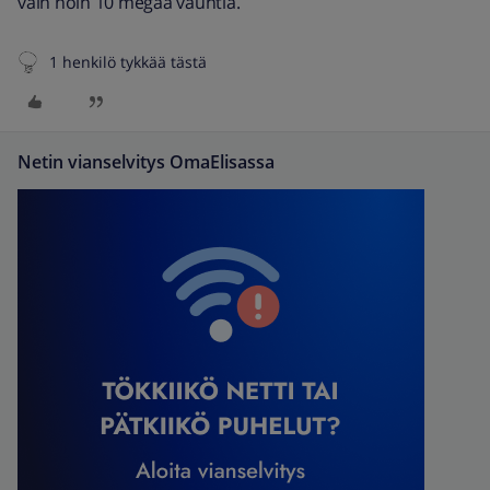
vain noin 10 megaa vauhtia.
1 henkilö tykkää tästä
Netin vianselvitys OmaElisassa