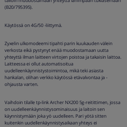
tällöin muodostamaan yhteyttä lähimpään tukiasemaan
(B20/795395).
Käytössä on 4G/50 -liittymä.
Zyxelin ulkomodeemi tipahti parin kuukauden välein
verkosta eikä pystynyt enää muodostamaan uutta
yhteyttä ilman laitteen virtojen poistoa ja takaisin laittoa.
Laitteessa ei ollut automatisoitua
uudelleenkäynnistystoimintoa, mikä teki asiasta
hankalan, olihan verkko käytössä etävalvontaa ja -
ohjausta varten.
Vaihdoin tilalle tp-link Archer NX200 5g-reitittimen, jossa
on uudelleenkäynnistysominaisuus ja laitoin sen
käynnistymään joka yö uudelleen. Pari yötä sitten
kuitenkin uudellenkäynnistysaikaan yhteys ei