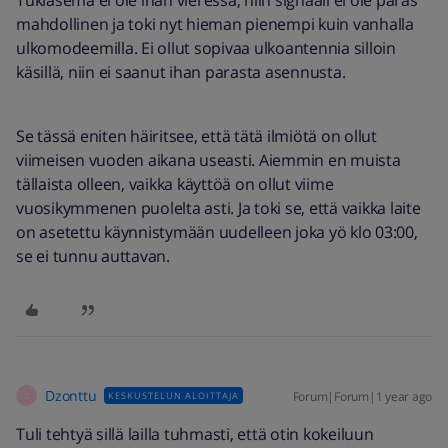
Tukiasema ei ole ihan vieressä, niin signaali ei ole paras
mahdollinen ja toki nyt hieman pienempi kuin vanhalla
ulkomodeemilla. Ei ollut sopivaa ulkoantennia silloin
käsillä, niin ei saanut ihan parasta asennusta.
Se tässä eniten häiritsee, että tätä ilmiötä on ollut
viimeisen vuoden aikana useasti. Aiemmin en muista
tällaista olleen, vaikka käyttöä on ollut viime
vuosikymmenen puolelta asti. Ja toki se, että vaikka laite
on asetettu käynnistymään uudelleen joka yö klo 03:00,
se ei tunnu auttavan.
Dzonttu
Forum|Forum|1 year ago
KESKUSTELUN ALOITTAJA
D
Tuli tehtyä sillä lailla tuhmasti, että otin kokeiluun