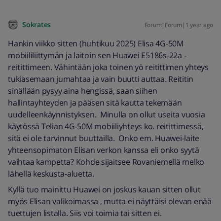
Sokrates
Forum|Forum|1 year ago
Hankin viikko sitten (huhtikuu 2025) Elisa 4G-50M
mobiililiittymän ja laitoin sen Huawei E5186s-22a -
reitittimeen. Vähintään joka toinen yö reitittimen yhteys
tukiasemaan jumahtaa ja vain buutti auttaa. Reititin
sinällään pysyy aina hengissä, saan siihen
hallintayhteyden ja pääsen sitä kautta tekemään
uudelleenkäynnistyksen. Minulla on ollut useita vuosia
käytössä Telian 4G-50M mobiiliyhteys ko. reitittimessä,
sitä ei ole tarvinnut buuttailla. Onko em. Huawei-laite
yhteensopimaton Elisan verkon kanssa eli onko syytä
vaihtaa kampetta? Kohde sijaitsee Rovaniemellä melko
lähellä keskusta-aluetta.
Kyllä tuo mainittu Huawei on joskus kauan sitten ollut
myös Elisan valikoimassa , mutta ei näyttäisi olevan enää
tuettujen listalla. Siis voi toimia tai sitten ei.