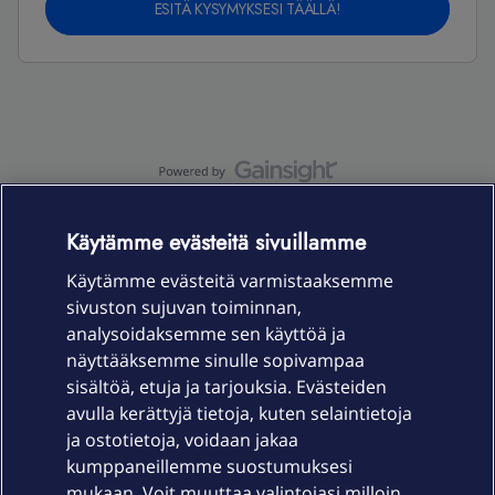
ESITÄ KYSYMYKSESI TÄÄLLÄ!
OmaYhteisö-käyttöehdot
Accessibility statement
Käytämme evästeitä sivuillamme
Käytämme evästeitä varmistaaksemme
sivuston sujuvan toiminnan,
Laitteet & liittymät
analysoidaksemme sen käyttöä ja
näyttääksemme sinulle sopivampaa
sisältöä, etuja ja tarjouksia. Evästeiden
Palvelut
avulla kerättyjä tietoja, kuten selaintietoja
ja ostotietoja, voidaan jakaa
Tuki
kumppaneillemme suostumuksesi
mukaan. Voit muuttaa valintojasi milloin