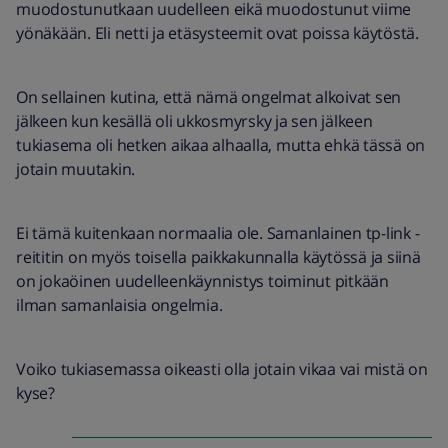
muodostunutkaan uudelleen eikä muodostunut viime
yönäkään. Eli netti ja etäsysteemit ovat poissa käytöstä.
On sellainen kutina, että nämä ongelmat alkoivat sen
jälkeen kun kesällä oli ukkosmyrsky ja sen jälkeen
tukiasema oli hetken aikaa alhaalla, mutta ehkä tässä on
jotain muutakin.
Ei tämä kuitenkaan normaalia ole. Samanlainen tp-link -
reititin on myös toisella paikkakunnalla käytössä ja siinä
on jokaöinen uudelleenkäynnistys toiminut pitkään
ilman samanlaisia ongelmia.
Voiko tukiasemassa oikeasti olla jotain vikaa vai mistä on
kyse?