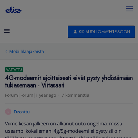
KIRJAUDU OMAYHTEISÖÖN
Mobiililaajakaista
VASTATTU
4G-modeemit ajoittaisesti eivät pysty yhdistämään
tukiasemaan - Viitasaari
Forum|Forum|1 year ago
7 kommenttia
Dzonttu
D
Viime kesän jälkeen on alkanut outo ongelma, missä
useampi kokeilemani 4g/5g-modeemi ei pysty silloin