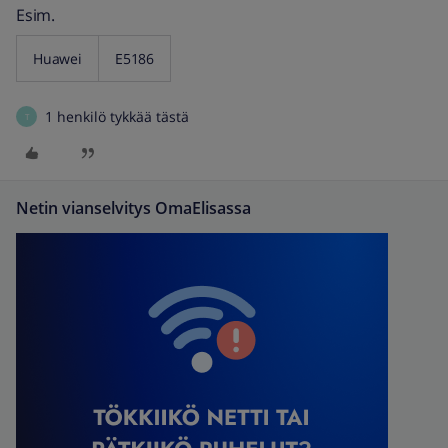
Esim.
Huawei
E5186
1 henkilö tykkää tästä
T
Netin vianselvitys OmaElisassa