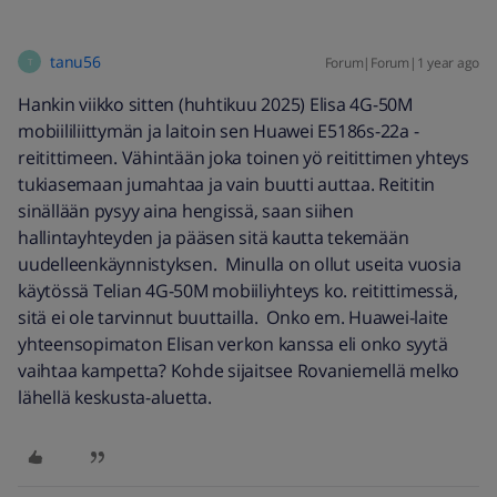
tanu56
Forum|Forum|1 year ago
T
Hankin viikko sitten (huhtikuu 2025) Elisa 4G-50M
mobiililiittymän ja laitoin sen Huawei E5186s-22a -
reitittimeen. Vähintään joka toinen yö reitittimen yhteys
tukiasemaan jumahtaa ja vain buutti auttaa. Reititin
sinällään pysyy aina hengissä, saan siihen
hallintayhteyden ja pääsen sitä kautta tekemään
uudelleenkäynnistyksen. Minulla on ollut useita vuosia
käytössä Telian 4G-50M mobiiliyhteys ko. reitittimessä,
sitä ei ole tarvinnut buuttailla. Onko em. Huawei-laite
yhteensopimaton Elisan verkon kanssa eli onko syytä
vaihtaa kampetta? Kohde sijaitsee Rovaniemellä melko
lähellä keskusta-aluetta.