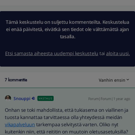
Tämä keskustelu on suljettu kommenteilta. Keskustelua
ei enää päivitetä, eivätkä sen tiedot ole välttämättä ajan
tasalla.
Etsi samasta aiheesta uudempi keskustelu
tai
aloita uusi.
7 kommenttia
Vanhin ensin
Snouppi
Forum|Forum|1 year ago
VASTAUS
Onhan se toki mahdollista, että tukiasema on viallinen ja
tuosta kannattaa tarvittaessa olla yhteydessä meidän
vikapalveluun
tarkempaa selvitystä varten. Oliko nyt
kuitenkin niin, että reititin on muutoin oletusasetuksilla?