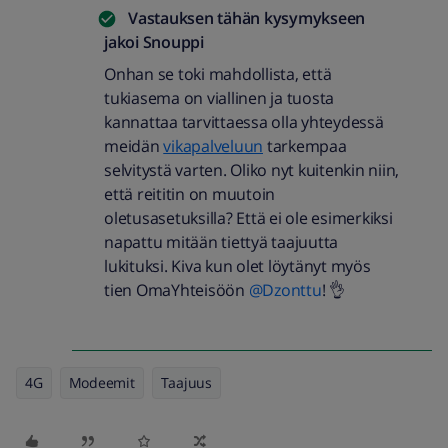
Vastauksen tähän kysymykseen
jakoi
Snouppi
Onhan se toki mahdollista, että
tukiasema on viallinen ja tuosta
kannattaa tarvittaessa olla yhteydessä
meidän
vikapalveluun
tarkempaa
selvitystä varten. Oliko nyt kuitenkin niin,
että reititin on muutoin
oletusasetuksilla? Että ei ole esimerkiksi
napattu mitään tiettyä taajuutta
lukituksi. Kiva kun olet löytänyt myös
tien OmaYhteisöön ​
@Dzonttu
! 👌
4G
Modeemit
Taajuus