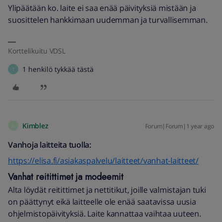
Ylipäätään ko. laite ei saa enää päivityksiä mistään ja
suosittelen hankkimaan uudemman ja turvallisemman.
Korttelikuitu VDSL
1 henkilö tykkää tästä
T
Kimblez
Forum|Forum|1 year ago
K
Vanhoja laitteita tuolla:
https://elisa.fi/asiakaspalvelu/laitteet/vanhat-laitteet/
Vanhat reitittimet ja modeemit
Alta löydät reitittimet ja nettitikut, joille valmistajan tuki
on päättynyt eikä laitteelle ole enää saatavissa uusia
ohjelmistopäivityksiä. Laite kannattaa vaihtaa uuteen.