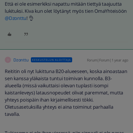
Että ei ole esimerkiksi napattu mitään tiettyä taajuutta
lukituksi. Kiva kun olet löytänyt myös tien OmaYhteisöön ​
@Dzonttu
! 👌
Dzonttu
Forum|Forum|1 year ago
KESKUSTELUN ALOITTAJA
D
Reititin oli nyt lukittuna B20-alueeseen, koska ainoastaan
sen kanssa yläkaista tuntui toimivan kunnolla. B3-
alueella (missä vaikuttaisi olevan tuplasti isompi
kaistanleveys) latausnopeudet olivat paremmat, mutta
yhteys poispäin ihan kirjaimellisesti tökki.
Oletusasetuksilla yhteys ei aina toiminut parhaalla
tavalla.