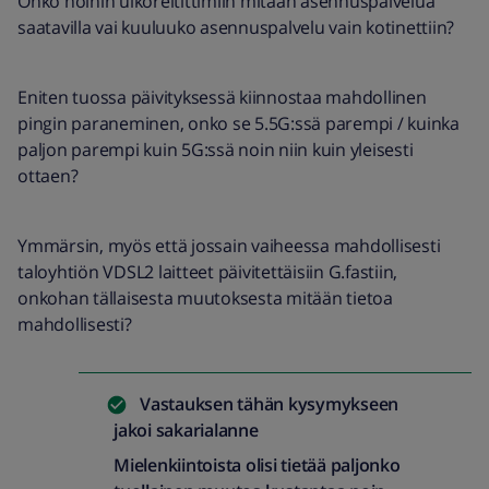
Onko noihin ulkoreitittimiin mitään asennuspalvelua
saatavilla vai kuuluuko asennuspalvelu vain kotinettiin?
Eniten tuossa päivityksessä kiinnostaa mahdollinen
pingin paraneminen, onko se 5.5G:ssä parempi / kuinka
paljon parempi kuin 5G:ssä noin niin kuin yleisesti
ottaen?
Ymmärsin, myös että jossain vaiheessa mahdollisesti
taloyhtiön VDSL2 laitteet päivitettäisiin G.fastiin,
onkohan tällaisesta muutoksesta mitään tietoa
mahdollisesti?
Vastauksen tähän kysymykseen
jakoi
sakarialanne
Mielenkiintoista olisi tietää paljonko