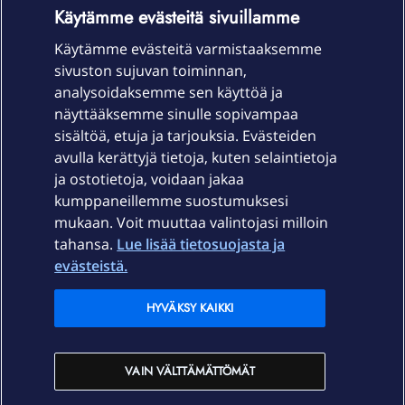
OmaYhteisö-käyttöehdot
Accessibility statement
Käytämme evästeitä sivuillamme
Käytämme evästeitä varmistaaksemme
sivuston sujuvan toiminnan,
Laitteet & liittymät
analysoidaksemme sen käyttöä ja
näyttääksemme sinulle sopivampaa
sisältöä, etuja ja tarjouksia. Evästeiden
Palvelut
avulla kerättyjä tietoja, kuten selaintietoja
ja ostotietoja, voidaan jakaa
Tuki
kumppaneillemme suostumuksesi
mukaan. Voit muuttaa valintojasi milloin
tahansa.
Lue lisää tietosuojasta ja
Ajankohtaista
evästeistä.
Elisa Oyj
HYVÄKSY KAIKKI
In English
VAIN VÄLTTÄMÄTTÖMÄT
På Svenska