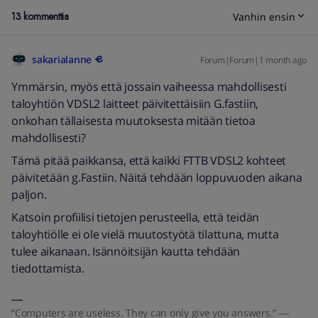
13 kommenttia
Vanhin ensin
sakarialanne
Forum|Forum|1 month ago
Ymmärsin, myös että jossain vaiheessa mahdollisesti
taloyhtiön VDSL2 laitteet päivitettäisiin G.fastiin,
onkohan tällaisesta muutoksesta mitään tietoa
mahdollisesti?
Tämä pitää paikkansa, että kaikki FTTB VDSL2 kohteet
päivitetään g.Fastiin. Näitä tehdään loppuvuoden aikana
paljon.
Katsoin profiilisi tietojen perusteella, että teidän
taloyhtiölle ei ole vielä muutostyötä tilattuna, mutta
tulee aikanaan. Isännöitsijän kautta tehdään
tiedottamista.
“Computers are useless. They can only give you answers.” ―