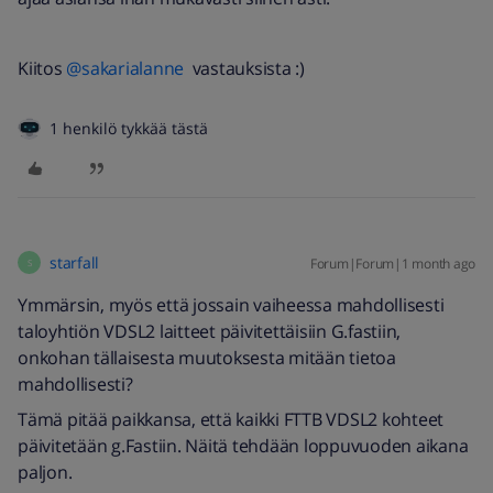
Kiitos ​
@sakarialanne
vastauksista :)
1 henkilö tykkää tästä
starfall
Forum|Forum|1 month ago
S
Ymmärsin, myös että jossain vaiheessa mahdollisesti
taloyhtiön VDSL2 laitteet päivitettäisiin G.fastiin,
onkohan tällaisesta muutoksesta mitään tietoa
mahdollisesti?
Tämä pitää paikkansa, että kaikki FTTB VDSL2 kohteet
päivitetään g.Fastiin. Näitä tehdään loppuvuoden aikana
paljon.