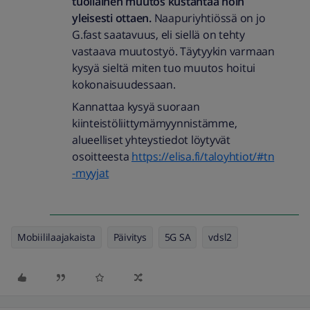
tuollainen muutos kustantaa noin
yleisesti ottaen.
Naapuriyhtiössä on jo
G.fast saatavuus, eli siellä on tehty
vastaava muutostyö. Täytyykin varmaan
kysyä sieltä miten tuo muutos hoitui
kokonaisuudessaan.
Kannattaa kysyä suoraan
kiinteistöliittymämyynnistämme,
alueelliset yhteystiedot löytyvät
osoitteesta
https://elisa.fi/taloyhtiot/#tn
-myyjat
Mobiililaajakaista
Päivitys
5G SA
vdsl2