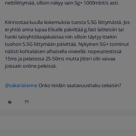
nettiliittymää, silloin näkyy vain 5g+ 1000mbit/s asti.
Kiinnostaa kuulla kokemuksia tuosta 5.5G liittymästä. Jos
ei yhtiö anna lupaa Elisalle päivittää g.fast laitteisiin tai
hanki taloyhtiölaajakaistaa niin silloin täytyy itsekin
tuohon 5.5G liittymään päivittää. Nykyinen 5G+ toiminut
nätisti kohtalaisen alhaisella viiveellä: nopeustestissä
15ms ja pelatessa 25-50ms mutta jitteri silti vaivaa
joissain online peleissä.
@sakarialanne
Onko teidän saatavuushaku sekaisin?