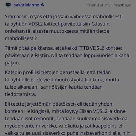
sakarialanne
Forum|Forum|1 month ago
Ymmärsin, myös että jossain vaiheessa mahdollisesti
taloyhtiön VDSL2 laitteet päivitettäisiin G.fastiin,
onkohan tällaisesta muutoksesta mitään tietoa
mahdollisesti?
Tämä pitää paikkansa, että kaikki FTTB VDSL2 kohteet
päivitetään g.Fastiin. Näitä tehdään loppuvuoden aikana
paljon.
Katsoin profiilisi tietojen perusteella, että teidän
taloyhtiölle ei ole vielä muutostyötä tilattuna, mutta
tulee aikanaan. Isännöitsijän kautta tehdään
tiedottamista.
Eli teette järjettömän päätöksen eli tiedän yhden
kohteen Helsingissä, mistä löytyy Elisan VDSL2 ja sinne
tehdään isot remontit. Tehdään kuulemma sisäverkkoa
myöden antenniverkko, valokuitu ja cat-kaapelointi eli
vaikka tulee uusi sisäverkko puhelinsisäverkon tilalle, niin