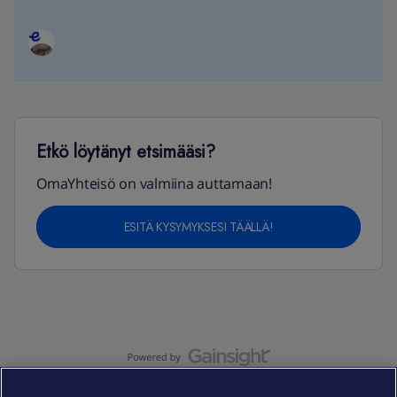
Etkö löytänyt etsimääsi?
OmaYhteisö on valmiina auttamaan!
ESITÄ KYSYMYKSESI TÄÄLLÄ!