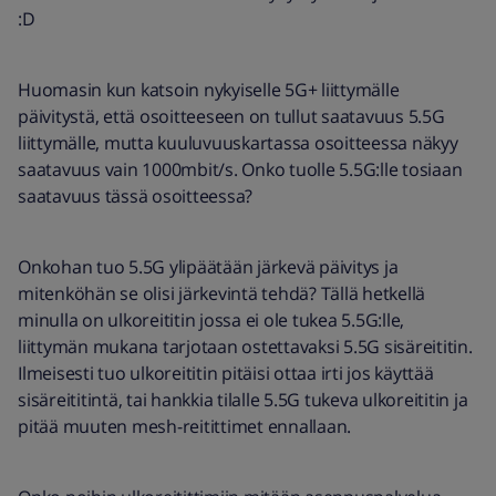
:D
Huomasin kun katsoin nykyiselle 5G+ liittymälle
päivitystä, että osoitteeseen on tullut saatavuus 5.5G
liittymälle, mutta kuuluvuuskartassa osoitteessa näkyy
saatavuus vain 1000mbit/s. Onko tuolle 5.5G:lle tosiaan
saatavuus tässä osoitteessa?
Onkohan tuo 5.5G ylipäätään järkevä päivitys ja
mitenköhän se olisi järkevintä tehdä? Tällä hetkellä
minulla on ulkoreititin jossa ei ole tukea 5.5G:lle,
liittymän mukana tarjotaan ostettavaksi 5.5G sisäreititin.
Ilmeisesti tuo ulkoreititin pitäisi ottaa irti jos käyttää
sisäreititintä, tai hankkia tilalle 5.5G tukeva ulkoreititin ja
pitää muuten mesh-reitittimet ennallaan.