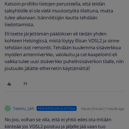
Katsoin profiilisi tietojen perusteella, että teidän
taloyhtiölle ei ole vielä muutostyötä tilattuna, mutta
tulee aikanaan. Isännöitsijän kautta tehdään
tiedottamista.
Eli teette järjettömän päätöksen eli tiedän yhden
kohteen Helsingissä, mistä löytyy Elisan VDSL2 ja sinne
tehdään isot remontit. Tehdään kuulemma sisäverkkoa
myöden antenniverkko, valokuitu ja cat-kaapelointi eli
vaikka tulee uusi sisäverkko puhelinsisäverkon tilalle, niin
joutuuko jätätte ethernetin käyttämättä?
Teemu_Leh
Forum|Forum|1 month ago
KESKUSTELUN ALOITTAJA
T
No joo, voihan se olla, että ei yhtiö edes ota mitään
kiinteää jos VDSL2 poistuu ja jäljelle jää vaan tuo