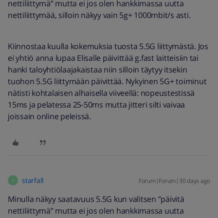
nettiliittymä” mutta ei jos olen hankkimassa uutta
nettiliittymää, silloin näkyy vain 5g+ 1000mbit/s asti.
Kiinnostaa kuulla kokemuksia tuosta 5.5G liittymästä. Jos
ei yhtiö anna lupaa Elisalle päivittää g.fast laitteisiin tai
hanki taloyhtiölaajakaistaa niin silloin täytyy itsekin
tuohon 5.5G liittymään päivittää. Nykyinen 5G+ toiminut
nätisti kohtalaisen alhaisella viiveellä: nopeustestissä
15ms ja pelatessa 25-50ms mutta jitteri silti vaivaa
joissain online peleissä.
starfall
Forum|Forum|30 days ago
S
Minulla näkyy saatavuus 5.5G kun valitsen ”päivitä
nettiliittymä” mutta ei jos olen hankkimassa uutta