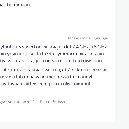
taas toimimaan.
Forum|Forum|1 year ago
äytäntöä, sisäverkon wifi-taajuudet 2,4 GHz ja 5 GHz
n yksinkertaiset laitteet ei ymmärrä niitä. Jostain
öytyä valintakohta, jolla ne saa erotettua toisistaan.
 erotettua, ainoastaan valittua, että onko molemmat
 ole vielä tähän päivään mennessä törmännyt
yttävään laitteeseen, joka ei olisi toiminut.
give you answers.” ― Pablo Picasso