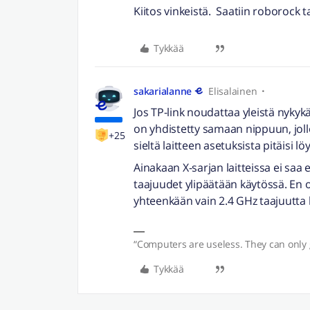
Kiitos vinkeistä. Saatiin roborock 
Tykkää
sakarialanne
Elisalainen
Jos TP-link noudattaa yleistä nykyk
on yhdistetty samaan nippuun, jolloi
+25
sieltä laitteen asetuksista pitäisi l
Ainakaan X-sarjan laitteissa ei saa
taajuudet ylipäätään käytössä. En
yhteenkään vain 2.4 GHz taajuutta kä
“Computers are useless. They can only 
Tykkää