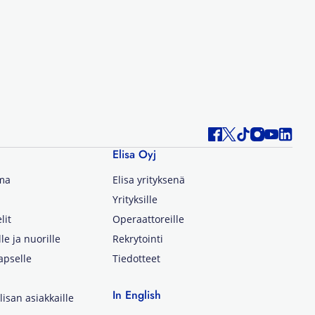
Elisa Oyj
lma
Elisa yrityksenä
Yrityksille
lit
Operaattoreille
lle ja nuorille
Rekrytointi
apselle
Tiedotteet
In English
isan asiakkaille