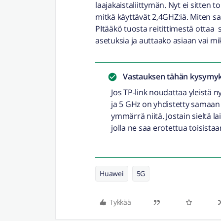
laajakaistaliittymän. Nyt ei sitten
mitkä käyttävät 2,4GHZ:iä. Miten saa
PItääkö tuosta reitittimestä ottaa 
asetuksia ja auttaako asiaan vai mi
Vastauksen tähän kysymyk
Jos TP-link noudattaa yleistä 
ja 5 GHz on yhdistetty samaan n
ymmärrä niitä. Jostain sieltä la
jolla ne saa erotettua toisistaa
Huawei
5G
Tykkää