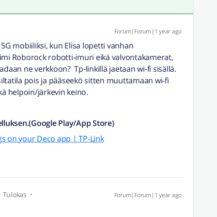
Forum|Forum|1 year ago
5G mobiiliksi, kun Elisa lopetti vanhan
 toimi Roborock robotti-imuri eikä valvontakamerat,
daan ne verkkoon? Tp-linkillä jaetaan wi-fi sisällä.
siltatila pois ja pääseekö sitten muuttamaan wi-fi
kä helpoin/järkevin keino.
elluksen.(Google Play/App Store)
gs on your Deco app | TP-Link
Tulokas
Forum|Forum|1 year ago