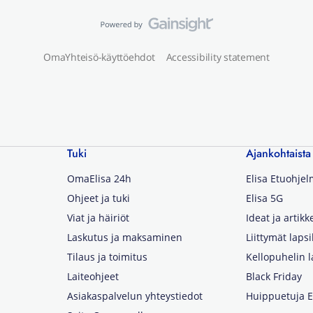
OmaYhteisö-käyttöehdot
Accessibility statement
Tuki
Ajankohtaista
OmaElisa 24h
Elisa Etuohje
Ohjeet ja tuki
Elisa 5G
Viat ja häiriöt
Ideat ja artikke
Laskutus ja maksaminen
Liittymät lapsi
Tilaus ja toimitus
Kellopuhelin l
Laiteohjeet
Black Friday
Asiakaspalvelun yhteystiedot
Huippuetuja El