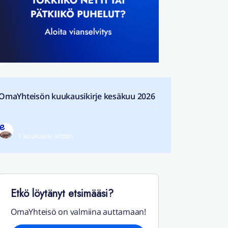
OmaYhteisön kuukausikirje kesäkuu 2026
1 kuukausi sitten
Etkö löytänyt etsimääsi?
OmaYhteisö on valmiina auttamaan!