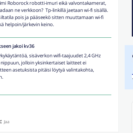
 toimi Roborock robotti-imuri eikä valvontakamerat,
daan ne verkkoon? Tp-linkillä jaetaan wi-fi sisällä.
siltatila pois ja pääseekö sitten muuttamaan wi-fi
kä helpoin/järkevin keino.
seen jakoi
kv36
nykykäytäntöä, sisäverkon wifi-taajuudet 2,4 GHz
ippuun, jolloin yksinkertaiset laitteet ei
itteen asetuksista pitäisi löytyä valintakohta,
n.
Jaa