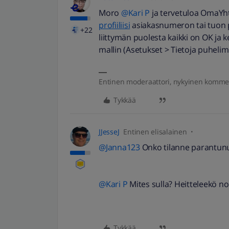
Moro
@Kari P
ja tervetuloa OmaYhtei
profiiliisi
asiakasnumeron tai tuon 
+22
liittymän puolesta kaikki on OK ja 
mallin (Asetukset > Tietoja puhelime
Entinen moderaattori, nykyinen komme
Tykkää
JJesseJ
Entinen elisalainen
@Janna123
Onko tilanne parantun
@Kari P
Mites sulla? Heitteleekö no
Tykkää