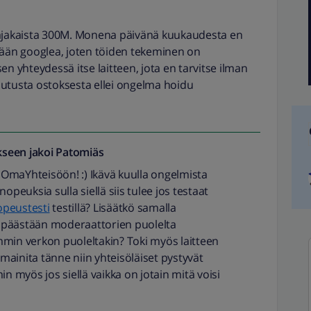
aajakaista 300M. Monena päivänä kuukaudesta en
mään googlea, joten töiden tekeminen on
yhteydessä itse laitteen, jota en tarvitse ilman
uutusta ostoksesta ellei ongelma hoidu
seen jakoi
Patomiäs
 OmaYhteisöön! :) Ikävä kuulla ongelmista
opeuksia sulla siellä siis tulee jos testaat
nopeustesti
testillä? Lisäätkö samalla
 päästään moderaattorien puolelta
mmin verkon puoleltakin? Toki myös laitteen
 mainita tänne niin yhteisöläiset pystyvät
myös jos siellä vaikka on jotain mitä voisi