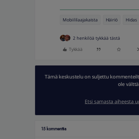
Mobiililaajakaista
Häiriö
Hidas
2 henkilöä tykkää tästä
Tykkää
Tämä keskustelu on suljettu kommenteilta.
ole vältt
Etsi samasta aiheesta 
15 kommenttia