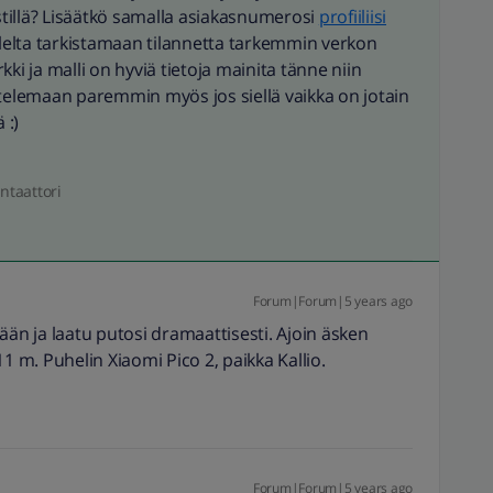
tillä? Lisäätkö samalla asiakasnumerosi
profiiliisi
elta tarkistamaan tilannetta tarkemmin verkon
ki ja malli on hyviä tietoja mainita tänne niin
ttelemaan paremmin myös jos siellä vaikka on jotain
ä :)
ntaattori
Forum|Forum|5 years ago
ään ja laatu putosi dramaattisesti. Ajoin äsken
1 m. Puhelin Xiaomi Pico 2, paikka Kallio.
Forum|Forum|5 years ago