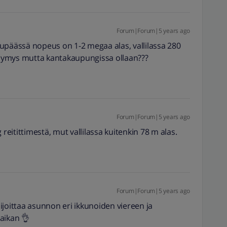
Forum|Forum|5 years ago
upäässä nopeus on 1-2 megaa alas, vallilassa 280
symys mutta kantakaupungissa ollaan???
Forum|Forum|5 years ago
 reitittimestä, mut vallilassa kuitenkin 78 m alas.
Forum|Forum|5 years ago
 sijoittaa asunnon eri ikkunoiden viereen ja
aikan 👌