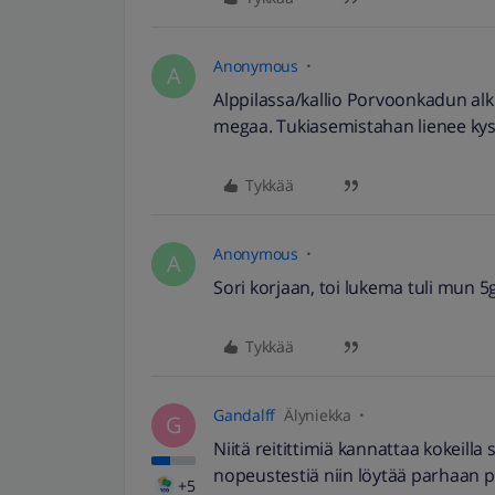
Anonymous
A
Alppilassa/kallio Porvoonkadun alk
megaa. Tukiasemistahan lienee ky
Tykkää
Anonymous
A
Sori korjaan, toi lukema tuli mun 5g
Tykkää
Gandalff
Älyniekka
G
Niitä reitittimiä kannattaa kokeilla
nopeustestiä niin löytää parhaan p
+5