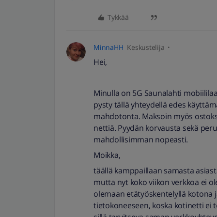
Tykkää
MinnaHH
Keskustelija
Hei,
Minulla on 5G Saunalahti mobiilil
pysty tällä yhteydellä edes käyttä
mahdotonta. Maksoin myös ostoksen 
nettiä. Pyydän korvausta sekä per
mahdollisimman nopeasti.
Moikka,
täällä kamppaillaan samasta asias
mutta nyt koko viikon verkkoa ei ole
olemaan etätyöskentelyllä kotona 
tietokoneeseen, koska kotinetti ei t