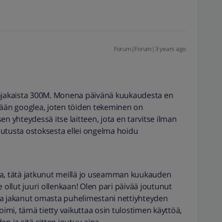
Forum|Forum|3 years ago
aajakaista 300M. Monena päivänä kuukaudesta en
mään googlea, joten töiden tekeminen on
yhteydessä itse laitteen, jota en tarvitse ilman
uutusta ostoksesta ellei ongelma hoidu
ta, tätä jatkunut meillä jo useamman kuukauden
 ollut juuri ollenkaan! Olen pari päivää joutunut
ja jakanut omasta puhelimestani nettiyhteyden
oimi, tämä tietty vaikuttaa osin tulostimen käyttöä,