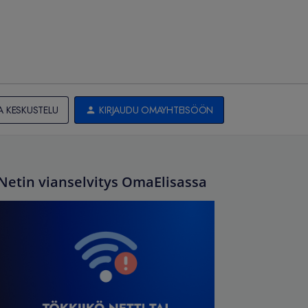
A KESKUSTELU
KIRJAUDU OMAYHTEISÖÖN
Netin vianselvitys OmaElisassa