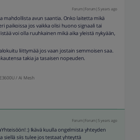
Forum|Forum|5 years ago
taa mahdollista avun saantia. Onko laitetta mikä
ri paikoissa jos vaikka olisi huono signaali tai
stää voi olla ruuhkainen mikä aika yleistä nykyään,
/valokuitu liittymää jos vaan jostain semmoisen saa.
vakautensa takia ja tasaisen nopeuden.
BE3600U / Ai Mesh
Forum|Forum|5 years ago
Yhteisöön! :) Ikävä kuulla ongelmista yhteyden
 siellä siis tulee jos testaat yhteyttä