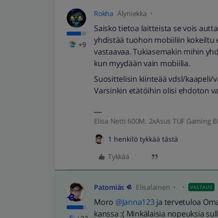
Rokha
Älyniekka
Saisko tietoa laitteista se vois aut
yhdistää tuohon mobiiliin kokeiltu e
+9
vastaavaa. Tukiasemakin mihin yhdi
kun myydään vain mobiilia.
Suosittelisin kiinteää vdsl/kaapeli
Varsinkin etätöihin olisi ehdoton 
Elisa Netti 600M. 2xAsus TUF Gaming 
1 henkilö tykkää tästä
Tykkää
Patomiäs
Elisalainen
VASTAUS
Moro
@Janna123
ja tervetuloa Oma
kanssa :( Minkälaisia nopeuksia sulla