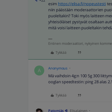
+22
esim
https://elisa.fi/nopeustesti
tes
niin päästään moderaattorien puol
puoleltakin? Toki myös laitteen merk
yhteisöläiset pystyvät osaltaan au
mitä voisi laitteen puoleltakin tehd
Entinen moderaattori, nykyinen komme
Tykkää
Anonymous
A
Mä vaihdoin 4g:n 100 5g 300 liittym
ooglan speedtestin: ping 28 alas 2.1
Tykkää
Patomiäs
Elisalainen