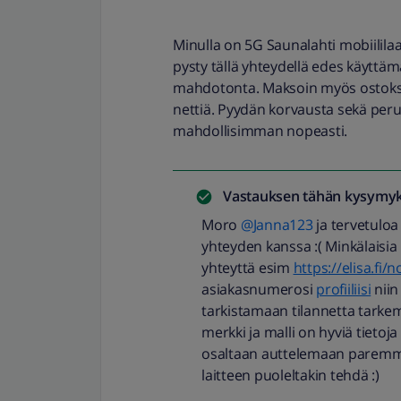
Minulla on 5G Saunalahti mobiilil
pysty tällä yhteydellä edes käyttä
mahdotonta. Maksoin myös ostoksen 
nettiä. Pyydän korvausta sekä per
mahdollisimman nopeasti.
Vastauksen tähän kysymyk
Moro
@Janna123
ja tervetuloa
yhteyden kanssa :( Minkälaisia n
yhteyttä esim
https://elisa.fi/
asiakasnumerosi
profiiliisi
niin
tarkistamaan tilannetta tarke
merkki ja malli on hyviä tietoja
osaltaan auttelemaan paremmin 
laitteen puoleltakin tehdä :)