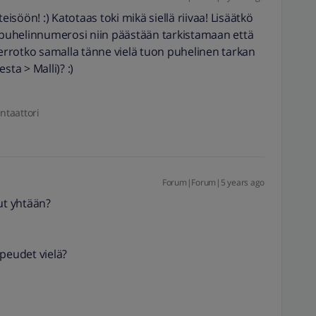
söön! :) Katotaas toki mikä siellä riivaa! Lisäätkö
puhelinnumerosi niin päästään tarkistamaan että
kerrotko samalla tänne vielä tuon puhelinen tarkan
sta > Malli)? :)
ntaattori
Forum|Forum|5 years ago
ut yhtään?
peudet vielä?