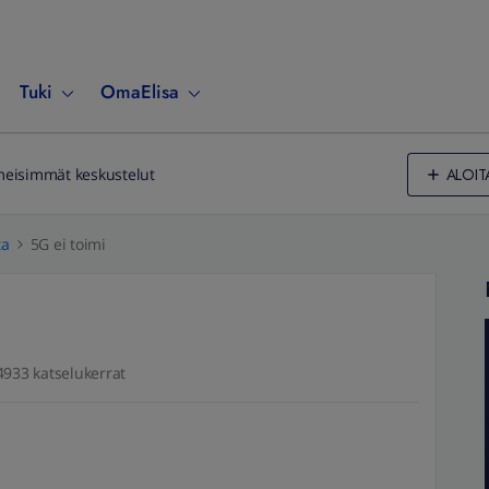
Tuki
OmaElisa
ALOIT
meisimmät keskustelut
ta
5G ei toimi
4933 katselukerrat