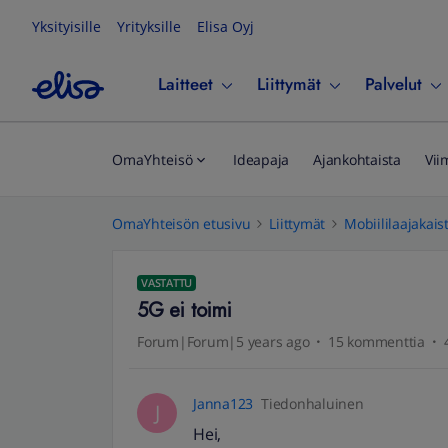
Yksityisille
Yrityksille
Elisa Oyj
Laitteet
Liittymät
Palvelut
OmaYhteisö
Ideapaja
Ajankohtaista
Vii
OmaYhteisön etusivu
Liittymät
Mobiililaajakais
VASTATTU
5G ei toimi
Forum|Forum|5 years ago
15 kommenttia
Janna123
Tiedonhaluinen
J
Hei,