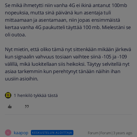
Se mikä ihmetytti niin vanha 4G ei ikinä antanut 100mb
nopeuksia, mutta sinä päivänä kun asentaja tuli
mittaamaan ja asentamaan, niin jopas ensimmäistä
kertaa vanha 4G paukutteli täyttää 100 mb. Mielestäni se
oli outoa.
Nyt mietin, että oliko tämä nyt sittenkään mikään järkevä
kun signaalin vahvuus tosiaan vaihtee siinä -105 ja -109
välillä, mikä luokitellaan siis heikoksi. Täytyy selvitellä nyt
asiaa tarkemmin kun perehtynyt tänään näihin ihan
uusiin asioihin.
1 henkilö tykkää tästä
kaapop
Forum|Forum|3 years ago
KESKUSTELUN ALOITTAJA
K