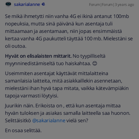
sakarialanne
Forum|Forum|3 years ago
Se mikä ihmetytti niin vanha 4G ei ikinä antanut 100mb
nopeuksia, mutta sinä päivänä kun asentaja tuli
mittaamaan ja asentamaan, niin jopas ensimmäistä
kertaa vanha 4G paukutteli täyttää 100 mb. Mielestäni se
oli outoa.
Hyvät on elisalaisten mittarit.
No tyypilliseltä
myynninedistämiseltä tuo haiskahtaa. 😊
Useimmiten asentajat käyttävät mittalaitteina
samanlaisia laitteita, mitä asiakkaillekin asennetaan,
mielestäni ihan hyvä tapa mitata, vaikka kätevämpiäkin
tapoja varmasti löytyisi.
Juurikin näin. Erikoista on , että kun asentaja mittaa
hyvän tuloksen ja asiakas samalla laitteella saa huonon.
Selittäisitkö
@sakarialanne
vielä sen?
En osaa selittää.