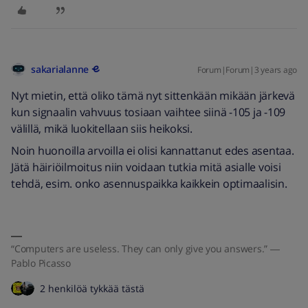
sakarialanne
Forum|Forum|3 years ago
Nyt mietin, että oliko tämä nyt sittenkään mikään järkevä
kun signaalin vahvuus tosiaan vaihtee siinä -105 ja -109
välillä, mikä luokitellaan siis heikoksi.
Noin huonoilla arvoilla ei olisi kannattanut edes asentaa.
Jätä häiriöilmoitus niin voidaan tutkia mitä asialle voisi
tehdä, esim. onko asennuspaikka kaikkein optimaalisin.
“Computers are useless. They can only give you answers.” ―
Pablo Picasso
2 henkilöä tykkää tästä