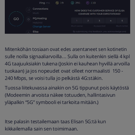
Mitenköhän tosiaan ovat edes asentaneet sen kotinetin
sulle noilla signaaliarvoilla… Sulla on kuitenkin siellä 4 kpl
4G taajuuksiakin tukena (Joskin ei kauhean hyvillä arvoilla
tuokaan) ja jos nopeudet ovat olleet normaalisti 150 -
240 Mbps, se voisi tulla jo pelkästä 4G:stäkin.
Tuossa liitekuvassa ainakin on 5G tippunut pois käytöstä
(Modeemin arvoista näkee totuuden, hallintasivun
yläpalkin “5G” symbooli ei tarkoita mitään.)
Itse palasin testailemaan taas Elisan 5G:tä kun
kikkailemalla sain sen toimimaan.