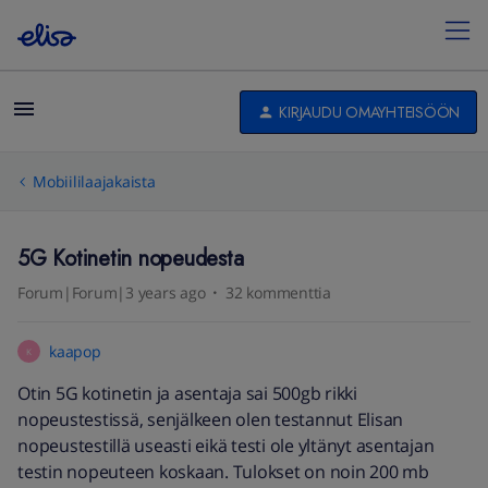
KIRJAUDU OMAYHTEISÖÖN
Mobiililaajakaista
5G Kotinetin nopeudesta
Forum|Forum|3 years ago
32 kommenttia
kaapop
K
Otin 5G kotinetin ja asentaja sai 500gb rikki
nopeustestissä, senjälkeen olen testannut Elisan
nopeustestillä useasti eikä testi ole yltänyt asentajan
testin nopeuteen koskaan. Tulokset on noin 200 mb