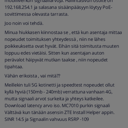
mobiiliverkon signaaliarvoja. Hallintasivun osoite on
192.168.254.1 ja salasana sisäänpääsyyn löytyy PoE-
sovittimessa olevasta tarrasta.
Joo noin voi tehdä.
Minua hiukkasen kiinnostaa se , että kun asentaja mittaa
nopeudet toimituksen yhteydessä , niin ne lähes
poikkeuksetta ovat hyvät. Eihän sitä toimitusta muuten
loppuu edes vietäisi. Sitten kun asentajan auton
perävalot häipyvät mutkan taakse , niin nopeudet
tipahtaa.
Vähän erikoista , vai mitä??
Meillekin tuli 5G kotinetti ja speedtest nopeudet ollut
kyllä hyviä (150mb - 240mb) verrattuna vanhaan 4G,
mutta signaali arvot surkeita ja yhteys katkeilee.
Download latency arvo iso. MC7010 purkin signaali
Välttävä kun tänään asensin ZTE Install Helper appin.
SINR 14.5 ja Signaalin vahvuus RSRP -109