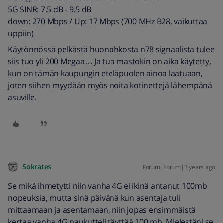
5G SINR: 7.5 dB - 9.5 dB
down: 270 Mbps / Up: 17 Mbps (700 MHz B28, vaikuttaa
uppiin)
Käytönnössä pelkästä huonohkosta n78 signaalista tulee
siis tuo yli 200 Megaa… Ja tuo mastokin on aika käytetty,
kun on tämän kaupungin eteläpuolen ainoa laatuaan,
joten siihen myydään myös noita kotinettejä lähempänä
asuville.
Sokrates
Forum|Forum|3 years ago
Se mikä ihmetytti niin vanha 4G ei ikinä antanut 100mb
nopeuksia, mutta sinä päivänä kun asentaja tuli
mittaamaan ja asentamaan, niin jopas ensimmäistä
kertaa vanha 4G paukutteli täyttää 100 mb. Mielestäni se