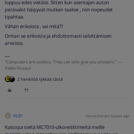
loppuu edes vietäisi. Sitten kun asentajan auton
perävalot häipyvät mutkan taakse , niin nopeudet
tipahtaa.
Vähän erikoista , vai mitä??
Onhan se erikoista ja ehdottomasti selvittämisen
arvoista.
“Computers are useless. They can only give you answers.” ―
Pablo Picasso
2 henkilöä tykkää tästä
KL81
Forum|Forum|3 years ago
K
Katsopa sieltä MC7010-ulkoreitittimeltä meille