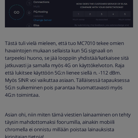
Tästä tuli vielä mieleen, että tuo MC7010 tekee omien
havaintojen mukaan sellaista kun 5G signaali on
tarpeeksi huono, se jää looppiin yhdistää/katkaisee sitä
jatkuvasti ja samalla myös 4G on käyttökelvoton. Raja
että lukitsee käyttöön 5G:n lienee siellä n. -112 dBm.
Myös SINR voi vaikuttaa asiaan. Tälläisessä tapauksessa
5G:n sulkeminen pois parantaa huomattavasti myös
4G:n toimintaa.
Asian ohi, niin miten tämä viestien lainaaminen on tehty
täysin mahdottomaksi foorumilla, ainakin mobiili
chromella ei onnistu millään poistaa lainauksista
kirjoitajan tietoja!