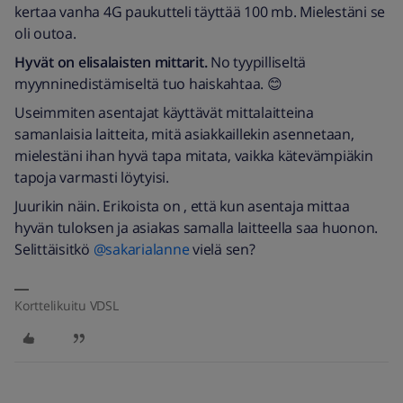
kertaa vanha 4G paukutteli täyttää 100 mb. Mielestäni se
oli outoa.
Hyvät on elisalaisten mittarit.
No tyypilliseltä
myynninedistämiseltä tuo haiskahtaa. 😊
Useimmiten asentajat käyttävät mittalaitteina
samanlaisia laitteita, mitä asiakkaillekin asennetaan,
mielestäni ihan hyvä tapa mitata, vaikka kätevämpiäkin
tapoja varmasti löytyisi.
Juurikin näin. Erikoista on , että kun asentaja mittaa
hyvän tuloksen ja asiakas samalla laitteella saa huonon.
Selittäisitkö
@sakarialanne
vielä sen?
Korttelikuitu VDSL