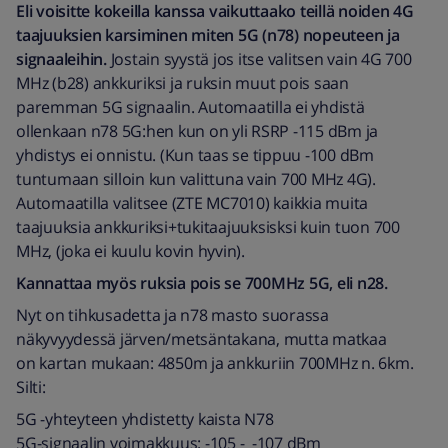
Eli voisitte kokeilla kanssa vaikuttaako teillä noiden 4G
taajuuksien karsiminen miten 5G (n78) nopeuteen ja
signaaleihin.
Jostain syystä jos itse valitsen vain 4G 700
MHz (b28) ankkuriksi ja ruksin muut pois saan
paremman 5G signaalin. Automaatilla ei yhdistä
ollenkaan n78 5G:hen kun on yli RSRP -115 dBm ja
yhdistys ei onnistu. (Kun taas se tippuu -100 dBm
tuntumaan silloin kun valittuna vain 700 MHz 4G).
Automaatilla valitsee (ZTE MC7010) kaikkia muita
taajuuksia ankkuriksi+tukitaajuuksisksi kuin tuon 700
MHz, (joka ei kuulu kovin hyvin).
Kannattaa myös ruksia pois se 700MHz 5G, eli n28.
Nyt on tihkusadetta ja n78 masto suorassa
näkyvyydessä järven/metsäntakana, mutta matkaa
on kartan mukaan: 4850m ja ankkuriin 700MHz n. 6km.
Silti:
5G -yhteyteen yhdistetty kaista N78
5G-signaalin voimakkuus: -105 - -107 dBm