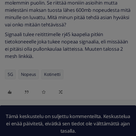
molemmin puolin. Se riittää moniiin asioihin mutta
mielestäni maksan tuosta lähes 600mb nopeudesta mitä
minulle on luvattu. Mitä minun pitää tehdä asian hyväksi
vai onko mitään tehtävissä?
Signaali tulee reitittimelle rj45 kaapelia pitkin
tietokoneeelle joka tukee nopeaa signaalia, eli missäään
ei pitäisi olla pullonkaulaa laitteissa. Muuten talossa 2
mesh linkkiä.
5G
Nopeus
Kotinetti
Tämä keskustelu on suljettu kommenteilta. Keskustelua
ei enää päivitetä, eivätkä sen tiedot ole välttämättä ajan
tasalla.