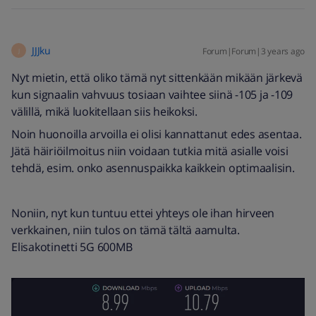
JJJku
Forum|Forum|3 years ago
J
Nyt mietin, että oliko tämä nyt sittenkään mikään järkevä
kun signaalin vahvuus tosiaan vaihtee siinä -105 ja -109
välillä, mikä luokitellaan siis heikoksi.
Noin huonoilla arvoilla ei olisi kannattanut edes asentaa.
Jätä häiriöilmoitus niin voidaan tutkia mitä asialle voisi
tehdä, esim. onko asennuspaikka kaikkein optimaalisin.
Noniin, nyt kun tuntuu ettei yhteys ole ihan hirveen
verkkainen, niin tulos on tämä tältä aamulta.
Elisakotinetti 5G 600MB