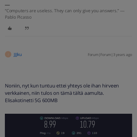
“Computers are useless. They can only give you answers.” ―
Pablo Picasso
JJJku
Forum|Forum|3 years ago
J
Noniin, nyt kun tuntuu ettei yhteys ole ihan hirveen
verkkainen, niin tulos on tämä tältä aamulta.
Elisakotinetti 5G 600MB