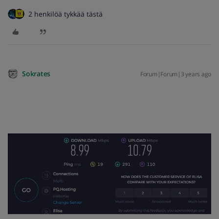
2 henkilöä tykkää tästä
Sokrates
Forum|Forum|3 years ago