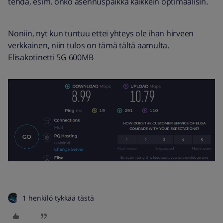
tehdä, esim. onko asennuspaikka kaikkein optimaalisin.
Noniin, nyt kun tuntuu ettei yhteys ole ihan hirveen
verkkainen, niin tulos on tämä tältä aamulta.
Elisakotinetti 5G 600MB
1 henkilö tykkää tästä