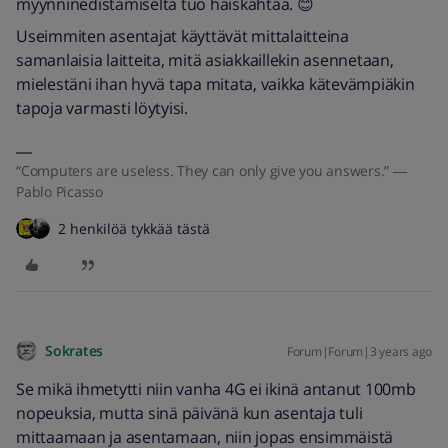
myynninedistämiseltä tuo haiskahtaa. 😊
Useimmiten asentajat käyttävät mittalaitteina
samanlaisia laitteita, mitä asiakkaillekin asennetaan,
mielestäni ihan hyvä tapa mitata, vaikka kätevämpiäkin
tapoja varmasti löytyisi.
“Computers are useless. They can only give you answers.” ―
Pablo Picasso
2 henkilöä tykkää tästä
Sokrates
Forum|Forum|3 years ago
Se mikä ihmetytti niin vanha 4G ei ikinä antanut 100mb
nopeuksia, mutta sinä päivänä kun asentaja tuli
mittaamaan ja asentamaan, niin jopas ensimmäistä