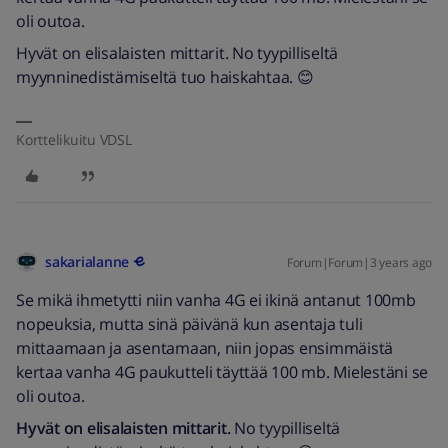
oli outoa.
Hyvät on elisalaisten mittarit. No tyypilliseltä
myynninedistämiseltä tuo haiskahtaa. 😊
Korttelikuitu VDSL
sakarialanne
Forum|Forum|3 years ago
Se mikä ihmetytti niin vanha 4G ei ikinä antanut 100mb
nopeuksia, mutta sinä päivänä kun asentaja tuli
mittaamaan ja asentamaan, niin jopas ensimmäistä
kertaa vanha 4G paukutteli täyttää 100 mb. Mielestäni se
oli outoa.
Hyvät on elisalaisten mittarit.
No tyypilliseltä