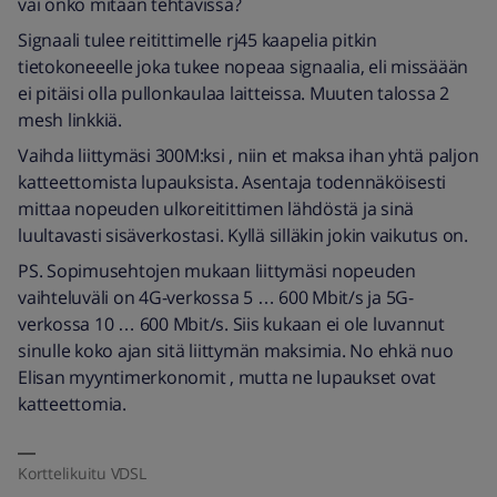
vai onko mitään tehtävissä?
Signaali tulee reitittimelle rj45 kaapelia pitkin
tietokoneeelle joka tukee nopeaa signaalia, eli missäään
ei pitäisi olla pullonkaulaa laitteissa. Muuten talossa 2
mesh linkkiä.
Vaihda liittymäsi 300M:ksi , niin et maksa ihan yhtä paljon
katteettomista lupauksista. Asentaja todennäköisesti
mittaa nopeuden ulkoreitittimen lähdöstä ja sinä
luultavasti sisäverkostasi. Kyllä silläkin jokin vaikutus on.
PS. Sopimusehtojen mukaan liittymäsi nopeuden
vaihteluväli on 4G-verkossa 5 … 600 Mbit/s ja 5G-
verkossa 10 … 600 Mbit/s. Siis kukaan ei ole luvannut
sinulle koko ajan sitä liittymän maksimia. No ehkä nuo
Elisan myyntimerkonomit , mutta ne lupaukset ovat
katteettomia.
Korttelikuitu VDSL