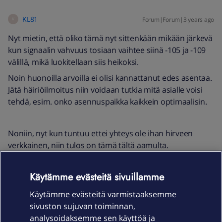
KL81
Forum|Forum|3 years ago
K
Nyt mietin, että oliko tämä nyt sittenkään mikään järkevä
kun signaalin vahvuus tosiaan vaihtee siinä -105 ja -109
välillä, mikä luokitellaan siis heikoksi.
Noin huonoilla arvoilla ei olisi kannattanut edes asentaa.
Jätä häiriöilmoitus niin voidaan tutkia mitä asialle voisi
tehdä, esim. onko asennuspaikka kaikkein optimaalisin.
Noniin, nyt kun tuntuu ettei yhteys ole ihan hirveen
verkkainen, niin tulos on tämä tältä aamulta.
Elisakotinetti 5G 600MB
Käytämme evästeitä sivuillamme
Käytämme evästeitä varmistaaksemme
sivuston sujuvan toiminnan,
analysoidaksemme sen käyttöä ja