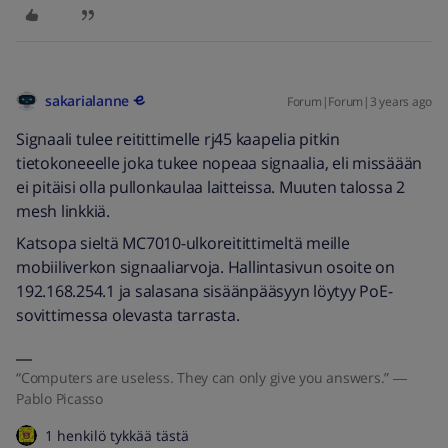
sakarialanne
Forum|Forum|3 years ago
Signaali tulee reitittimelle rj45 kaapelia pitkin
tietokoneeelle joka tukee nopeaa signaalia, eli missäään
ei pitäisi olla pullonkaulaa laitteissa. Muuten talossa 2
mesh linkkiä.
Katsopa sieltä MC7010-ulkoreitittimeltä meille
mobiiliverkon signaaliarvoja. Hallintasivun osoite on
192.168.254.1 ja salasana sisäänpääsyyn löytyy PoE-
sovittimessa olevasta tarrasta.
“Computers are useless. They can only give you answers.” ―
Pablo Picasso
1 henkilö tykkää tästä