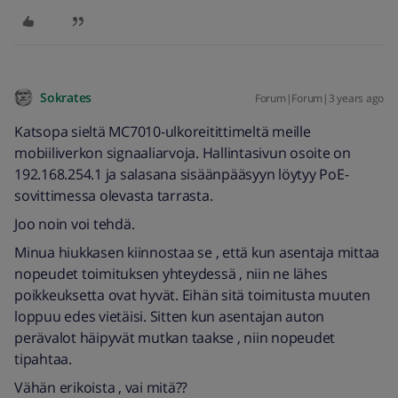
Sokrates
Forum|Forum|3 years ago
Katsopa sieltä MC7010-ulkoreitittimeltä meille
mobiiliverkon signaaliarvoja. Hallintasivun osoite on
192.168.254.1 ja salasana sisäänpääsyyn löytyy PoE-
sovittimessa olevasta tarrasta.
Joo noin voi tehdä.
Minua hiukkasen kiinnostaa se , että kun asentaja mittaa
nopeudet toimituksen yhteydessä , niin ne lähes
poikkeuksetta ovat hyvät. Eihän sitä toimitusta muuten
loppuu edes vietäisi. Sitten kun asentajan auton
perävalot häipyvät mutkan taakse , niin nopeudet
tipahtaa.
Vähän erikoista , vai mitä??