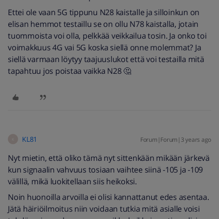
Ettei ole vaan 5G tippunu N28 kaistalle ja silloinkun on
elisan hemmot testaillu se on ollu N78 kaistalla, jotain
tuommoista voi olla, pelkkää veikkailua tosin. Ja onko toi
voimakkuus 4G vai 5G koska siellä onne molemmat? Ja
siellä varmaan löytyy taajuuslukot että voi testailla mitä
tapahtuu jos poistaa vaikka N28 🤔
KL81
Forum|Forum|3 years ago
K
Nyt mietin, että oliko tämä nyt sittenkään mikään järkevä
kun signaalin vahvuus tosiaan vaihtee siinä -105 ja -109
välillä, mikä luokitellaan siis heikoksi.
Noin huonoilla arvoilla ei olisi kannattanut edes asentaa.
Jätä häiriöilmoitus niin voidaan tutkia mitä asialle voisi