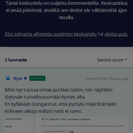
Tämä keskustelu on suljettu kommenteilta. Keskustelua
ei enää päivitetä, eivätkä sen tiedot ole välttämättä ajan
tasalla.
Etsi samasta aiheesta uudempi keskustelu
tai
aloita uusi.
2 kommenttia
Vanhin ensin
Byte
Forum|Forum|3 years ago
VASTAUS
Mitä nyt tuossa omaa purkkia tutkin, niin näyttäisi
löytyvän turvallisuusmääritysten alta.
En kylläkään bongannut, että pystyisi määrittämään
erikseen aikoja milloin netti ei toimi.