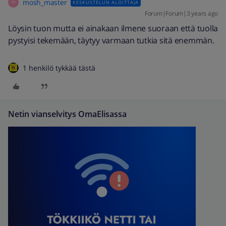
mosh_master
KESKUSTELUN ALOITTAJA
M
Forum|Forum|3 years ago
Löysin tuon mutta ei ainakaan ilmene suoraan että tuolla
pystyisi tekemään, täytyy varmaan tutkia sitä enemmän.
1 henkilö tykkää tästä
Netin vianselvitys OmaElisassa