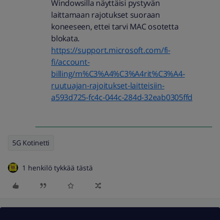
Windowsilla näyttäisi pystyvän
laittamaan rajotukset suoraan
koneeseen, ettei tarvi MAC osotetta
blokata.
https://support.microsoft.com/fi-
fi/account-
billing/m%C3%A4%C3%A4rit%C3%A4-
ruutuajan-rajoitukset-laitteisiin-
a593d725-fc4c-044c-284d-32eab0305ffd
5G Kotinetti
1 henkilö tykkää tästä