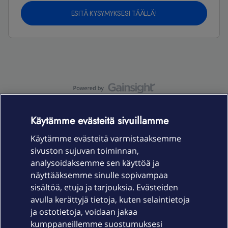
ESITÄ KYSYMYKSESI TÄÄLLÄ!
OmaYhteisö-käyttöehdot
Accessibility statement
Käytämme evästeitä sivuillamme
Käytämme evästeitä varmistaaksemme
sivuston sujuvan toiminnan,
Laitteet & liittymät
analysoidaksemme sen käyttöä ja
näyttääksemme sinulle sopivampaa
sisältöä, etuja ja tarjouksia. Evästeiden
Palvelut
avulla kerättyjä tietoja, kuten selaintietoja
ja ostotietoja, voidaan jakaa
Tuki
kumppaneillemme suostumuksesi