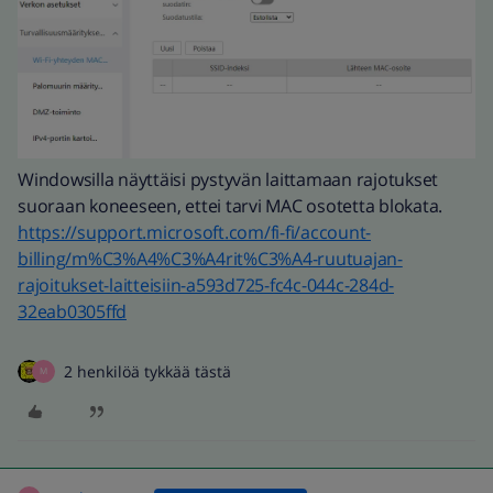
Windowsilla näyttäisi pystyvän laittamaan rajotukset
suoraan koneeseen, ettei tarvi MAC osotetta blokata.
https://support.microsoft.com/fi-fi/account-
billing/m%C3%A4%C3%A4rit%C3%A4-ruutuajan-
rajoitukset-laitteisiin-a593d725-fc4c-044c-284d-
32eab0305ffd
2 henkilöä tykkää tästä
M