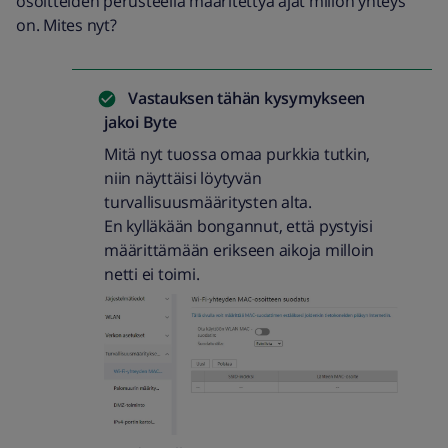
osoitteiden perusteella määritettyä ajat millon yhteys
on. Mites nyt?
Vastauksen tähän kysymykseen
jakoi
Byte
Mitä nyt tuossa omaa purkkia tutkin,
niin näyttäisi löytyvän
turvallisuusmääritysten alta.
En kylläkään bongannut, että pystyisi
määrittämään erikseen aikoja milloin
netti ei toimi.