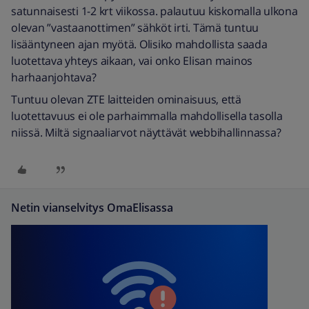
satunnaisesti 1-2 krt viikossa. palautuu kiskomalla ulkona
olevan ”vastaanottimen” sähköt irti. Tämä tuntuu
lisääntyneen ajan myötä. Olisiko mahdollista saada
luotettava yhteys aikaan, vai onko Elisan mainos
harhaanjohtava?
Tuntuu olevan ZTE laitteiden ominaisuus, että
luotettavuus ei ole parhaimmalla mahdollisella tasolla
niissä. Miltä signaaliarvot näyttävät webbihallinnassa?
Netin vianselvitys OmaElisassa