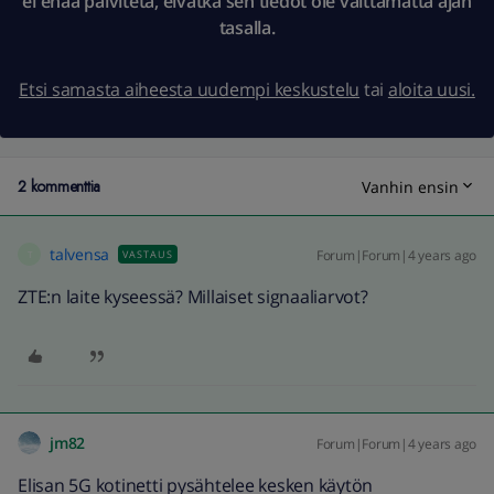
ei enää päivitetä, eivätkä sen tiedot ole välttämättä ajan
tasalla.
Etsi samasta aiheesta uudempi keskustelu
tai
aloita uusi.
2 kommenttia
Vanhin ensin
talvensa
Forum|Forum|4 years ago
VASTAUS
T
ZTE:n laite kyseessä? Millaiset signaaliarvot?
jm82
Forum|Forum|4 years ago
Elisan 5G kotinetti pysähtelee kesken käytön