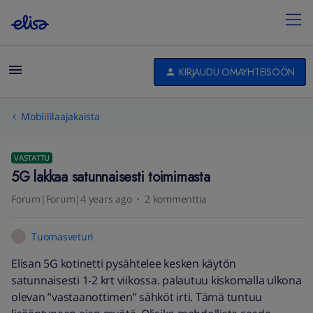
KIRJAUDU OMAYHTEISÖÖN
Mobiililaajakaista
VASTATTU
5G lakkaa satunnaisesti toimimasta
Forum|Forum|4 years ago
2 kommenttia
Tuomasveturi
T
Elisan 5G kotinetti pysähtelee kesken käytön
satunnaisesti 1-2 krt viikossa. palautuu kiskomalla ulkona
olevan ”vastaanottimen” sähköt irti. Tämä tuntuu