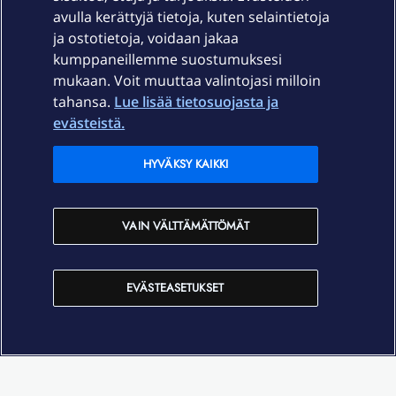
Palvelut
avulla kerättyjä tietoja, kuten selaintietoja
ja ostotietoja, voidaan jakaa
Tuki
kumppaneillemme suostumuksesi
mukaan. Voit muuttaa valintojasi milloin
tahansa.
Lue lisää tietosuojasta ja
Ajankohtaista
evästeistä.
Elisa Oyj
HYVÄKSY KAIKKI
In English
VAIN VÄLTTÄMÄTTÖMÄT
På Svenska
EVÄSTEASETUKSET
Sopimusehdot
Tietosuoja
Saavutettavuus
Evästeasetukset
Tekijänoikeudet © 2026 Elisa Oyj.