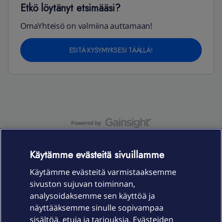
Etkö löytänyt etsimääsi?
OmaYhteisö on valmiina auttamaan!
ESITÄ KYSYMYKSESI TÄÄLLÄ!
OmaYhteisö-käyttöehdot
Accessibility statement
Käytämme evästeitä sivuillamme
Käytämme evästeitä varmistaaksemme
sivuston sujuvan toiminnan,
Laitteet & liittymät
analysoidaksemme sen käyttöä ja
näyttääksemme sinulle sopivampaa
sisältöä, etuja ja tarjouksia. Evästeiden