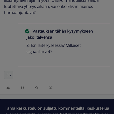
lisääntyneen ajan myötä. Olisiko mahdollista saada
luotettava yhteys aikaan, vai onko Elisan mainos
harhaanjohtava?
Vastauksen tähän kysymykseen
jakoi
talvensa
ZTE:n laite kyseessä? Millaiset
signaaliarvot?
5G
Tämä keskustelu on suljettu kommenteilta. Keskustelua