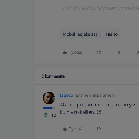
EDIT: 9.9.2025 // Muokattu otsikkoa
Mobiililaajakaista
Häiriö
Tykkää
2 kommenttia
Jaakop
Entinen elisalainen
4G:lle tiputtaminen on ainakin yksi 
kuin vinkkaillen. 😊
+13
Tykkää