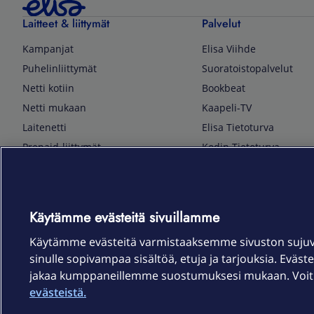
Laitteet & liittymät
Palvelut
Kampanjat
Elisa Viihde
Puhelinliittymät
Suoratoistopalvelut
Netti kotiin
Bookbeat
Netti mukaan
Kaapeli-TV
Laitenetti
Elisa Tietoturva
Prepaid-liittymät
Kodin Tietoturva
Puhelimet ja tarvikkeet
Mobiilivarmenne
Tietotekniikka
Kuka soittaa
Pelaaminen
Sähköpostipalvelu
Käytämme evästeitä sivuillamme
TV & audio
Elisa Kotiverkko
Käytämme evästeitä varmistaaksemme sivuston suju
Kodinkoneet
Elisa Pilvilinna
sinulle sopivampaa sisältöä, etuja ja tarjouksia. Eväste
Kamerat ja dronet
Elisa Laiteturva
jakaa kumppaneillemme suostumuksesi mukaan. Voit m
Kellot ja rannekkeet
Elisa Rinnakkaisliittymä
evästeistä.
Älykoti
Elisa Kotiturva -hälytys