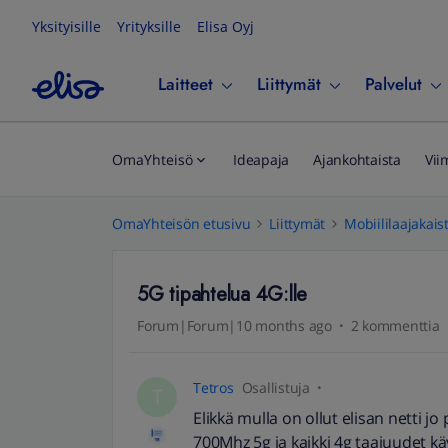
Yksityisille
Yrityksille
Elisa Oyj
Laitteet
Liittymät
Palvelut
OmaYhteisö
Ideapaja
Ajankohtaista
Vii
OmaYhteisön etusivu
Liittymät
Mobiililaajakais
5G tipahtelua 4G:lle
Forum|Forum|10 months ago
2 kommenttia
Tetros
Osallistuja
T
Elikkä mulla on ollut elisan netti 
700Mhz 5g ja kaikki 4g taajuudet kä