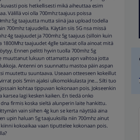
tkuvasti pois hetkellisesti mikä aiheuttaa esim
aa. Välillä voi olla 700mhz taajuus poissa
0mhz 5g taajuutta mutta siinä jaa upload todella
uin 700mhz tajuudella. Käytän siis 5G nsa missä
 4g taajuudet ja 700mhz 5g taajuus (silloin kuin
ja 1800Mhz taajuudet 4glle taitavat olla ainoat mitä
löytyy. Ennen pelitti hyvin tuolla 700mhz 5g
le muuttanut lukuun ottamatta apn vaihtoa jotta
us lukkoja. Antenni on suunnattu mastoa päin aspan
ksi muutettu suuntaava. Useaan otteeseen kokeillut
rrat pois 5min ajaksi ulkomokkulasta jne... Silti tuo
 jossain kohtaa tippuvan kokonaan pois. Jokseenkin
a karsea lagi kesken kaiken. En tiedä onko
a firmis koska sieltä alunperin laite hankittu.
liittymän vain siihen 4g kun se kerta näyttää aina
isen upin haluan 5g taajuuksilla niin 700mhz ainut
 kiinni kokoaikaa vaan tiputtelee kokonaan pois.
lla?