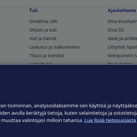
Tuki
Ajankohtaista
OmaElisa 24h
Elisa Etuohje
Ohjeet ja tuki
Elisa 5G
Viat ja häiriöt
Ideat ja artikke
Laskutus ja maksaminen
Liittymät lapsi
Tilaus ja toimitus
Kellopuhelin l
Laiteohjeet
Black Friday
Asiakaspalvelun yhteystiedot
Huippuetuja El
Soita Omagurulle
OmaYhteisö
Myymälät ja myyntipisteet
van toiminnan, analysoidaksemme sen käyttöä ja näyttääk
Kuuluvuuskartta
iden avulla kerättyjä tietoja, kuten selaintietoja ja ostotieto
Asiakastiedotteet
uuttaa valintojasi milloin tahansa.
Lue lisää tietosuojasta 
t
OmaElisa-sovellus
järjestelmä
Kirjaudu sähköpostiin