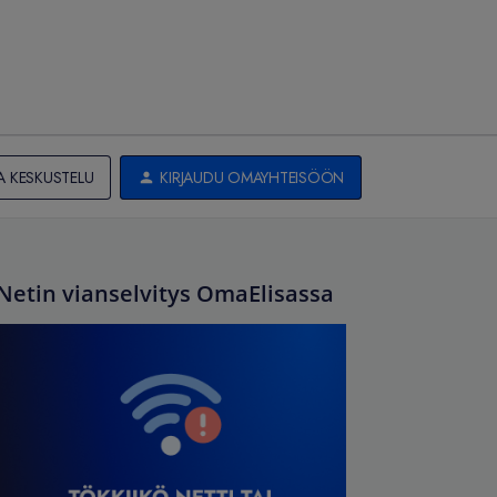
A KESKUSTELU
KIRJAUDU OMAYHTEISÖÖN
Netin vianselvitys OmaElisassa