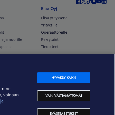
Elisa Oyj
lma
Elisa yrityksenä
Yrityksille
lit
Operaattoreille
lle ja nuorille
Rekrytointi
apselle
Tiedotteet
In English
isan asiakkaille
Customer Service
OmaElisa Self Service
HYVÄKSY KAIKKI
Moving to Finland
semme
Elisa Corporation
ja, voidaan
VAIN VÄLTTÄMÄTTÖMÄT
ja
På Svenska
Kundtjänst
EVÄSTEASETUKSET