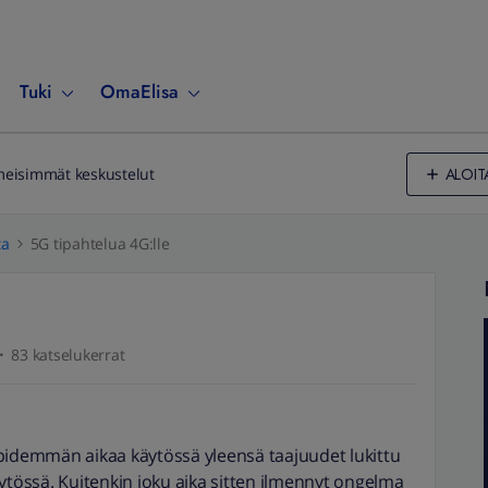
Tuki
OmaElisa
ALOIT
meisimmät keskustelut
ta
5G tipahtelua 4G:lle
83 katselukerrat
jo pidemmän aikaa käytössä yleensä taajuudet lukittu
ytössä. Kuitenkin joku aika sitten ilmennyt ongelma