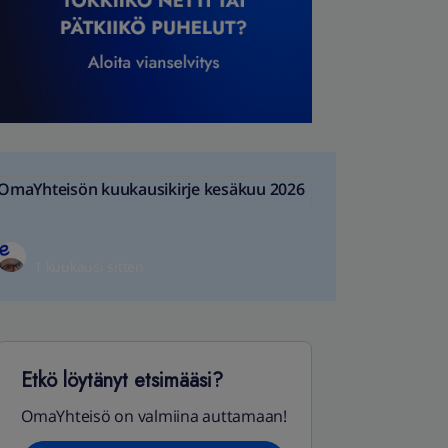
OmaYhteisön kuukausikirje kesäkuu 2026
1 kuukausi sitten
Etkö löytänyt etsimääsi?
OmaYhteisö on valmiina auttamaan!