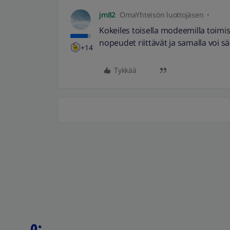
jm82
OmaYhteisön luottojäsen
Kokeiles toisella modeemilla toimisi
nopeudet riittävät ja samalla voi sä
+14
Tykkää