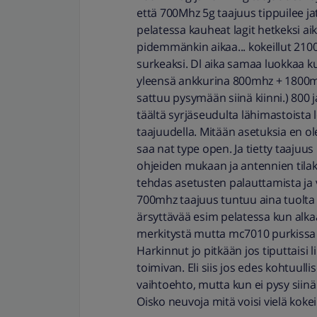
että 700Mhz 5g taajuus tippuilee ja
pelatessa kauheat lagit hetkeksi aik
pidemmänkin aikaa... kokeillut 210
surkeaksi. Dl aika samaa luokkaa k
yleensä ankkurina 800mhz + 1800mhz
sattuu pysymään siinä kiinni.) 800 
täältä syrjäseudulta lähimastoista 
taajuudella. Mitään asetuksia en o
saa nat type open. Ja tietty taaju
ohjeiden mukaan ja antennien tila
tehdas asetusten palauttamista ja vi
700mhz taajuus tuntuu aina tuolta
ärsyttävää esim pelatessa kun alka
merkitystä mutta mc7010 purkissa dn
Harkinnut jo pitkään jos tiputtaisi 
toimivan. Eli siis jos edes kohtuull
vaihtoehto, mutta kun ei pysy siinä
Oisko neuvoja mitä voisi vielä kokei