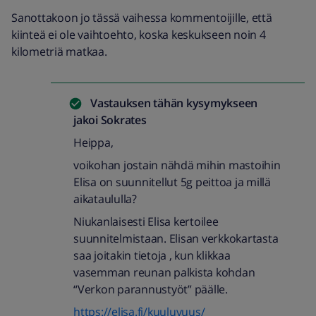
Sanottakoon jo tässä vaihessa kommentoijille, että
kiinteä ei ole vaihtoehto, koska keskukseen noin 4
kilometriä matkaa.
Vastauksen tähän kysymykseen
jakoi
Sokrates
Heippa,
voikohan jostain nähdä mihin mastoihin
Elisa on suunnitellut 5g peittoa ja millä
aikataululla?
Niukanlaisesti Elisa kertoilee
suunnitelmistaan. Elisan verkkokartasta
saa joitakin tietoja , kun klikkaa
vasemman reunan palkista kohdan
“Verkon parannustyöt” päälle.
https://elisa.fi/kuuluvuus/