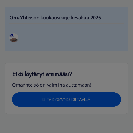
OmaYhteisön kuukausikirje kesäkuu 2026
Etkö löytänyt etsimääsi?
OmaYhteisö on valmiina auttamaan!
ESITÄ KYSYMYKSESI TÄÄLLÄ!