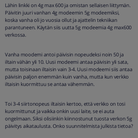
Lähin linkki on 4g max 600 ja omistan sellaisen liittymän.
Päivitin juuri vanhan 4g modeemin 5g modeemiksi,
koska vanha oli jo vuosia ollut ja ajattelin tekniikan
parantuneen. Käytän siis uutta 5g modeemia 4g max600
verkossa.
Vanha moodemi antoi päivisin nopeudeksi noin 50 ja
iltain vähän yli 10. Uusi modeemi antaa päivisin yli sata,
mutta toisinaan iltaisin vain 3-4. Uusi modeemi siis antaa
päivisin paljon enemmän kuin vanha, mutta kun verkko
iltaisin kuormittuu se antaa vähemmän.
Toi 3-4 siirtonopeus iltaisin kertoo, että verkko on tosi
kuormittunut ja vaikka onkin uusi laite, se ei auta
ongelmaan. Siksi olisiinkin kiinnostunut tuosta verkon 5g
päivitys aikataulusta. Onko suunnitelmista julkista tietoa?