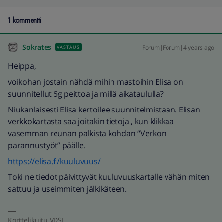
1 kommentti
Sokrates
Forum|Forum|4 years ago
VASTAUS
Heippa,
voikohan jostain nähdä mihin mastoihin Elisa on
suunnitellut 5g peittoa ja millä aikataululla?
Niukanlaisesti Elisa kertoilee suunnitelmistaan. Elisan
verkkokartasta saa joitakin tietoja , kun klikkaa
vasemman reunan palkista kohdan “Verkon
parannustyöt” päälle.
https://elisa.fi/kuuluvuus/
Toki ne tiedot päivittyvät kuuluvuuskartalle vähän miten
sattuu ja useimmiten jälkikäteen.
Korttelikuitu VDSL