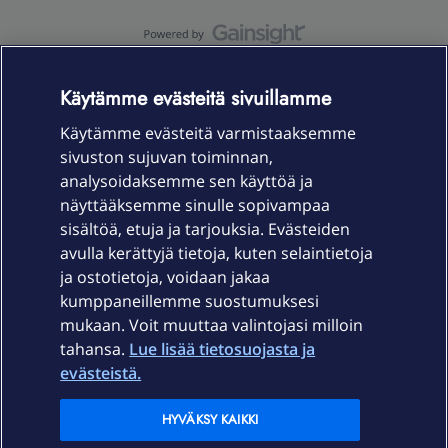
OmaYhteisö-käyttöehdot
Accessibility statement
Käytämme evästeitä sivuillamme
Käytämme evästeitä varmistaaksemme
sivuston sujuvan toiminnan,
Laitteet & liittymät
analysoidaksemme sen käyttöä ja
näyttääksemme sinulle sopivampaa
sisältöä, etuja ja tarjouksia. Evästeiden
Palvelut
avulla kerättyjä tietoja, kuten selaintietoja
ja ostotietoja, voidaan jakaa
Tuki
kumppaneillemme suostumuksesi
mukaan. Voit muuttaa valintojasi milloin
tahansa.
Lue lisää tietosuojasta ja
Ajankohtaista
evästeistä.
Elisa Oyj
HYVÄKSY KAIKKI