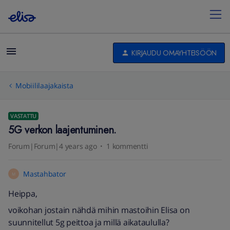
KIRJAUDU OMAYHTEISÖÖN
Mobiililaajakaista
VASTATTU
5G verkon laajentuminen.
Forum|Forum|4 years ago
1 kommentti
Mastahbator
M
Heippa,
voikohan jostain nähdä mihin mastoihin Elisa on
suunnitellut 5g peittoa ja millä aikataululla?