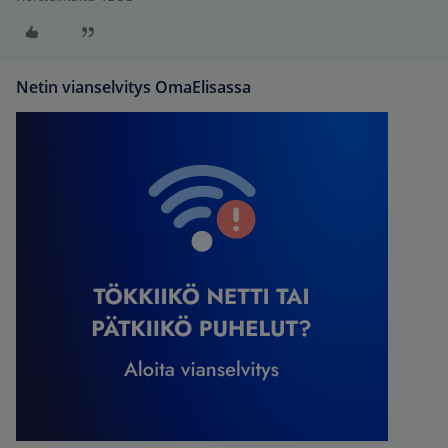
Netin vianselvitys OmaElisassa