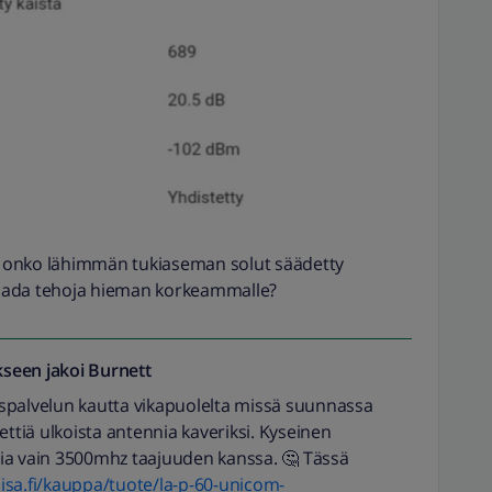
aa onko lähimmän tukiaseman solut säädetty
aada tehoja hieman korkeammalle?
seen jakoi
Burnett
spalvelun kautta vikapuolelta missä suunnassa
ettiä ulkoista antennia kaveriksi. Kyseinen
ia vain 3500mhz taajuuden kanssa. 🤔 Tässä
lisa.fi/kauppa/tuote/la-p-60-unicom-