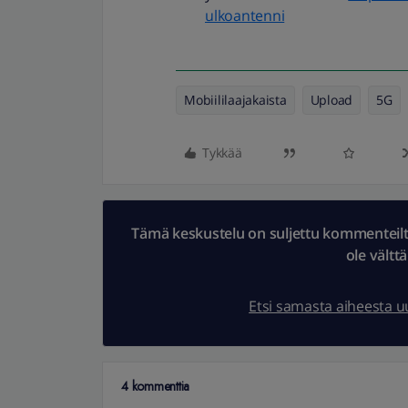
ulkoantenni
Mobiililaajakaista
Upload
5G
Tykkää
Tämä keskustelu on suljettu kommenteilta.
ole vältt
Etsi samasta aiheesta 
4 kommenttia