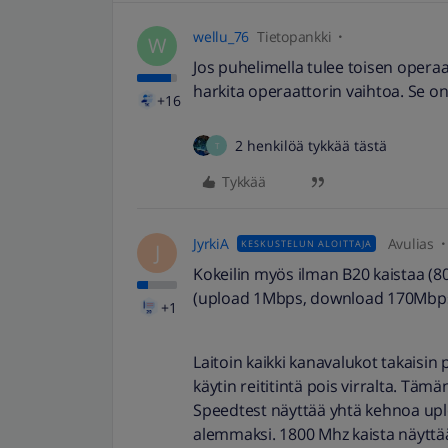
wellu_76
Tietopankki
W
Jos puhelimella tulee toisen opera
harkita operaattorin vaihtoa. Se o
+16
2 henkilöä tykkää tästä
T
Tykkää
JyrkiA
Avulias
KESKUSTELUN ALOITTAJA
J
Kokeilin myös ilman B20 kaistaa (
(upload 1Mbps, download 170Mbps), 
+1
Laitoin kaikki kanavalukot takaisin p
käytin reititintä pois virralta. Täm
Speedtest näyttää yhtä kehnoa upl
alemmaksi. 1800 Mhz kaista näyttää