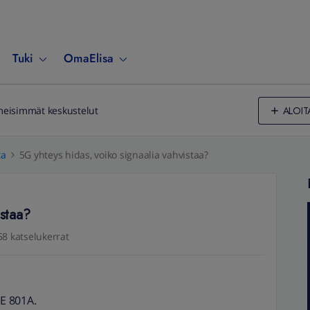
Tuki
OmaElisa
ALOIT
meisimmät keskustelut
ta
5G yhteys hidas, voiko signaalia vahvistaa?
istaa?
58 katselukerrat
TE 801A.