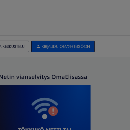
A KESKUSTELU
KIRJAUDU OMAYHTEISÖÖN
Netin vianselvitys OmaElisassa