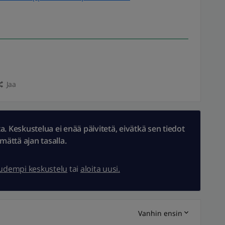
Jaa
 Keskustelua ei enää päivitetä, eivätkä sen tiedot
ämättä ajan tasalla.
uudempi keskustelu
tai
aloita uusi.
Vanhin ensin