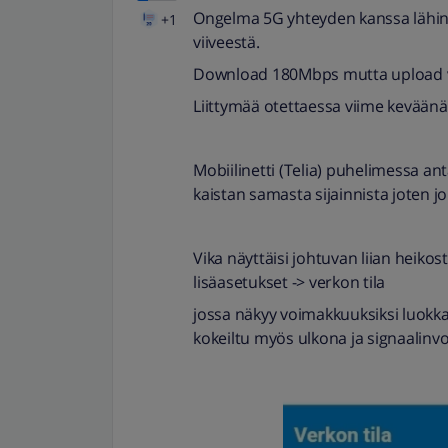
Ongelma 5G yhteyden kanssa lähinn
+1
viiveestä.
Download 180Mbps mutta upload va
Liittymää otettaessa viime kevää
Mobiilinetti (Telia) puhelimessa 
kaistan samasta sijainnista joten jo
Vika näyttäisi johtuvan liian heikos
lisäasetukset -> verkon tila
jossa näkyy voimakkuuksiksi luokka
kokeiltu myös ulkona ja signaalinv