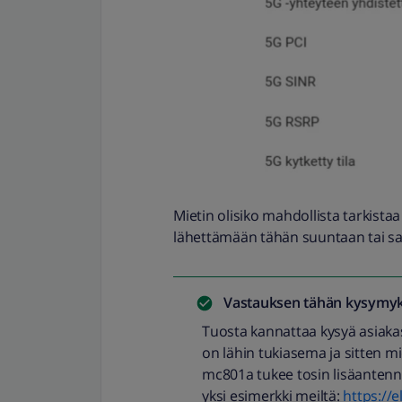
Mietin olisiko mahdollista tarkist
lähettämään tähän suuntaan tai s
Vastauksen tähän kysymyk
Tuosta kannattaa kysyä asiaka
on lähin tukiasema ja sitten mi
mc801a tukee tosin lisäantenn
yksi esimerkki meiltä:
https://e