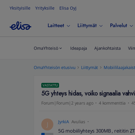
Yksityisille
Yrityksille
Elisa Oyj
Laitteet
Liittymät
Palvelut
OmaYhteisö
Ideapaja
Ajankohtaista
Vii
OmaYhteisön etusivu
Liittymät
Mobiililaajakais
VASTATTU
5G yhteys hidas, voiko signaalia vahv
Forum|Forum|2 years ago
4 kommenttia
4
JyrkiA
Avulias
J
5G mobiiliyhteys 300MB , reititin Z