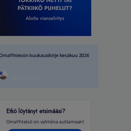
OmaYhteisön kuukausikirje kesäkuu 2026
1 kuukausi sitten
Etkö löytänyt etsimääsi?
OmaYhteisö on valmiina auttamaan!