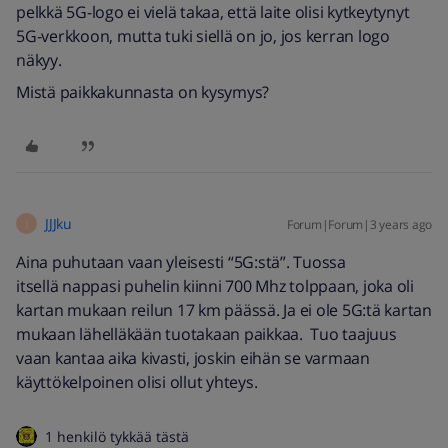
pelkkä 5G-logo ei vielä takaa, että laite olisi kytkeytynyt
5G-verkkoon, mutta tuki siellä on jo, jos kerran logo
näkyy.
Mistä paikkakunnasta on kysymys?
JJJku
Forum|Forum|3 years ago
J
Aina puhutaan vaan yleisesti “5G:stä”. Tuossa
itsellä nappasi puhelin kiinni 700 Mhz tolppaan, joka oli
kartan mukaan reilun 17 km päässä. Ja ei ole 5G:tä kartan
mukaan lähelläkään tuotakaan paikkaa. Tuo taajuus
vaan kantaa aika kivasti, joskin eihän se varmaan
käyttökelpoinen olisi ollut yhteys.
1 henkilö tykkää tästä