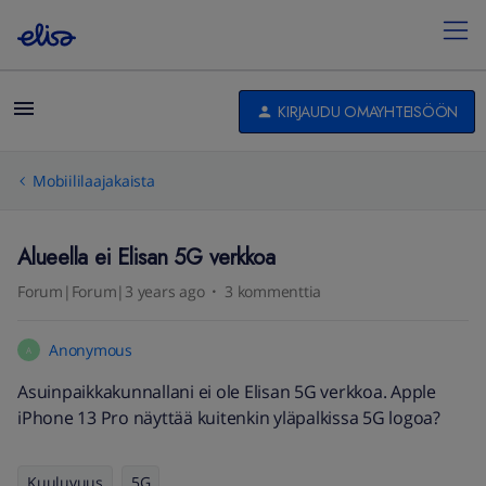
KIRJAUDU OMAYHTEISÖÖN
Mobiililaajakaista
Alueella ei Elisan 5G verkkoa
Forum|Forum|3 years ago
3 kommenttia
Anonymous
A
Asuinpaikkakunnallani ei ole Elisan 5G verkkoa. Apple
iPhone 13 Pro näyttää kuitenkin yläpalkissa 5G logoa?
Kuuluvuus
5G