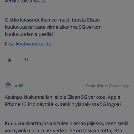
verkko tukisi 5G:tä.
Oletko katsonut ihan varmasti tuosta Elisan
kuuluvuuskartasta viime aikoinna 5G-verkon
kuuluvuuden alueella?
Elisa kuuluvuuskartta
jm82
Forum|Forum|3 years ago
Asuinpaikkakunnallani ei ole Elisan 5G verkkoa. Apple
iPhone 13 Pro näyttää kuitenkin yläpalkissa 5G logoa?
Kuuluvuuskartta joskus tulee hieman jäljessä, joten siellä
voi hyvinkin olla jo 5G-verkko. Se on tosiaan totta, että