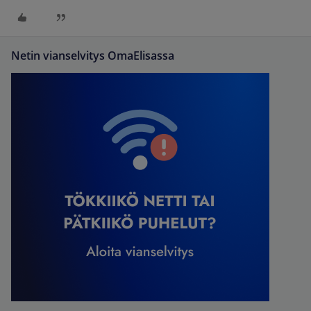
Netin vianselvitys OmaElisassa