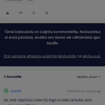
Tämä keskustelu on suljettu kommenteilta. Keskustelua
ei enää päivitetä, eivätkä sen tiedot ole välttämättä ajan
tasalla.
Etsi samasta aiheesta uudempi keskustelu
tai
aloita uusi.
3 kommenttia
Vanhin ensin
starfall
Forum|Forum|3 years ago
S
Se, että näytössä tulee 5G-logo ei vielä tarkoita, että