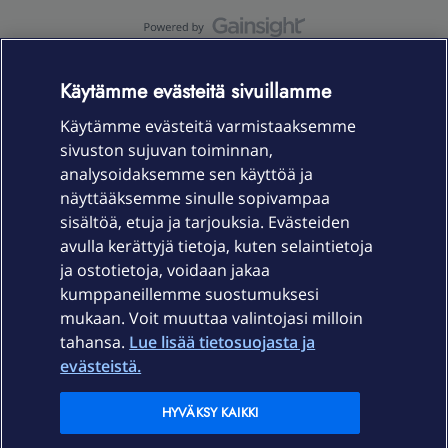
OmaYhteisö-käyttöehdot
Accessibility statement
Käytämme evästeitä sivuillamme
Käytämme evästeitä varmistaaksemme
sivuston sujuvan toiminnan,
Laitteet & liittymät
analysoidaksemme sen käyttöä ja
näyttääksemme sinulle sopivampaa
sisältöä, etuja ja tarjouksia. Evästeiden
Palvelut
avulla kerättyjä tietoja, kuten selaintietoja
ja ostotietoja, voidaan jakaa
Tuki
kumppaneillemme suostumuksesi
mukaan. Voit muuttaa valintojasi milloin
tahansa.
Lue lisää tietosuojasta ja
Ajankohtaista
evästeistä.
Elisa Oyj
HYVÄKSY KAIKKI