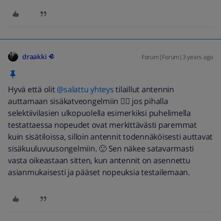
draakki
Forum|Forum|3 years ago
Hyvä että olit
@salattu yhteys
tilaillut antennin
auttamaan sisäkatveongelmiin 👍🏼 jos pihalla
selektiivilasien ulkopuolella esimerkiksi puhelimella
testattaessa nopeudet ovat merkittävästi paremmat
kuin sisätiloissa, silloin antennit todennäköisesti auttavat
sisäkuuluvuusongelmiin. 🙂 Sen näkee satavarmasti
vasta oikeastaan sitten, kun antennit on asennettu
asianmukaisesti ja pääset nopeuksia testailemaan.