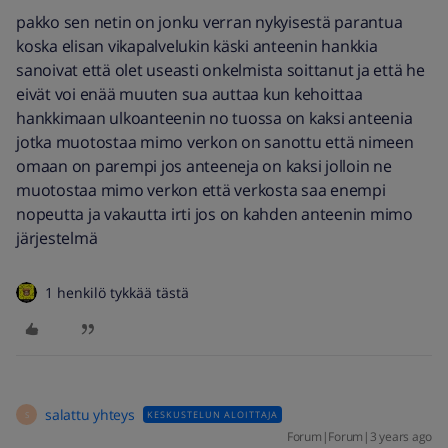
pakko sen netin on jonku verran nykyisestä parantua
koska elisan vikapalvelukin käski anteenin hankkia
sanoivat että olet useasti onkelmista soittanut ja että he
eivät voi enää muuten sua auttaa kun kehoittaa
hankkimaan ulkoanteenin no tuossa on kaksi anteenia
jotka muotostaa mimo verkon on sanottu että nimeen
omaan on parempi jos anteeneja on kaksi jolloin ne
muotostaa mimo verkon että verkosta saa enempi
nopeutta ja vakautta irti jos on kahden anteenin mimo
järjestelmä
1 henkilö tykkää tästä
salattu yhteys
KESKUSTELUN ALOITTAJA
S
Forum|Forum|3 years ago