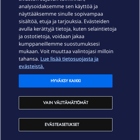
Laitteet & liittymät
analysoidaksemme sen käyttöä ja
näyttääksemme sinulle sopivampaa
sisältöä, etuja ja tarjouksia. Evästeiden
Palvelut
avulla kerättyjä tietoja, kuten selaintietoja
ja ostotietoja, voidaan jakaa
Tuki
kumppaneillemme suostumuksesi
mukaan. Voit muuttaa valintojasi milloin
tahansa.
Lue lisää tietosuojasta ja
Ajankohtaista
evästeistä.
Elisa Oyj
HYVÄKSY KAIKKI
In English
VAIN VÄLTTÄMÄTTÖMÄT
På Svenska
EVÄSTEASETUKSET
Sopimusehdot
Tietosuoja
Saavutettavuus
Evästeasetukset