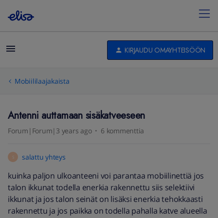
KIRJAUDU OMAYHTEISÖÖN
Mobiililaajakaista
Antenni auttamaan sisäkatveeseen
Forum|Forum|3 years ago
6 kommenttia
salattu yhteys
S
kuinka paljon ulkoanteeni voi parantaa mobiilinettiä jos
talon ikkunat todella enerkia rakennettu siis selektiivi
ikkunat ja jos talon seinät on lisäksi enerkia tehokkaasti
rakennettu ja jos paikka on todella pahalla katve alueella