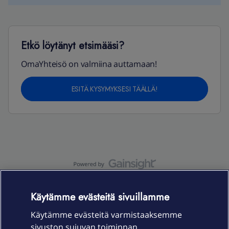
Etkö löytänyt etsimääsi?
OmaYhteisö on valmiina auttamaan!
ESITÄ KYSYMYKSESI TÄÄLLÄ!
OmaYhteisö-käyttöehdot
Accessibility statement
Käytämme evästeitä sivuillamme
Käytämme evästeitä varmistaaksemme
sivuston sujuvan toiminnan,