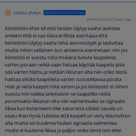
salattu yhteys
KESKUSTELUN ALOITTAJA
S
Forum|Forum|3 years ago
kiinteistön ehto oli että heidän täytyy saaha asentaa
anteeni että ei saa tilata erillistä asentajaa että
kiinteistön täytyy saaha tehä asennustyöt ja laskuttaa
mutta miten sellainen kun anteenia asennetaan niin jos
kiinteistö ei suostu niitä mukana tulevia kaapeleita
varten poraan reikiä vaan haluaa käyttää kaapelia joka
sitä varten tilattu ja vietään ikkunan alta niin onko tästä
haittaa olisiko kaapeleita varten suositeltavaa porata
reiät ja vietä kaapeli niitä varten ja jos kiinteistö ei siihen
suostu niin vaikka laitettaisiin se kaapelilla reikiä
poramaatta ikkunan alta niin vaimentaako se signaalia
liikaa kun kotianteeni liike sanoi että silläkin tavalla on
saatu ihan hyviä tuloksia että kaapeli on viety ikkunoitten
alta mutta voi kuulema hiukan signaalia vaimentaa
mutta ei kuulema liikaa ja paljon onko tämä tosi ettei