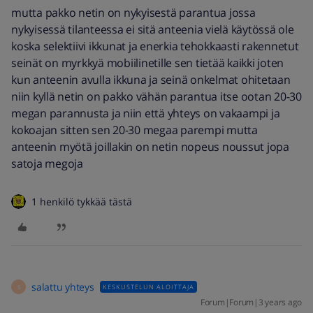
mutta pakko netin on nykyisestä parantua jossa
nykyisessä tilanteessa ei sitä anteenia vielä käytössä ole
koska selektiivi ikkunat ja enerkia tehokkaasti rakennetut
seinät on myrkkyä mobiilinetille sen tietää kaikki joten
kun anteenin avulla ikkuna ja seinä onkelmat ohitetaan
niin kyllä netin on pakko vähän parantua itse ootan 20-30
megan parannusta ja niin että yhteys on vakaampi ja
kokoajan sitten sen 20-30 megaa parempi mutta
anteenin myötä joillakin on netin nopeus noussut jopa
satoja megoja
1 henkilö tykkää tästä
salattu yhteys
KESKUSTELUN ALOITTAJA
S
Forum|Forum|3 years ago