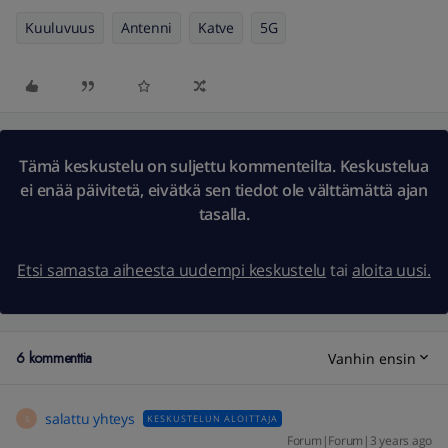
Kuuluvuus
Antenni
Katve
5G
Tämä keskustelu on suljettu kommenteilta. Keskustelua
ei enää päivitetä, eivätkä sen tiedot ole välttämättä ajan
tasalla.
Etsi samasta aiheesta uudempi keskustelu
tai
aloita uusi.
6 kommenttia
Vanhin ensin
salattu yhteys
KESKUSTELUN ALOITTAJA
S
Forum|Forum|3 years ago