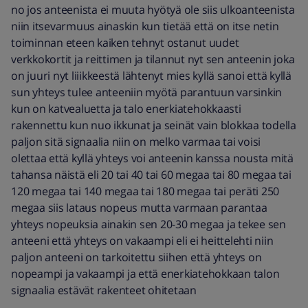
no jos anteenista ei muuta hyötyä ole siis ulkoanteenista
niin itsevarmuus ainaskin kun tietää että on itse netin
toiminnan eteen kaiken tehnyt ostanut uudet
verkkokortit ja reittimen ja tilannut nyt sen anteenin joka
on juuri nyt liiikkeestä lähtenyt mies kyllä sanoi että kyllä
sun yhteys tulee anteeniin myötä parantuun varsinkin
kun on katvealuetta ja talo enerkiatehokkaasti
rakennettu kun nuo ikkunat ja seinät vain blokkaa todella
paljon sitä signaalia niin on melko varmaa tai voisi
olettaa että kyllä yhteys voi anteenin kanssa nousta mitä
tahansa näistä eli 20 tai 40 tai 60 megaa tai 80 megaa tai
120 megaa tai 140 megaa tai 180 megaa tai peräti 250
megaa siis lataus nopeus mutta varmaan parantaa
yhteys nopeuksia ainakin sen 20-30 megaa ja tekee sen
anteeni että yhteys on vakaampi eli ei heittelehti niin
paljon anteeni on tarkoitettu siihen että yhteys on
nopeampi ja vakaampi ja että enerkiatehokkaan talon
signaalia estävät rakenteet ohitetaan