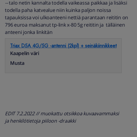
--
talo netin kannalta todella vaikeassa paikkaa ja lisäksi
todella paha katvealue niin kuinka paljon noissa
tapauksissa voi ulkoanteeni nettiä parantaan reititin on
796 euroa maksanut tp-link x-80 5g reititin ja tälläinen
anteeni jonka linkitän
Triax D5A 4G/5G -antenni (2kpl) + seinäkiinnikkeet
Kaapelin väri
Musta
EDIT 7.2.2022 // muokattu otsikkoa kuvaavammaksi
ja henkilötietoja piiloon -draakki