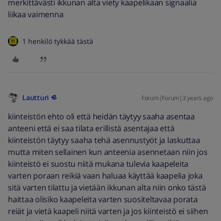
merkittävästi ikkunan alta viety kaapelikaan signaalia
liikaa vaimenna
1 henkilö tykkää tästä
Lautturi
Forum|Forum|3 years ago
kiinteistön ehto oli että heidän täytyy saaha asentaa
anteeni että ei saa tilata erillistä asentajaa että
kiinteistön täytyy saaha tehä asennustyöt ja laskuttaa
mutta miten sellainen kun anteenia asennetaan niin jos
kiinteistö ei suostu niitä mukana tulevia kaapeleita
varten poraan reikiä vaan haluaa käyttää kaapelia joka
sitä varten tilattu ja vietään ikkunan alta niin onko tästä
haittaa olisiko kaapeleita varten suositeltavaa porata
reiät ja vietä kaapeli niitä varten ja jos kiinteistö ei siihen