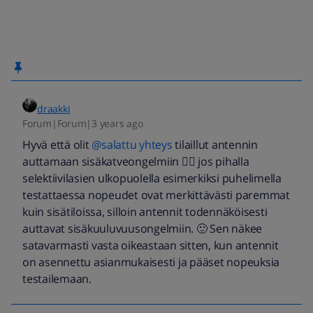
draakki
Forum|Forum|3 years ago
Hyvä että olit
@salattu yhteys
tilaillut antennin
auttamaan sisäkatveongelmiin 👍🏼 jos pihalla
selektiivilasien ulkopuolella esimerkiksi puhelimella
testattaessa nopeudet ovat merkittävästi paremmat
kuin sisätiloissa, silloin antennit todennäköisesti
auttavat sisäkuuluvuusongelmiin. 🙂 Sen näkee
satavarmasti vasta oikeastaan sitten, kun antennit
on asennettu asianmukaisesti ja pääset nopeuksia
testailemaan.