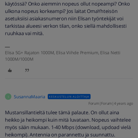
käytössä? Onko aiemmin nopeus ollut nopeampi? Onko
ulkona nopeus korkeampi? Jos laitat OmaYhteisön
asetuksiisi asiakasnumeron niin Elisan työntekijät voi
tarkistaa alueesi verkon tilan, onko siellä mahdollisesti
ruuhkaa vai mitä.
Elisa 5G+ Rajaton 1000M, Elisa Viihde Premium, Elisa Netti
1000M/1000M
SusannaMaaria
KESKUSTELUN ALOITTAJA
S
Forum|Forum|4 years ago
Mustansillantieltä tulee tämä palaute. On ollut aina
heikko ja heikompi kuin mitä luvataan. Nopeus vaihtelee
myös sään mukaan. 1-40 Mbps (download, updoad vielä
heikompi). Antennia on parannettu ja suunnattu.