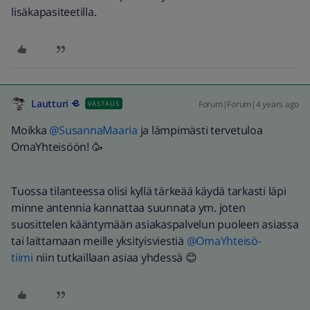
lisäkapasiteetilla.
Lautturi
Forum|Forum|4 years ago
VASTAUS
Moikka
@SusannaMaaria
ja lämpimästi tervetuloa
OmaYhteisöön! 🥳
Tuossa tilanteessa olisi kyllä tärkeää käydä tarkasti läpi
minne antennia kannattaa suunnata ym. joten
suosittelen kääntymään asiakaspalvelun puoleen asiassa
tai laittamaan meille yksityisviestiä
@OmaYhteisö-
tiimi
niin tutkaillaan asiaa yhdessä 😊