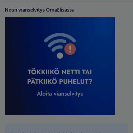
Netin vianselvitys OmaElisassa