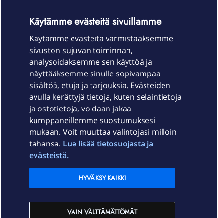
OmaYhteisö-käyttöehdot
Accessibility statement
Käytämme evästeitä sivuillamme
Käytämme evästeitä varmistaaksemme
sivuston sujuvan toiminnan,
Laitteet & liittymät
analysoidaksemme sen käyttöä ja
näyttääksemme sinulle sopivampaa
sisältöä, etuja ja tarjouksia. Evästeiden
Palvelut
avulla kerättyjä tietoja, kuten selaintietoja
ja ostotietoja, voidaan jakaa
Tuki
kumppaneillemme suostumuksesi
mukaan. Voit muuttaa valintojasi milloin
tahansa.
Lue lisää tietosuojasta ja
Ajankohtaista
evästeistä.
Elisa Oyj
HYVÄKSY KAIKKI
In English
VAIN VÄLTTÄMÄTTÖMÄT