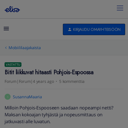
KIRJAUDU OMAYHTEISÖÖN
Mobiililaajakaista
VASTATTU
Bitit liikkuvat hitaasti Pohjois-Espoossa
Forum|Forum|4 years ago
5 kommenttia
SusannaMaaria
S
Milloin Pohjois-Espooseen saadaan nopeampi netti?
Maksan kokoajan tyhjästä ja nopeusmittaus on
jatkuvasti alle luvatun.