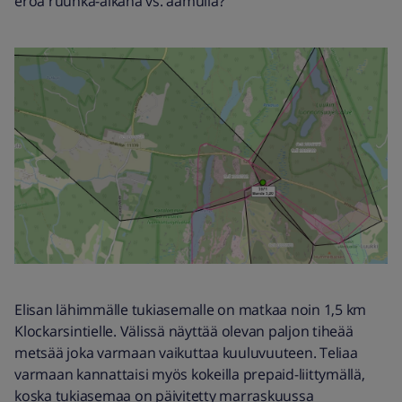
eroa ruuhka-aikana vs. aamulla?
Elisan lähimmälle tukiasemalle on matkaa noin 1,5 km
Klockarsintielle. Välissä näyttää olevan paljon tiheää
metsää joka varmaan vaikuttaa kuuluvuuteen. Teliaa
varmaan kannattaisi myös kokeilla prepaid-liittymällä,
koska tukiasemaa on päivitetty marraskuussa