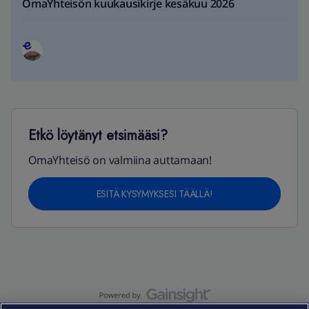
OmaYhteisön kuukausikirje kesäkuu 2026
Etkö löytänyt etsimääsi?
OmaYhteisö on valmiina auttamaan!
ESITÄ KYSYMYKSESI TÄÄLLÄ!