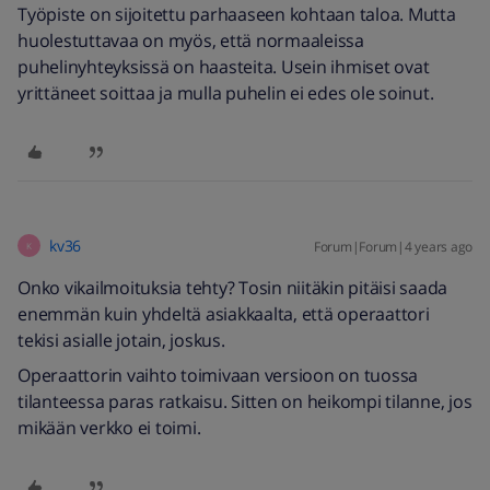
Työpiste on sijoitettu parhaaseen kohtaan taloa. Mutta
huolestuttavaa on myös, että normaaleissa
puhelinyhteyksissä on haasteita. Usein ihmiset ovat
yrittäneet soittaa ja mulla puhelin ei edes ole soinut.
kv36
Forum|Forum|4 years ago
K
Onko vikailmoituksia tehty? Tosin niitäkin pitäisi saada
enemmän kuin yhdeltä asiakkaalta, että operaattori
tekisi asialle jotain, joskus.
Operaattorin vaihto toimivaan versioon on tuossa
tilanteessa paras ratkaisu. Sitten on heikompi tilanne, jos
mikään verkko ei toimi.