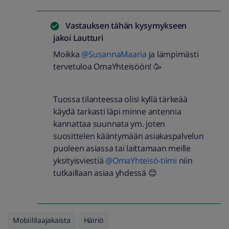
Vastauksen tähän kysymykseen
jakoi
Lautturi
Moikka
@SusannaMaaria
ja lämpimästi
tervetuloa OmaYhteisöön! 🥳
Tuossa tilanteessa olisi kyllä tärkeää
käydä tarkasti läpi minne antennia
kannattaa suunnata ym. joten
suosittelen kääntymään asiakaspalvelun
puoleen asiassa tai laittamaan meille
yksityisviestiä
@OmaYhteisö-tiimi
niin
tutkaillaan asiaa yhdessä 😊
Mobiililaajakaista
Häiriö