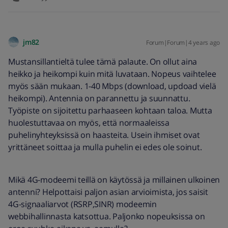
jm82
Forum|Forum|4 years ago
Mustansillantieltä tulee tämä palaute. On ollut aina
heikko ja heikompi kuin mitä luvataan. Nopeus vaihtelee
myös sään mukaan. 1-40 Mbps (download, updoad vielä
heikompi). Antennia on parannettu ja suunnattu.
Työpiste on sijoitettu parhaaseen kohtaan taloa. Mutta
huolestuttavaa on myös, että normaaleissa
puhelinyhteyksissä on haasteita. Usein ihmiset ovat
yrittäneet soittaa ja mulla puhelin ei edes ole soinut.
Mikä 4G-modeemi teillä on käytössä ja millainen ulkoinen
antenni? Helpottaisi paljon asian arvioimista, jos saisit
4G-signaaliarvot (RSRP,SINR) modeemin
webbihallinnasta katsottua. Paljonko nopeuksissa on