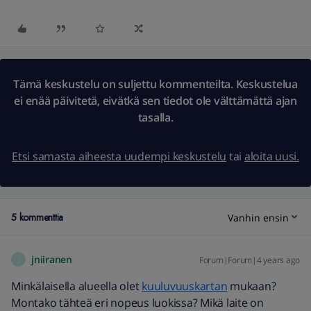
Tämä keskustelu on suljettu kommenteilta. Keskustelua
ei enää päivitetä, eivätkä sen tiedot ole välttämättä ajan
tasalla.
Etsi samasta aiheesta uudempi keskustelu
tai
aloita uusi.
5 kommenttia
Vanhin ensin
jniiranen
Forum|Forum|4 years ago
J
Minkälaisella alueella olet
kuuluvuuskartan
mukaan?
Montako tähteä eri nopeus luokissa? Mikä laite on