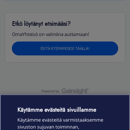
Etkö löytänyt etsimääsi?
OmaYhteisö on valmiina auttamaan!
ESITÄ KYSYMYKSESI TÄÄLLÄ!
OmaYhteisö-käyttöehdot
Accessibility statement
Käytämme evästeitä sivuillamme
Käytämme evästeitä varmistaaksemme
sivuston sujuvan toiminnan,