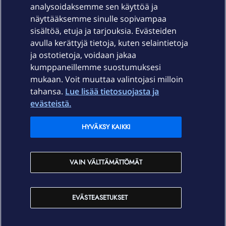
Laitteet & liittymät
analysoidaksemme sen käyttöä ja
näyttääksemme sinulle sopivampaa
sisältöä, etuja ja tarjouksia. Evästeiden
Palvelut
avulla kerättyjä tietoja, kuten selaintietoja
ja ostotietoja, voidaan jakaa
Tuki
kumppaneillemme suostumuksesi
mukaan. Voit muuttaa valintojasi milloin
tahansa.
Lue lisää tietosuojasta ja
Ajankohtaista
evästeistä.
Elisa Oyj
HYVÄKSY KAIKKI
In English
VAIN VÄLTTÄMÄTTÖMÄT
På Svenska
EVÄSTEASETUKSET
Sopimusehdot
Tietosuoja
Saavutettavuus
Evästeasetukset
Tekijänoikeudet © 2026 Elisa Oyj.