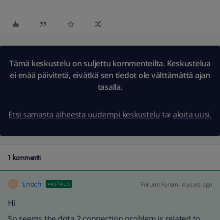
Tämä keskustelu on suljettu kommenteilta. Keskustelua
ei enää päivitetä, eivätkä sen tiedot ole välttämättä ajan
tasalla.
Etsi samasta aiheesta uudempi keskustelu
tai
aloita uusi.
1 kommentti
Enoch
Forum|Forum|4 years ago
VASTAUS
E
Hi
So seems the dota 2 connection problem is related to