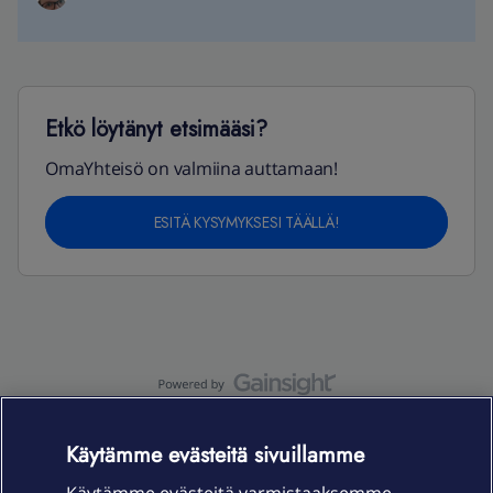
Etkö löytänyt etsimääsi?
OmaYhteisö on valmiina auttamaan!
ESITÄ KYSYMYKSESI TÄÄLLÄ!
OmaYhteisö-käyttöehdot
Accessibility statement
Käytämme evästeitä sivuillamme