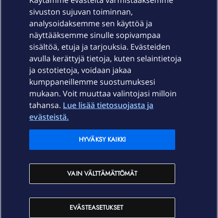
Käytämme evästeitä varmistaaksemme
sivuston sujuvan toiminnan,
Laitteet & liittymät
analysoidaksemme sen käyttöä ja
näyttääksemme sinulle sopivampaa
sisältöä, etuja ja tarjouksia. Evästeiden
Palvelut
avulla kerättyjä tietoja, kuten selaintietoja
ja ostotietoja, voidaan jakaa
Tuki
kumppaneillemme suostumuksesi
mukaan. Voit muuttaa valintojasi milloin
tahansa.
Lue lisää tietosuojasta ja
Ajankohtaista
evästeistä.
Elisa Oyj
HYVÄKSY KAIKKI
In English
VAIN VÄLTTÄMÄTTÖMÄT
På Svenska
EVÄSTEASETUKSET