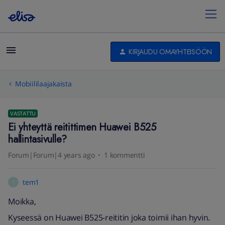
KIRJAUDU OMAYHTEISÖÖN
Mobiililaajakaista
VASTATTU
Ei yhteyttä reitittimen Huawei B525
hallintasivulle?
Forum|Forum|4 years ago
1 kommentti
tem1
T
Moikka,
Kyseessä on Huawei B525-reititin joka toimii ihan hyvin.