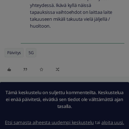
yhteydessä. Ikävä kyllä näissä
tapauksissa vaihtoehdot on laittaa laite
takuuseen mikäli takuuta vielä jäljellä /
huoltoon.
Päivitys
5G
Tämä keskustelu on suljettu kommenteilta. Keskustelua
ei enää päivitetä, eivätkä sen tiedot ole välttämättä ajan
tasalla.
Etsi samasta aiheesta uudempi keskustelu
tai
aloita uusi.