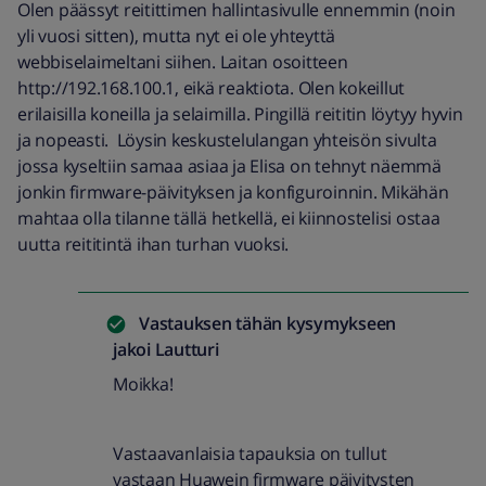
Olen päässyt reitittimen hallintasivulle ennemmin (noin
yli vuosi sitten), mutta nyt ei ole yhteyttä
webbiselaimeltani siihen. Laitan osoitteen
http://192.168.100.1, eikä reaktiota. Olen kokeillut
erilaisilla koneilla ja selaimilla. Pingillä reititin löytyy hyvin
ja nopeasti. Löysin keskustelulangan yhteisön sivulta
jossa kyseltiin samaa asiaa ja Elisa on tehnyt näemmä
jonkin firmware-päivityksen ja konfiguroinnin. Mikähän
mahtaa olla tilanne tällä hetkellä, ei kiinnostelisi ostaa
uutta reititintä ihan turhan vuoksi.
Vastauksen tähän kysymykseen
jakoi
Lautturi
Moikka!
Vastaavanlaisia tapauksia on tullut
vastaan Huawein firmware päivitysten