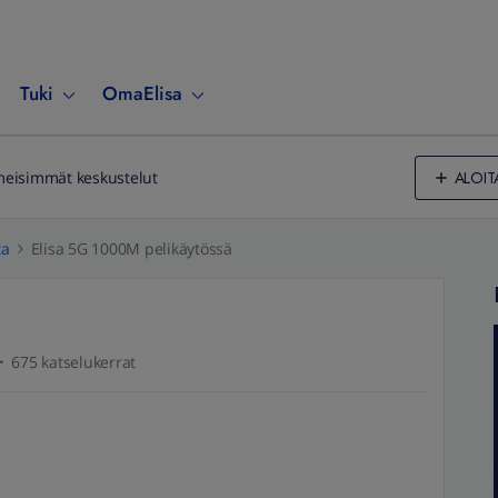
Tuki
OmaElisa
ALOIT
meisimmät keskustelut
ta
Elisa 5G 1000M pelikäytössä
675 katselukerrat