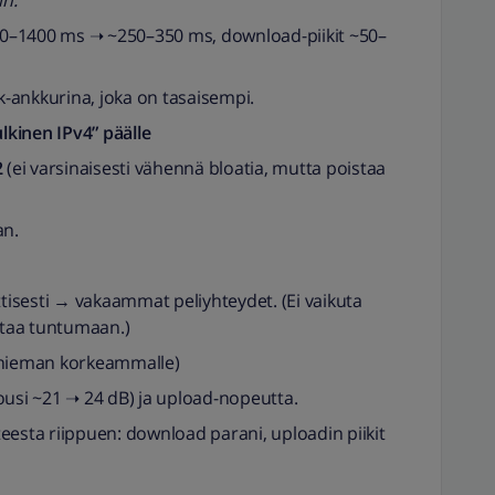
in.
000–1400 ms ➝ ~250–350 ms, download-piikit ~50–
k-ankkurina, joka on tasaisempi.
ulkinen IPv4” päälle
2
(ei varsinaisesti vähennä bloatia, mutta poistaa
an.
tisesti → vakaammat peliyhteydet. (Ei vaikuta
ttaa tuntumaan.)
/hieman korkeammalle)
usi ~21 ➝ 24 dB) ja upload-nopeutta.
nteesta riippuen: download parani, uploadin piikit