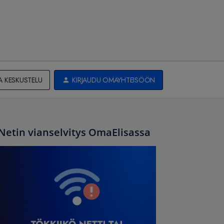
A KESKUSTELU
KIRJAUDU OMAYHTEISÖÖN
Netin vianselvitys OmaElisassa