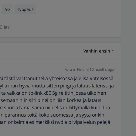
5G
Nopeus
Jaa
Vanhin ensin
Forum|Forum|10 months ago
i tästä valittanut telia yhteisössä ja elisa yhteisössä
llä ihan hyviä mutta sitten pingi ja lataus latenssi ja
aita vaikka on tp-link x80 5g reititin jossa ulkoinen
maan niin silti pingi on liian korkea ja lataus
ian suuria tämä sama niin elisan liittymällä kuin dna
rkon parannus töitä koko suomessa ja syytä onkin
ilman onkelmia esimerkiksi nvdia pilvipalvelun pelejä