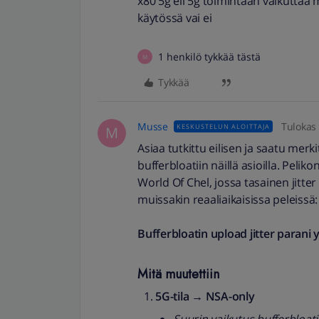
x80 5g eli 5g toimintaan vaikuttaa
käytössä vai ei
1 henkilö tykkää tästä
M
Tykkää
Musse
Tulokas
KESKUSTELUN ALOITTAJA
M
Asiaa tutkittu eilisen ja saatu mer
bufferbloatiin näillä asioilla. Pel
World Of Chel, jossa tasainen jitte
muissakin reaaliaikaisissa peleissä:
Bufferbloatin upload jitter parani y
Mitä muutettiin
5G-tila → NSA-only