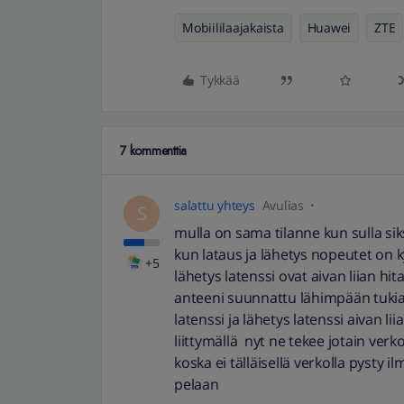
Mobiililaajakaista
Huawei
ZTE
Tykkää
7 kommenttia
salattu yhteys
Avulias
S
mulla on sama tilanne kun sulla siks
kun lataus ja lähetys nopeutet on ky
+5
lähetys latenssi ovat aivan liian hit
anteeni suunnattu lähimpään tukiase
latenssi ja lähetys latenssi aivan li
liittymällä nyt ne tekee jotain ve
koska ei tälläisellä verkolla pysty 
pelaan