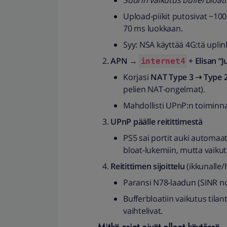
Suurin vaikutus bufferbloati
Upload-piikit putosivat ~1
70 ms luokkaan.
Syy: NSA käyttää 4G:tä uplin
APN →
+ Elisan “J
internet4
Korjasi
NAT Type 3 ➝ Type 
pelien NAT-ongelmat).
Mahdollisti UPnP:n toiminn
UPnP päälle reitittimestä
PS5 sai portit auki automaat
bloat-lukemiin, mutta vaiku
Reitittimen sijoittelu
(ikkunalle
Paransi N78-laadun (SINR no
Bufferbloatiin vaikutus tila
vaihtelivat.