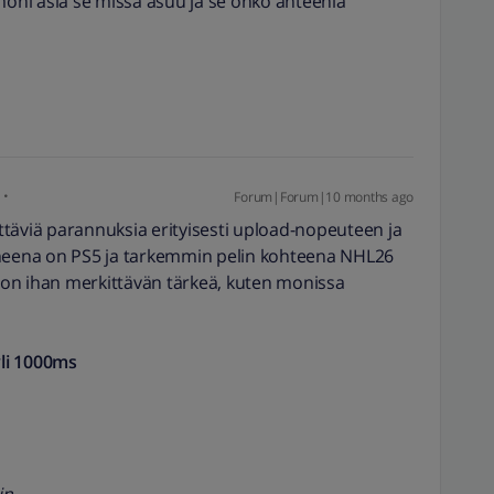
 moni asia se missä asuu ja se onko anteenia
Forum|Forum|10 months ago
kittäviä parannuksia erityisesti upload-nopeuteen ja
ikoneena on PS5 ja tarkemmin pelin kohteena NHL26
r on ihan merkittävän tärkeä, kuten monissa
li
1000ms