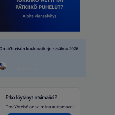
OmaYhteisön kuukausikirje kesäkuu 2026
1 kuukausi sitten
Etkö löytänyt etsimääsi?
OmaYhteisö on valmiina auttamaan!