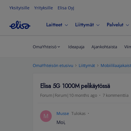
Yksityisille
Yrityksille
Elisa Oyj
Laitteet
Liittymät
Palvelut
OmaYhteisö
Ideapaja
Ajankohtaista
Vii
OmaYhteisön etusivu
Liittymät
Mobiililaajakais
Elisa 5G 1000M pelikäytössä
Forum|Forum|10 months ago
7 kommenttia
Musse
Tulokas
M
Moi,