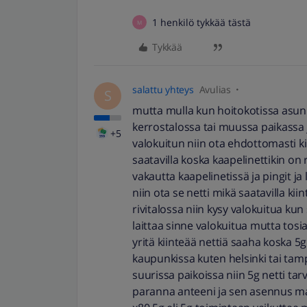
1 henkilö tykkää tästä
M
Tykkää
salattu yhteys
Avulias
S
mutta mulla kun hoitokotissa asun n
kerrostalossa tai muussa paikassa j
+5
valokuitun niin ota ehdottomasti kii
saatavilla koska kaapelinettikin on
vakautta kaapelinetissä ja pingit ja 
niin ota se netti mikä saatavilla kiin
rivitalossa niin kysy valokuitua kun
laittaa sinne valokuitua mutta tosi
yritä kiinteää nettiä saaha koska 5
kaupunkissa kuten helsinki tai tamp
suurissa paikoissa niin 5g netti tar
paranna anteeni ja sen asennus maks