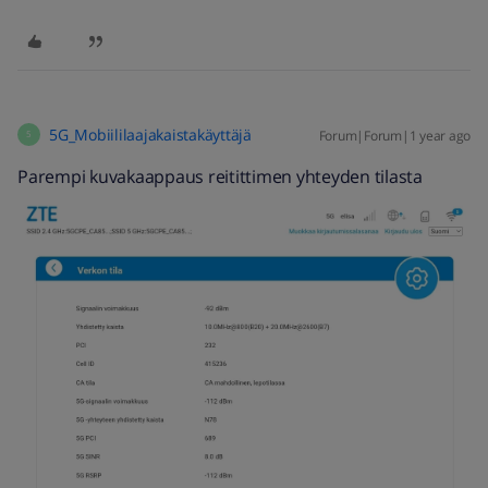
5G_Mobiililaajakaistakäyttäjä
Forum|Forum|1 year ago
5
Parempi kuvakaappaus reitittimen yhteyden tilasta