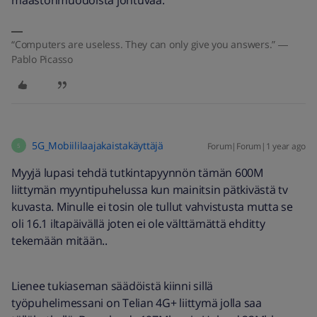
maastonmuodoista johtuvaa.
“Computers are useless. They can only give you answers.” ―
Pablo Picasso
5G_Mobiililaajakaistakäyttäjä
Forum|Forum|1 year ago
5
Myyjä lupasi tehdä tutkintapyynnön tämän 600M
liittymän myyntipuhelussa kun mainitsin pätkivästä tv
kuvasta. Minulle ei tosin ole tullut vahvistusta mutta se
oli 16.1 iltapäivällä joten ei ole välttämättä ehditty
tekemään mitään..
Lienee tukiaseman säädöistä kiinni sillä
työpuhelimessani on Telian 4G+ liittymä jolla saa