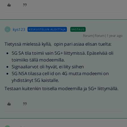
kys123
KESKUSTELUN ALOITTAJA
VASTAUS
K
Forum|Forum|1 year ago
Tietyssä mielessä kyllä, opin pari asiaa elisan tuelta:
5G SA tila toimii vain 5G+ liittymissä. Epäselvää oli
toimiiko tällä modeemilla.
Signaaliarvot oli hyvät, ei liity siihen
5G NSA tilassa cell id on 4G mutta modeemi on
yhdistänyt 5G kaistalle.
Testaan kuitenkin toisella modeemilla ja 5G+ liittymällä.