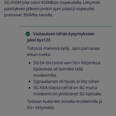
5G 450M joka toimi 450Mbps nopeudella. Liittymän
päivityksen jälkeen jonkin ajan päästä nopeudet
putosivat 350Mbs tasoille.
Vastauksen tähän kysymykseen
jakoi
kys123
Tietyssä mielessä kyllä, opin pari asiaa
elisan tuelta:
5G SA tila toimii vain 5G+ liittymissä.
Epäselvää oli toimiiko tällä
modeemilla.
Signaaliarvot oli hyvät, ei liity siihen
5G NSA tilassa cell id on 4G mutta
modeemi on yhdistänyt 5G kaistalle.
Testaan kuitenkin toisella modeemilla ja
5G+ liittymällä.