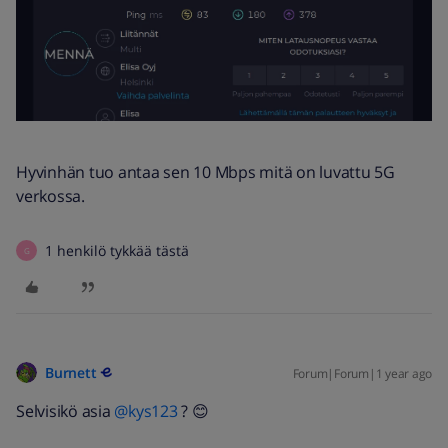
Hyvinhän tuo antaa sen 10 Mbps mitä on luvattu 5G
verkossa.
1 henkilö tykkää tästä
G
Burnett
Forum|Forum|1 year ago
Selvisikö asia ​
@kys123
? 😊