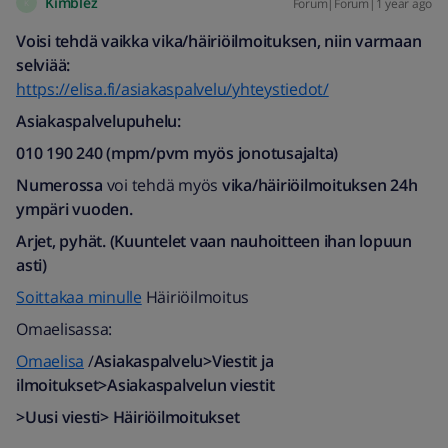
Kimblez
Forum|Forum|1 year ago
K
Voisi tehdä vaikka vika/häiriöilmoituksen, niin varmaan
selviää:
https://elisa.fi/asiakaspalvelu/yhteystiedot/
Asiakaspalvelupuhelu:
010 190 240 (mpm/pvm myös jonotusajalta)​
Numerossa
voi tehdä myös
vika/häiriöilmoituksen
24h
ympäri vuoden.
Arjet, pyhät. (Kuuntelet vaan nauhoitteen ihan lopuun
asti)
Soittakaa minulle
Häiriöilmoitus
Omaelisassa:
Omaelisa
/
Asiakaspalvelu>Viestit ja
ilmoitukset>Asiakaspalvelun viestit
>Uusi viesti> Häiriöilmoitukset