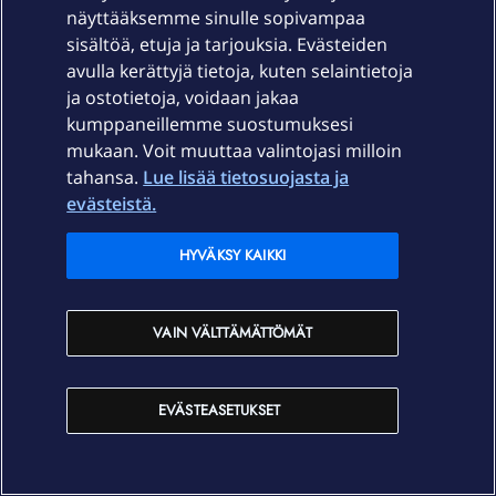
toimia huonommin kuin 4G.
näyttääksemme sinulle sopivampaa
sisältöä, etuja ja tarjouksia. Evästeiden
avulla kerättyjä tietoja, kuten selaintietoja
Tosin vaikuttaa näin lyhyen kokeilun jälkeen että 600M
ja ostotietoja, voidaan jakaa
netti antaa huonommat nopeudet kuin edellinen 300M
kumppaneillemme suostumuksesi
Periaatteessa samalla yhteystekniikalla noin ei pitäisi
mukaan. Voit muuttaa valintojasi milloin
olla, mutta mistä sen tietää. Ero voi johtua siitäkin, että
tahansa.
Lue lisää tietosuojasta ja
laite ei ole enää ihan samassa paikassa?
evästeistä.
Joka tapauksessa on aika selvää, että normaalitilanteessa
liittymästä tuossa paikassa saatava 50 megan
HYVÄKSY KAIKKI
latausnopeus ei muutu miksikään sillä, että liittymän
teoreettinen maksiminopeus nostetaan 300 → 600M.
Ruuhkatilanteessa noilla voi olla jotain eroa priorisoinnin
VAIN VÄLTTÄMÄTTÖMÄT
suhteen.
50M pitäisi kyllä riittää hyvin Katsomon katseluun, jos
EVÄSTEASETUKSET
samaan aikaan verkossa ei tehdä jotain muuta paljon
dataa käyttävää toimintaa, joten todennäköisesti
yhteyden heikko laatu on suurempi ongelma kuin