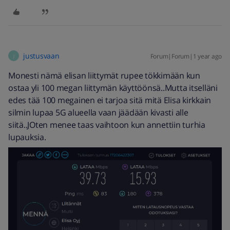
justusvaan
Forum|Forum|1 year ago
J
Monesti nämä elisan liittymät rupee tökkimään kun
ostaa yli 100 megan liittymän käyttöönsä..Mutta itselläni
edes tää 100 megainen ei tarjoa sitä mitä Elisa kirkkain
silmin lupaa 5G alueella vaan jäädään kivasti alle
siitä..JOten menee taas vaihtoon kun annettiin turhia
lupauksia.