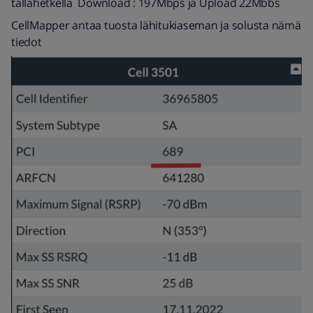
tällähetkellä Download : 197Mbps ja Upload 22Mbbs
CellMapper antaa tuosta lähitukiaseman ja solusta nämä
tiedot