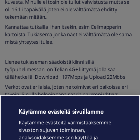
kuvasta. Minulle ei tosin ole tullut vahvistusta mutta se
oli 16.1 iltapäivällä joten ei ole välttämättä ehditty
tekemään mitään..
Kannattaa tutkailla ihan itsekin, esim Cellmapperin
kartoista. Tukiasema jonka näet ei välttämättä ole sama
mistä yhteytesi tulee.
Lienee tukiaseman säädöistä kiinni sillä
työpuhelimessani on Telian 4G+ liittymä jolla saa
tällähetkellä Download : 197Mbps ja Upload 22Mbbs
Verkot ovat erilaisia, joten ne toimivat eri paikoissa eri
tavoin. Sinulla helpoin tapa saada parempi yhteys
saattaisi olla operaattorin vaihto. Jos et ole yhteisverkon
alueella, niin kannattaa testata myös kolmas saatavilla
Käytämme evästeitä sivuillamme
oleva verkko.
Käytämme evästeitä varmistaaksemme
Kannattaa muuten testata nykyiselläkin liittymällä pelkän
sivuston sujuvan toiminnan,
4G:n toimivuus. Toisinaan, joissain paikoissa 5G saattaa
analysoidaksemme sen käyttöä ja