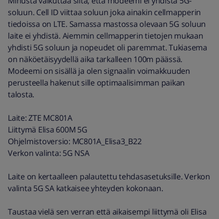
Minusta vaikuttaa siltä, että modeemi ei yhdistä 5G-
soluun. Cell ID viittaa soluun joka ainakin cellmapperin
tiedoissa on LTE. Samassa mastossa olevaan 5G soluun
laite ei yhdistä. Aiemmin cellmapperin tietojen mukaan
yhdisti 5G soluun ja nopeudet oli paremmat. Tukiasema
on näköetäisyydellä aika tarkalleen 100m päässä.
Modeemi on sisällä ja olen signaalin voimakkuuden
perusteella hakenut sille optimaalisimman paikan
talosta.
Laite: ZTE MC801A
Liittymä Elisa 600M 5G
Ohjelmistoversio: MC801A_Elisa3_B22
Verkon valinta: 5G NSA
Laite on kertaalleen palautettu tehdasasetuksille. Verkon
valinta 5G SA katkaisee yhteyden kokonaan.
Taustaa vielä sen verran että aikaisempi liittymä oli Elisa