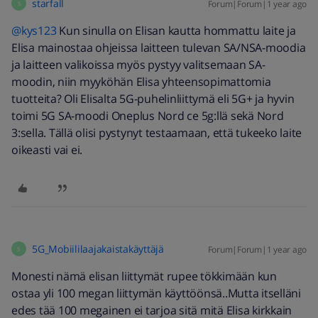
starfall
Forum|Forum|1 year ago
S
@kys123
Kun sinulla on Elisan kautta hommattu laite ja
Elisa mainostaa ohjeissa laitteen tulevan SA/NSA-moodia
ja laitteen valikoissa myös pystyy valitsemaan SA-
moodin, niin myyköhän Elisa yhteensopimattomia
tuotteita? Oli Elisalta 5G-puhelinliittymä eli 5G+ ja hyvin
toimi 5G SA-moodi Oneplus Nord ce 5g:llä sekä Nord
3:sella. Tällä olisi pystynyt testaamaan, että tukeeko laite
oikeasti vai ei.
5G_Mobiililaajakaistakäyttäjä
Forum|Forum|1 year ago
5
Monesti nämä elisan liittymät rupee tökkimään kun
ostaa yli 100 megan liittymän käyttöönsä..Mutta itselläni
edes tää 100 megainen ei tarjoa sitä mitä Elisa kirkkain