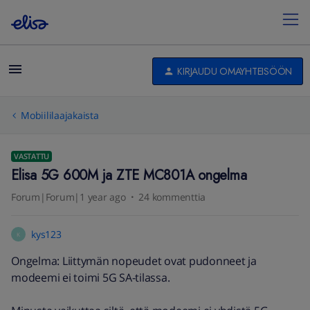
KIRJAUDU OMAYHTEISÖÖN
Mobiililaajakaista
VASTATTU
Elisa 5G 600M ja ZTE MC801A ongelma
Forum|Forum|1 year ago
24 kommenttia
kys123
K
Ongelma: Liittymän nopeudet ovat pudonneet ja
modeemi ei toimi 5G SA-tilassa.