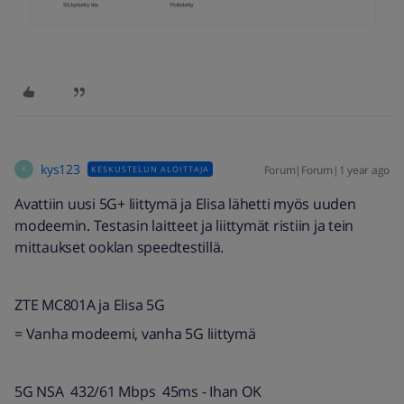
kys123
Forum|Forum|1 year ago
KESKUSTELUN ALOITTAJA
K
Avattiin uusi 5G+ liittymä ja Elisa lähetti myös uuden
modeemin. Testasin laitteet ja liittymät ristiin ja tein
mittaukset ooklan speedtestillä.
ZTE MC801A ja Elisa 5G
= Vanha modeemi, vanha 5G liittymä
5G NSA 432/61 Mbps 45ms - Ihan OK