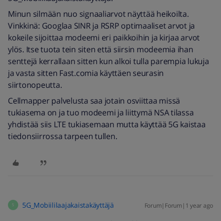
Minun silmään nuo signaaliarvot näyttää heikoilta.
Vinkkinä: Googlaa SINR ja RSRP optimaaliset arvot ja
kokeile sijoittaa modeemi eri paikkoihin ja kirjaa arvot
ylös. Itse tuota tein siten että siirsin modeemia ihan
senttejä kerrallaan sitten kun alkoi tulla parempia lukuja
ja vasta sitten Fast.comia käyttäen seurasin
siirtonopeutta.
Cellmapper palvelusta saa jotain osviittaa missä
tukiasema on ja tuo modeemi ja liittymä NSA tilassa
yhdistää siis LTE tukiasemaan mutta käyttää 5G kaistaa
tiedonsiirrossa tarpeen tullen.
5G_Mobiililaajakaistakäyttäjä
Forum|Forum|1 year ago
5