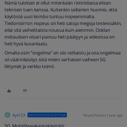
Nämä tulokset ei ollut mitenkään ristiriidassa elisan
teknisen tuen kanssa. Kuitenkin sellainen huomio, että
käytössä uusi kombo tuntuu nopeammalta.
Tiedonsiirron nopeus on heti satoja megoja testeissäkin,
eikä sitä vaiheittaista nousua kuin aiemmin. Ooklan
mittauksen viisari painuu heti päätyyn ja videoissa on
heti hyvä kuvanlaatu.
Omalta osin ”ongelma” on siis ratkaistu ja osa ongelmaa
oli väärinkäsitys siitä miten varhaisen vaiheen 5G
liittymät ja verkko toimii.
kys123
Forum|Forum|1 year ago
KESKUSTELUN ALOITTAJA
K
​​​​​​5G_Mobiililaajakaistakäyttäjä: