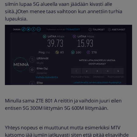
silmin lupaa 5G alueella vaan jäädään kivasti alle
siitä..JOten menee taas vaihtoon kun annettiin turhia
lupauksia.
Minulla sama ZTE 801 A reititin ja vaihdoin juuri eilen
entisen 5G 300M liittymän 5G 600M liittymään.
Yhteys nopeus ei muuttunut mutta esimerkiksi MTV
katsomo jää jumiin jatkuvasti siten että pitää elisaviihde