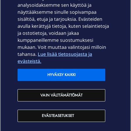
Laitteet & liittymät
analysoidaksemme sen käyttöä ja
näyttääksemme sinulle sopivampaa
sisältöä, etuja ja tarjouksia. Evästeiden
Palvelut
avulla kerättyjä tietoja, kuten selaintietoja
ja ostotietoja, voidaan jakaa
Tuki
kumppaneillemme suostumuksesi
mukaan. Voit muuttaa valintojasi milloin
tahansa.
Lue lisää tietosuojasta ja
Ajankohtaista
evästeistä.
Elisa Oyj
HYVÄKSY KAIKKI
In English
VAIN VÄLTTÄMÄTTÖMÄT
På Svenska
EVÄSTEASETUKSET
Sopimusehdot
Tietosuoja
Saavutettavuus
Evästeasetukset