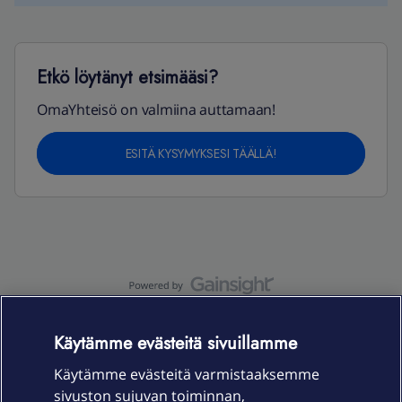
Etkö löytänyt etsimääsi?
OmaYhteisö on valmiina auttamaan!
ESITÄ KYSYMYKSESI TÄÄLLÄ!
OmaYhteisö-käyttöehdot
Accessibility statement
Käytämme evästeitä sivuillamme
Käytämme evästeitä varmistaaksemme
sivuston sujuvan toiminnan,