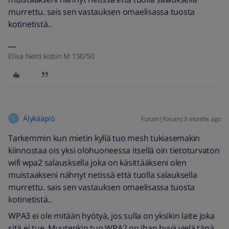
murrettu. sais sen vastauksen omaelisassa tuosta
kotinetistä..
Elisa Netti kotiin M 150/50
Älykääpiö
Forum|Forum|3 months ago
Ä
Tarkemmin kun mietin kyllä tuo mesh tukiasemakin
kiinnostaa ois yksi olohuoneessa itsellä oin tietoturvaton
wifi wpa2 salausksella joka on käsittääkseni olen
muistaakseni nähnyt netissä että tuolla salauksella
murrettu. sais sen vastauksen omaelisassa tuosta
kotinetistä..
WPA3 ei ole mitään hyötyä, jos sulla on yksikin laite joka
sitä ei tue. Muutenkin tuo WPA2 on ihan hyvä vielä tänä