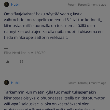
Hubii
Forum|Forum|3 months ago
Oma “laajakaista” haku näyttää vaan g.fastia..
vaihtoehdot on kaapelimodeemi d 3.1 tai tuo kotinetti,,
kiinnostas millä suunnalla on tukiasema täällä olen
nähnyt kerrostalojen katolla noita mobiili tukiasema en
tiedä minkä operaattorin vrikkaaa t.
Elisa Netti kotiin M 150/50
Hubii
Forum|Forum|3 months ago
Tarkemmin kun mietin kyllä tuo mesh tukiasemakin
kiinnostaa ois yksi olohuoneessa itsellä oin tietoturvaton
wifi wpa2 salausksella joka on käsittääkseni olen
muistaakseni nähnyt netissä että tuolla salauksella