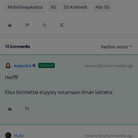
Mobiililaajakaista
5G
5G Kotinetti
Aito 5G
15 kommenttia
Vanhin ensin
eepuska
Forum|Forum|4 months ago
VASTAUS
Hei!👋
Elisa Kotinettiä ei pysty ostamaan ilman laitteita.
Hubii
Forum|Forum|4 months ago