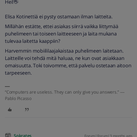
Hei!👋
Elisa Kotinettiä ei pysty ostamaan ilman laitteita.
Millähän estätte, ettei asiakas siirrä vaikka liittymää
puhelimeen tai toiseen laitteeseen ja laita mukana
tulevaa laitetta kaappiin?
Harvemmin mobiililaajakaistaa puhelimeen laitetaan.
Laitteille voi tehdä mitä haluaa, ne kun ovat asiakkaan
omaisuutta. Toki toivomme, että palvelu ostetaan aitoon
tarpeeseen.
“Computers are useless. They can only give you answers.” ―
Pablo Picasso
Sokrates
Forum|Forum|3 months ago