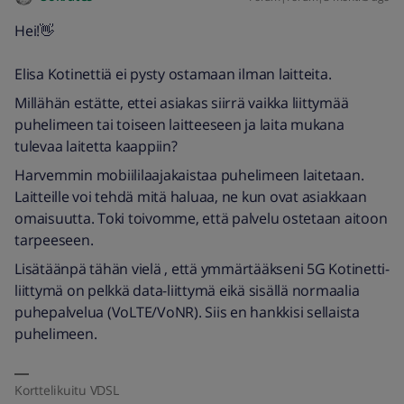
Hei!👋
Elisa Kotinettiä ei pysty ostamaan ilman laitteita.
Millähän estätte, ettei asiakas siirrä vaikka liittymää
puhelimeen tai toiseen laitteeseen ja laita mukana
tulevaa laitetta kaappiin?
Harvemmin mobiililaajakaistaa puhelimeen laitetaan.
Laitteille voi tehdä mitä haluaa, ne kun ovat asiakkaan
omaisuutta. Toki toivomme, että palvelu ostetaan aitoon
tarpeeseen.
Lisätäänpä tähän vielä , että ymmärtääkseni 5G Kotinetti-
liittymä on pelkkä data-liittymä eikä sisällä normaalia
puhepalvelua (VoLTE/VoNR). Siis en hankkisi sellaista
puhelimeen.
Korttelikuitu VDSL