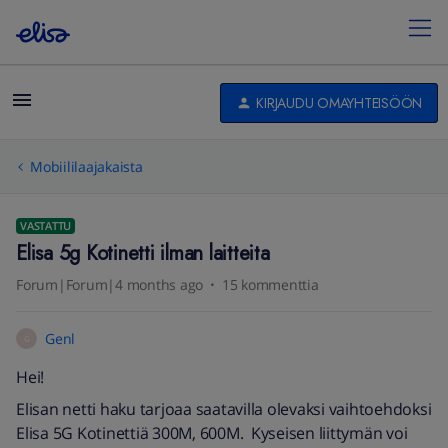
KIRJAUDU OMAYHTEISÖÖN
Mobiililaajakaista
VASTATTU
Elisa 5g Kotinetti ilman laitteita
Forum|Forum|4 months ago
15 kommenttia
Genl
G
Hei!
Elisan netti haku tarjoaa saatavilla olevaksi vaihtoehdoksi
Elisa 5G Kotinettiä 300M, 600M. Kyseisen liittymän voi