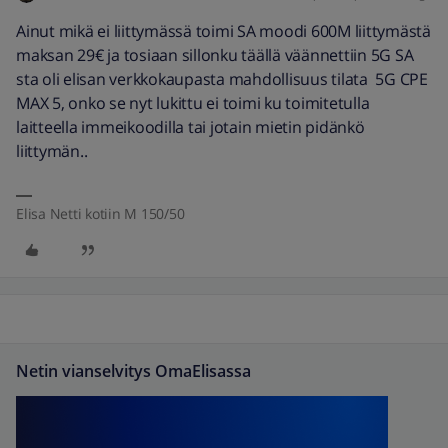
Ainut mikä ei liittymässä toimi SA moodi 600M liittymästä
maksan 29€ ja tosiaan sillonku täällä väännettiin 5G SA
sta oli elisan verkkokaupasta mahdollisuus tilata 5G CPE
MAX 5, onko se nyt lukittu ei toimi ku toimitetulla
laitteella immeikoodilla tai jotain mietin pidänkö
liittymän..
Elisa Netti kotiin M 150/50
Netin vianselvitys OmaElisassa