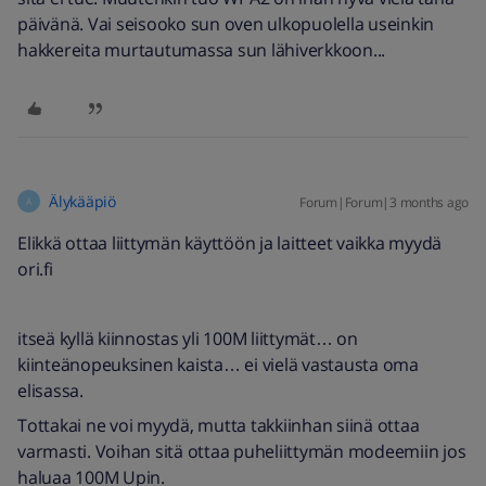
päivänä. Vai seisooko sun oven ulkopuolella useinkin
hakkereita murtautumassa sun lähiverkkoon...
Älykääpiö
Forum|Forum|3 months ago
Ä
Elikkä ottaa liittymän käyttöön ja laitteet vaikka myydä
ori.fi
itseä kyllä kiinnostas yli 100M liittymät… on
kiinteänopeuksinen kaista… ei vielä vastausta oma
elisassa.
Tottakai ne voi myydä, mutta takkiinhan siinä ottaa
varmasti. Voihan sitä ottaa puheliittymän modeemiin jos
haluaa 100M Upin.