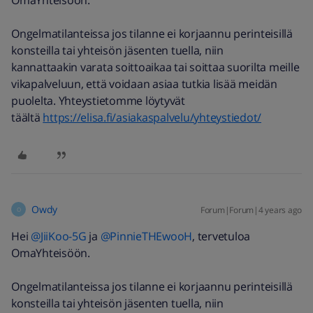
OmaYhteisöön.
Ongelmatilanteissa jos tilanne ei korjaannu perinteisillä
konsteilla tai yhteisön jäsenten tuella, niin
kannattaakin varata soittoaikaa tai soittaa suorilta meille
vikapalveluun, että voidaan asiaa tutkia lisää meidän
puolelta. Yhteystietomme löytyvät
täältä
https://elisa.fi/asiakaspalvelu/yhteystiedot/
Owdy
Forum|Forum|4 years ago
O
Hei
@JiiKoo-5G
ja
@PinnieTHEwooH
, tervetuloa
OmaYhteisöön.
Ongelmatilanteissa jos tilanne ei korjaannu perinteisillä
konsteilla tai yhteisön jäsenten tuella, niin