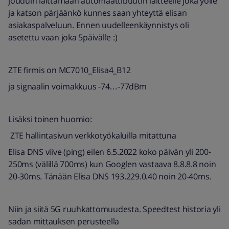
jouduin laittamaan automaattibuutin laitteelle joka yölle
ja katson pärjäänkö kunnes saan yhteyttä elisan
asiakaspalveluun. Ennen uudelleenkäynnistys oli
asetettu vaan joka 5päivälle :)
ZTE firmis on MC7010_Elisa4_B12
ja signaalin voimakkuus -74…-77dBm
Lisäksi toinen huomio:
ZTE hallintasivun verkkotyökaluilla mitattuna
Elisa DNS viive (ping) eilen 6.5.2022 koko päivän yli 200-
250ms (välillä 700ms) kun Googlen vastaava 8.8.8.8 noin
20-30ms. Tänään Elisa DNS 193.229.0.40 noin 20-40ms.
Niin ja siitä 5G ruuhkattomuudesta. Speedtest historia yli
sadan mittauksen perusteella