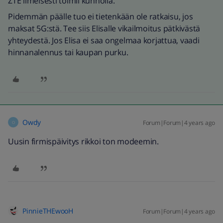
ZTE ilmeisesti toimii kunnolla.
Pidemmän päälle tuo ei tietenkään ole ratkaisu, jos
maksat 5G:stä. Tee siis Elisalle vikailmoitus pätkivästä
yhteydestä. Jos Elisa ei saa ongelmaa korjattua, vaadi
hinnanalennus tai kaupan purku.
Owdy
Forum|Forum|4 years ago
O
Uusin firmispäivitys rikkoi ton modeemin.
PinnieTHEwooH
Forum|Forum|4 years ago