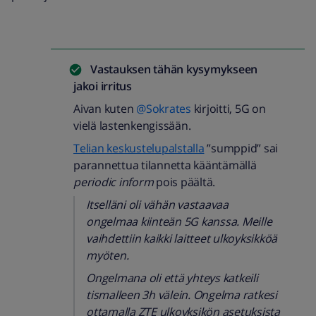
Vastauksen tähän kysymykseen
jakoi
irritus
Aivan kuten
@Sokrates
kirjoitti, 5G on
vielä lastenkengissään.
Telian keskustelupalstalla
”sumppid” sai
parannettua tilannetta kääntämällä
periodic inform
pois päältä.
Itselläni oli vähän vastaavaa
ongelmaa kiinteän 5G kanssa. Meille
vaihdettiin kaikki laitteet ulkoyksikköä
myöten.
Ongelmana oli että yhteys katkeili
tismalleen 3h välein. Ongelma ratkesi
ottamalla ZTE ulkoyksikön asetuksista