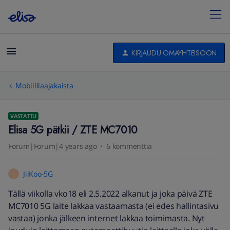
KIRJAUDU OMAYHTEISÖÖN
Mobiililaajakaista
VASTATTU
Elisa 5G pätkii / ZTE MC7010
Forum|Forum|4 years ago
6 kommenttia
JiiKoo-5G
J
Tällä viikolla vko18 eli 2.5.2022 alkanut ja joka päivä ZTE
MC7010 5G laite lakkaa vastaamasta (ei edes hallintasivu
vastaa) jonka jälkeen internet lakkaa toimimasta. Nyt