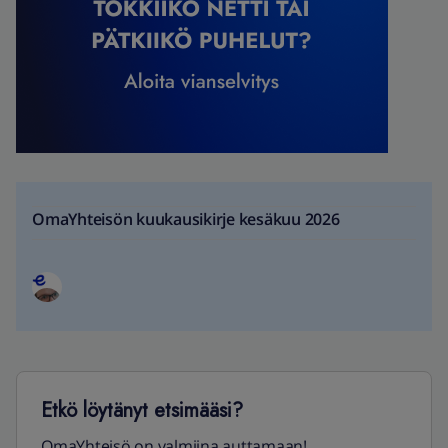
OmaYhteisön kuukausikirje kesäkuu 2026
Etkö löytänyt etsimääsi?
OmaYhteisö on valmiina auttamaan!