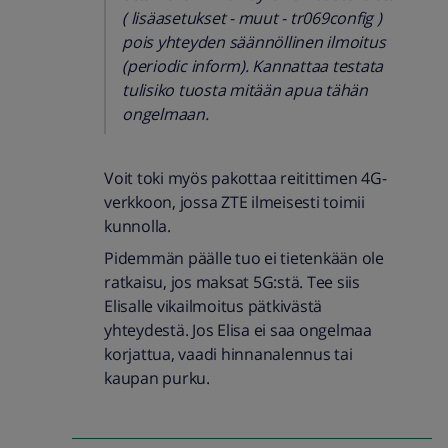
( lisäasetukset - muut - tr069config )
pois yhteyden säännöllinen ilmoitus
(periodic inform). Kannattaa testata
tulisiko tuosta mitään apua tähän
ongelmaan.
Voit toki myös pakottaa reitittimen 4G-
verkkoon, jossa ZTE ilmeisesti toimii
kunnolla.
Pidemmän päälle tuo ei tietenkään ole
ratkaisu, jos maksat 5G:stä. Tee siis
Elisalle vikailmoitus pätkivästä
yhteydestä. Jos Elisa ei saa ongelmaa
korjattua, vaadi hinnanalennus tai
kaupan purku.