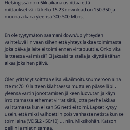
Helsingissä noin 6kk aikana osoittaa että
mittaukset välillä kello 15-23 download on 150-350 ja
muuna aikana yleensä 300-500 Mbps.
En ole tyytymätön saamani down/up yhteyden
vaihteluväliin vaan siihen että yhteys lakkaa toimimasta
joka päivä ja laite ei toimi ennen virtabuuttia. Onko vika
laitteessa vai missä? Ei jaksaisi taistella ja käyttää tähän
aikaa jokainen päivä.
Olen yrittänyt soitttaa elisa vikailmoitusnumeroon aina
zte mc7010 laitteen kilahtaessa mutta en pääse läpi…
yleensä vartin jonottamisen jälkeen luovutan ja käyn
irroittamassa ethernet virrat siitä, jotta perhe lakkaa
valittamasta kun elisan 5G netti ei toimi. Lapset kysyy
usein, että miksi vaihdettiin pois vanhasta netistä kun se
toimi aina (VDSL2 - 50/10) … niin. Miksiköhän. Katson
peiliin ja mietin samaa.