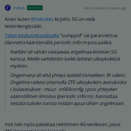
irritus
Forum|Forum|4 years ago
VASTAUS
Aivan kuten
@Sokrates
kirjoitti, 5G on vielä
lastenkengissään.
Telian keskustelupalstalla
”sumppid” sai parannettua
tilannetta kääntämällä
periodic inform
pois päältä.
Itselläni oli vähän vastaavaa ongelmaa kiinteän 5G
kanssa. Meille vaihdettiin kaikki laitteet ulkoyksikköä
myöten.
Ongelmana oli että yhteys katkeili tismalleen 3h välein.
Ongelma ratkesi ottamalla ZTE ulkoyksikön asetuksista
( lisäasetukset - muut - tr069config ) pois yhteyden
säännöllinen ilmoitus (periodic inform). Kannattaa
testata tulisiko tuosta mitään apua tähän ongelmaan.
Voit toki myös pakottaa reitittimen 4G-verkkoon, jossa