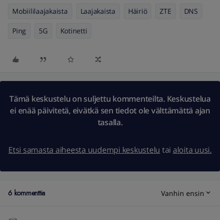
Mobiililaajakaista
Laajakaista
Häiriö
ZTE
DNS
Ping
5G
Kotinetti
Tämä keskustelu on suljettu kommenteilta. Keskustelua
ei enää päivitetä, eivätkä sen tiedot ole välttämättä ajan
tasalla.
Etsi samasta aiheesta uudempi keskustelu
tai
aloita uusi.
6 kommenttia
Vanhin ensin