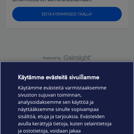
ESITÄ KYSYMYKSESI TÄÄLLÄ!
OmaYhteisö-käyttöehdot
Accessibility statement
Käytämme evästeitä sivuillamme
Käytämme evästeitä varmistaaksemme
sivuston sujuvan toiminnan,
Laitteet & liittymät
analysoidaksemme sen käyttöä ja
näyttääksemme sinulle sopivampaa
sisältöä, etuja ja tarjouksia. Evästeiden
Palvelut
avulla kerättyjä tietoja, kuten selaintietoja
ja ostotietoja, voidaan jakaa