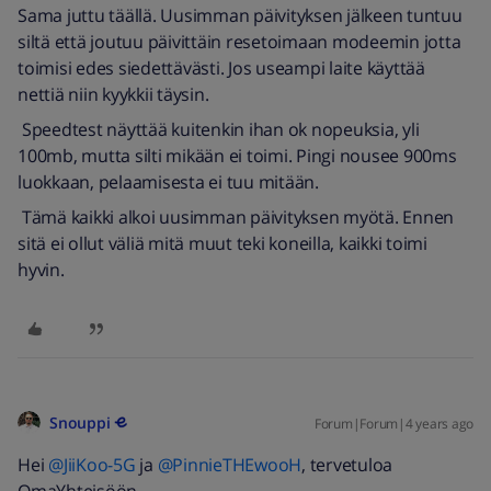
Sama juttu täällä. Uusimman päivityksen jälkeen tuntuu
siltä että joutuu päivittäin resetoimaan modeemin jotta
toimisi edes siedettävästi. Jos useampi laite käyttää
nettiä niin kyykkii täysin.
Speedtest näyttää kuitenkin ihan ok nopeuksia, yli
100mb, mutta silti mikään ei toimi. Pingi nousee 900ms
luokkaan, pelaamisesta ei tuu mitään.
Tämä kaikki alkoi uusimman päivityksen myötä. Ennen
sitä ei ollut väliä mitä muut teki koneilla, kaikki toimi
hyvin.
Snouppi
Forum|Forum|4 years ago
Hei
@JiiKoo-5G
ja
@PinnieTHEwooH
, tervetuloa