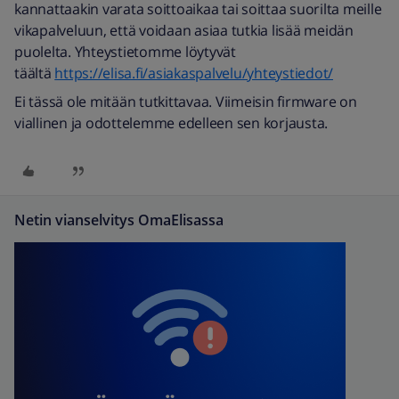
kannattaakin varata soittoaikaa tai soittaa suorilta meille
vikapalveluun, että voidaan asiaa tutkia lisää meidän
puolelta. Yhteystietomme löytyvät
täältä
https://elisa.fi/asiakaspalvelu/yhteystiedot/
Ei tässä ole mitään tutkittavaa. Viimeisin firmware on
viallinen ja odottelemme edelleen sen korjausta.
Netin vianselvitys OmaElisassa