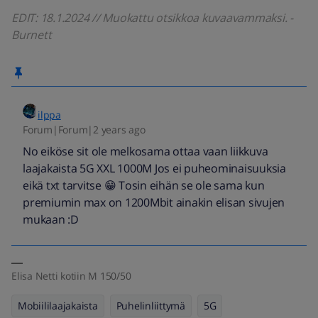
EDIT: 18.1.2024 // Muokattu otsikkoa kuvaavammaksi. -
Burnett
ilppa
Forum|Forum|2 years ago
No eiköse sit ole melkosama ottaa vaan liikkuva
laajakaista 5G XXL 1000M Jos ei puheominaisuuksia
eikä txt tarvitse 😁 Tosin eihän se ole sama kun
premiumin max on 1200Mbit ainakin elisan sivujen
mukaan :D
Elisa Netti kotiin M 150/50
Mobiililaajakaista
Puhelinliittymä
5G