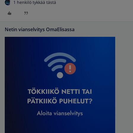
1 henkilö tykkää tästä
Netin vianselvitys OmaElisassa