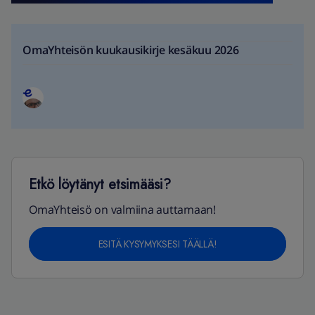
OmaYhteisön kuukausikirje kesäkuu 2026
Etkö löytänyt etsimääsi?
OmaYhteisö on valmiina auttamaan!
ESITÄ KYSYMYKSESI TÄÄLLÄ!