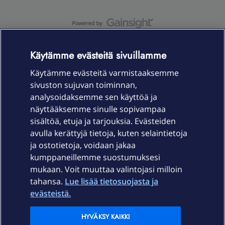
OmaYhteisö-käyttöehdot
Accessibility statement
Käytämme evästeitä sivuillamme
Käytämme evästeitä varmistaaksemme
sivuston sujuvan toiminnan,
Laitteet & liittymät
analysoidaksemme sen käyttöä ja
näyttääksemme sinulle sopivampaa
sisältöä, etuja ja tarjouksia. Evästeiden
Palvelut
avulla kerättyjä tietoja, kuten selaintietoja
ja ostotietoja, voidaan jakaa
Tuki
kumppaneillemme suostumuksesi
mukaan. Voit muuttaa valintojasi milloin
tahansa.
Lue lisää tietosuojasta ja
Ajankohtaista
evästeistä.
Elisa Oyj
HYVÄKSY KAIKKI