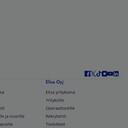
Elisa Oyj
lma
Elisa yrityksenä
Yrityksille
lit
Operaattoreille
lle ja nuorille
Rekrytointi
apselle
Tiedotteet