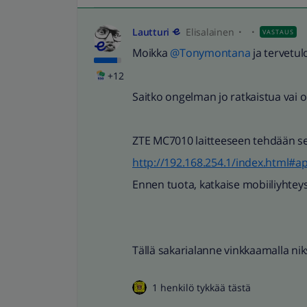
Lautturi
Elisalainen
VASTAUS
Moikka
@Tonymontana
ja tervetu
+12
Saitko ongelman jo ratkaistua vai
ZTE MC7010 laitteeseen tehdään s
http://192.168.254.1/index.html#a
Ennen tuota, katkaise mobiiliyhteys
Tällä sakarialanne vinkkaamalla nik
1 henkilö tykkää tästä