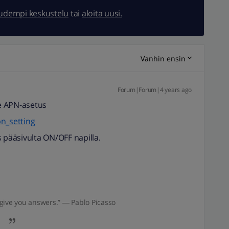
uudempi keskustelu
tai
aloita uusi.
Vanhin ensin
Forum|Forum|4 years ago
e APN-asetus
pn_setting
 pääsivulta ON/OFF napilla.
give you answers.” ― Pablo Picasso