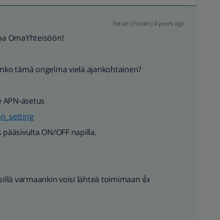
Forum|Forum|4 years ago
loa OmaYhteisöön!
 onko tämä ongelma vielä ajankohtainen?
e APN-asetus
pn_setting
 pääsivulta ON/OFF napilla.
sillä varmaankin voisi lähteä toimimaan 👍