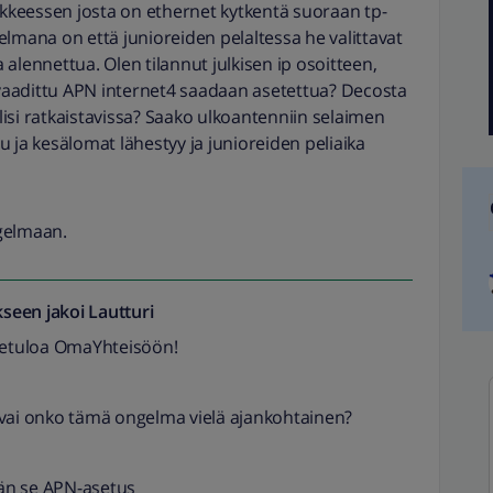
okkeessen josta on ethernet kytkentä suoraan tp-
elmana on että junioreiden pelaltessa he valittavat
a alennettua. Olen tilannut julkisen ip osoitteen,
aadittu APN internet4 saadaan asetettua? Decosta
isi ratkaistavissa? Saako ulkoantenniin selaimen
 ja kesälomat lähestyy ja junioreiden peliaika
ngelmaan.
seen jakoi
Lautturi
vetuloa OmaYhteisöön!
 vai onko tämä ongelma vielä ajankohtainen?
än se APN-asetus