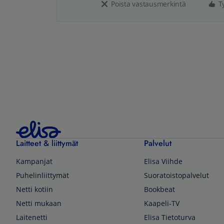
Poista vastausmerkintä
T
Laitteet & liittymät
Palvelut
Kampanjat
Elisa Viihde
Puhelinliittymät
Suoratoistopalvelut
Netti kotiin
Bookbeat
Netti mukaan
Kaapeli-TV
Laitenetti
Elisa Tietoturva