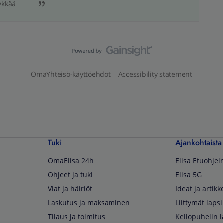
ykkää
OmaYhteisö-käyttöehdot
Accessibility statement
Tuki
Ajankohtaista
OmaElisa 24h
Elisa Etuohje
Ohjeet ja tuki
Elisa 5G
Viat ja häiriöt
Ideat ja artikke
Laskutus ja maksaminen
Liittymät lapsi
Tilaus ja toimitus
Kellopuhelin l