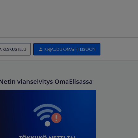
A KESKUSTELU
KIRJAUDU OMAYHTEISÖÖN
Netin vianselvitys OmaElisassa