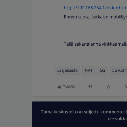
http://192.168.254.1/index.ht
Ennen tuota, katkaise mobiiliy
Tällä sakarialanne vinkkaamall
Laajakaista
NAT
5G
5G Kotin
Tykkää
Tämä keskustelu on suljettu kommenteilta.
ole vältt