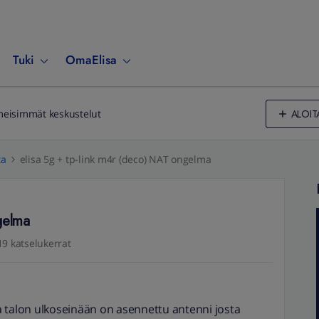
Tuki
OmaElisa
ALOIT
meisimmät keskustelut
ta
elisa 5g + tp-link m4r (deco) NAT ongelma
gelma
19 katselukerrat
 ja talon ulkoseinään on asennettu antenni josta