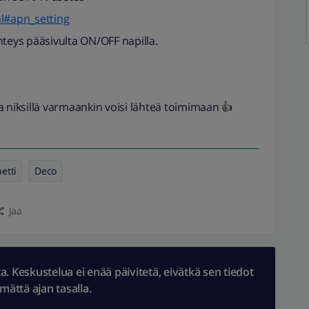
ml#apn_setting
hteys pääsivulta ON/OFF napilla.
a niksillä varmaankin voisi lähteä toimimaan 👍
etti
Deco
Jaa
 Keskustelua ei enää päivitetä, eivätkä sen tiedot
ämättä ajan tasalla.