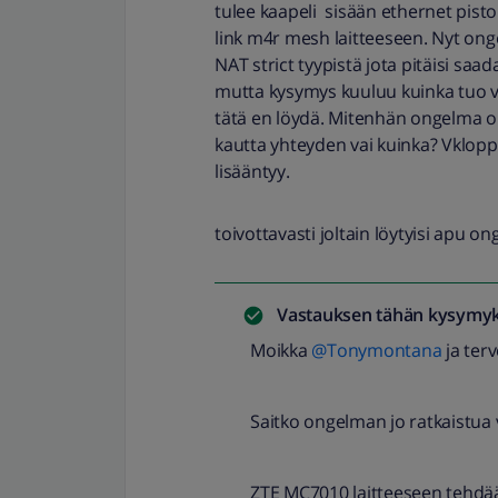
tulee kaapeli sisään ethernet pist
link m4r mesh laitteeseen. Nyt ong
NAT strict tyypistä jota pitäisi saad
mutta kysymys kuuluu kuinka tuo v
tätä en löydä. Mitenhän ongelma ol
kautta yhteyden vai kuinka? Vkloppu
lisääntyy.
toivottavasti joltain löytyisi apu o
Vastauksen tähän kysymyk
Moikka
@Tonymontana
ja ter
Saitko ongelman jo ratkaistua
ZTE MC7010 laitteeseen tehdä