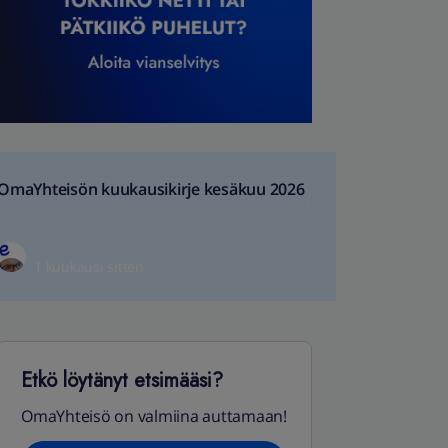
OmaYhteisön kuukausikirje kesäkuu 2026
1 kuukausi sitten
Etkö löytänyt etsimääsi?
OmaYhteisö on valmiina auttamaan!