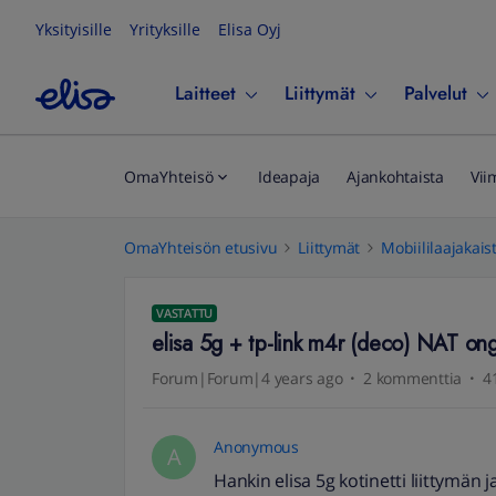
Yksityisille
Yrityksille
Elisa Oyj
Laitteet
Liittymät
Palvelut
OmaYhteisö
Ideapaja
Ajankohtaista
Vii
OmaYhteisön etusivu
Liittymät
Mobiililaajakais
VASTATTU
elisa 5g + tp-link m4r (deco) NAT on
Forum|Forum|4 years ago
2 kommenttia
4
Anonymous
A
Hankin elisa 5g kotinetti liittymän