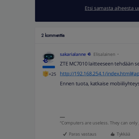
Etsi samasta aiheesta 
2 kommenttia
sakarialanne
Elisalainen
ZTE MC7010 laitteeseen tehdään s
http://192.168.254.1/index.html#a
+25
Ennen tuota, katkaise mobiiliyhteys
“Computers are useless. They can only 
Paras vastaus
Tykkää