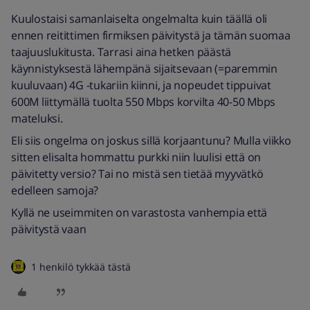
Kuulostaisi samanlaiselta ongelmalta kuin täällä oli
ennen reitittimen firmiksen päivitystä ja tämän suomaa
taajuuslukitusta. Tarrasi aina hetken päästä
käynnistyksestä lähempänä sijaitsevaan (=paremmin
kuuluvaan) 4G -tukariin kiinni, ja nopeudet tippuivat
600M liittymällä tuolta 550 Mbps korvilta 40-50 Mbps
mateluksi.
Eli siis ongelma on joskus sillä korjaantunu? Mulla viikko
sitten elisalta hommattu purkki niin luulisi että on
päivitetty versio? Tai no mistä sen tietää myyvätkö
edelleen samoja?
Kyllä ne useimmiten on varastosta vanhempia että
päivitystä vaan
1 henkilö tykkää tästä