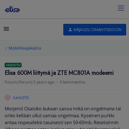
KIRJAUDU OMAYHTEISÖÖN
Mobiililaajakaista
VASTATTU
Elisa 600M liittymä ja ZTE MC801A modeemi
Forum|Forum|3 years ago
9 kommenttia
Sami255
S
Morjens! Osaisiko kukaan sanoa mikä on ongelmana tai
onko kellään ollut samaa ongelmaa. Kyseinen purkki
antaa nopeudeksi tasaisesti sen 50-60mb. Resetoinnin