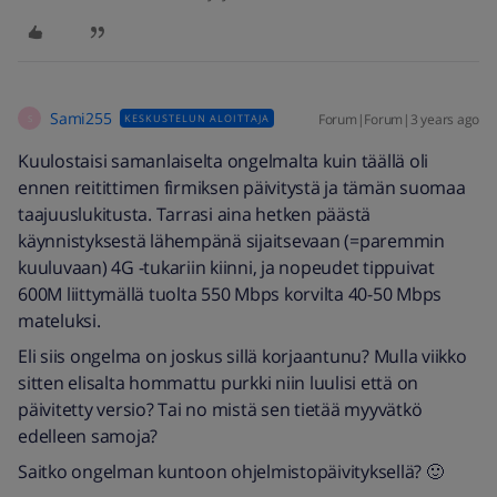
Sami255
Forum|Forum|3 years ago
KESKUSTELUN ALOITTAJA
S
Kuulostaisi samanlaiselta ongelmalta kuin täällä oli
ennen reitittimen firmiksen päivitystä ja tämän suomaa
taajuuslukitusta. Tarrasi aina hetken päästä
käynnistyksestä lähempänä sijaitsevaan (=paremmin
kuuluvaan) 4G -tukariin kiinni, ja nopeudet tippuivat
600M liittymällä tuolta 550 Mbps korvilta 40-50 Mbps
mateluksi.
Eli siis ongelma on joskus sillä korjaantunu? Mulla viikko
sitten elisalta hommattu purkki niin luulisi että on
päivitetty versio? Tai no mistä sen tietää myyvätkö
edelleen samoja?
Saitko ongelman kuntoon ohjelmistopäivityksellä? 🙂