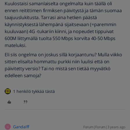
Kuulostaisi samanlaiselta ongelmalta kuin täällä oli
ennen reitittimen firmiksen päivitystä ja tämän suomaa
taajuuslukitusta. Tarrasi aina hetken päästä
käynnistyksestä lähempänä sijaitsevaan (=paremmin
kuuluvaan) 4G -tukariin kiinni, ja nopeudet tippuivat
600M liittymällä tuolta 550 Mbps korvilta 40-50 Mbps
mateluksi.
Eli siis ongelma on joskus sillä korjaantunu? Mulla viikko
sitten elisalta hommattu purkki niin luulisi että on
päivitetty versio? Tai no mistä sen tietää myyvätkö
edelleen samoja?
1 henkilö tykkää tästä
Gandalff
Forum|Forum|3 years ago
G