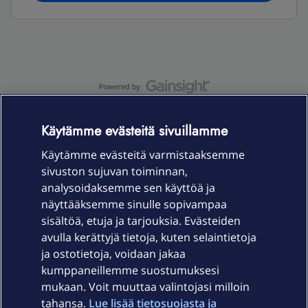
OmaYhteisö-käyttöehdot
Accessibility statement
Käytämme evästeitä sivuillamme
Käytämme evästeitä varmistaaksemme
sivuston sujuvan toiminnan,
Laitteet & liittymät
analysoidaksemme sen käyttöä ja
näyttääksemme sinulle sopivampaa
sisältöä, etuja ja tarjouksia. Evästeiden
Palvelut
avulla kerättyjä tietoja, kuten selaintietoja
ja ostotietoja, voidaan jakaa
Tuki
kumppaneillemme suostumuksesi
mukaan. Voit muuttaa valintojasi milloin
tahansa.
Lue lisää tietosuojasta ja
Ajankohtaista