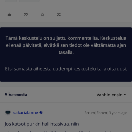
Tämä keskustelu on suljettu kommenteilta. Keskustelua
ei enää päivitetä, eivätkä sen tiedot ole välttämättä ajan
tasalla.
Etsi samasta aiheesta uudempi keskustelu
tai
aloita uusi.
9 kommenttia
Vanhin ensin
sakarialanne
Forum|Forum|3 years ago
Jos katsot purkin hallintasivua, niin