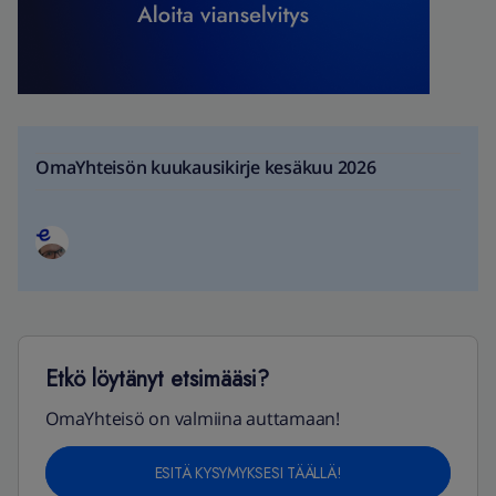
OmaYhteisön kuukausikirje kesäkuu 2026
Etkö löytänyt etsimääsi?
OmaYhteisö on valmiina auttamaan!
ESITÄ KYSYMYKSESI TÄÄLLÄ!