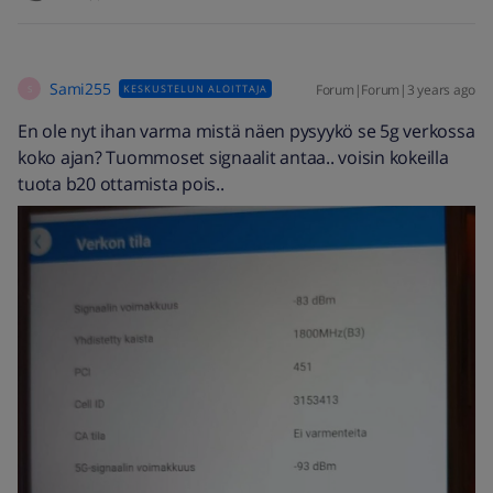
Sami255
Forum|Forum|3 years ago
KESKUSTELUN ALOITTAJA
S
En ole nyt ihan varma mistä näen pysyykö se 5g verkossa
koko ajan? Tuommoset signaalit antaa.. voisin kokeilla
tuota b20 ottamista pois..