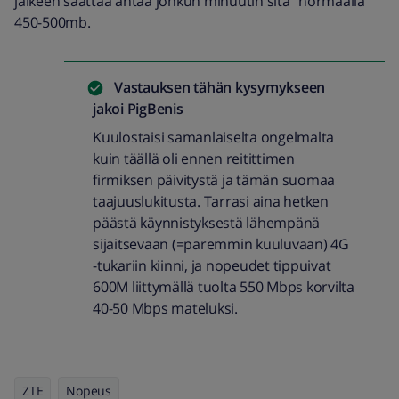
jälkeen saattaa antaa jonkun minuutin sitä "normaalia"
450-500mb.
Vastauksen tähän kysymykseen
jakoi
PigBenis
Kuulostaisi samanlaiselta ongelmalta
kuin täällä oli ennen reitittimen
firmiksen päivitystä ja tämän suomaa
taajuuslukitusta. Tarrasi aina hetken
päästä käynnistyksestä lähempänä
sijaitsevaan (=paremmin kuuluvaan) 4G
-tukariin kiinni, ja nopeudet tippuivat
600M liittymällä tuolta 550 Mbps korvilta
40-50 Mbps mateluksi.
ZTE
Nopeus