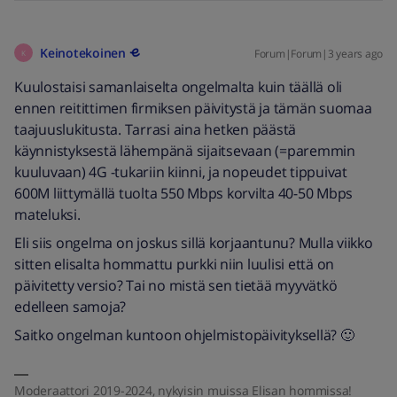
Keinotekoinen
Forum|Forum|3 years ago
K
Kuulostaisi samanlaiselta ongelmalta kuin täällä oli
ennen reitittimen firmiksen päivitystä ja tämän suomaa
taajuuslukitusta. Tarrasi aina hetken päästä
käynnistyksestä lähempänä sijaitsevaan (=paremmin
kuuluvaan) 4G -tukariin kiinni, ja nopeudet tippuivat
600M liittymällä tuolta 550 Mbps korvilta 40-50 Mbps
mateluksi.
Eli siis ongelma on joskus sillä korjaantunu? Mulla viikko
sitten elisalta hommattu purkki niin luulisi että on
päivitetty versio? Tai no mistä sen tietää myyvätkö
edelleen samoja?
Saitko ongelman kuntoon ohjelmistopäivityksellä? 🙂
Moderaattori 2019-2024, nykyisin muissa Elisan hommissa!