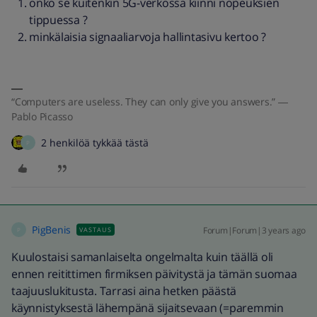
onko se kuitenkin 5G-verkossa kiinni nopeuksien
tippuessa ?
minkälaisia signaaliarvoja hallintasivu kertoo ?
“Computers are useless. They can only give you answers.” ―
Pablo Picasso
2 henkilöä tykkää tästä
P
PigBenis
Forum|Forum|3 years ago
VASTAUS
P
Kuulostaisi samanlaiselta ongelmalta kuin täällä oli
ennen reitittimen firmiksen päivitystä ja tämän suomaa
taajuuslukitusta. Tarrasi aina hetken päästä
käynnistyksestä lähempänä sijaitsevaan (=paremmin