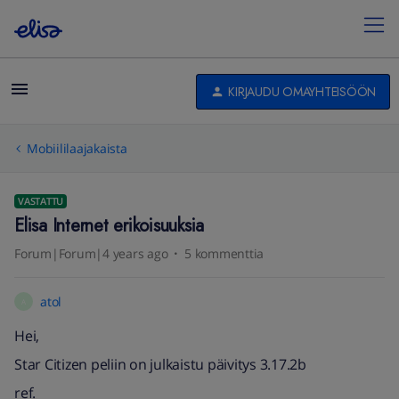
KIRJAUDU OMAYHTEISÖÖN
Mobiililaajakaista
VASTATTU
Elisa Internet erikoisuuksia
Forum|Forum|4 years ago
5 kommenttia
atol
A
Hei,
Star Citizen peliin on julkaistu päivitys 3.17.2b
ref.