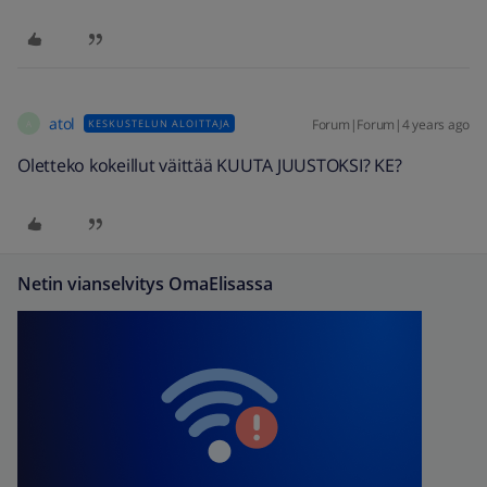
atol
Forum|Forum|4 years ago
KESKUSTELUN ALOITTAJA
A
Oletteko kokeillut väittää KUUTA JUUSTOKSI? KE?
Netin vianselvitys OmaElisassa