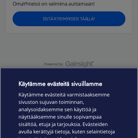
OmaYhteisö on valmiina auttamaan!
ESITÄ KYSYMYKSESI TÄÄLLÄ!
OmaYhteisö-käyttöehdot
Accessibility statement
Käytämme evästeitä sivuillamme
Käytämme evästeitä varmistaaksemme
sivuston sujuvan toiminnan,
Laitteet & liittymät
analysoidaksemme sen käyttöä ja
näyttääksemme sinulle sopivampaa
sisältöä, etuja ja tarjouksia. Evästeiden
Palvelut
avulla kerättyjä tietoja, kuten selaintietoja