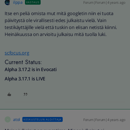
ilppa
Forum|Forum|4 years ago
VASTAUS
Itse en peliä omista mut mitä googletin niin ei tuota
päivitystä ole virallisesti edes julkaistu vielä. Vain
testikäyttäjille vielä että tuskin on elisan netistä kiinni.
Heinäkuussa on arvioitu julkaisu mitä tuolla luki.
scfocus.org
Current Status:
Alpha 3.17.2 is in Evocati
Alpha 3.17.1 is LIVE
atol
Forum|Forum|4 years ago
KESKUSTELUN ALOITTAJA
A