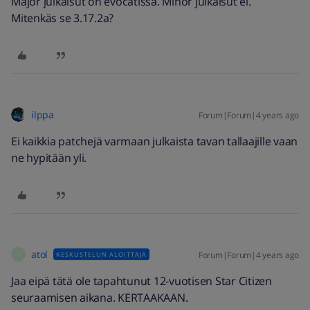
Major julkaisut on evocatissa. Minor julkaisut ei.
Mitenkäs se 3.17.2a?
ilppa
Forum|Forum|4 years ago
Ei kaikkia patchejä varmaan julkaista tavan tallaajille vaan
ne hypitään yli.
atol
Forum|Forum|4 years ago
KESKUSTELUN ALOITTAJA
A
Jaa eipä tätä ole tapahtunut 12-vuotisen Star Citizen
seuraamisen aikana. KERTAAKAAN.