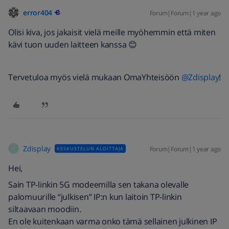
error404
Forum|Forum|1 year ago
Olisi kiva, jos jakaisit vielä meille myöhemmin että miten
kävi tuon uuden laitteen kanssa 😊
Tervetuloa myös vielä mukaan OmaYhteisöön
@Zdisplay
!
Zdisplay
Forum|Forum|1 year ago
KESKUSTELUN ALOITTAJA
Z
Hei,
Sain TP-linkin 5G modeemilla sen takana olevalle
palomuurille “julkisen” IP:n kun laitoin TP-linkin
siltaavaan moodiin.
En ole kuitenkaan varma onko tämä sellainen julkinen IP