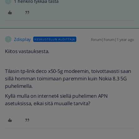
1 henkilö tykkää tästä
Z
Zdisplay
Forum|Forum|1 year ago
KESKUSTELUN ALOITTAJA
Z
Kiitos vastauksesta.
Tilasin tp-link deco x50-5g modeemin, toivottavasti saan
sillä homman toimimaan paremmin kuin Nokia 8.3 5G
puhelimella.
Kyllä mulla on internet4 siellä puhelimen APN
asetuksissa, eikai sitä muualle tarvita?