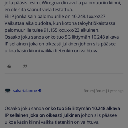
jolla pääsisi esim. Wireguardin avulla palomuuriin kiinni,
en ole sitä saanut vielä testattua.
Eli IP jonka sain palomuurille on 10.248.1xx.xx/27
Vaikuttaa aika oudolta, kun kotona taloyhtiökaistassa
palomuurille tulee 91.155.xxx.xxx/23 alkuinen.
Osaako joku sanoa onko tuo 5G liittymän 10.248 alkava
IP sellainen joka on oikeasti julkinen johon siis pääsee
ulkoa käsin kiinni vaikka tietenkin on vaihtuva.
sakarialanne
Forum|Forum|1 year ago
Osaako joku sanoa
onko tuo
5G liittymän 10.248 alkava
IP sellainen joka on oikeasti julkinen
johon siis pääsee
ulkoa käsin kiinni vaikka tietenkin on vaihtuva.