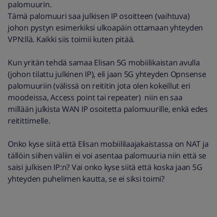
palomuurin.
Tämä palomuuri saa julkisen IP osoitteen (vaihtuva)
johon pystyn esimerkiksi ulkoapäin ottamaan yhteyden
VPN:llä. Kaikki siis toimii kuten pitää.
Kun yritän tehdä samaa Elisan 5G mobiilikaistan avulla
(johon tilattu julkinen IP), eli jaan 5G yhteyden Opnsense
palomuuriin (välissä on reititin jota olen kokeillut eri
moodeissa, Access point tai repeater) niin en saa
millään julkista WAN IP osoitetta palomuurille, enkä edes
reitittimelle.
Onko kyse siitä että Elisan mobiililaajakaistassa on NAT ja
tällöin siihen väliin ei voi asentaa palomuuria niin että se
saisi julkisen IP:n? Vai onko kyse siitä että koska jaan 5G
yhteyden puhelimen kautta, se ei siksi toimi?