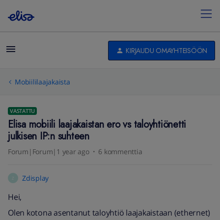
KIRJAUDU OMAYHTEISÖÖN
Mobiililaajakaista
VASTATTU
Elisa mobiili laajakaistan ero vs taloyhtiönetti
julkisen IP:n suhteen
Forum|Forum|1 year ago
6 kommenttia
Zdisplay
Z
Hei,
Olen kotona asentanut taloyhtiö laajakaistaan (ethernet)