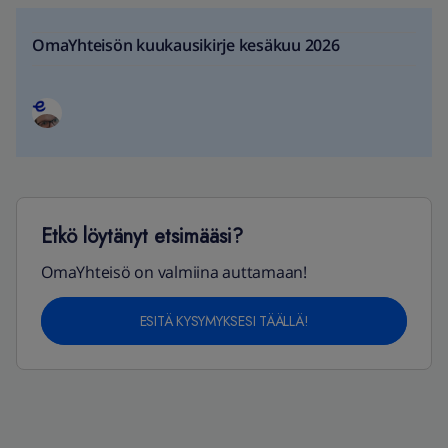
OmaYhteisön kuukausikirje kesäkuu 2026
Etkö löytänyt etsimääsi?
OmaYhteisö on valmiina auttamaan!
ESITÄ KYSYMYKSESI TÄÄLLÄ!