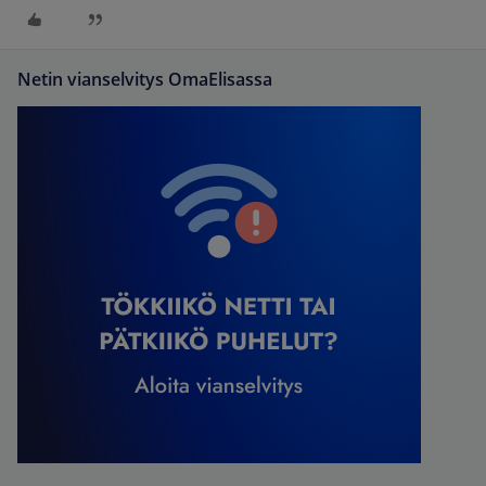
Netin vianselvitys OmaElisassa