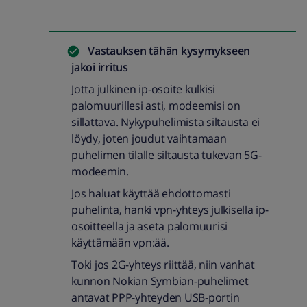
Vastauksen tähän kysymykseen
jakoi
irritus
Jotta julkinen ip-osoite kulkisi
palomuurillesi asti, modeemisi on
sillattava. Nykypuhelimista siltausta ei
löydy, joten joudut vaihtamaan
puhelimen tilalle siltausta tukevan 5G-
modeemin.
Jos haluat käyttää ehdottomasti
puhelinta, hanki vpn-yhteys julkisella ip-
osoitteella ja aseta palomuurisi
käyttämään vpn:ää.
Toki jos 2G-yhteys riittää, niin vanhat
kunnon Nokian Symbian-puhelimet
antavat PPP-yhteyden USB-portin