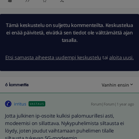
Tämä keskustelu on suljettu kommenteilta. Keskustelua
ei enää päivitetä, eivätkä sen tiedot ole välttämättä ajan
tasalla.
Etsi samasta aiheesta uudempi keskustelu
tai
aloita uusi.
6 kommenttia
Vanhin ensin
irritus
Forum|Forum|1 year ago
VASTAUS
Jotta julkinen ip-osoite kulkisi palomuurillesi asti,
modeemisi on sillattava. Nykypuhelimista siltausta ei
löydy, joten joudut vaihtamaan puhelimen tilalle
siltausta tukevan 5G-modeemin.