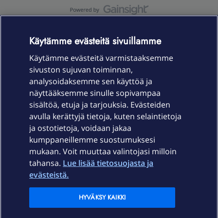
OmaYhteisö-käyttöehdot
Accessibility statement
Käytämme evästeitä sivuillamme
Käytämme evästeitä varmistaaksemme
sivuston sujuvan toiminnan,
Laitteet & liittymät
analysoidaksemme sen käyttöä ja
näyttääksemme sinulle sopivampaa
sisältöä, etuja ja tarjouksia. Evästeiden
Palvelut
avulla kerättyjä tietoja, kuten selaintietoja
ja ostotietoja, voidaan jakaa
Tuki
kumppaneillemme suostumuksesi
mukaan. Voit muuttaa valintojasi milloin
tahansa.
Lue lisää tietosuojasta ja
Ajankohtaista
evästeistä.
Elisa Oyj
HYVÄKSY KAIKKI