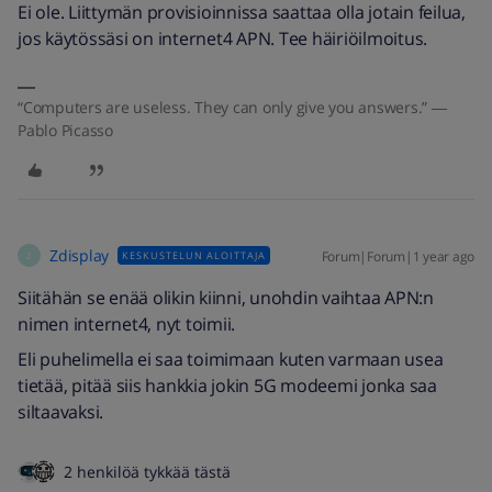
Ei ole. Liittymän provisioinnissa saattaa olla jotain feilua,
jos käytössäsi on internet4 APN. Tee häiriöilmoitus.
“Computers are useless. They can only give you answers.” ―
Pablo Picasso
Zdisplay
Forum|Forum|1 year ago
KESKUSTELUN ALOITTAJA
Z
Siitähän se enää olikin kiinni, unohdin vaihtaa APN:n
nimen internet4, nyt toimii.
Eli puhelimella ei saa toimimaan kuten varmaan usea
tietää, pitää siis hankkia jokin 5G modeemi jonka saa
siltaavaksi.
2 henkilöä tykkää tästä