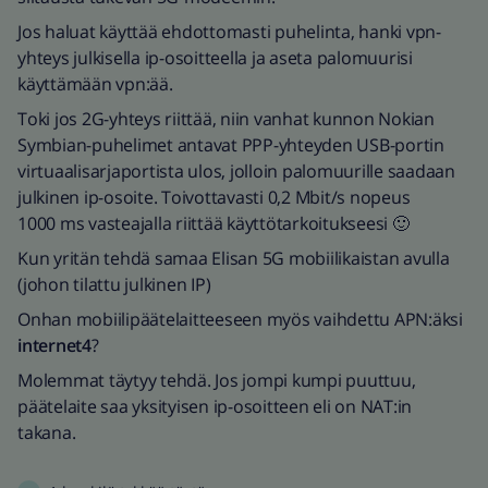
Jos haluat käyttää ehdottomasti puhelinta, hanki vpn-
yhteys julkisella ip-osoitteella ja aseta palomuurisi
käyttämään vpn:ää.
Toki jos 2G-yhteys riittää, niin vanhat kunnon Nokian
Symbian-puhelimet antavat PPP-yhteyden USB-portin
virtuaalisarjaportista ulos, jolloin palomuurille saadaan
julkinen ip-osoite. Toivottavasti 0,2 Mbit/s nopeus
1000 ms vasteajalla riittää käyttötarkoitukseesi 🙂
Kun yritän tehdä samaa Elisan 5G mobiilikaistan avulla
(johon tilattu julkinen IP)
Onhan mobiilipäätelaitteeseen myös vaihdettu APN:äksi
internet4
?
Molemmat täytyy tehdä. Jos jompi kumpi puuttuu,
päätelaite saa yksityisen ip-osoitteen eli on NAT:in
takana.