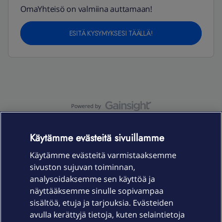
OmaYhteisö on valmiina auttamaan!
ESITÄ KYSYMYKSESI TÄÄLLÄ!
OmaYhteisö-käyttöehdot
Accessibility statement
Käytämme evästeitä sivuillamme
Käytämme evästeitä varmistaaksemme
sivuston sujuvan toiminnan,
Laitteet & liittymät
analysoidaksemme sen käyttöä ja
näyttääksemme sinulle sopivampaa
sisältöä, etuja ja tarjouksia. Evästeiden
Palvelut
avulla kerättyjä tietoja, kuten selaintietoja