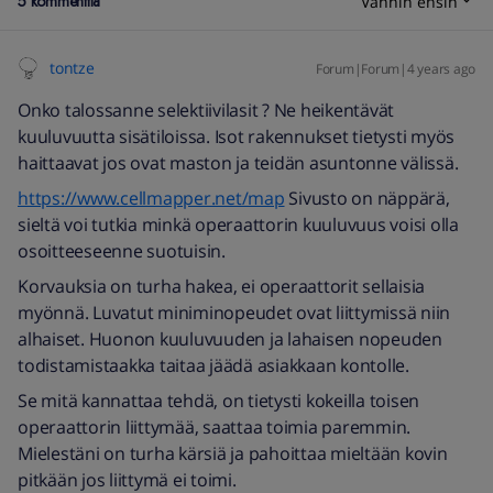
5 kommenttia
Vanhin ensin
tontze
Forum|Forum|4 years ago
Onko talossanne selektiivilasit ? Ne heikentävät
kuuluvuutta sisätiloissa. Isot rakennukset tietysti myös
haittaavat jos ovat maston ja teidän asuntonne välissä.
https://www.cellmapper.net/map
Sivusto on näppärä,
sieltä voi tutkia minkä operaattorin kuuluvuus voisi olla
osoitteeseenne suotuisin.
Korvauksia on turha hakea, ei operaattorit sellaisia
myönnä. Luvatut miniminopeudet ovat liittymissä niin
alhaiset. Huonon kuuluvuuden ja lahaisen nopeuden
todistamistaakka taitaa jäädä asiakkaan kontolle.
Se mitä kannattaa tehdä, on tietysti kokeilla toisen
operaattorin liittymää, saattaa toimia paremmin.
Mielestäni on turha kärsiä ja pahoittaa mieltään kovin
pitkään jos liittymä ei toimi.