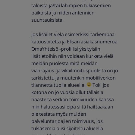
taloista ja/tai lähimpien tukiasemien
paikoista ja niiden antennien
suuntauksista.
Jos lisäilet vielä esimerkiksi tarkempaa
katuosoitetta ja Elisan asiakasnumeroa
OmaYhteisö -profiilisi yksityisiin
lisätietoihin niin voidaan kurkata vielä
meidän puolesta mitä meidän
vianrajaus- ja vikailmoituspuolelta on jo
tarkistettu ja muutenkin mobiiliverkon
tilannetta tuolla alueella.
Toki jos
kotona on jo vuosia ollut tällaisia
haasteita verkon toimivuuden kanssa
niin halutessasi eipä siitä haittaakaan
ole testata myös muiden
palveluntarjoajien toimivuus, jos
tukiasemia olisi sijoiteltu alueella