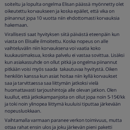
soiteltu ja lopulta ongelma Elisan päässä myönnetty olet
oikeutettu korvaukseen ja koska epäilet, että vika on
piinannut jopa 10 vuotta niin ehdottomasti korvauksia
hakemaan.
Virallisesti saat hyvityksen siitä päivästä eteenpäin kun
viasta on Elisalle ilmoitettu. Koska nopeus on alle
vaihteluvälin niin korvauksena voi vaatia koko
kuukausimaksua, koska palvelu ei vastaa sovittua. Lisäksi
kun asiakassuhde on ollut pitkä ja ongelma piinannut
pitkään voisi myös saada takautuvaa hyvitystä. Oiken
henkilön kanssa kun asiat hoitaa niin kyllä korvaukset
saa ja tarvittaessa saa liittymän jatkoksi vielä
huomattavasti tarjoushintoja alle olevan jatkon. Olen
kuullut, että jatkokampanjoita on ollut jopa noin 5-15€/kk
ja toki noin ylinopea liittymä kuuluisi tiputtaa järkevään
nopeusluokkaan.
Vaihtamalla varmaan paranee verkon toimivuus, mutta
ottaa rahat ensin ulos ja joku järkevän pieni paketti