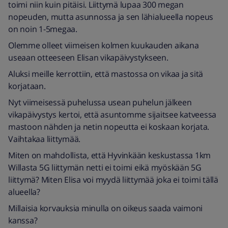
toimi niin kuin pitäisi. Liittymä lupaa 300 megan
nopeuden, mutta asunnossa ja sen lähialueella nopeus
on noin 1-5megaa.
Olemme olleet viimeisen kolmen kuukauden aikana
useaan otteeseen Elisan vikapäivystykseen.
Aluksi meille kerrottiin, että mastossa on vikaa ja sitä
korjataan.
Nyt viimeisessä puhelussa usean puhelun jälkeen
vikapäivystys kertoi, että asuntomme sijaitsee katveessa
mastoon nähden ja netin nopeutta ei koskaan korjata.
Vaihtakaa liittymää.
Miten on mahdollista, että Hyvinkään keskustassa 1km
Willasta 5G liittymän netti ei toimi eikä myöskään 5G
liittymä? Miten Elisa voi myydä liittymää joka ei toimi tällä
alueella?
Millaisia korvauksia minulla on oikeus saada vaimoni
kanssa?