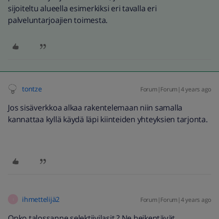
sijoiteltu alueella esimerkiksi eri tavalla eri
palveluntarjoajien toimesta.
tontze
Forum|Forum|4 years ago
Jos sisäverkkoa alkaa rakentelemaan niin samalla
kannattaa kyllä käydä läpi kiinteiden yhteyksien tarjonta.
ihmettelijä2
Forum|Forum|4 years ago
I
Onko talossanne selektiivilasit ? Ne heikentävät