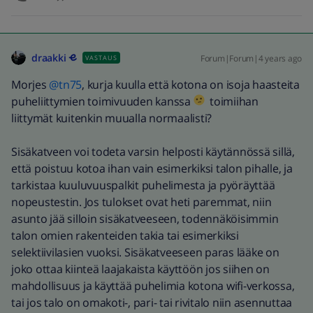
draakki
Forum|Forum|4 years ago
VASTAUS
Morjes
@tn75
, kurja kuulla että kotona on isoja haasteita
puheliittymien toimivuuden kanssa
toimiihan
liittymät kuitenkin muualla normaalisti?
Sisäkatveen voi todeta varsin helposti käytännössä sillä,
että poistuu kotoa ihan vain esimerkiksi talon pihalle, ja
tarkistaa kuuluvuuspalkit puhelimesta ja pyöräyttää
nopeustestin. Jos tulokset ovat heti paremmat, niin
asunto jää silloin sisäkatveeseen, todennäköisimmin
talon omien rakenteiden takia tai esimerkiksi
selektiivilasien vuoksi. Sisäkatveeseen paras lääke on
joko ottaa kiinteä laajakaista käyttöön jos siihen on
mahdollisuus ja käyttää puhelimia kotona wifi-verkossa,
tai jos talo on omakoti-, pari- tai rivitalo niin asennuttaa