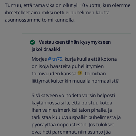
Tuntuu, että tämä vika on ollut yli 10 vuotta, kun olemme
ihmetelleet aina miksi netti ei puhelimen kautta
asunnossamme toimi kunnolla.
Vastauksen tähän kysymykseen
jakoi
draakki
Morjes
@tn75
, kurja kuulla että kotona
on isoja haasteita puheliittymien
toimivuuden kanssa
toimiihan
liittymät kuitenkin muualla normaalisti?
Sisäkatveen voi todeta varsin helposti
käytännössä sillä, että poistuu kotoa
ihan vain esimerkiksi talon pihalle, ja
tarkistaa kuuluvuuspalkit puhelimesta ja
pyöräyttää nopeustestin. Jos tulokset
ovat heti paremmat, niin asunto jää