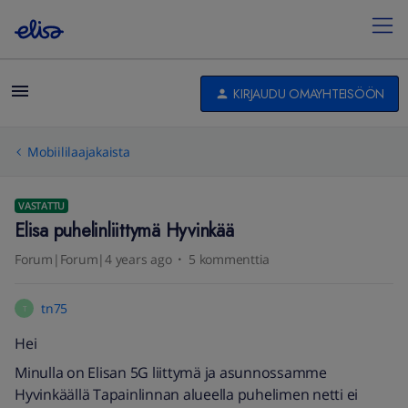
KIRJAUDU OMAYHTEISÖÖN
Mobiililaajakaista
VASTATTU
Elisa puhelinliittymä Hyvinkää
Forum|Forum|4 years ago
5 kommenttia
tn75
T
Hei
Minulla on Elisan 5G liittymä ja asunnossamme
Hyvinkäällä Tapainlinnan alueella puhelimen netti ei