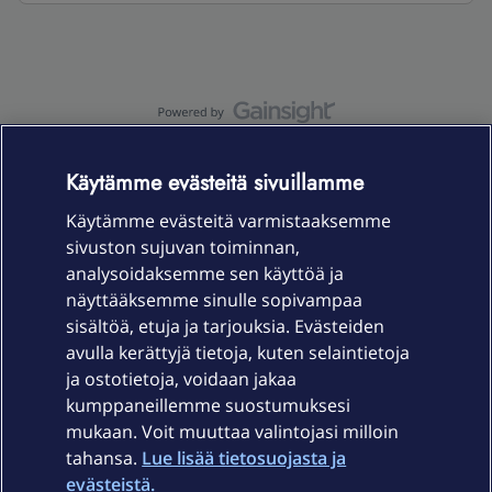
OmaYhteisö-käyttöehdot
Accessibility statement
Käytämme evästeitä sivuillamme
Käytämme evästeitä varmistaaksemme
sivuston sujuvan toiminnan,
Laitteet & liittymät
analysoidaksemme sen käyttöä ja
näyttääksemme sinulle sopivampaa
sisältöä, etuja ja tarjouksia. Evästeiden
Palvelut
avulla kerättyjä tietoja, kuten selaintietoja
ja ostotietoja, voidaan jakaa
Tuki
kumppaneillemme suostumuksesi
mukaan. Voit muuttaa valintojasi milloin
tahansa.
Lue lisää tietosuojasta ja
Ajankohtaista
evästeistä.