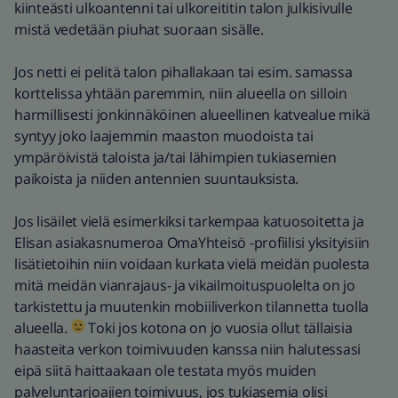
kiinteästi ulkoantenni tai ulkoreititin talon julkisivulle
mistä vedetään piuhat suoraan sisälle.
Jos netti ei pelitä talon pihallakaan tai esim. samassa
korttelissa yhtään paremmin, niin alueella on silloin
harmillisesti jonkinnäköinen alueellinen katvealue mikä
syntyy joko laajemmin maaston muodoista tai
ympäröivistä taloista ja/tai lähimpien tukiasemien
paikoista ja niiden antennien suuntauksista.
Jos lisäilet vielä esimerkiksi tarkempaa katuosoitetta ja
Elisan asiakasnumeroa OmaYhteisö -profiilisi yksityisiin
lisätietoihin niin voidaan kurkata vielä meidän puolesta
mitä meidän vianrajaus- ja vikailmoituspuolelta on jo
tarkistettu ja muutenkin mobiiliverkon tilannetta tuolla
alueella.
Toki jos kotona on jo vuosia ollut tällaisia
haasteita verkon toimivuuden kanssa niin halutessasi
eipä siitä haittaakaan ole testata myös muiden
palveluntarjoajien toimivuus, jos tukiasemia olisi