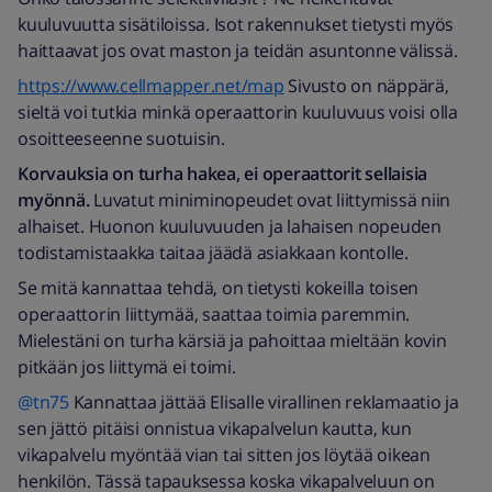
kuuluvuutta sisätiloissa. Isot rakennukset tietysti myös
haittaavat jos ovat maston ja teidän asuntonne välissä.
https://www.cellmapper.net/map
Sivusto on näppärä,
sieltä voi tutkia minkä operaattorin kuuluvuus voisi olla
osoitteeseenne suotuisin.
Korvauksia on turha hakea, ei operaattorit sellaisia
myönnä.
Luvatut miniminopeudet ovat liittymissä niin
alhaiset. Huonon kuuluvuuden ja lahaisen nopeuden
todistamistaakka taitaa jäädä asiakkaan kontolle.
Se mitä kannattaa tehdä, on tietysti kokeilla toisen
operaattorin liittymää, saattaa toimia paremmin.
Mielestäni on turha kärsiä ja pahoittaa mieltään kovin
pitkään jos liittymä ei toimi.
@tn75
Kannattaa jättää Elisalle virallinen reklamaatio ja
sen jättö pitäisi onnistua vikapalvelun kautta, kun
vikapalvelu myöntää vian tai sitten jos löytää oikean
henkilön. Tässä tapauksessa koska vikapalveluun on