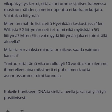
vikapäivystys kertoi, että asuntomme sijaitsee katveessa
mastoon nähden ja netin nopeutta ei koskaan korjata.
Vaihtakaa liittymää.
Miten on mahdollista, että Hyvinkään keskustassa 1km
Willasta 5G liittymän netti ei toimi eikä myöskään 5G
liittymä? Miten Elisa voi myydä liittymää joka ei toimi tällä
alueella?
Millaisia korvauksia minulla on oikeus saada vaimoni
kanssa?
Tuntuu, että tämä vika on ollut yli 10 vuotta, kun olemme
ihmetelleet aina miksi netti ei puhelimen kautta
asunnossamme toimi kunnolla.
Kokeile huvikseen DNA:ta siellä alueella ja saatat yllättyä
positiivisesti.