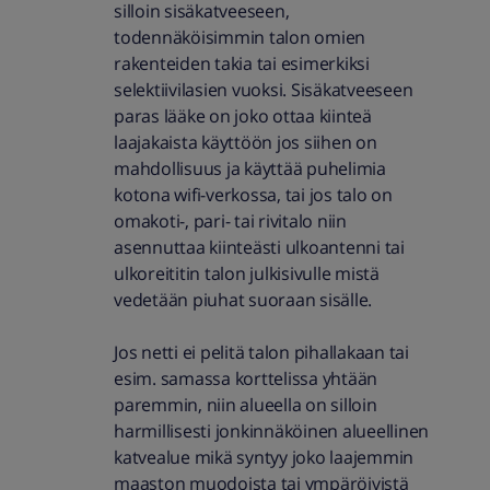
silloin sisäkatveeseen,
todennäköisimmin talon omien
rakenteiden takia tai esimerkiksi
selektiivilasien vuoksi. Sisäkatveeseen
paras lääke on joko ottaa kiinteä
laajakaista käyttöön jos siihen on
mahdollisuus ja käyttää puhelimia
kotona wifi-verkossa, tai jos talo on
omakoti-, pari- tai rivitalo niin
asennuttaa kiinteästi ulkoantenni tai
ulkoreititin talon julkisivulle mistä
vedetään piuhat suoraan sisälle.
Jos netti ei pelitä talon pihallakaan tai
esim. samassa korttelissa yhtään
paremmin, niin alueella on silloin
harmillisesti jonkinnäköinen alueellinen
katvealue mikä syntyy joko laajemmin
maaston muodoista tai ympäröivistä