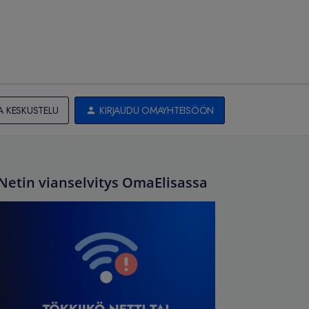
A KESKUSTELU
KIRJAUDU OMAYHTEISÖÖN
Netin vianselvitys OmaElisassa