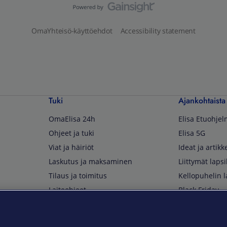
OmaYhteisö-käyttöehdot
Accessibility statement
Tuki
Ajankohtaista
OmaElisa 24h
Elisa Etuohje
Ohjeet ja tuki
Elisa 5G
Viat ja häiriöt
Ideat ja artikke
Laskutus ja maksaminen
Liittymät lapsi
Tilaus ja toimitus
Kellopuhelin l
Laiteohjeet
Black Friday
Asiakaspalvelun yhteystiedot
Huippuetuja El
Soita Omagurulle