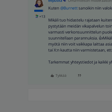
eepuska
OmaYhteisön moderaattor
Kuten ​
@Burnett
sanoikin niin valo
+13
Mikäli tuo hidastelu rajataan kuiten
pystytään meidän vikapalvelun toi
varmasti verkonsuunnittelun puole
suunnitellaan parannuksia. 👍Mikäl
myötä niin voit vaikkapa laittaa a
tai X:n kautta niin varmistetaan, et
Tarkemmat yhteystiedot ja kaikki 
Tykkää