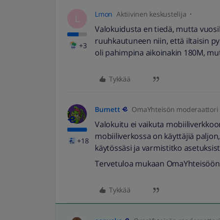
Lmon
Aktiivinen keskustelija
L
Valokuidusta en tiedä, mutta vuosik
ruuhkautuneen niin, että iltaisin py
+3
oli pahimpina aikoinakin 180M, mu
Tykkää
Burnett
OmaYhteisön moderaattori
Valokuitu ei vaikuta mobiiliverkko
mobiiliverkossa on käyttäjiä paljon
+18
käytössäsi ja varmistitko asetuksi
Tervetuloa mukaan OmaYhteisöön 
Tykkää