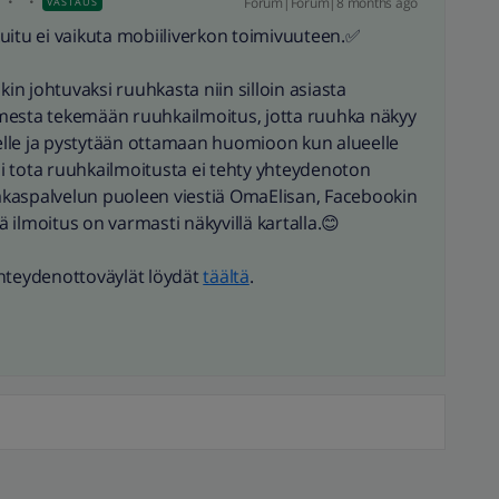
i
Forum|Forum|8 months ago
VASTAUS
kuitu ei vaikuta mobiiliverkon toimivuuteen.✅
kin johtuvaksi ruuhkasta niin silloin asiasta
mesta tekemään ruuhkailmoitus, jotta ruuhka näkyy
lle ja pystytään ottamaan huomioon kun alueelle
i tota ruuhkailmoitusta ei tehty yhteydenoton
siakaspalvelun puoleen viestiä OmaElisan, Facebookin
tä ilmoitus on varmasti näkyvillä kartalla.😊
yhteydenottoväylät löydät
täältä
.