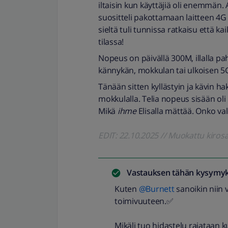
iltaisin kun käyttäjiä oli enemmän. 
suositteli pakottamaan laitteen 4G 
sieltä tuli tunnissa ratkaisu että ka
tilassa!
Nopeus on päivällä 300M, illalla pa
kännykän, mokkulan tai ulkoisen 5
Tänään sitten kyllästyin ja kävin ha
mokkulalla. Telia nopeus sisään oli
Mikä
ihme
Elisalla mättää. Onko va
EDIT: 22.10.2025 // Muokattu kirosa
Vastauksen tähän kysymyk
Kuten ​
@Burnett
sanoikin niin 
toimivuuteen.✅
Mikäli tuo hidastelu rajataan k