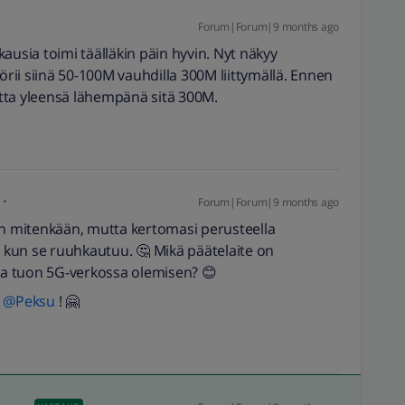
Forum|Forum|9 months ago
ausia toimi täälläkin päin hyvin. Nyt näkyy
örii siinä 50-100M vauhdilla 300M liittymällä. Ennen
tta yleensä lähempänä sitä 300M.
Forum|Forum|9 months ago
on mitenkään, mutta kertomasi perusteella
, kun se ruuhkautuu. 🤔 Mikä päätelaite on
sta tuon 5G-verkossa olemisen? 😊
​
@Peksu
! 🤗