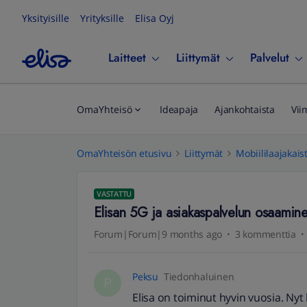
Yksityisille
Yrityksille
Elisa Oyj
Laitteet
Liittymät
Palvelut
OmaYhteisö
Ideapaja
Ajankohtaista
Vii
OmaYhteisön etusivu
Liittymät
Mobiililaajakais
VASTATTU
Elisan 5G ja asiakaspalvelun osaamin
Forum|Forum|9 months ago
3 kommenttia
Peksu
Tiedonhaluinen
P
Elisa on toiminut hyvin vuosia. Nyt 