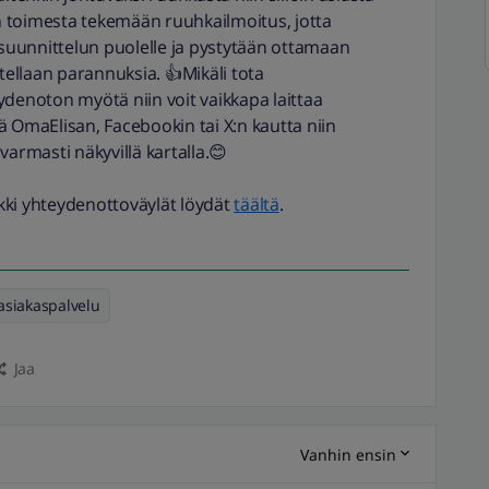
 toimesta tekemään ruuhkailmoitus, jotta
uunnittelun puolelle ja pystytään ottamaan
ellaan parannuksia. 👍Mikäli tota
ydenoton myötä niin voit vaikkapa laittaa
ä OmaElisan, Facebookin tai X:n kautta niin
varmasti näkyvillä kartalla.😊
kki yhteydenottoväylät löydät
täältä
.
 asiakaspalvelu
Jaa
Vanhin ensin