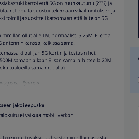
Asiakastuki kertoi että 5G on ruuhkautunu (????) ja
tilaan. Lopulta suostui tekemään vikailmoituksen ja
ikki toimii ja suositteli katsomaan että laite on 5G
himmillan ollut alle 1M, normaalisti 5-25M. Ei eroa
G antennin kanssa, kaikissa sama.
kemassa kilpailijan 5G kortin ja testasin heti
 500M samaan aikaan Elisan samalla laitteella 22M.
lokuitualueilla sama muualla?
na pois. - Ilponen
seen jakoi
eepuska
valokuitu ei vaikuta mobiiliverkon
uitenkin johtuvaksi ruuhkasta niin silloin asiasta