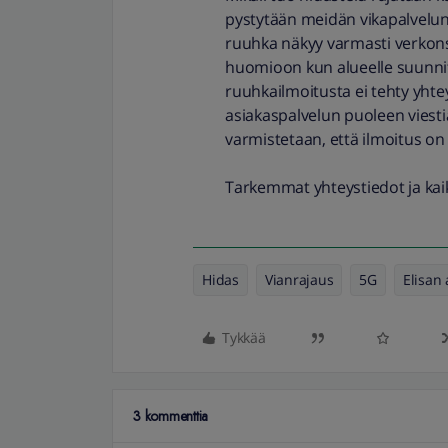
pystytään meidän vikapalvelun
ruuhka näkyy varmasti verkons
huomioon kun alueelle suunnit
ruuhkailmoitusta ei tehty yhte
asiakaspalvelun puoleen viesti
varmistetaan, että ilmoitus on 
Tarkemmat yhteystiedot ja kai
Hidas
Vianrajaus
5G
Elisan
Tykkää
3 kommenttia