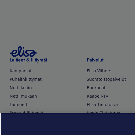
Laitteet & liittymät
Palvelut
Kampanjat
Elisa Viihde
Puhelinliittymät
Suoratoistopalvelut
Netti kotiin
Bookbeat
Netti mukaan
Kaapeli-TV
Laitenetti
Elisa Tietoturva
Prepaid-liittymät
Kodin Tietoturva
Puhelimet ja tarvikkeet
Mobiilivarmenne
Tietotekniikka
Kuka soittaa