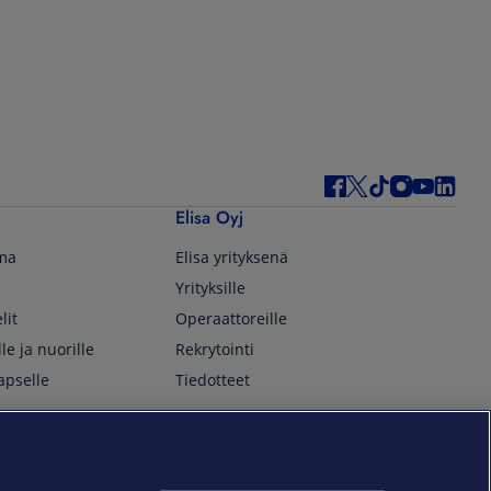
Elisa Oyj
lma
Elisa yrityksenä
Yrityksille
lit
Operaattoreille
lle ja nuorille
Rekrytointi
apselle
Tiedotteet
In English
isan asiakkaille
Customer Service