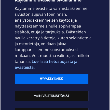
Käytämme evästeitä varmistaaksemme
sivuston sujuvan toiminnan,
Laitteet & liittymät
analysoidaksemme sen käyttöä ja
näyttääksemme sinulle sopivampaa
sisältöä, etuja ja tarjouksia. Evästeiden
Palvelut
avulla kerättyjä tietoja, kuten selaintietoja
ja ostotietoja, voidaan jakaa
Tuki
kumppaneillemme suostumuksesi
mukaan. Voit muuttaa valintojasi milloin
tahansa.
Lue lisää tietosuojasta ja
Ajankohtaista
evästeistä.
Elisa Oyj
HYVÄKSY KAIKKI
In English
VAIN VÄLTTÄMÄTTÖMÄT
På Svenska