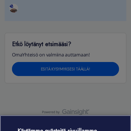
Etkö löytänyt etsimääsi?
OmaYhteisö on valmiina auttamaan!
ESITÄ KYSYMYKSESI TÄÄLLÄ!
OmaYhteisö-käyttöehdot
Accessibility statement
Käytämme evästeitä sivuillamme