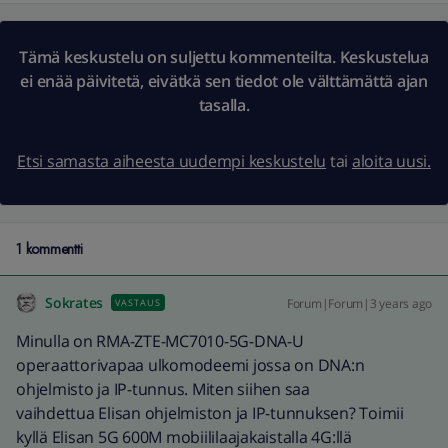
Tämä keskustelu on suljettu kommenteilta. Keskustelua
ei enää päivitetä, eivätkä sen tiedot ole välttämättä ajan
tasalla.
Etsi samasta aiheesta uudempi keskustelu
tai
aloita uusi.
1 kommentti
Sokrates
Forum|Forum|3 years ago
VASTAUS
Minulla on RMA-ZTE-MC7010-5G-DNA-U
operaattorivapaa ulkomodeemi jossa on DNA:n
ohjelmisto ja IP-tunnus. Miten siihen saa
vaihdettua Elisan ohjelmiston ja IP-tunnuksen? Toimii
kyllä Elisan 5G 600M mobiililaajakaistalla 4G:llä