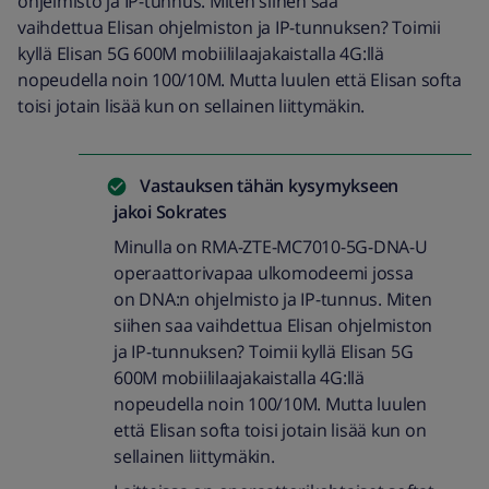
ohjelmisto ja IP-tunnus. Miten siihen saa
vaihdettua Elisan ohjelmiston ja IP-tunnuksen? Toimii
kyllä Elisan 5G 600M mobiililaajakaistalla 4G:llä
nopeudella noin 100/10M. Mutta luulen että Elisan softa
toisi jotain lisää kun on sellainen liittymäkin.
Vastauksen tähän kysymykseen
jakoi
Sokrates
Minulla on RMA-ZTE-MC7010-5G-DNA-U
operaattorivapaa ulkomodeemi jossa
on DNA:n ohjelmisto ja IP-tunnus. Miten
siihen saa vaihdettua Elisan ohjelmiston
ja IP-tunnuksen? Toimii kyllä Elisan 5G
600M mobiililaajakaistalla 4G:llä
nopeudella noin 100/10M. Mutta luulen
että Elisan softa toisi jotain lisää kun on
sellainen liittymäkin.