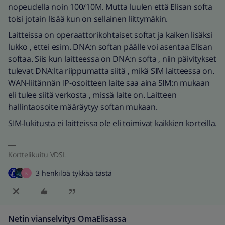
nopeudella noin 100/10M. Mutta luulen että Elisan softa
toisi jotain lisää kun on sellainen liittymäkin.
Laitteissa on operaattorikohtaiset softat ja kaiken lisäksi
lukko , ettei esim. DNA:n softan päälle voi asentaa Elisan
softaa. Siis kun laitteessa on DNA:n softa , niin päivitykset
tulevat DNA:lta riippumatta siitä , mikä SIM laitteessa on.
WAN-liitännän IP-osoitteen laite saa aina SIM:n mukaan
eli tulee siitä verkosta , missä laite on. Laitteen
hallintaosoite määräytyy softan mukaan.
SIM-lukitusta ei laitteissa ole eli toimivat kaikkien korteilla.
Korttelikuitu VDSL
3 henkilöä tykkää tästä
K
Netin vianselvitys OmaElisassa