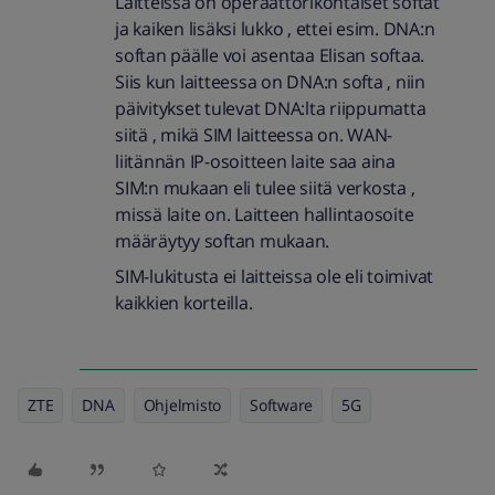
Laitteissa on operaattorikohtaiset softat
ja kaiken lisäksi lukko , ettei esim. DNA:n
softan päälle voi asentaa Elisan softaa.
Siis kun laitteessa on DNA:n softa , niin
päivitykset tulevat DNA:lta riippumatta
siitä , mikä SIM laitteessa on. WAN-
liitännän IP-osoitteen laite saa aina
SIM:n mukaan eli tulee siitä verkosta ,
missä laite on. Laitteen hallintaosoite
määräytyy softan mukaan.
SIM-lukitusta ei laitteissa ole eli toimivat
kaikkien korteilla.
ZTE
DNA
Ohjelmisto
Software
5G