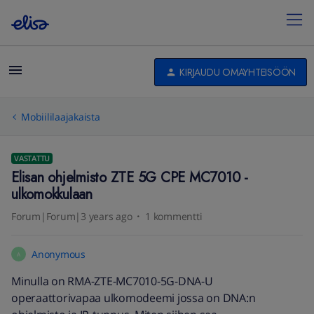
KIRJAUDU OMAYHTEISÖÖN
Mobiililaajakaista
VASTATTU
Elisan ohjelmisto ZTE 5G CPE MC7010 -
ulkomokkulaan
Forum|Forum|3 years ago
1 kommentti
Anonymous
A
Minulla on RMA-ZTE-MC7010-5G-DNA-U
operaattorivapaa ulkomodeemi jossa on DNA:n