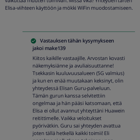
vaikuttaa muuten toimivan. Missä vika? Yhteyden tarten
Elisa-viihteen käyttöön ja mökki WiFin muodostamiseen.
Vastauksen tähän kysymykseen
jakoi
make139
Kiitos kaikille vastaajille. Arvostan kovasti
näkemyksiänne ja avuliaisuuttanne!
Tsekkasin kuuluvuusalueen (5G valmius)
ja kun en enää muutakaan keksinyt, olin
yhteydessä Elisan Guru-palveluun.
Tämän gurun kanssa selvitettiin
ongelmaa ja hän pääsi katsomaan, että
Elisa ei ollut avannut yhteyttäni Huawein
reitittimelle. Vaikka veloitukset
pyörivätkin. Guru sai yhteyden avattua
joten tällä hetkellä kaikki toimii! Eli