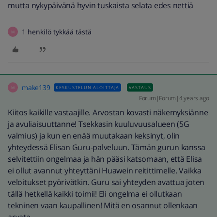
mutta nykypäivänä hyvin tuskaista selata edes nettiä
1 henkilö tykkää tästä
M
make139
KESKUSTELUN ALOITTAJA
VASTAUS
M
Forum|Forum|4 years ago
Kiitos kaikille vastaajille. Arvostan kovasti näkemyksiänne
ja avuliaisuuttanne! Tsekkasin kuuluvuusalueen (5G
valmius) ja kun en enää muutakaan keksinyt, olin
yhteydessä Elisan Guru-palveluun. Tämän gurun kanssa
selvitettiin ongelmaa ja hän pääsi katsomaan, että Elisa
ei ollut avannut yhteyttäni Huawein reitittimelle. Vaikka
veloitukset pyörivätkin. Guru sai yhteyden avattua joten
tällä hetkellä kaikki toimii! Eli ongelma ei ollutkaan
tekninen vaan kaupallinen! Mitä en osannut ollenkaan