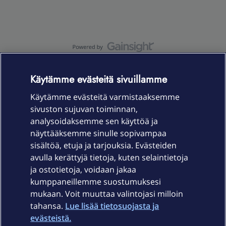
OmaYhteisö-käyttöehdot
Accessibility statement
Käytämme evästeitä sivuillamme
Käytämme evästeitä varmistaaksemme
sivuston sujuvan toiminnan,
Laitteet & liittymät
analysoidaksemme sen käyttöä ja
näyttääksemme sinulle sopivampaa
sisältöä, etuja ja tarjouksia. Evästeiden
Palvelut
avulla kerättyjä tietoja, kuten selaintietoja
ja ostotietoja, voidaan jakaa
Tuki
kumppaneillemme suostumuksesi
mukaan. Voit muuttaa valintojasi milloin
tahansa.
Lue lisää tietosuojasta ja
Ajankohtaista
evästeistä.