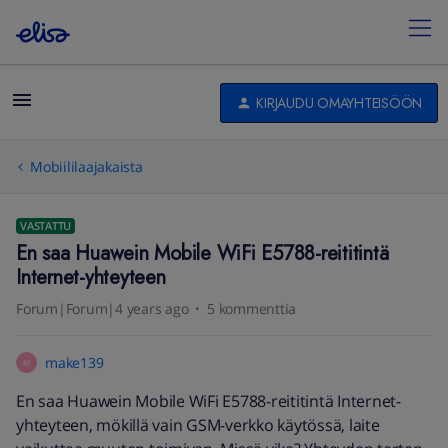
KIRJAUDU OMAYHTEISÖÖN
Mobiililaajakaista
VASTATTU
En saa Huawein Mobile WiFi E5788-reititintä
Internet-yhteyteen
Forum|Forum|4 years ago
5 kommenttia
make139
M
En saa Huawein Mobile WiFi E5788-reititintä Internet-
yhteyteen, mökillä vain GSM-verkko käytössä, laite