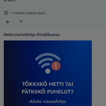
arvata.
1 henkilö tykkää tästä
Netin vianselvitys OmaElisassa