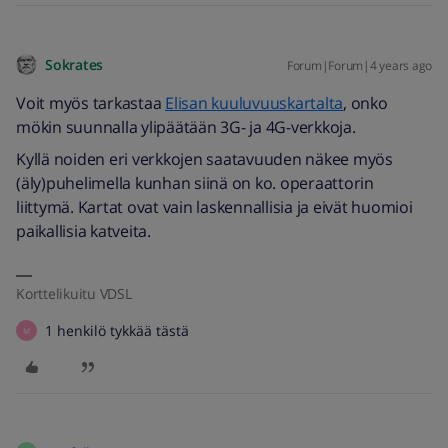
Sokrates
Forum|Forum|4 years ago
Voit myös tarkastaa
Elisan kuuluvuuskartalta
, onko
mökin suunnalla ylipäätään 3G- ja 4G-verkkoja.
Kyllä noiden eri verkkojen saatavuuden näkee myös
(äly)puhelimella kunhan siinä on ko. operaattorin
liittymä. Kartat ovat vain laskennallisia ja eivät huomioi
paikallisia katveita.
Korttelikuitu VDSL
1 henkilö tykkää tästä
M