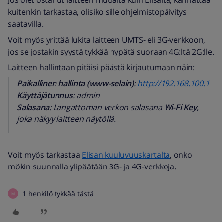
Jos olet ostanut laitteen muualta kuin Elisalta, kannattaa
kuitenkin tarkastaa, olisiko sille ohjelmistopäivitys
saatavilla.
Voit myös yrittää lukita laitteen UMTS- eli 3G-verkkoon,
jos se jostakin syystä tykkää hypätä suoraan 4G:ltä 2G:lle.
Laitteen hallintaan pitäisi päästä kirjautumaan näin:
Paikallinen hallinta (www-selain)
:
http://192.168.100.1
Käyttäjätunnus
: admin
Salasana
: Langattoman verkon salasana
Wi-Fi Key
,
joka näkyy laitteen näytöllä.
Voit myös tarkastaa
Elisan kuuluvuuskartalta
, onko
mökin suunnalla ylipäätään 3G- ja 4G-verkkoja.
1 henkilö tykkää tästä
M