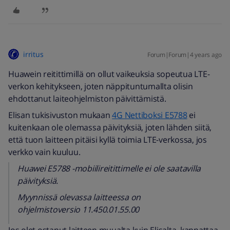
irritus
Forum|Forum|4 years ago
Huawein reitittimillä on ollut vaikeuksia sopeutua LTE-
verkon kehitykseen, joten näppituntumallta olisin
ehdottanut laiteohjelmiston päivittämistä.
Elisan tukisivuston mukaan
4G Nettiboksi E5788
ei
kuitenkaan ole olemassa päivityksiä, joten lähden siitä,
että tuon laitteen pitäisi kyllä toimia LTE-verkossa, jos
verkko vain kuuluu.
Huawei E5788 -mobiilireitittimelle ei ole saatavilla
päivityksiä.
Myynnissä olevassa laitteessa on
ohjelmistoversio 11.450.01.55.00