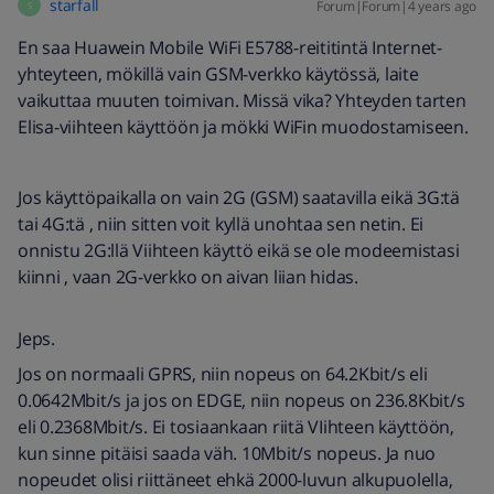
starfall
Forum|Forum|4 years ago
S
En saa Huawein Mobile WiFi E5788-reititintä Internet-
yhteyteen, mökillä vain GSM-verkko käytössä, laite
vaikuttaa muuten toimivan. Missä vika? Yhteyden tarten
Elisa-viihteen käyttöön ja mökki WiFin muodostamiseen.
Jos käyttöpaikalla on vain 2G (GSM) saatavilla eikä 3G:tä
tai 4G:tä , niin sitten voit kyllä unohtaa sen netin. Ei
onnistu 2G:llä Viihteen käyttö eikä se ole modeemistasi
kiinni , vaan 2G-verkko on aivan liian hidas.
Jeps.
Jos on normaali GPRS, niin nopeus on 64.2Kbit/s eli
0.0642Mbit/s ja jos on EDGE, niin nopeus on 236.8Kbit/s
eli 0.2368Mbit/s. Ei tosiaankaan riitä VIihteen käyttöön,
kun sinne pitäisi saada väh. 10Mbit/s nopeus. Ja nuo
nopeudet olisi riittäneet ehkä 2000-luvun alkupuolella,