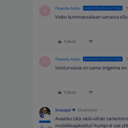
Paavola Aatos
T
KESKUSTELUN ALOITTAJA
P
Voiko kummassakaan sanassa olla
Tykkää
Paavola Aatos
T
KESKUSTELUN ALOITTAJA
P
Vesiturvassa on sama ongelma en sa
Tykkää
Snouppi
Elisalainen
Avaatko tätä vielä vähän tarkemmin,
mobiililaajakaista? Kumpi ei saa yh