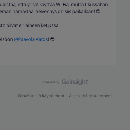
ulostaa, että yrität käyttää Wi-Fiä, mutta tikussahan
hieman hämärtää. Selvennys on siis paikallaan! 😊
tit olivat eri aiheen ketjussa.
teisöön
@Paavola Aatos
! 😎
OmaYhteisö-käyttöehdot
Accessibility statement