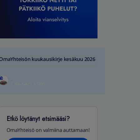
OmaYhteisön kuukausikirje kesäkuu 2026
1 kuukausi sitten
Etkö löytänyt etsimääsi?
OmaYhteisö on valmiina auttamaan!