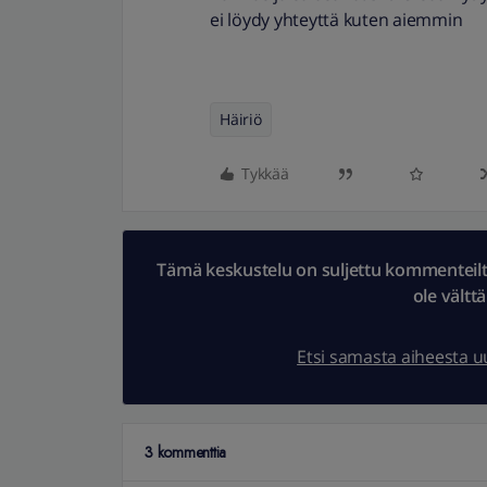
ei löydy yhteyttä kuten aiemmin
Häiriö
Tykkää
Tämä keskustelu on suljettu kommenteilta.
ole vältt
Etsi samasta aiheesta 
3 kommenttia