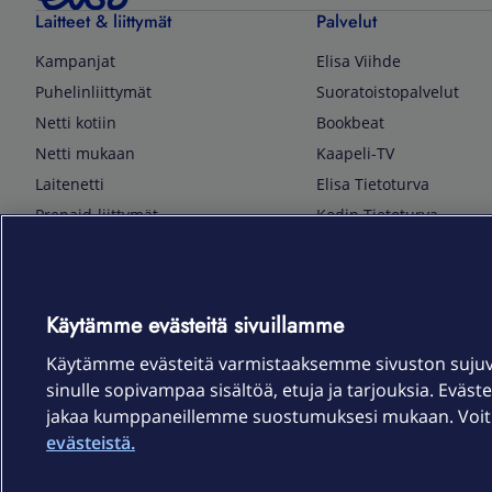
Laitteet & liittymät
Palvelut
Kampanjat
Elisa Viihde
Puhelinliittymät
Suoratoistopalvelut
Netti kotiin
Bookbeat
Netti mukaan
Kaapeli-TV
Laitenetti
Elisa Tietoturva
Prepaid-liittymät
Kodin Tietoturva
Puhelimet ja tarvikkeet
Mobiilivarmenne
Tietotekniikka
Kuka soittaa
Pelaaminen
Sähköpostipalvelu
Käytämme evästeitä sivuillamme
TV & audio
Elisa Kotiverkko
Käytämme evästeitä varmistaaksemme sivuston suju
Kodinkoneet
Elisa Pilvilinna
sinulle sopivampaa sisältöä, etuja ja tarjouksia. Eväste
Kamerat ja dronet
Elisa Laiteturva
jakaa kumppaneillemme suostumuksesi mukaan. Voit m
Kellot ja rannekkeet
Elisa Rinnakkaisliittymä
evästeistä.
Älykoti
Elisa Kotiturva -hälytys
Elisa Vaihtoetu
Elisa Kotiakku