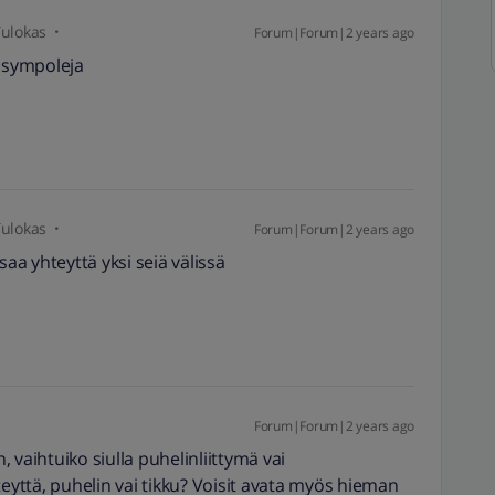
ulokas
Forum|Forum|2 years ago
 sympoleja
ulokas
Forum|Forum|2 years ago
a yhteyttä yksi seiä välissä
Forum|Forum|2 years ago
 vaihtuiko siulla puhelinliittymä vai
teyttä, puhelin vai tikku? Voisit avata myös hieman