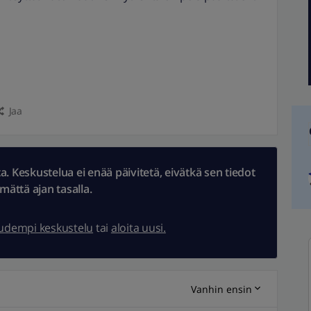
Jaa
 Keskustelua ei enää päivitetä, eivätkä sen tiedot
ämättä ajan tasalla.
uudempi keskustelu
tai
aloita uusi.
Vanhin ensin