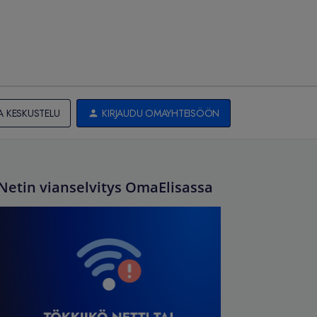
A KESKUSTELU
KIRJAUDU OMAYHTEISÖÖN
Netin vianselvitys OmaElisassa