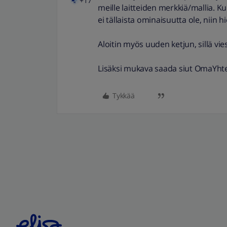
+17
meille laitteiden merkkiä/mallia. Ku
ei tällaista ominaisuutta ole, niin 
Aloitin myös uuden ketjun, sillä vies
Lisäksi mukava saada siut OmaYh
Tykkää