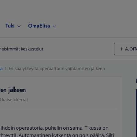
Tuki
OmaElisa
ALOIT
meisimmät keskustelut
ta
En saa yhteyttä operaattorin vaihtamisen jälkeen
sen jälkeen
0 katselukerrat
hdoin operaatoria, puhelin on sama. Tikussa on
 yhteyttä. Automaatinen kytkentä on pois päältä. Silti