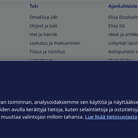
Tuki
Ajankohtaista
OmaElisa 24h
Elisa Etuohje
Ohjeet ja tuki
Elisa 5G
Viat ja häiriöt
Ideat ja artikke
Laskutus ja maksaminen
Liittymät lapsi
Tilaus ja toimitus
Kellopuhelin l
Laiteohjeet
Black Friday
Asiakaspalvelun yhteystiedot
Huippuetuja El
Soita Omagurulle
OmaYhteisö
Myymälät ja myyntipisteet
van toiminnan, analysoidaksemme sen käyttöä ja näyttääk
Kuuluvuuskartta
iden avulla kerättyjä tietoja, kuten selaintietoja ja ostotieto
Asiakastiedotteet
uuttaa valintojasi milloin tahansa.
Lue lisää tietosuojasta 
t
OmaElisa-sovellus
järjestelmä
Kirjaudu sähköpostiin