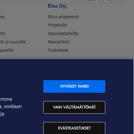
Elisa Oyj
lma
Elisa yrityksenä
Yrityksille
lit
Operaattoreille
lle ja nuorille
Rekrytointi
apselle
Tiedotteet
In English
isan asiakkaille
Customer Service
OmaElisa Self Service
HYVÄKSY KAIKKI
Moving to Finland
semme
Elisa Corporation
ja, voidaan
VAIN VÄLTTÄMÄTTÖMÄT
ja
På Svenska
Kundtjänst
EVÄSTEASETUKSET