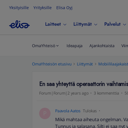
Yksityisille
Yrityksille
Elisa Oyj
Laitteet
Liittymät
Palvelut
OmaYhteisö
Ideapaja
Ajankohtaista
Vii
OmaYhteisön etusivu
Liittymät
Mobiililaajakais
En saa yhteyttä operaattorin vaihtami
Forum|Forum|2 years ago
3 kommenttia
5
Paavola Aatos
Tulokas
P
Mikä mahtaa aiheuta ongelman. Vai
Tunnus ja salasana. Silti ei saa nyt