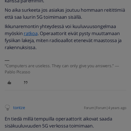
kanssa paremmin.
No aika surkeeta jos asiakas joutuu hommaan reitittimiä
että saa luurin 5G toimimaan sisällä.
Ikkunaremontin yhteydessä voi kuuluvuusongelmaa
myöskin
ratkoa
. Operaattorit eivät pysty muuttamaan
fysiikan lakeja, miten radioaallot etenevät maastossa ja
rakennuksissa.
“Computers are useless. They can only give you answers.” ―
Pablo Picasso
tontze
Forum|Forum|4 years ago
En tiedä millä tempuilla operaattorit aikovat saada
sisäkuuluvuuden 5G verkossa toimimaan.