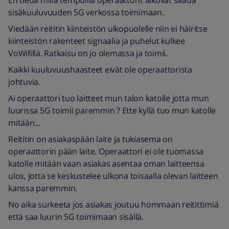
sisäkuuluvuuden 5G verkossa toimimaan.
Viedään reititin kiinteistön ulkopuolelle niin ei häiritse
kiinteistön rakenteet signaalia ja puhelut kulkee
VoWifillä. Ratkaisu on jo olemassa ja toimii.
Kaikki kuuluvuushaasteet eivät ole operaattorista
johtuvia.
Ai operaattori tuo laitteet mun talon katolle jotta mun
luurissa 5G toimii paremmin ? Ette kyllä tuo mun katolle
mitään...
Reititin on asiakaspään laite ja tukiasema on
operaattorin pään laite. Operaattori ei ole tuomassa
katolle mitään vaan asiakas asentaa oman laitteensa
ulos, jotta se keskustelee ulkona toisaalla olevan laitteen
kanssa paremmin.
No aika surkeeta jos asiakas joutuu hommaan reitittimiä
että saa luurin 5G toimimaan sisällä.