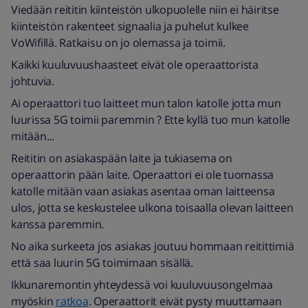
Viedään reititin kiinteistön ulkopuolelle niin ei häiritse
kiinteistön rakenteet signaalia ja puhelut kulkee
VoWifillä. Ratkaisu on jo olemassa ja toimii.
Kaikki kuuluvuushaasteet eivät ole operaattorista
johtuvia.
Ai operaattori tuo laitteet mun talon katolle jotta mun
luurissa 5G toimii paremmin ? Ette kyllä tuo mun katolle
mitään...
Reititin on asiakaspään laite ja tukiasema on
operaattorin pään laite. Operaattori ei ole tuomassa
katolle mitään vaan asiakas asentaa oman laitteensa
ulos, jotta se keskustelee ulkona toisaalla olevan laitteen
kanssa paremmin.
No aika surkeeta jos asiakas joutuu hommaan reitittimiä
että saa luurin 5G toimimaan sisällä.
Ikkunaremontin yhteydessä voi kuuluvuusongelmaa
myöskin
ratkoa
. Operaattorit eivät pysty muuttamaan