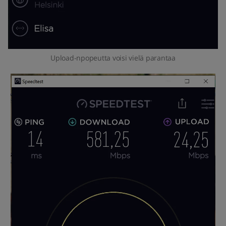
Upload-npopeutta voisi vielä parantaa