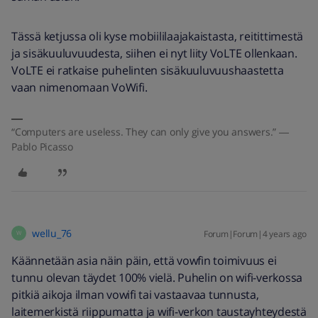
Tässä ketjussa oli kyse mobiililaajakaistasta, reitittimestä
ja sisäkuuluvuudesta, siihen ei nyt liity VoLTE ollenkaan.
VoLTE ei ratkaise puhelinten sisäkuuluvuushaastetta
vaan nimenomaan VoWifi.
“Computers are useless. They can only give you answers.” ―
Pablo Picasso
wellu_76
Forum|Forum|4 years ago
W
Käännetään asia näin päin, että vowfin toimivuus ei
tunnu olevan täydet 100% vielä. Puhelin on wifi-verkossa
pitkiä aikoja ilman vowifi tai vastaavaa tunnusta,
laitemerkistä riippumatta ja wifi-verkon taustayhteydestä