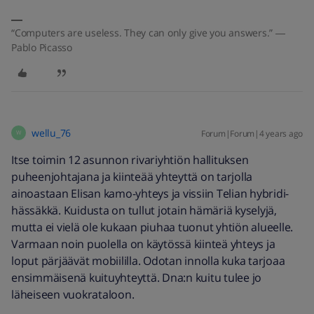
“Computers are useless. They can only give you answers.” ―
Pablo Picasso
wellu_76
Forum|Forum|4 years ago
W
Itse toimin 12 asunnon rivariyhtiön hallituksen
puheenjohtajana ja kiinteää yhteyttä on tarjolla
ainoastaan Elisan kamo-yhteys ja vissiin Telian hybridi-
hässäkkä. Kuidusta on tullut jotain hämäriä kyselyjä,
mutta ei vielä ole kukaan piuhaa tuonut yhtiön alueelle.
Varmaan noin puolella on käytössä kiinteä yhteys ja
loput pärjäävät mobiililla. Odotan innolla kuka tarjoaa
ensimmäisenä kuituyhteyttä. Dna:n kuitu tulee jo
läheiseen vuokrataloon.