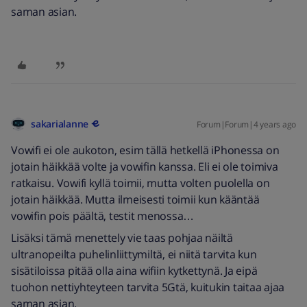
saman asian.
sakarialanne
Forum|Forum|4 years ago
Vowifi ei ole aukoton, esim tällä hetkellä iPhonessa on
jotain häikkää volte ja vowifin kanssa. Eli ei ole toimiva
ratkaisu. Vowifi kyllä toimii, mutta volten puolella on
jotain häikkää. Mutta ilmeisesti toimii kun kääntää
vowifin pois päältä, testit menossa…
Lisäksi tämä menettely vie taas pohjaa näiltä
ultranopeilta puhelinliittymiltä, ei niitä tarvita kun
sisätiloissa pitää olla aina wifiin kytkettynä. Ja eipä
tuohon nettiyhteyteen tarvita 5Gtä, kuitukin taitaa ajaa
saman asian.