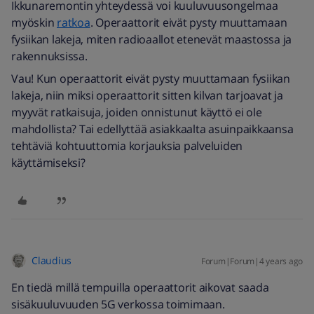
Ikkunaremontin yhteydessä voi kuuluvuusongelmaa
myöskin
ratkoa
. Operaattorit eivät pysty muuttamaan
fysiikan lakeja, miten radioaallot etenevät maastossa ja
rakennuksissa.
Vau! Kun operaattorit eivät pysty muuttamaan fysiikan
lakeja, niin miksi operaattorit sitten kilvan tarjoavat ja
myyvät ratkaisuja, joiden onnistunut käyttö ei ole
mahdollista? Tai edellyttää asiakkaalta asuinpaikkaansa
tehtäviä kohtuuttomia korjauksia palveluiden
käyttämiseksi?
Claudius
Forum|Forum|4 years ago
En tiedä millä tempuilla operaattorit aikovat saada
sisäkuuluvuuden 5G verkossa toimimaan.