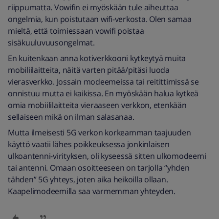
riippumatta. Vowifin ei myöskään tule aiheuttaa
ongelmia, kun poistutaan wifi-verkosta. Olen samaa
mieltä, että toimiessaan vowifi poistaa
sisäkuuluvuusongelmat.
En kuitenkaan anna kotiverkkooni kytkeytyä muita
mobiliilaitteita, näitä varten pitää/pitäsi luoda
vierasverkko. Jossain modeemeissa tai reitittimissä se
onnistuu mutta ei kaikissa. En myöskään halua kytkeä
omia mobiililaitteita vieraaseen verkkon, etenkään
sellaiseen mikä on ilman salasanaa.
Mutta ilmeisesti 5G verkon korkeamman taajuuden
käyttö vaatii lähes poikkeuksessa jonkinlaisen
ulkoantenni-virityksen, oli kyseessä sitten ulkomodeemi
tai antenni. Omaan osoitteeseen on tarjolla “yhden
tähden” 5G yhteys, joten aika heikoilla ollaan.
Kaapelimodeemilla saa varmemman yhteyden.