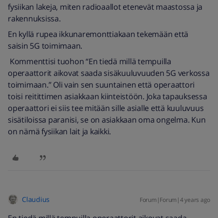
fysiikan lakeja, miten radioaallot etenevät maastossa ja
rakennuksissa.
En kyllä rupea ikkunaremonttiakaan tekemään että
saisin 5G toimimaan.
Kommenttisi tuohon “En tiedä millä tempuilla
operaattorit aikovat saada sisäkuuluvuuden 5G verkossa
toimimaan.” Oli vain sen suuntainen että operaattori
toisi reitittimen asiakkaan kiinteistöön. Joka tapauksessa
operaattori ei siis tee mitään sille asialle että kuuluvuus
sisätiloissa paranisi, se on asiakkaan oma ongelma. Kun
on nämä fysiikan lait ja kaikki.
Claudius
Forum|Forum|4 years ago
En tiedä millä tempuilla operaattorit aikovat saada