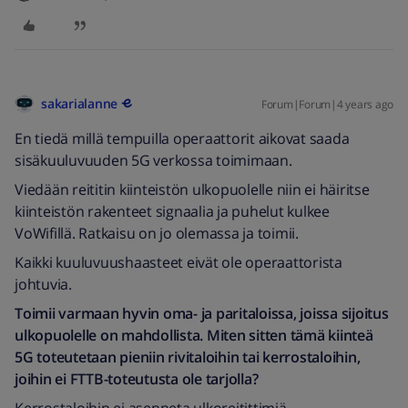
sakarialanne
Forum|Forum|4 years ago
En tiedä millä tempuilla operaattorit aikovat saada
sisäkuuluvuuden 5G verkossa toimimaan.
Viedään reititin kiinteistön ulkopuolelle niin ei häiritse
kiinteistön rakenteet signaalia ja puhelut kulkee
VoWifillä. Ratkaisu on jo olemassa ja toimii.
Kaikki kuuluvuushaasteet eivät ole operaattorista
johtuvia.
Toimii varmaan hyvin oma- ja paritaloissa, joissa sijoitus
ulkopuolelle on mahdollista. Miten sitten tämä kiinteä
5G toteutetaan pieniin rivitaloihin tai kerrostaloihin,
joihin ei FTTB-toteutusta ole tarjolla?
Kerrostaloihin ei asenneta ulkoreitittimiä,