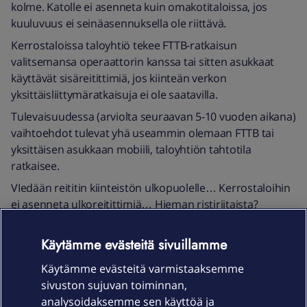
kolme. Katolle ei asenneta kuin omakotitaloissa, jos
kuuluvuus ei seinäasennuksella ole riittävä.
Kerrostaloissa taloyhtiö tekee FTTB-ratkaisun
valitsemansa operaattorin kanssa tai sitten asukkaat
käyttävät sisäreitittimiä, jos kiinteän verkon
yksittäisliittymäratkaisuja ei ole saatavilla.
Tulevaisuudessa (arviolta seuraavan 5-10 vuoden aikana)
vaihtoehdot tulevat yhä useammin olemaan FTTB tai
yksittäisen asukkaan mobiili, taloyhtiön tahtotila
ratkaisee.
VIedään reititin kiinteistön ulkopuolelle… Kerrostaloihin
ei asenneta ulkoreitittimiä… Hieman ristiriitaista?
Taloyhtiö voi tehdä FTTB-ratkaisun vain, jos sellainen on
tarjolla. Kun alkuperäisen huonon kuuluvuuden ratkaisu
Käytämme evästeitä sivuillamme
oli ulkoreititin, niin miten se nyt ratkeaa sisäreitittimellä?
Käytämme evästeitä varmistaaksemme
Hieman ristiriitaista?
sivuston sujuvan toiminnan,
Tulevaisuudessa (?) FTTB on ratkaisu vain siinä
analysoidaksemme sen käyttöä ja