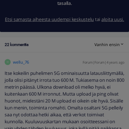
tasalla.
Etsi samasta aiheesta uudempi keskustelu
tai
aloita uusi.
22 kommenttia
Vanhin ensin
wellu_76
Forum|Forum|4 years ago
W
Itse kokeilin puhelimen 5G ominaisuutta latausliittymällä,
jolla olisi pitänyt irrota tuo 600 M. Tukiasema on noin 800
metrin päässä. Ulkona download oli melko hyvä, ei
kuitenkaan 600 M irronnut. Mutta upload ja ping olivat
huonot, mielestäni 20 M upload ei oikein ole hyvä. Sisälle
kun menin, toiminta romahti. Omalta osaltani 5G pelleily
saa nyt odottaa hetki aikaa, että verkot toimivat
kunnolla. Kuuluvuuskartan mukaan osoitteessani on
vain yhden tähden kuuluvuus, joka kyllä pitää paikkansa.