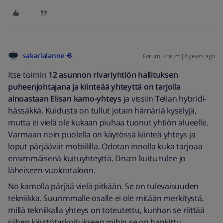
sakarialanne
Forum|Forum|4 years ago
Itse toimin
12 asunnon rivariyhtiön hallituksen
puheenjohtajana ja kiinteää yhteyttä on tarjolla
ainoastaan Elisan kamo-yhteys
ja vissiin Telian hybridi-
hässäkkä. Kuidusta on tullut jotain hämäriä kyselyjä,
mutta ei vielä ole kukaan piuhaa tuonut yhtiön alueelle.
Varmaan noin puolella on käytössä kiinteä yhteys ja
loput pärjäävät mobiililla. Odotan innolla kuka tarjoaa
ensimmäisenä kuituyhteyttä. Dna:n kuitu tulee jo
läheiseen vuokrataloon.
No kamolla pärjää vielä pitkään. Se on tulevaisuuden
tekniikka. Suurimmalle osalle ei ole mitään merkitystä,
millä tekniikalla yhteys on toteutettu, kunhan se riittää
siihen käyttötarkoitukseen mihin se on hankittu.