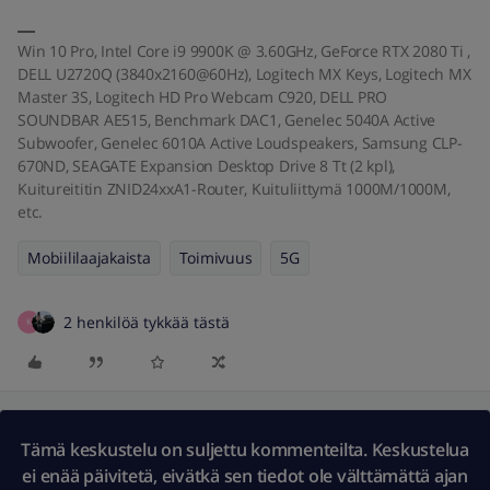
Win 10 Pro, Intel Core i9 9900K @ 3.60GHz, GeForce RTX 2080 Ti ,
DELL U2720Q (3840x2160@60Hz), Logitech MX Keys, Logitech MX
Master 3S, Logitech HD Pro Webcam C920, DELL PRO
SOUNDBAR AE515, Benchmark DAC1, Genelec 5040A Active
Subwoofer, Genelec 6010A Active Loudspeakers, Samsung CLP-
670ND, SEAGATE Expansion Desktop Drive 8 Tt (2 kpl),
Kuitureititin ZNID24xxA1-Router, Kuituliittymä 1000M/1000M,
etc.
Mobiililaajakaista
Toimivuus
5G
2 henkilöä tykkää tästä
K
Tämä keskustelu on suljettu kommenteilta. Keskustelua
ei enää päivitetä, eivätkä sen tiedot ole välttämättä ajan