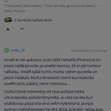
“Computers are useless. They can only give you answers.” ―
Pablo Picasso
2 henkilöä tykkää tästä
wellu_76
Forum|Forum|4 years ago
W
Vowifi ei ole aukoton, esim tällä hetkellä iPhonessa on
jotain häikkää volte ja vowifin kanssa. Eli ei ole toimiva
ratkaisu. Vowifi kyllä toimii, mutta volten puolella on
jotain häikkää. Mutta ilmeisesti toimii kun kääntää
vowifin pois päältä, testit menossa…
Lisäksi tämä menettely vie taas pohjaa näiltä
ultranopeilta puhelinliittymiltä, ei niitä tarvita kun
sisätiloissa pitää olla aina wifiin kytkettynä. Ja eipä
tuohon nettiyhteyteen tarvita 5Gtä, kuitukin taitaa ajaa