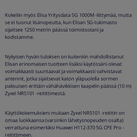
Kokeilin myös Elisa Yritysdata 5G 1000M -liittymää, mutta
se ei tuonut lisänopeutta, kun Elisan 5G-tukimasto
sijaitsee 1250 metrin päässä toimistostani ja
kodistamme.
Nykyisen hyvän tuloksen on kuitenkin mahdollistanut
Elisan erinomaisen tuotteen lisäksi käytössäni olevat
voimakkaasti suuntaavat ja voimakkaasti vahvistavat
antennit, jotka sijaitsevat katon yläpuolella sormen
paksuisen erittäin vähähävikkisen kaapelin päässä (10 m)
Zyxel NR5101 -reitittimestä.
Käyttökokemuksieni mukaan Zyxel NR5101 -reititin on
omaa luokkaansa (varsinkin lähetysnopeuden osalta)
verrattuna esimerkiksi Huawei H112-370 5G CPE Pro -
reitittimeen.