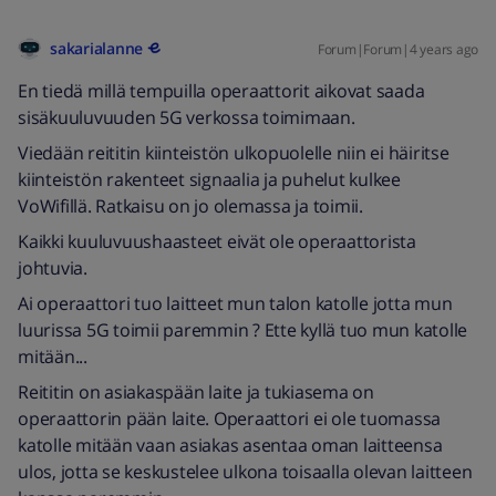
sakarialanne
Forum|Forum|4 years ago
En tiedä millä tempuilla operaattorit aikovat saada
sisäkuuluvuuden 5G verkossa toimimaan.
Viedään reititin kiinteistön ulkopuolelle niin ei häiritse
kiinteistön rakenteet signaalia ja puhelut kulkee
VoWifillä. Ratkaisu on jo olemassa ja toimii.
Kaikki kuuluvuushaasteet eivät ole operaattorista
johtuvia.
Ai operaattori tuo laitteet mun talon katolle jotta mun
luurissa 5G toimii paremmin ? Ette kyllä tuo mun katolle
mitään...
Reititin on asiakaspään laite ja tukiasema on
operaattorin pään laite. Operaattori ei ole tuomassa
katolle mitään vaan asiakas asentaa oman laitteensa
ulos, jotta se keskustelee ulkona toisaalla olevan laitteen