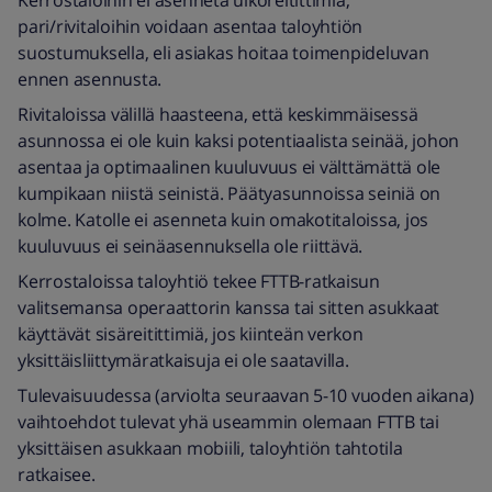
pari/rivitaloihin voidaan asentaa taloyhtiön
suostumuksella, eli asiakas hoitaa toimenpideluvan
ennen asennusta.
Rivitaloissa välillä haasteena, että keskimmäisessä
asunnossa ei ole kuin kaksi potentiaalista seinää, johon
asentaa ja optimaalinen kuuluvuus ei välttämättä ole
kumpikaan niistä seinistä. Päätyasunnoissa seiniä on
kolme. Katolle ei asenneta kuin omakotitaloissa, jos
kuuluvuus ei seinäasennuksella ole riittävä.
Kerrostaloissa taloyhtiö tekee FTTB-ratkaisun
valitsemansa operaattorin kanssa tai sitten asukkaat
käyttävät sisäreitittimiä, jos kiinteän verkon
yksittäisliittymäratkaisuja ei ole saatavilla.
Tulevaisuudessa (arviolta seuraavan 5-10 vuoden aikana)
vaihtoehdot tulevat yhä useammin olemaan FTTB tai
yksittäisen asukkaan mobiili, taloyhtiön tahtotila
ratkaisee.