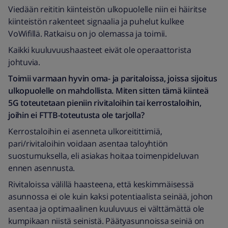
Viedään reititin kiinteistön ulkopuolelle niin ei häiritse
kiinteistön rakenteet signaalia ja puhelut kulkee
VoWifillä. Ratkaisu on jo olemassa ja toimii.
Kaikki kuuluvuushaasteet eivät ole operaattorista
johtuvia.
Toimii varmaan hyvin oma- ja paritaloissa, joissa sijoitus
ulkopuolelle on mahdollista. Miten sitten tämä kiinteä
5G toteutetaan pieniin rivitaloihin tai kerrostaloihin,
joihin ei FTTB-toteutusta ole tarjolla?
Kerrostaloihin ei asenneta ulkoreitittimiä,
pari/rivitaloihin voidaan asentaa taloyhtiön
suostumuksella, eli asiakas hoitaa toimenpideluvan
ennen asennusta.
Rivitaloissa välillä haasteena, että keskimmäisessä
asunnossa ei ole kuin kaksi potentiaalista seinää, johon
asentaa ja optimaalinen kuuluvuus ei välttämättä ole
kumpikaan niistä seinistä. Päätyasunnoissa seiniä on