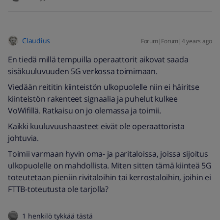
Claudius
Forum|Forum|4 years ago
En tiedä millä tempuilla operaattorit aikovat saada
sisäkuuluvuuden 5G verkossa toimimaan.
Viedään reititin kiinteistön ulkopuolelle niin ei häiritse
kiinteistön rakenteet signaalia ja puhelut kulkee
VoWifillä. Ratkaisu on jo olemassa ja toimii.
Kaikki kuuluvuushaasteet eivät ole operaattorista
johtuvia.
Toimii varmaan hyvin oma- ja paritaloissa, joissa sijoitus
ulkopuolelle on mahdollista. Miten sitten tämä kiinteä 5G
toteutetaan pieniin rivitaloihin tai kerrostaloihin, joihin ei
FTTB-toteutusta ole tarjolla?
1 henkilö tykkää tästä