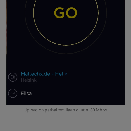
Upload on parhaimmillaan ollut n. 80 Mbps