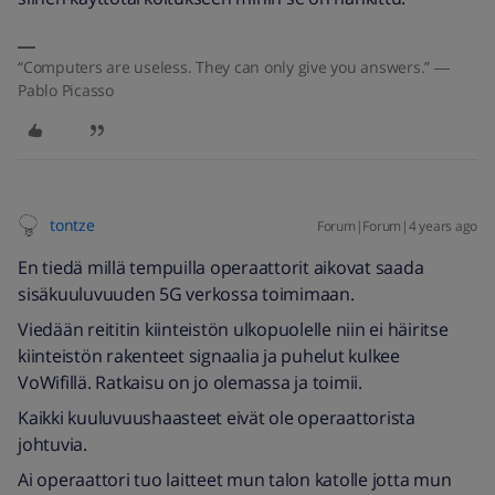
“Computers are useless. They can only give you answers.” ―
Pablo Picasso
tontze
Forum|Forum|4 years ago
En tiedä millä tempuilla operaattorit aikovat saada
sisäkuuluvuuden 5G verkossa toimimaan.
Viedään reititin kiinteistön ulkopuolelle niin ei häiritse
kiinteistön rakenteet signaalia ja puhelut kulkee
VoWifillä. Ratkaisu on jo olemassa ja toimii.
Kaikki kuuluvuushaasteet eivät ole operaattorista
johtuvia.
Ai operaattori tuo laitteet mun talon katolle jotta mun