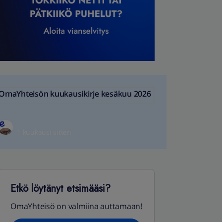
OmaYhteisön kuukausikirje kesäkuu 2026
1 kuukausi sitten
Etkö löytänyt etsimääsi?
OmaYhteisö on valmiina auttamaan!