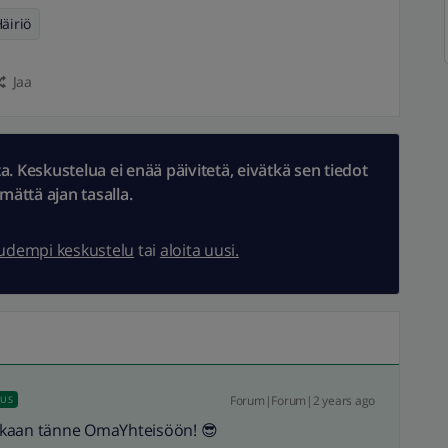
äiriö
Jaa
 Keskustelua ei enää päivitetä, eivätkä sen tiedot
ämättä ajan tasalla.
uudempi keskustelu
tai
aloita uusi.
Forum|Forum|2 years ago
AUS
ukaan tänne OmaYhteisöön! 😎