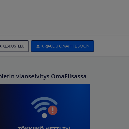
A KESKUSTELU
KIRJAUDU OMAYHTEISÖÖN
Netin vianselvitys OmaElisassa