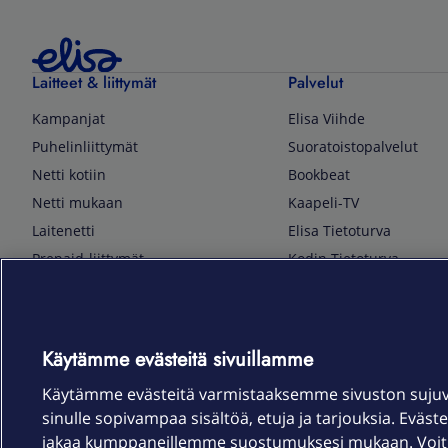
Laitteet & liittymät
Palvelut
Kampanjat
Elisa Viihde
Puhelinliittymät
Suoratoistopalvelut
Netti kotiin
Bookbeat
Netti mukaan
Kaapeli-TV
Laitenetti
Elisa Tietoturva
Prepaid-liittymät
Kodin Tietoturva
Puhelimet ja tarvikkeet
Mobiilivarmenne
Tietotekniikka
Kuka soittaa
Pelaaminen
Sähköpostipalvelu
Käytämme evästeitä sivuillamme
TV & audio
Elisa Kotiverkko
Käytämme evästeitä varmistaaksemme sivuston suju
Kodinkoneet
Elisa Pilvilinna
sinulle sopivampaa sisältöä, etuja ja tarjouksia. Eväste
Kamerat ja dronet
Elisa Laiteturva
jakaa kumppaneillemme suostumuksesi mukaan. Voit m