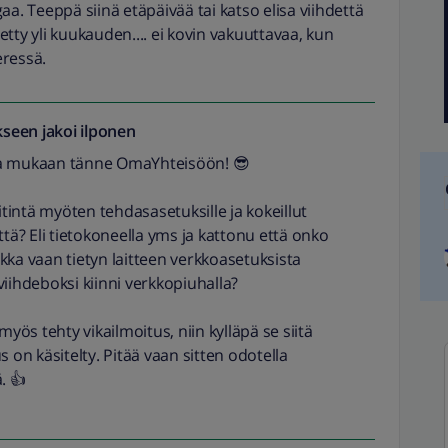
aa. Teeppä siinä etäpäivää tai katso elisa viihdettä
tetty yli kuukauden.... ei kovin vakuuttavaa, kun
eressä.
seen jakoi
ilponen
oa mukaan tänne OmaYhteisöön! 😎
titintä myöten tehdasasetuksille ja kokeillut
ttä? Eli tietokoneella yms ja kattonu että onko
aikka vaan tietyn laitteen verkkoasetuksista
viihdeboksi kiinni verkkopiuhalla?
myös tehty vikailmoitus, niin kylläpä se siitä
s on käsitelty. Pitää vaan sitten odotella
. 👍