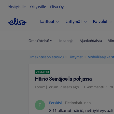
Yksityisille
Yrityksille
Elisa Oyj
Laitteet
Liittymät
Palvelut
OmaYhteisö
Ideapaja
Ajankohtaista
Vii
OmaYhteisön etusivu
Liittymät
Mobiililaajakais
VASTATTU
Häiriö Seinäjoella pohjassa
Forum|Forum|2 years ago
1 kommentti
78 
Perkkis1
Tiedonhaluinen
P
8.11 alkanut häiriö, nettiyhteys aalt