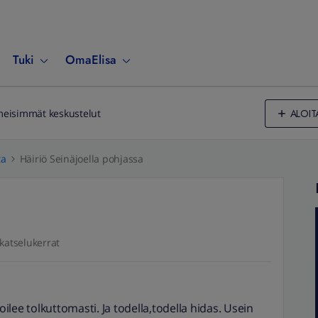
Tuki
OmaElisa
ALOIT
meisimmät keskustelut
ta
Häiriö Seinäjoella pohjassa
katselukerrat
oilee tolkuttomasti. Ja todella,todella hidas. Usein