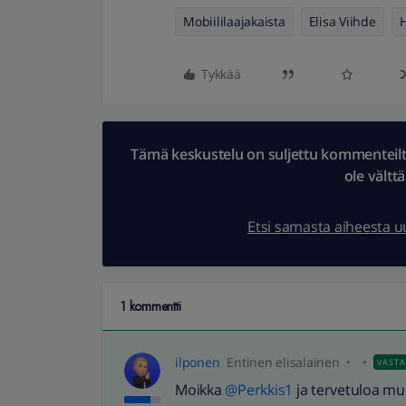
Mobiililaajakaista
Elisa Viihde
H
Tykkää
Tämä keskustelu on suljettu kommenteilta.
ole vältt
Etsi samasta aiheesta 
1 kommentti
ilponen
Entinen elisalainen
VAST
Moikka
@Perkkis1
ja tervetuloa m