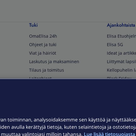
Tuki
Ajankohtaista
OmaElisa 24h
Elisa Etuohje
Ohjeet ja tuki
Elisa 5G
Viat ja häiriöt
Ideat ja artikke
Laskutus ja maksaminen
Liittymät lapsi
Tilaus ja toimitus
Kellopuhelin l
Laiteohjeet
Black Friday
Asiakaspalvelun yhteystiedot
Huippuetuja El
Soita Omagurulle
OmaYhteisö
Myymälät ja myyntipisteet
van toiminnan, analysoidaksemme sen käyttöä ja näyttääk
Kuuluvuuskartta
iden avulla kerättyjä tietoja, kuten selaintietoja ja ostotieto
Asiakastiedotteet
uuttaa valintojasi milloin tahansa.
Lue lisää tietosuojasta 