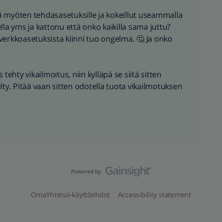
ntä myöten tehdasasetuksille ja kokeillut useammalla
eella yms ja kattonu että onko kaikilla sama juttu?
n verkkoasetuksista kiinni tuo ongelma. 🤔 Ja onko
tehty vikailmoitus, niin kylläpä se siitä sitten
lty. Pitää vaan sitten odotella tuota vikailmotuksen
OmaYhteisö-käyttöehdot
Accessibility statement