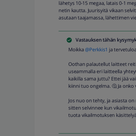
lähetys 10-15 megaa, latais 0-1 meg
netin kautta. Juurisyitä vikaan selvi
asutaan taajamassa, lähettimen vi
Vastauksen tähän kysymyk
Moikka
@Perkkis1
ja tervetul
Oothan palautellut laitteet rei
useammalla eri laitteella yhtey
kaikilla sama juttu? Ettei jää v
kiinni tuo ongelma. 🤔 Ja onko 
Jos nuo on tehty, ja asiasta on 
sitten selvinnee kun vikailmotu
tuota vikailmotuksen käsittelyä