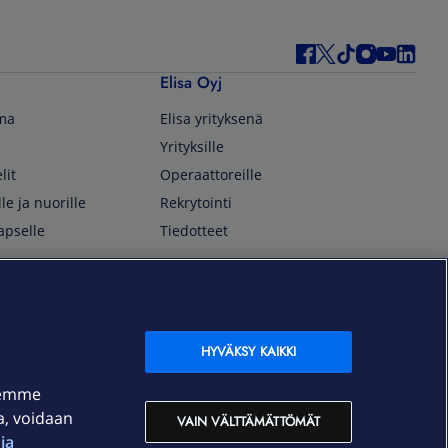
Elisa Oyj
lma
Elisa yrityksenä
Yrityksille
lit
Operaattoreille
lle ja nuorille
Rekrytointi
apselle
Tiedotteet
In English
isan asiakkaille
Customer Service
OmaElisa Self Service
HYVÄKSY KAIKKI
Moving to Finland
semme
Elisa Corporation
ja, voidaan
VAIN VÄLTTÄMÄTTÖMÄT
ja