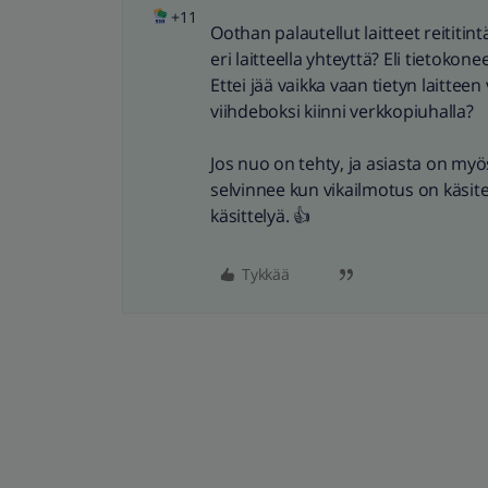
+11
Oothan palautellut laitteet reititi
eri laitteella yhteyttä? Eli tietokon
Ettei jää vaikka vaan tietyn laittee
viihdeboksi kiinni verkkopiuhalla?
Jos nuo on tehty, ja asiasta on myös 
selvinnee kun vikailmotus on käsite
käsittelyä. 👍
Tykkää