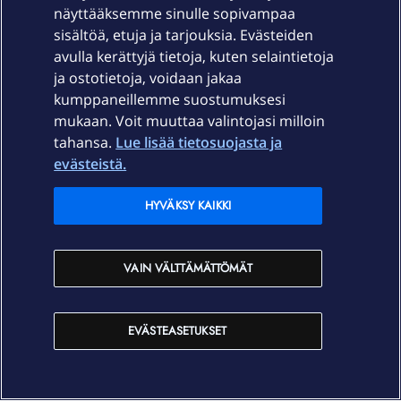
näyttääksemme sinulle sopivampaa
sisältöä, etuja ja tarjouksia. Evästeiden
Palvelut
avulla kerättyjä tietoja, kuten selaintietoja
ja ostotietoja, voidaan jakaa
Tuki
kumppaneillemme suostumuksesi
mukaan. Voit muuttaa valintojasi milloin
tahansa.
Lue lisää tietosuojasta ja
Ajankohtaista
evästeistä.
Elisa Oyj
HYVÄKSY KAIKKI
In English
VAIN VÄLTTÄMÄTTÖMÄT
På Svenska
EVÄSTEASETUKSET
Sopimusehdot
Tietosuoja
Saavutettavuus
Evästeasetukset
Tekijänoikeudet © 2026 Elisa Oyj.