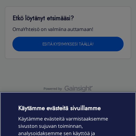
Etkö löytänyt etsimääsi?
OmaYhteisö on valmiina auttamaan!
ESITÄ KYSYMYKSESI TÄÄLLÄ!
OmaYhteisö-käyttöehdot
Accessibility statement
Käytämme evästeitä sivuillamme
Käytämme evästeitä varmistaaksemme
sivuston sujuvan toiminnan,
Laitteet & liittymät
analysoidaksemme sen käyttöä ja