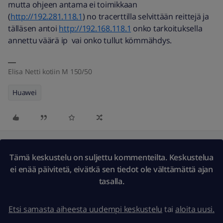
mutta ohjeen antama ei toimikkaan
(
http://192.281.118.1
) no tracerttilla selvittään reittejä ja
tälläsen antoi
http://192.168.118.1
onko tarkoituksella
annettu väärä ip vai onko tullut kömmähdys.
Elisa Netti kotiin M 150/50
Huawei
Tämä keskustelu on suljettu kommenteilta. Keskustelua
ei enää päivitetä, eivätkä sen tiedot ole välttämättä ajan
tasalla.
Etsi samasta aiheesta uudempi keskustelu
tai
aloita uusi.