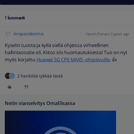
1 kommentti
Anspandeemus
Forum|Forum|2 years ago
Kyselin tuosta ja kyllä siellä ohjeissa virheellinen
hallintaosoite oli. Kiitos siis huomautuksesta! Tuo on nyt
myös korjattu
Huawei 5G CPE MAX5 -ohjesivuille
. 👍
2 henkilöä tykkää tästä
J
Netin vianselvitys OmaElisassa