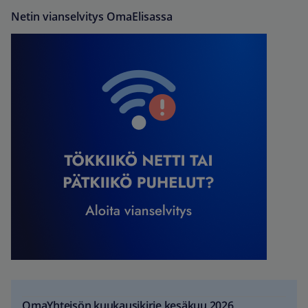
Netin vianselvitys OmaElisassa
OmaYhteisön kuukausikirje kesäkuu 2026