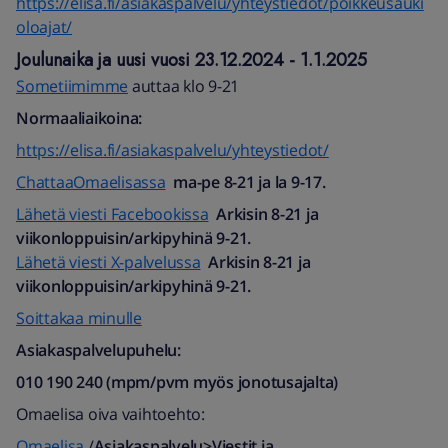
https://elisa.fi/asiakaspalvelu/yhteystiedot/poikkeusauki
oloajat/
Joulunaika ja uusi vuosi 23.12.2024 - 1.1.2025
Sometiimimme
auttaa klo 9-21
Normaaliaikoina:
https://elisa.fi/asiakaspalvelu/yhteystiedot/
ChattaaOmaelisassa
ma-pe 8-21 ja la 9-17.
Lähetä viesti Facebookissa
Arkisin 8-21 ja
viikonloppuisin/arkipyhinä 9-21.
Lähetä viesti X-palvelussa
Arkisin 8-21 ja
viikonloppuisin/arkipyhinä 9-21.
Soittakaa minulle
Asiakaspalvelupuhelu:
010 190 240 (mpm/pvm myös jonotusajalta)​
Omaelisa oiva vaihtoehto:
Omaelisa
/
Asiakaspalvelu>Viestit ja