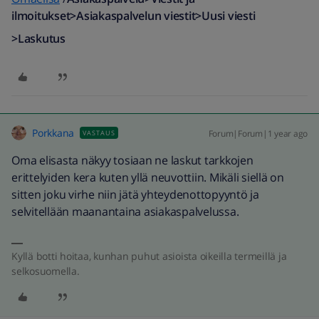
ilmoitukset>Asiakaspalvelun viestit>Uusi viesti
>Laskutus
Porkkana
Forum|Forum|1 year ago
VASTAUS
Oma elisasta näkyy tosiaan ne laskut tarkkojen
erittelyiden kera kuten yllä neuvottiin. Mikäli siellä on
sitten joku virhe niin jätä yhteydenottopyyntö ja
selvitellään maanantaina asiakaspalvelussa.
Kyllä botti hoitaa, kunhan puhut asioista oikeilla termeillä ja
selkosuomella.