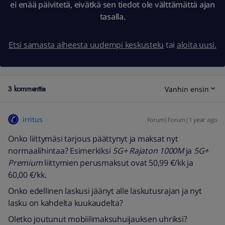
ei enää päivitetä, eivätkä sen tiedot ole välttämättä ajan
tasalla.
Etsi samasta aiheesta uudempi keskustelu
tai
aloita uusi.
3 kommenttia
Vanhin ensin
irritus
Forum|Forum|1 year ago
Onko liittymäsi tarjous päättynyt ja maksat nyt
normaalihintaa? Esimerkiksi
5G+ Rajaton 1000M
ja
5G+
Premium
liittymien perusmaksut ovat 50,99 €/kk ja
60,00 €/kk.
Onko edellinen laskusi jäänyt alle laskutusrajan ja nyt
lasku on kahdelta kuukaudelta?
Oletko joutunut mobiilimaksuhuijauksen uhriksi?