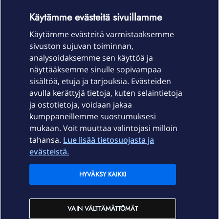
OmaYhteisö-käyttöehdot
Accessibility statement
Käytämme evästeitä sivuillamme
Käytämme evästeitä varmistaaksemme
sivuston sujuvan toiminnan,
Laitteet & liittymät
analysoidaksemme sen käyttöä ja
näyttääksemme sinulle sopivampaa
sisältöä, etuja ja tarjouksia. Evästeiden
Palvelut
avulla kerättyjä tietoja, kuten selaintietoja
ja ostotietoja, voidaan jakaa
Tuki
kumppaneillemme suostumuksesi
mukaan. Voit muuttaa valintojasi milloin
tahansa.
Lue lisää tietosuojasta ja
Ajankohtaista
evästeistä.
Elisa Oyj
HYVÄKSY KAIKKI
In English
VAIN VÄLTTÄMÄTTÖMÄT