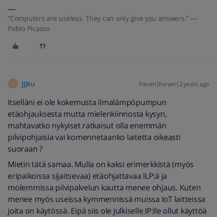
“Computers are useless. They can only give you answers.” ―
Pablo Picasso
JJJku
Forum|Forum|2 years ago
J
Itselläni ei ole kokemusta ilmalämpöpumpun
etäohjauksesta mutta mielenkiinnosta kysyn,
mahtavatko nykyiset ratkaisut olla enemmän
pilvipohjaisia vai komennetaanko laitetta oikeasti
suoraan ?
Mietin tätä samaa. Mulla on kaksi erimerkkistä (myös
eripaikoissa sijaitsevaa) etäohjattavaa ILP:ä ja
molemmissa pilvipalvelun kautta menee ohjaus. Kuten
menee myös useissa kymmennissä muissa IoT laitteissa
joita on käytössä. Eipä siis ole julkiselle IP:lle ollut käyttöä