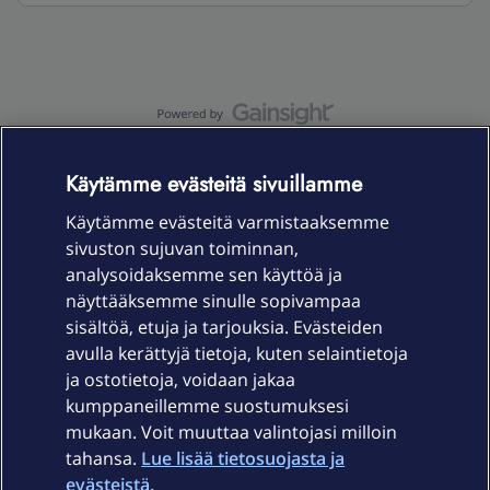
OmaYhteisö-käyttöehdot
Accessibility statement
Käytämme evästeitä sivuillamme
Käytämme evästeitä varmistaaksemme
sivuston sujuvan toiminnan,
Laitteet & liittymät
analysoidaksemme sen käyttöä ja
näyttääksemme sinulle sopivampaa
sisältöä, etuja ja tarjouksia. Evästeiden
Palvelut
avulla kerättyjä tietoja, kuten selaintietoja
ja ostotietoja, voidaan jakaa
Tuki
kumppaneillemme suostumuksesi
mukaan. Voit muuttaa valintojasi milloin
tahansa.
Lue lisää tietosuojasta ja
Ajankohtaista
evästeistä.