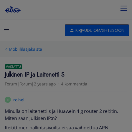
KIRJAUDU OMAYHTEISÖÖN
Mobiililaajakaista
VASTATTU
Julkinen IP ja Laitenetti S
Forum|Forum|2 years ago
4 kommenttia
roiheli
R
Minulla on laitenetti s ja Huawein 4 g router 2 reititin.
Miten saan julkisen IP:n?
Reitittimen hallintasivuilta ei saa vaihdettua APN