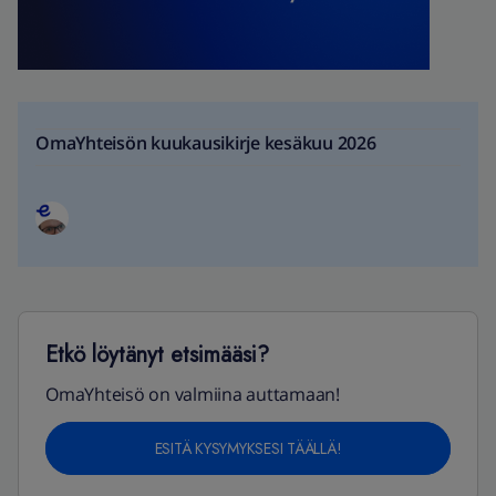
OmaYhteisön kuukausikirje kesäkuu 2026
Etkö löytänyt etsimääsi?
OmaYhteisö on valmiina auttamaan!
ESITÄ KYSYMYKSESI TÄÄLLÄ!