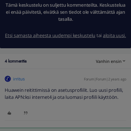
Tämä keskustelu on suljettu kommenteilta. Keskustelua
ei enää päivitetä, eivätkä sen tiedot ole välttämättä ajan
tasalla.
Etsi samasta aiheesta uudempi keskustelu
tai
aloita uusi.
4 kommenttia
Vanhin ensin
irritus
Forum|Forum|2 years ago
Huawein reitittimissä on asetusprofiilit. Luo uusi profiili,
laita APN:ksi internet4 ja ota luomasi profiili käyttöön.