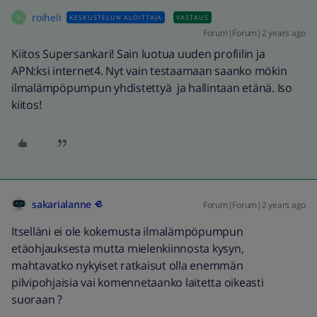
roiheli
KESKUSTELUN ALOITTAJA
VASTAUS
R
Forum|Forum|2 years ago
Kiitos Supersankari! Sain luotua uuden profiilin ja
APN:ksi internet4. Nyt vain testaamaan saanko mökin
ilmalämpöpumpun yhdistettyä ja hallintaan etänä. Iso
kiitos!
sakarialanne
Forum|Forum|2 years ago
Itselläni ei ole kokemusta ilmalämpöpumpun
etäohjauksesta mutta mielenkiinnosta kysyn,
mahtavatko nykyiset ratkaisut olla enemmän
pilvipohjaisia vai komennetaanko laitetta oikeasti
suoraan ?